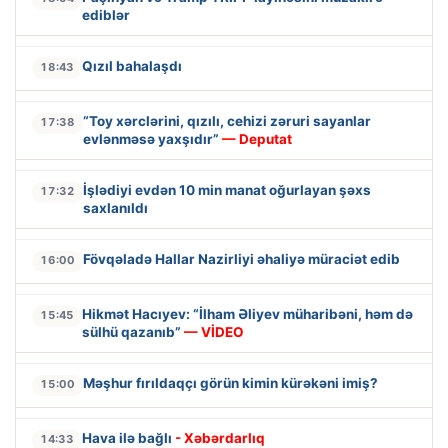
ediblər
Qızıl bahalaşdı
18:43
“Toy xərclərini, qızılı, cehizi zəruri sayanlar
17:38
evlənməsə yaxşıdır”
— Deputat
İşlədiyi evdən 10 min manat oğurlayan şəxs
17:32
saxlanıldı
Fövqəladə Hallar Nazirliyi əhaliyə müraciət edib
16:00
Hikmət Hacıyev: “İlham Əliyev müharibəni, həm də
15:45
sülhü qazanıb”
— VİDEO
Məşhur fırıldaqçı görün kimin kürəkəni imiş?
15:00
Hava ilə bağlı
- Xəbərdarlıq
14:33