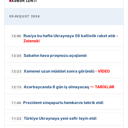
XƏBƏR LENTI
09 AVQUST 2026
Rusiya bu həftə Ukraynaya 56 ballistik raket atıb
-
12:40
Zelenski
Sabahın hava proqnozu açıqlandı
12:35
Xamenei uzun müddət sonra göründü
- VİDEO
12:23
Azərbaycanda 8 gün iş olmayacaq
— TARİXLƏR
12:15
Prezident sinqapurlu həmkarını təbrik etdi
11:44
Türkiyə Ukraynaya yeni səfir təyin etdi
11:22