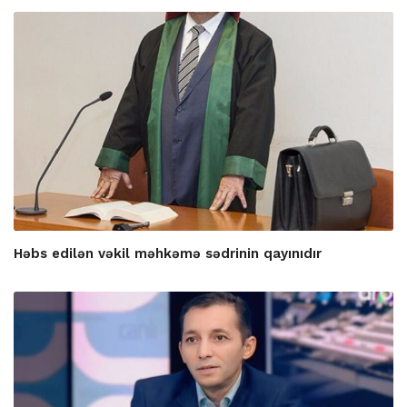
Həbs edilən vəkil məhkəmə sədrinin qayınıdır