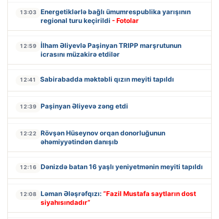
Energetiklərlə bağlı ümumrespublika yarışının
13:03
regional turu keçirildi
- Fotolar
İlham Əliyevlə Paşinyan TRIPP marşrutunun
12:59
icrasını müzakirə etdilər
Sabirabadda məktəbli qızın meyiti tapıldı
12:41
Paşinyan Əliyevə zəng etdi
12:39
Rövşən Hüseynov orqan donorluğunun
12:22
əhəmiyyətindən danışıb
Dənizdə batan 16 yaşlı yeniyetmənin meyiti tapıldı
12:16
Ləman Ələşrəfqızı:
“Fazil Mustafa saytların dost
12:08
siyahısındadır”