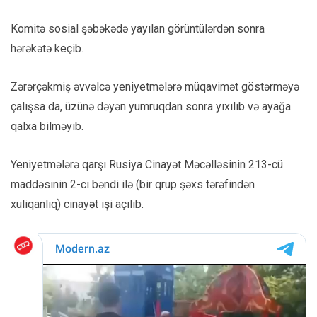
Komitə sosial şəbəkədə yayılan görüntülərdən sonra
hərəkətə keçib.
Zərərçəkmiş əvvəlcə yeniyetmələrə müqavimət göstərməyə
çalışsa da, üzünə dəyən yumruqdan sonra yıxılıb və ayağa
qalxa bilməyib.
Yeniyetmələrə qarşı Rusiya Cinayət Məcəlləsinin 213-cü
maddəsinin 2-ci bəndi ilə (bir qrup şəxs tərəfindən
xuliqanlıq) cinayət işi açılıb.