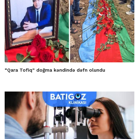
“Qara Tofiq” doğma kəndində dəfn olundu