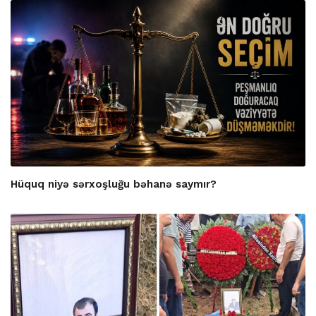
Hüquq niyə sərxoşluğu bəhanə saymır?