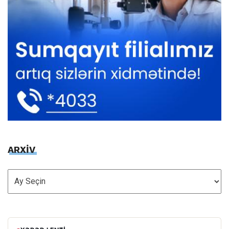
ARXİV
ARXİV