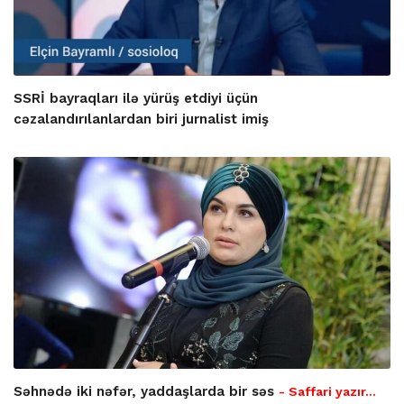
SSRİ bayraqları ilə yürüş etdiyi üçün
cəzalandırılanlardan biri jurnalist imiş
Səhnədə iki nəfər, yaddaşlarda bir səs
- Saffari yazır…