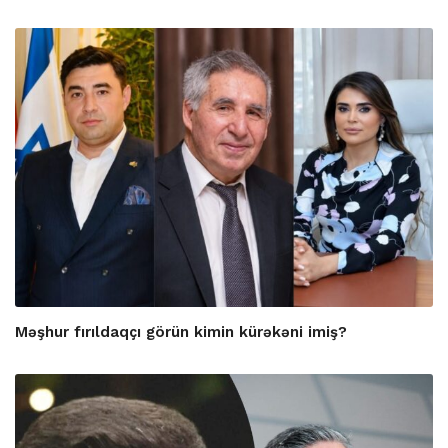
Məşhur fırıldaqçı görün kimin kürəkəni imiş?