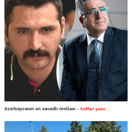
Azərbaycanın ən savadlı mollası
- Saffari yazır…