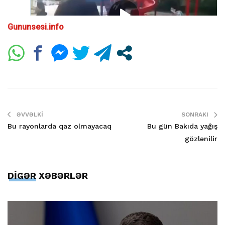
Gununsesi.info
ƏVVƏLKI
SONRAKI
Bu rayonlarda qaz olmayacaq
Bu gün Bakıda yağış
gözlənilir
DİGƏR XƏBƏRLƏR