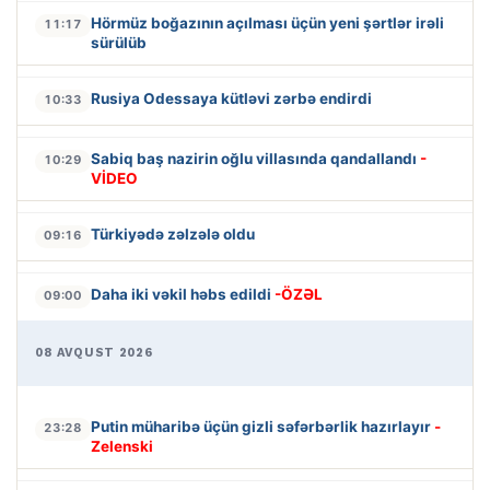
Hörmüz boğazının açılması üçün yeni şərtlər irəli
11:17
sürülüb
Rusiya Odessaya kütləvi zərbə endirdi
10:33
Sabiq baş nazirin oğlu villasında qandallandı
-
10:29
VİDEO
Türkiyədə zəlzələ oldu
09:16
Daha iki vəkil həbs edildi
-ÖZƏL
09:00
08 AVQUST 2026
Putin müharibə üçün gizli səfərbərlik hazırlayır
-
23:28
Zelenski