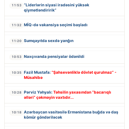
“Liderlərin siyasi iradəsini yüksək
11:53
qiymətləndiririk”
MİQ-də vakansiya seçimi başladı
11:32
Sumqayıtda sexdə yanğın
11:20
Naxçıvanda pensiyalar ödənildi
10:53
Fazil Mustafa:
“Şahsevənliklə dövlət qurulmaz” -
10:35
Müsahibə
Pərviz Yəhyalı:
Təhsilin yaxasından “bacarıqlı
10:28
əlləri” çəkməyin vaxtıdır...
Azərbaycan vasitəsilə Ermənistana buğda və daş
10:18
kömür göndəriləcək