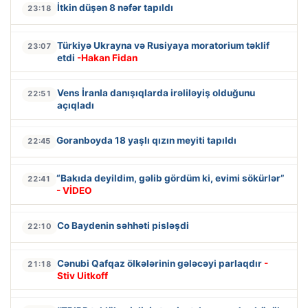
İtkin düşən 8 nəfər tapıldı
23:18
Türkiyə Ukrayna və Rusiyaya moratorium təklif
23:07
etdi
-Hakan Fidan
Vens İranla danışıqlarda irəliləyiş olduğunu
22:51
açıqladı
Goranboyda 18 yaşlı qızın meyiti tapıldı
22:45
“Bakıda deyildim, gəlib gördüm ki, evimi sökürlər”
22:41
- VİDEO
Co Baydenin səhhəti pisləşdi
22:10
Cənubi Qafqaz ölkələrinin gələcəyi parlaqdır
-
21:18
Stiv Uitkoff