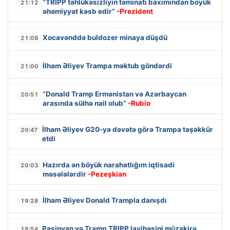
“TRIPP təhlükəsizliyin təminatı baxımından böyük
21:12
əhəmiyyət kəsb edir”
-Prezident
Xocavənddə buldozer minaya düşdü
21:08
İlham Əliyev Trampa məktub göndərdi
21:00
“Donald Tramp Ermənistan və Azərbaycan
20:51
arasında sülhə nail olub”
-Rubio
İlham Əliyev G20-yə dəvətə görə Trampa təşəkkür
20:47
etdi
Hazırda ən böyük narahatlığım iqtisadi
20:03
məsələlərdir
-Pezeşkian
İlham Əliyev Donald Trampla danışdı
19:28
Paşinyan və Tramp TRIPP layihəsini müzakirə
18:54