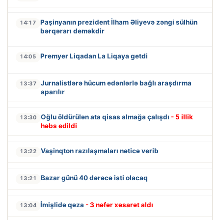
Paşinyanın prezident İlham Əliyevə zəngi sülhün
14:17
bərqərarı deməkdir
Premyer Liqadan La Liqaya getdi
14:05
Jurnalistlərə hücum edənlərlə bağlı araşdırma
13:37
aparılır
Oğlu öldürülən ata qisas almağa çalışdı
- 5 illik
13:30
həbs edildi
Vaşinqton razılaşmaları nəticə verib
13:22
Bazar günü 40 dərəcə isti olacaq
13:21
İmişlidə qəza
- 3 nəfər xəsarət aldı
13:04