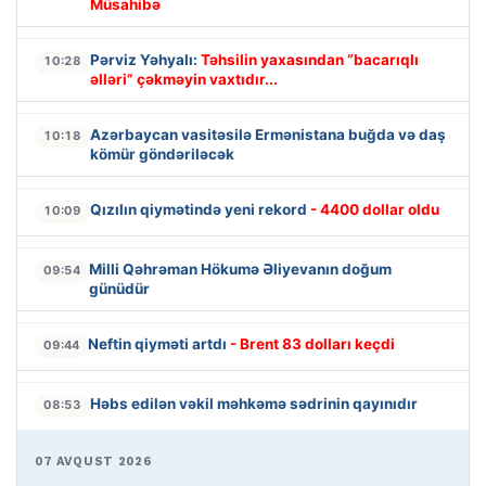
Müsahibə
Pərviz Yəhyalı:
Təhsilin yaxasından “bacarıqlı
10:28
əlləri” çəkməyin vaxtıdır...
Azərbaycan vasitəsilə Ermənistana buğda və daş
10:18
kömür göndəriləcək
Qızılın qiymətində yeni rekord
- 4400 dollar oldu
10:09
Milli Qəhrəman Hökumə Əliyevanın doğum
09:54
günüdür
Neftin qiyməti artdı
- Brent 83 dolları keçdi
09:44
Həbs edilən vəkil məhkəmə sədrinin qayınıdır
08:53
07 AVQUST 2026