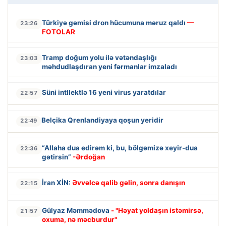
Türkiyə gəmisi dron hücumuna məruz qaldı
—
23:26
FOTOLAR
Tramp doğum yolu ilə vətəndaşlığı
23:03
məhdudlaşdıran yeni fərmanlar imzaladı
Süni intllektlə 16 yeni virus yaratdılar
22:57
Belçika Qrenlandiyaya qoşun yeridir
22:49
“Allaha dua edirəm ki, bu, bölgəmizə xeyir-dua
22:36
gətirsin”
-Ərdoğan
İran XİN:
Əvvəlcə qalib gəlin, sonra danışın
22:15
Gülyaz Məmmədova
- "Həyat yoldaşın istəmirsə,
21:57
oxuma, nə məcburdur"