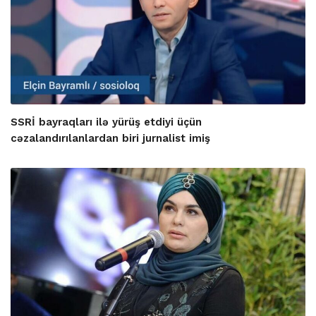
SSRİ bayraqları ilə yürüş etdiyi üçün
cəzalandırılanlardan biri jurnalist imiş