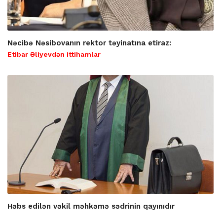
Nəcibə Nəsibovanın rektor təyinatına etiraz:
Etibar Əliyevdən ittihamlar
Həbs edilən vəkil məhkəmə sədrinin qayınıdır