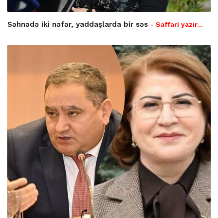
Səhnədə iki nəfər, yaddaşlarda bir səs
- Saffari yazır…