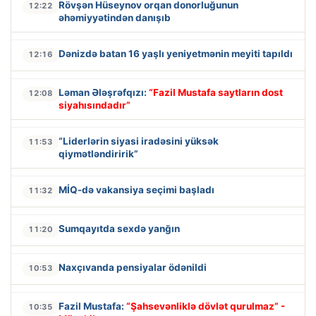
Rövşən Hüseynov orqan donorluğunun
12:22
əhəmiyyətindən danışıb
Dənizdə batan 16 yaşlı yeniyetmənin meyiti tapıldı
12:16
Ləman Ələşrəfqızı:
“Fazil Mustafa saytların dost
12:08
siyahısındadır”
“Liderlərin siyasi iradəsini yüksək
11:53
qiymətləndiririk”
MİQ-də vakansiya seçimi başladı
11:32
Sumqayıtda sexdə yanğın
11:20
Naxçıvanda pensiyalar ödənildi
10:53
Fazil Mustafa:
“Şahsevənliklə dövlət qurulmaz” -
10:35