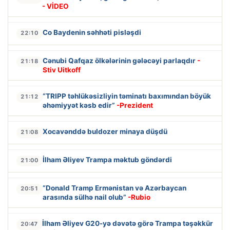
- VİDEO
Co Baydenin səhhəti pisləşdi
22:10
Cənubi Qafqaz ölkələrinin gələcəyi parlaqdır
-
21:18
Stiv Uitkoff
“TRIPP təhlükəsizliyin təminatı baxımından böyük
21:12
əhəmiyyət kəsb edir”
-Prezident
Xocavənddə buldozer minaya düşdü
21:08
İlham Əliyev Trampa məktub göndərdi
21:00
“Donald Tramp Ermənistan və Azərbaycan
20:51
arasında sülhə nail olub”
-Rubio
İlham Əliyev G20-yə dəvətə görə Trampa təşəkkür
20:47