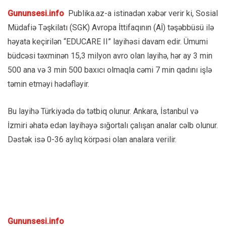
Gununsesi.info
Publika.az-a istinadən xəbər verir ki, Sosial
Müdafiə Təşkilatı (SGK) Avropa İttifaqının (Aİ) təşəbbüsü ilə
həyata keçirilən “EDUCARE II” layihəsi davam edir. Ümumi
büdcəsi təxminən 15,3 milyon avro olan layihə, hər ay 3 min
500 ana və 3 min 500 baxıcı olmaqla cəmi 7 min qadını işlə
təmin etməyi hədəfləyir.
Bu layihə Türkiyədə də tətbiq olunur. Ankara, İstanbul və
İzmiri əhatə edən layihəyə sığortalı çalışan analar cəlb olunur.
Dəstək isə 0-36 aylıq körpəsi olan analara verilir.
Gununsesi.info