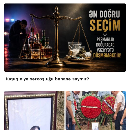
Hüquq niyə sərxoşluğu bəhanə saymır?