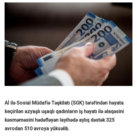
Aİ ilə Sosial Müdafiə Təşkilatı (SGK) tərəfindən həyata
keçirilən azyaşlı uşaqlı qadınların iş həyatı ilə əlaqəsini
kəsməməsini hədəfləyən layihədə aylıq dəstək 325
avrodan 510 avroya yüksəlib.