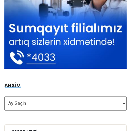
ARXİV
ARXİV