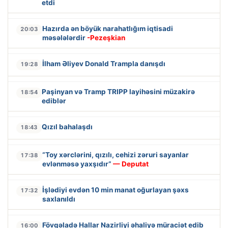
etdi
Hazırda ən böyük narahatlığım iqtisadi
20:03
məsələlərdir
-Pezeşkian
İlham Əliyev Donald Trampla danışdı
19:28
Paşinyan və Tramp TRIPP layihəsini müzakirə
18:54
ediblər
Qızıl bahalaşdı
18:43
“Toy xərclərini, qızılı, cehizi zəruri sayanlar
17:38
evlənməsə yaxşıdır”
— Deputat
İşlədiyi evdən 10 min manat oğurlayan şəxs
17:32
saxlanıldı
Fövqəladə Hallar Nazirliyi əhaliyə müraciət edib
16:00