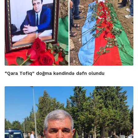
“Qara Tofiq” doğma kəndində dəfn olundu