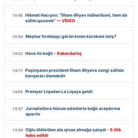
Hikmət Hacıyev: “İlham Əliyev müharibəni, həm də
15:45
sülhü qazanıb”
— VİDEO
Məşhur fırıldaqçı görün kimin kürəkəni imiş?
15:00
Hava ilə bağlı
- Xəbərdarlıq
14:33
Paşinyanın prezident İlham Əliyevə zəngi sülhün
14:17
bərqərarı deməkdir
Premyer Liqadan La Liqaya getdi
14:05
Jurnalistlərə hücum edənlərlə bağlı araşdırma
13:37
aparılır
Oğlu öldürülən ata qisas almağa çalışdı
- 5 illik
13:30
həbs edildi