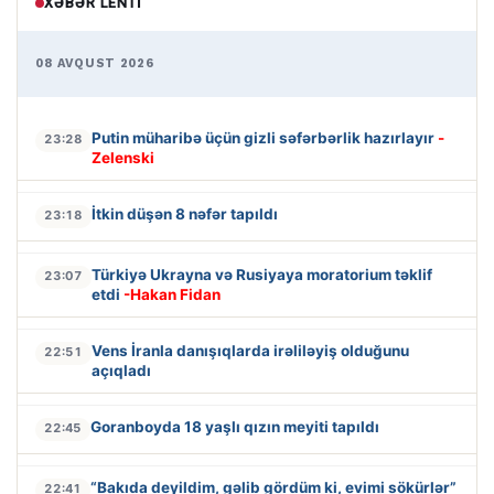
XƏBƏR LENTI
08 AVQUST 2026
Putin müharibə üçün gizli səfərbərlik hazırlayır
-
23:28
Zelenski
İtkin düşən 8 nəfər tapıldı
23:18
Türkiyə Ukrayna və Rusiyaya moratorium təklif
23:07
etdi
-Hakan Fidan
Vens İranla danışıqlarda irəliləyiş olduğunu
22:51
açıqladı
Goranboyda 18 yaşlı qızın meyiti tapıldı
22:45
“Bakıda deyildim, gəlib gördüm ki, evimi sökürlər”
22:41