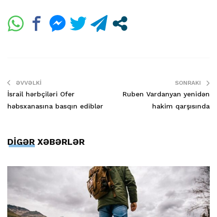
ƏVVƏLKI
SONRAKI
İsrail hərbçiləri Ofer
Ruben Vardanyan yenidən
həbsxanasına basqın ediblər
hakim qarşısında
DİGƏR XƏBƏRLƏR