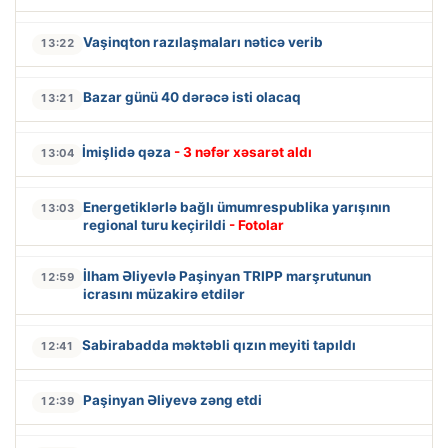
Vaşinqton razılaşmaları nəticə verib
13:22
Bazar günü 40 dərəcə isti olacaq
13:21
İmişlidə qəza
- 3 nəfər xəsarət aldı
13:04
Energetiklərlə bağlı ümumrespublika yarışının
13:03
regional turu keçirildi
- Fotolar
İlham Əliyevlə Paşinyan TRIPP marşrutunun
12:59
icrasını müzakirə etdilər
Sabirabadda məktəbli qızın meyiti tapıldı
12:41
Paşinyan Əliyevə zəng etdi
12:39