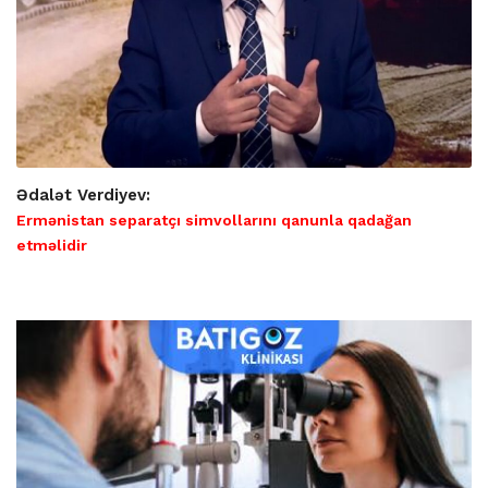
Ədalət Verdiyev:
Ermənistan separatçı simvollarını qanunla qadağan
etməlidir