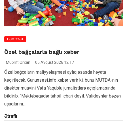
CƏMİYYƏT
Özəl bağçalarla bağlı xəbər
Müəllif: Orxan
05 Avqust 2026 12:17
Özəl bağçaların maliyyələşməsi aylıq əsasda həyata
keçiriləcək. Gununsesi.info xəbər verir ki, bunu MÜTDA-nın
direktor müavini Vəfa Yaqublu jurnalistlərə açıqlamasında
bildirib. “Məktəbəqədər təhsil icbari deyil. Valideynlər bəzən
uşaqlarını...
Ətraflı