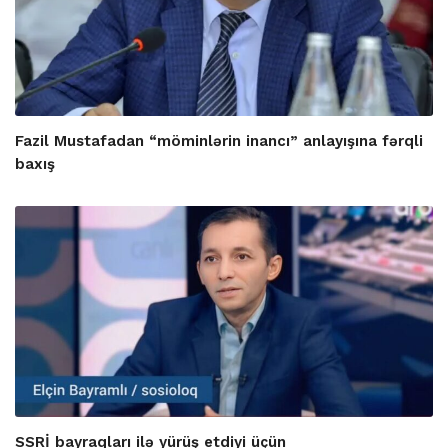
Fazil Mustafadan “möminlərin inancı” anlayışına fərqli
baxış
SSRİ bayraqları ilə yürüş etdiyi üçün