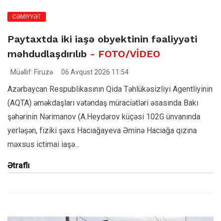
CƏMİYYƏT
Paytaxtda iki iaşə obyektinin fəaliyyəti
məhdudlaşdırılıb
- FOTO/VİDEO
Müəllif: Firuzə
06 Avqust 2026 11:54
Azərbaycan Respublikasının Qida Təhlükəsizliyi Agentliyinin
(AQTA) əməkdaşları vətəndaş müraciətləri əsasında Bakı
şəhərinin Nərimanov (A.Heydərov küçəsi 102G ünvanında
yerləşən, fiziki şəxs Hacıağayeva Əminə Hacıağa qızına
məxsus ictimai iaşə...
Ətraflı