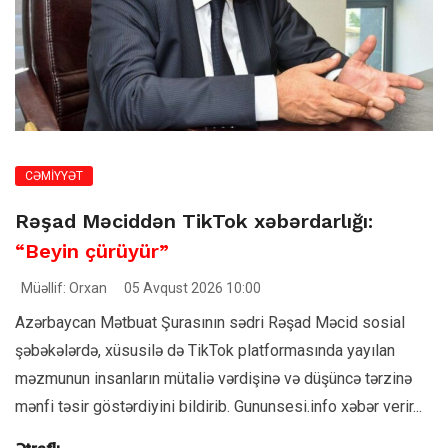
CƏMİYYƏT
Rəşad Məciddən TikTok xəbərdarlığı:
“Beyin çürüyür”
Müəllif: Orxan
05 Avqust 2026 10:00
Azərbaycan Mətbuat Şurasının sədri Rəşad Məcid sosial
şəbəkələrdə, xüsusilə də TikTok platformasında yayılan
məzmunun insanların mütaliə vərdişinə və düşüncə tərzinə
mənfi təsir göstərdiyini bildirib. Gununsesi.info xəbər verir...