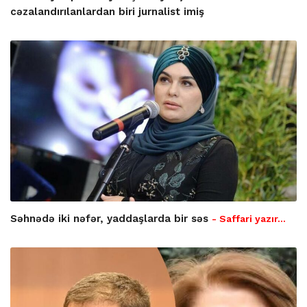
cəzalandırılanlardan biri jurnalist imiş
Səhnədə iki nəfər, yaddaşlarda bir səs
- Saffari yazır…