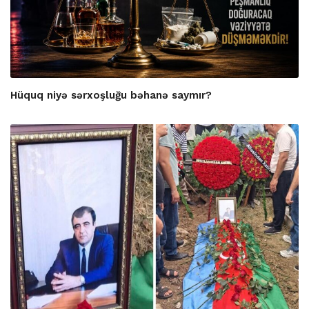
Hüquq niyə sərxoşluğu bəhanə saymır?