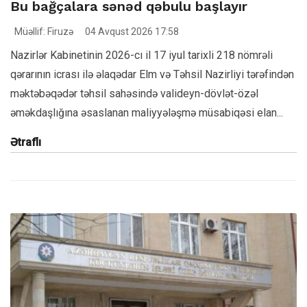
Bu bağçalara sənəd qəbulu başlayır
Müəllif: Firuzə
04 Avqust 2026 17:58
Nazirlər Kabinetinin 2026-cı il 17 iyul tarixli 218 nömrəli
qərarının icrası ilə əlaqədar Elm və Təhsil Nazirliyi tərəfindən
məktəbəqədər təhsil sahəsində valideyn-dövlət-özəl
əməkdaşlığına əsaslanan maliyyələşmə müsabiqəsi elan...
Ətraflı