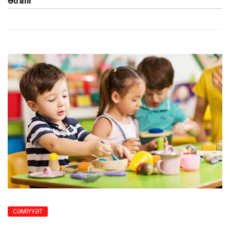
Ətraflı
CƏMİYYƏT