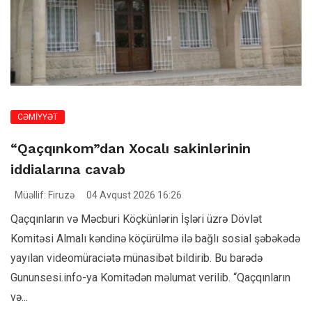
CƏMİYYƏT
“Qaçqınkom”dan Xocalı sakinlərinin
iddialarına cavab
Müəllif: Firuzə
04 Avqust 2026 16:26
Qaçqınların və Məcburi Köçkünlərin İşləri üzrə Dövlət
Komitəsi Almalı kəndinə köçürülmə ilə bağlı sosial şəbəkədə
yayılan videomüraciətə münasibət bildirib. Bu barədə
Gununsesi.info-ya Komitədən məlumat verilib. “Qaçqınların
və...