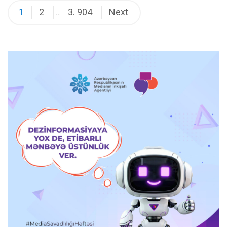
Posts
1
2
3. 904
Next
…
pagination