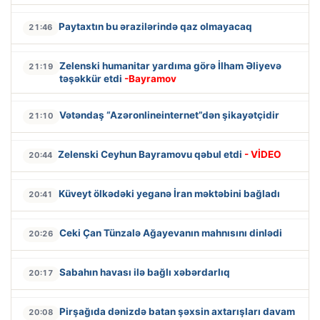
Paytaxtın bu ərazilərində qaz olmayacaq
21:46
Zelenski humanitar yardıma görə İlham Əliyevə
21:19
təşəkkür etdi
-Bayramov
Vətəndaş “Azəronlineinternet”dən şikayətçidir
21:10
Zelenski Ceyhun Bayramovu qəbul etdi
- VİDEO
20:44
Küveyt ölkədəki yeganə İran məktəbini bağladı
20:41
Ceki Çan Tünzalə Ağayevanın mahnısını dinlədi
20:26
Sabahın havası ilə bağlı xəbərdarlıq
20:17
Pirşağıda dənizdə batan şəxsin axtarışları davam
20:08