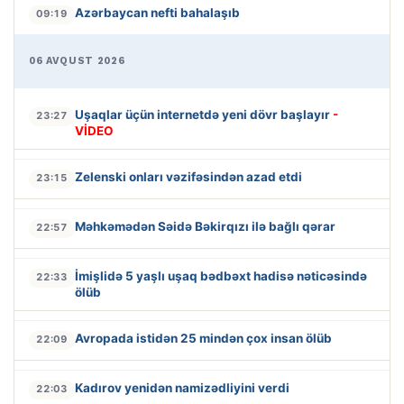
Azərbaycan nefti bahalaşıb
09:19
06 AVQUST 2026
Uşaqlar üçün internetdə yeni dövr başlayır
-
23:27
VİDEO
Zelenski onları vəzifəsindən azad etdi
23:15
Məhkəmədən Səidə Bəkirqızı ilə bağlı qərar
22:57
İmişlidə 5 yaşlı uşaq bədbəxt hadisə nəticəsində
22:33
ölüb
Avropada istidən 25 mindən çox insan ölüb
22:09
Kadırov yenidən namizədliyini verdi
22:03