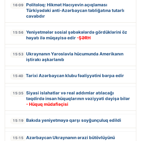
Politoloq: Hikmət Hacıyevin açıqlaması
16:09
Türkiyədəki anti-Azərbaycan təbliğatına tutarlı
cavabdır
Yeniyetmələr sosial şəbəkələrdə gördüklərini öz
15:56
həyatı ilə müqayisə edir
-ŞƏRH
Ukraynanın Yaroslavla hücumunda Amerikanın
15:53
iştirakı aşkarlanıb
Tarixi Azərbaycan klubu fəaliyyətini bərpa edir
15:40
Siyasi islahatlar və real addımlar atılacağı
15:35
təqdirdə insan hüquqlarının vəziyyəti dəyişə bilər
- Hüquq müdafiəçisi
Bakıda yeniyetməyə qarşı soyğunçuluq edildi
15:19
Azərbaycan Ukraynanın ərazi bütövlüyünü
15:15