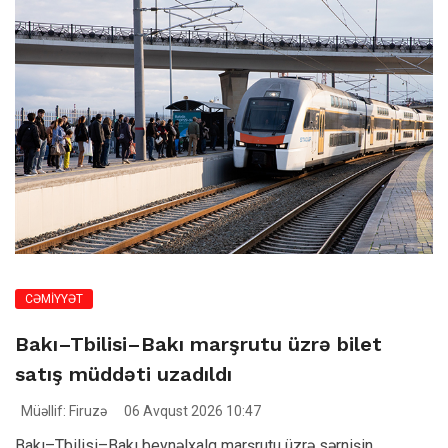
CƏMİYYƏT
Bakı–Tbilisi–Bakı marşrutu üzrə bilet
satış müddəti uzadıldı
Müəllif: Firuzə
06 Avqust 2026 10:47
Bakı–Tbilisi–Bakı beynəlxalq marşrutu üzrə sərnişin