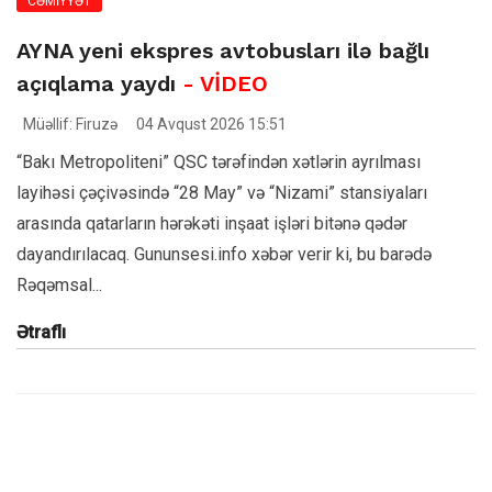
CƏMİYYƏT
AYNA yeni ekspres avtobusları ilə bağlı
açıqlama yaydı
- VİDEO
Müəllif: Firuzə
04 Avqust 2026 15:51
“Bakı Metropoliteni” QSC tərəfindən xətlərin ayrılması
layihəsi çəçivəsində “28 May” və “Nizami” stansiyaları
arasında qatarların hərəkəti inşaat işləri bitənə qədər
dayandırılacaq. Gununsesi.info xəbər verir ki, bu barədə
Rəqəmsal...
Ətraflı