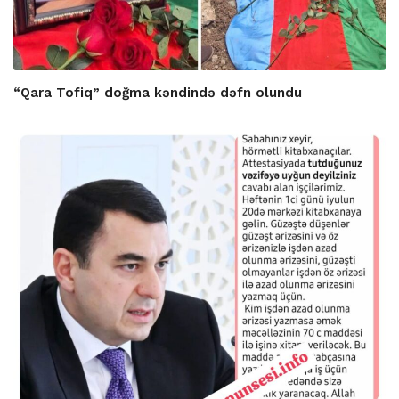
“Qara Tofiq” doğma kəndində dəfn olundu