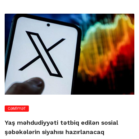
CƏMİYYƏT
Yaş məhdudiyyəti tətbiq edilən sosial
şəbəkələrin siyahısı hazırlanacaq