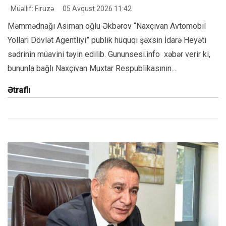
Müəllif: Firuzə
05 Avqust 2026 11:42
Məmmədnağı Asiman oğlu Əkbərov “Naxçıvan Avtomobil
Yolları Dövlət Agentliyi” publik hüquqi şəxsin İdarə Heyəti
sədrinin müavini təyin edilib. Gununsesi.info xəbər verir ki,
bununla bağlı Naxçıvan Muxtar Respublikasının...
Ətraflı