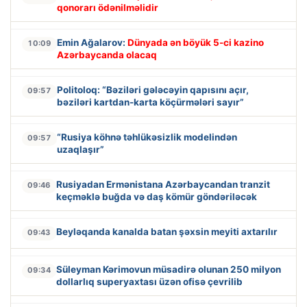
qonorarı ödənilməlidir
Emin Ağalarov:
Dünyada ən böyük 5-ci kazino
10:09
Azərbaycanda olacaq
Politoloq: “Bəziləri gələcəyin qapısını açır,
09:57
bəziləri kartdan-karta köçürmələri sayır”
“Rusiya köhnə təhlükəsizlik modelindən
09:57
uzaqlaşır”
Rusiyadan Ermənistana Azərbaycandan tranzit
09:46
keçməklə buğda və daş kömür göndəriləcək
Beyləqanda kanalda batan şəxsin meyiti axtarılır
09:43
Süleyman Kərimovun müsadirə olunan 250 milyon
09:34
dollarlıq superyaxtası üzən ofisə çevrilib