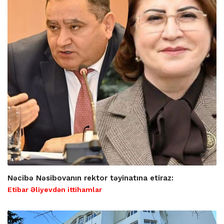
Nəcibə Nəsibovanın rektor təyinatına etiraz:
Etibar Əliyevdən ittihamlar