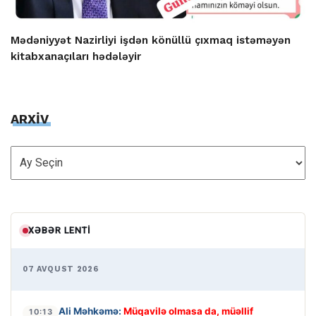
Mədəniyyət Nazirliyi işdən könüllü çıxmaq istəməyən
kitabxanaçıları hədələyir
ARXİV
ARXİV
XƏBƏR LENTI
07 AVQUST 2026
Ali Məhkəmə:
Müqavilə olmasa da, müəllif
10:13