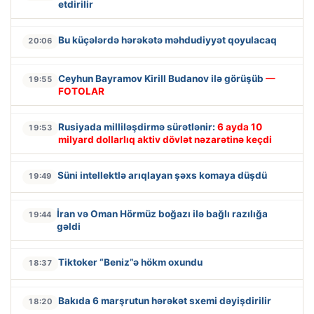
etdirilir
Bu küçələrdə hərəkətə məhdudiyyət qoyulacaq
20:06
Ceyhun Bayramov Kirill Budanov ilə görüşüb
—
19:55
FOTOLAR
Rusiyada milliləşdirmə sürətlənir:
6 ayda 10
19:53
milyard dollarlıq aktiv dövlət nəzarətinə keçdi
Süni intellektlə arıqlayan şəxs komaya düşdü
19:49
İran və Oman Hörmüz boğazı ilə bağlı razılığa
19:44
gəldi
Tiktoker “Beniz”ə hökm oxundu
18:37
Bakıda 6 marşrutun hərəkət sxemi dəyişdirilir
18:20