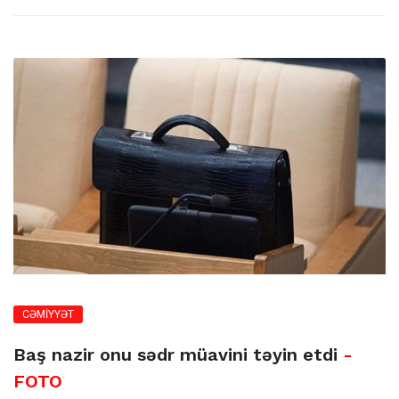
CƏMİYYƏT
Baş nazir onu sədr müavini təyin etdi
-
FOTO