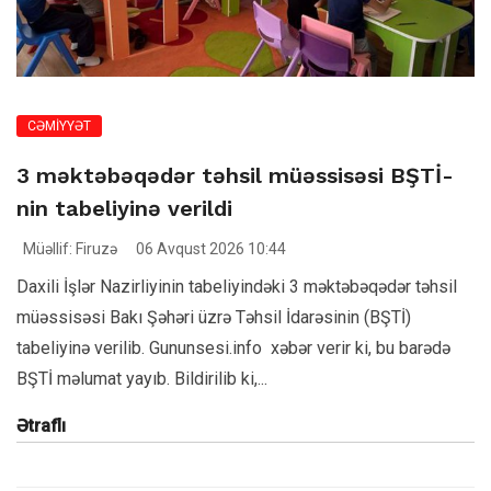
CƏMİYYƏT
3 məktəbəqədər təhsil müəssisəsi BŞTİ-
nin tabeliyinə verildi
Müəllif: Firuzə
06 Avqust 2026 10:44
Daxili İşlər Nazirliyinin tabeliyindəki 3 məktəbəqədər təhsil
müəssisəsi Bakı Şəhəri üzrə Təhsil İdarəsinin (BŞTİ)
tabeliyinə verilib. Gununsesi.info xəbər verir ki, bu barədə
BŞTİ məlumat yayıb. Bildirilib ki,...
Ətraflı