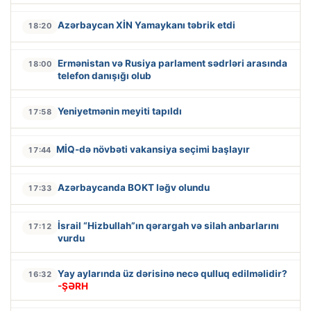
Azərbaycan XİN Yamaykanı təbrik etdi
18:20
Ermənistan və Rusiya parlament sədrləri arasında
18:00
telefon danışığı olub
Yeniyetmənin meyiti tapıldı
17:58
MİQ-də növbəti vakansiya seçimi başlayır
17:44
Azərbaycanda BOKT ləğv olundu
17:33
İsrail “Hizbullah”ın qərargah və silah anbarlarını
17:12
vurdu
Yay aylarında üz dərisinə necə qulluq edilməlidir?
16:32
-ŞƏRH