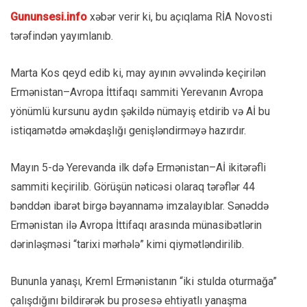
Gununsesi.info
xəbər verir ki, bu açıqlama RİA Novosti
tərəfindən yayımlanıb.
Marta Kos qeyd edib ki, may ayının əvvəlində keçirilən
Ermənistan–Avropa İttifaqı sammiti Yerevanın Avropa
yönümlü kursunu aydın şəkildə nümayiş etdirib və Aİ bu
istiqamətdə əməkdaşlığı genişləndirməyə hazırdır.
Mayın 5-də Yerevanda ilk dəfə Ermənistan–Aİ ikitərəfli
sammiti keçirilib. Görüşün nəticəsi olaraq tərəflər 44
bənddən ibarət birgə bəyannamə imzalayıblar. Sənəddə
Ermənistan ilə Avropa İttifaqı arasında münasibətlərin
dərinləşməsi “tarixi mərhələ” kimi qiymətləndirilib.
Bununla yanaşı, Kreml Ermənistanın “iki stulda oturmağa”
çalışdığını bildirərək bu prosesə ehtiyatlı yanaşma