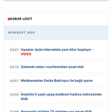
XƏBƏR LENTI
06 AVQUST 2026
Uşaqlar üçün internetdə yeni dövr başlayır
-
23:27
VİDEO
Zelenski onları vəzifəsindən azad etdi
23:15
Məhkəmədən Səidə Bəkirqızı ilə bağlı qərar
22:57
İmişlidə 5 yaşlı uşaq bədbəxt hadisə nəticəsində
22:33
ölüb
Avropada istidən 25 mindən çox insan ölüb
22:09