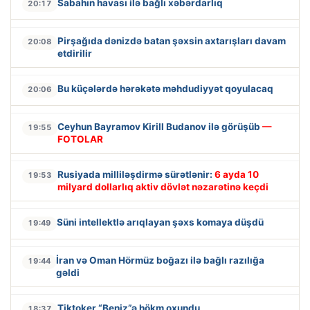
Sabahın havası ilə bağlı xəbərdarlıq
20:17
Pirşağıda dənizdə batan şəxsin axtarışları davam
20:08
etdirilir
Bu küçələrdə hərəkətə məhdudiyyət qoyulacaq
20:06
Ceyhun Bayramov Kirill Budanov ilə görüşüb
—
19:55
FOTOLAR
Rusiyada milliləşdirmə sürətlənir:
6 ayda 10
19:53
milyard dollarlıq aktiv dövlət nəzarətinə keçdi
Süni intellektlə arıqlayan şəxs komaya düşdü
19:49
İran və Oman Hörmüz boğazı ilə bağlı razılığa
19:44
gəldi
Tiktoker “Beniz”ə hökm oxundu
18:37