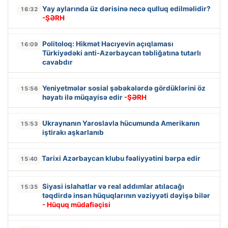
Yay aylarında üz dərisinə necə qulluq edilməlidir?
16:32
-ŞƏRH
Politoloq: Hikmət Hacıyevin açıqlaması
16:09
Türkiyədəki anti-Azərbaycan təbliğatına tutarlı
cavabdır
Yeniyetmələr sosial şəbəkələrdə gördüklərini öz
15:56
həyatı ilə müqayisə edir
-ŞƏRH
Ukraynanın Yaroslavla hücumunda Amerikanın
15:53
iştirakı aşkarlanıb
Tarixi Azərbaycan klubu fəaliyyətini bərpa edir
15:40
Siyasi islahatlar və real addımlar atılacağı
15:35
təqdirdə insan hüquqlarının vəziyyəti dəyişə bilər
- Hüquq müdafiəçisi