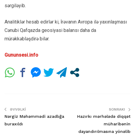
sərgiləyib.
Analitiklər hesab edirlər ki, İrəvanın Avropa ilə yaxınlaşması
Cənubi Qafqazda geosiyasi balansı daha da
mürəkkəbləşdirə bilər.
Gununsesi.info
ƏVVƏLKI
SONRAKI
Nərgiz Məhəmmədi azadlığa
Hazırkı mərhələdə diqqət
buraxıldı
müharibənin
dayandırılmasına yönəlib