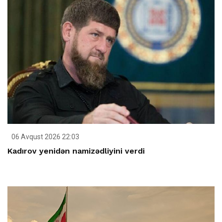
06 Avqust 2026 22:03
Kadırov yenidən namizədliyini verdi