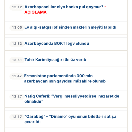
Azərbaycanlılar niyə banka pul qoymur?
-
13:12
AÇIQLAMA
Ev alqı-satqısı ofisindən maklerin meyiti tapıldı
13:05
Azərbaycanda BOKT ləğv olundu
12:53
Tahir Kərimliyə ağır itki üz verib
12:51
Ermənistan parlamentində 300 min
12:42
azərbaycanlının qayıdışı müzakirə olunub
Natiq Cəfərli: “Vergi məsuliyyətdirsə, nəzarət də
12:27
olmalıdır”
“Qarabağ” – “Dinamo” oyununun biletləri satışa
12:17
çıxarıldı