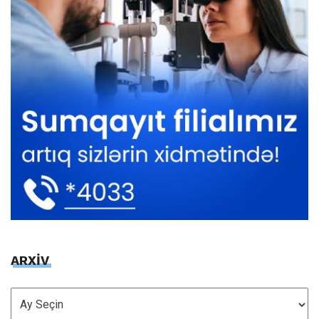
ARXİV
ARXİV