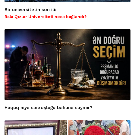
Bir universitetin son ili:
Bakı Qızlar Universiteti necə bağlandı?
Hüquq niyə sərxoşluğu bəhanə saymır?