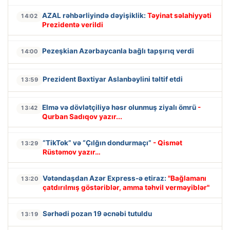
AZAL rəhbərliyində dəyişiklik:
Təyinat səlahiyyəti
14:02
Prezidentə verildi
Pezeşkian Azərbaycanla bağlı tapşırıq verdi
14:00
Prezident Bəxtiyar Aslanbəylini təltif etdi
13:59
Elmə və dövlətçiliyə həsr olunmuş ziyalı ömrü
-
13:42
Qurban Sadıqov yazır...
“TikTok” və “Çılğın dondurmaçı”
- Qismət
13:29
Rüstəmov yazır…
Vətəndaşdan Azər Express-ə etiraz:
"Bağlamanı
13:20
çatdırılmış göstəriblər, amma təhvil verməyiblər"
Sərhədi pozan 19 əcnəbi tutuldu
13:19