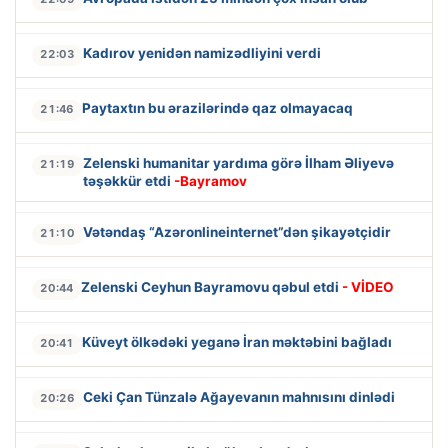
Kadırov yenidən namizədliyini verdi
22:03
Paytaxtın bu ərazilərində qaz olmayacaq
21:46
Zelenski humanitar yardıma görə İlham Əliyevə
21:19
təşəkkür etdi
-Bayramov
Vətəndaş “Azəronlineinternet”dən şikayətçidir
21:10
Zelenski Ceyhun Bayramovu qəbul etdi
- VİDEO
20:44
Küveyt ölkədəki yeganə İran məktəbini bağladı
20:41
Ceki Çan Tünzalə Ağayevanın mahnısını dinlədi
20:26