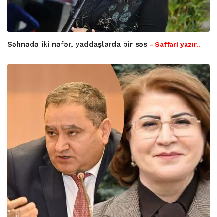
Səhnədə iki nəfər, yaddaşlarda bir səs
- Saffari yazır…