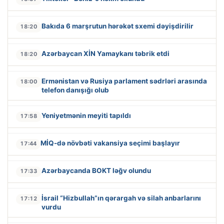
Bakıda 6 marşrutun hərəkət sxemi dəyişdirilir
18:20
Azərbaycan XİN Yamaykanı təbrik etdi
18:20
Ermənistan və Rusiya parlament sədrləri arasında
18:00
telefon danışığı olub
Yeniyetmənin meyiti tapıldı
17:58
MİQ-də növbəti vakansiya seçimi başlayır
17:44
Azərbaycanda BOKT ləğv olundu
17:33
İsrail “Hizbullah”ın qərargah və silah anbarlarını
17:12
vurdu