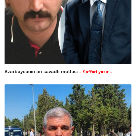
Azərbaycanın ən savadlı mollası
- Saffari yazır…