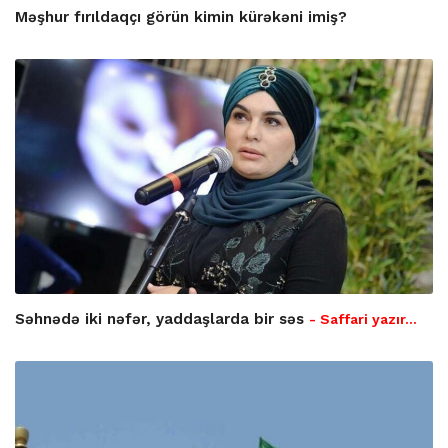
Məşhur fırıldaqçı görün kimin kürəkəni imiş?
Səhnədə iki nəfər, yaddaşlarda bir səs
- Saffari yazır…