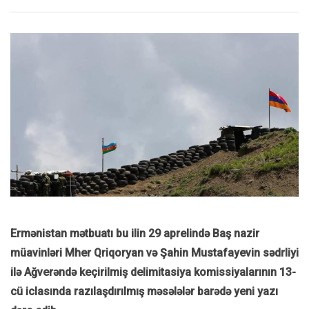
Ermənistan mətbuatı bu ilin 29 aprelində Baş nazir
müavinləri Mher Qriqoryan və Şahin Mustafayevin sədrliyi
ilə Ağverəndə keçirilmiş delimitasiya komissiyalarının 13-
cü iclasında razılaşdırılmış məsələlər barədə yeni yazı