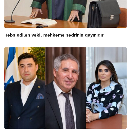
Həbs edilən vəkil məhkəmə sədrinin qayınıdır