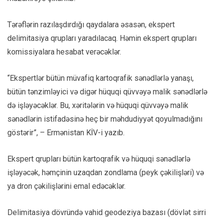
Tərəflərin razılaşdırdığı qaydalara əsasən, ekspert
delimitasiya qrupları yaradılacaq. Həmin ekspert qrupları
komissiyalara hesabat verəcəklər.
“Ekspertlər bütün müvafiq kartoqrafik sənədlərlə yanaşı,
bütün tənzimləyici və digər hüquqi qüvvəyə malik sənədlərlə
də işləyəcəklər. Bu, xəritələrin və hüquqi qüvvəyə malik
sənədlərin istifadəsinə heç bir məhdudiyyət qoyulmadığını
göstərir”, – Ermənistan KİV-i yazıb.
Ekspert qrupları bütün kartoqrafik və hüquqi sənədlərlə
işləyəcək, həmçinin uzaqdan zondlama (peyk çəkilişləri) və
ya dron çəkilişlərini emal edəcəklər.
Delimitasiya dövründə vahid geodeziya bazası (dövlət sirri