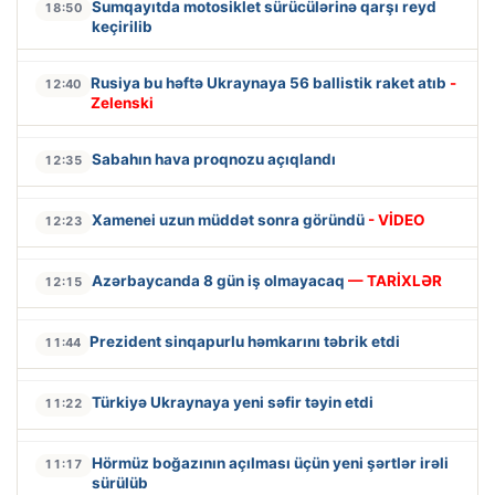
Sumqayıtda motosiklet sürücülərinə qarşı reyd
18:50
keçirilib
Rusiya bu həftə Ukraynaya 56 ballistik raket atıb
-
12:40
Zelenski
Sabahın hava proqnozu açıqlandı
12:35
Xamenei uzun müddət sonra göründü
- VİDEO
12:23
Azərbaycanda 8 gün iş olmayacaq
— TARİXLƏR
12:15
Prezident sinqapurlu həmkarını təbrik etdi
11:44
Türkiyə Ukraynaya yeni səfir təyin etdi
11:22
Hörmüz boğazının açılması üçün yeni şərtlər irəli
11:17
sürülüb