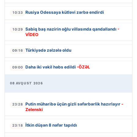
Rusiya Odessaya kütləvi zərbə endirdi
10:33
Sabiq baş nazirin oğlu villasında qandallandı
-
10:29
VİDEO
Türkiyədə zəlzələ oldu
09:16
Daha iki vəkil həbs edildi
-ÖZƏL
09:00
08 AVQUST 2026
Putin müharibə üçün gizli səfərbərlik hazırlayır
-
23:28
Zelenski
İtkin düşən 8 nəfər tapıldı
23:18