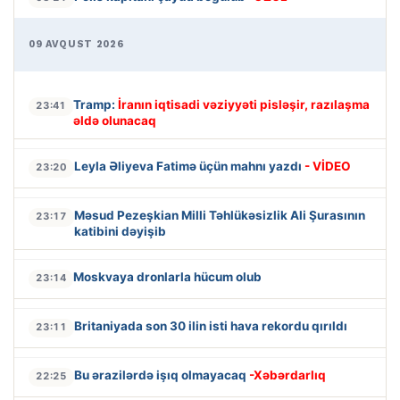
09 AVQUST 2026
Tramp:
İranın iqtisadi vəziyyəti pisləşir, razılaşma
23:41
əldə olunacaq
Leyla Əliyeva Fatimə üçün mahnı yazdı
- VİDEO
23:20
Məsud Pezeşkian Milli Təhlükəsizlik Ali Şurasının
23:17
katibini dəyişib
Moskvaya dronlarla hücum olub
23:14
Britaniyada son 30 ilin isti hava rekordu qırıldı
23:11
Bu ərazilərdə işıq olmayacaq
-Xəbərdarlıq
22:25