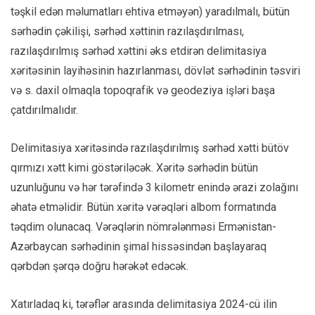
təşkil edən məlumatları ehtiva etməyən) yaradılmalı, bütün
sərhədin çəkilişi, sərhəd xəttinin razılaşdırılması,
razılaşdırılmış sərhəd xəttini əks etdirən delimitasiya
xəritəsinin layihəsinin hazırlanması, dövlət sərhədinin təsviri
və s. daxil olmaqla topoqrafik və geodeziya işləri başa
çatdırılmalıdır.
Delimitasiya xəritəsində razılaşdırılmış sərhəd xətti bütöv
qırmızı xətt kimi göstəriləcək. Xəritə sərhədin bütün
uzunluğunu və hər tərəfində 3 kilometr enində ərazi zolağını
əhatə etməlidir. Bütün xəritə vərəqləri albom formatında
təqdim olunacaq. Vərəqlərin nömrələnməsi Ermənistan-
Azərbaycan sərhədinin şimal hissəsindən başlayaraq
qərbdən şərqə doğru hərəkət edəcək.
Xatırladaq ki, tərəflər arasında delimitasiya 2024-cü ilin