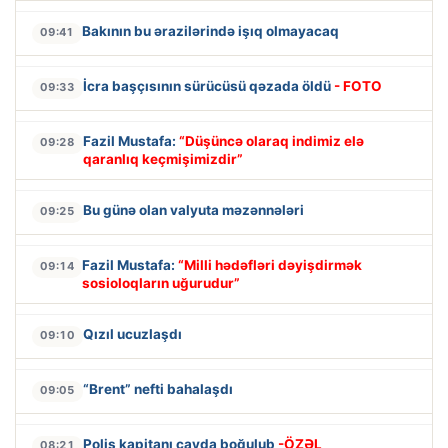
Bakının bu ərazilərində işıq olmayacaq
09:41
İcra başçısının sürücüsü qəzada öldü
- FOTO
09:33
Fazil Mustafa:
“Düşüncə olaraq indimiz elə
09:28
qaranlıq keçmişimizdir”
Bu günə olan valyuta məzənnələri
09:25
Fazil Mustafa:
“Milli hədəfləri dəyişdirmək
09:14
sosioloqların uğurudur”
Qızıl ucuzlaşdı
09:10
“Brent” nefti bahalaşdı
09:05
Polis kapitanı çayda boğulub
-ÖZƏL
08:21