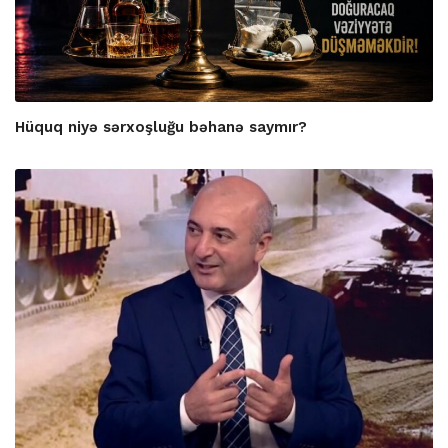
Hüquq niyə sərxoşluğu bəhanə saymır?