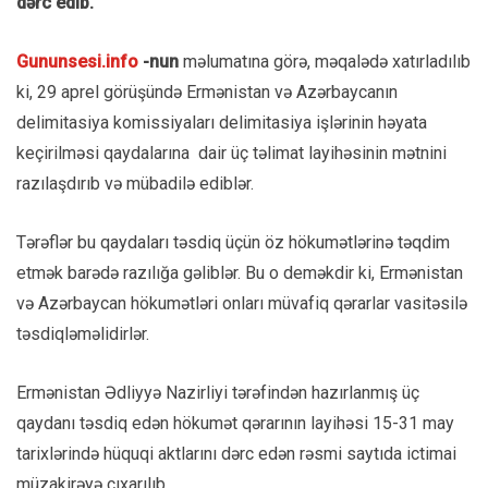
dərc edib.
Gununsesi.info
-nun
məlumatına görə, məqalədə xatırladılıb
ki, 29 aprel görüşündə Ermənistan və Azərbaycanın
delimitasiya komissiyaları delimitasiya işlərinin həyata
keçirilməsi qaydalarına dair üç təlimat layihəsinin mətnini
razılaşdırıb və mübadilə ediblər.
Tərəflər bu qaydaları təsdiq üçün öz hökumətlərinə təqdim
etmək barədə razılığa gəliblər. Bu o deməkdir ki, Ermənistan
və Azərbaycan hökumətləri onları müvafiq qərarlar vasitəsilə
təsdiqləməlidirlər.
Ermənistan Ədliyyə Nazirliyi tərəfindən hazırlanmış üç
qaydanı təsdiq edən hökumət qərarının layihəsi 15-31 may
tarixlərində hüquqi aktlarını dərc edən rəsmi saytıda ictimai
müzakirəyə çıxarılıb.