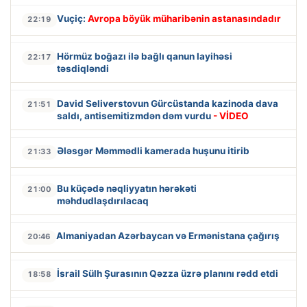
Vuçiç:
Avropa böyük müharibənin astanasındadır
22:19
Hörmüz boğazı ilə bağlı qanun layihəsi
22:17
təsdiqləndi
David Seliverstovun Gürcüstanda kazinoda dava
21:51
saldı, antisemitizmdən dəm vurdu
- VİDEO
Ələsgər Məmmədli kamerada huşunu itirib
21:33
Bu küçədə nəqliyyatın hərəkəti
21:00
məhdudlaşdırılacaq
Almaniyadan Azərbaycan və Ermənistana çağırış
20:46
İsrail Sülh Şurasının Qəzza üzrə planını rədd etdi
18:58