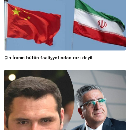
Çin İranın bütün fəaliyyətindən razı deyil