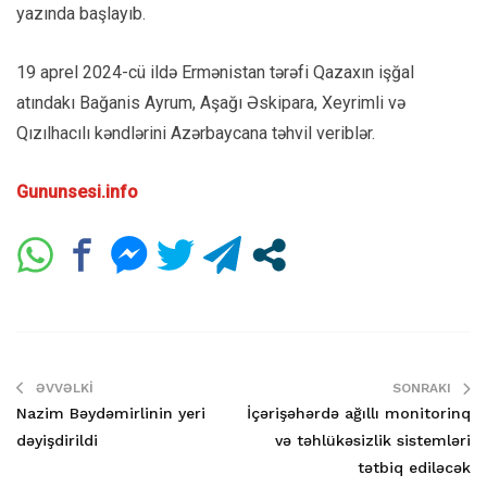
yazında başlayıb.
19 aprel 2024-cü ildə Ermənistan tərəfi Qazaxın işğal
atındakı Bağanis Ayrum, Aşağı Əskipara, Xeyrimli və
Qızılhacılı kəndlərini Azərbaycana təhvil veriblər.
Gununsesi.info
ƏVVƏLKI
SONRAKI
Nazim Bəydəmirlinin yeri
İçərişəhərdə ağıllı monitorinq
dəyişdirildi
və təhlükəsizlik sistemləri
tətbiq ediləcək