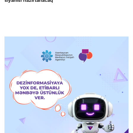
siyahısı hazırlanacaq