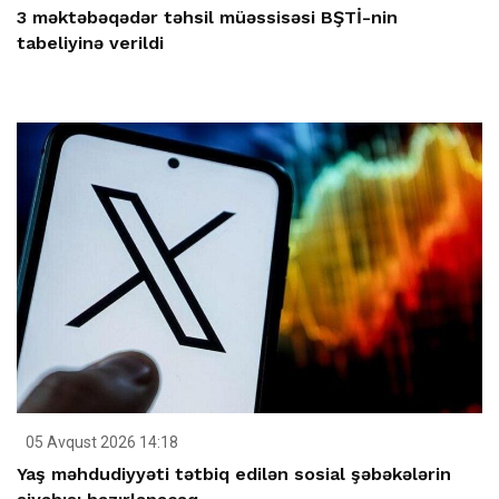
3 məktəbəqədər təhsil müəssisəsi BŞTİ-nin
tabeliyinə verildi
05 Avqust 2026 14:18
Yaş məhdudiyyəti tətbiq edilən sosial şəbəkələrin