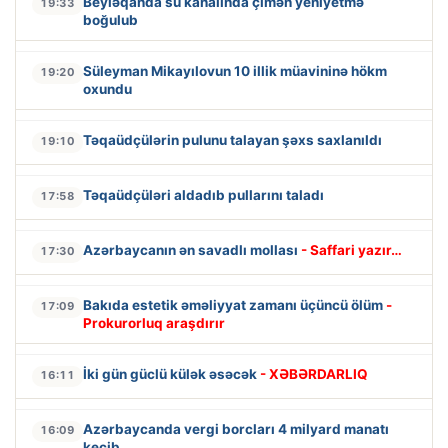
Beyləqanda su kanalında çimən yeniyetmə
19:33
boğulub
Süleyman Mikayılovun 10 illik müavininə hökm
19:20
oxundu
Təqaüdçülərin pulunu talayan şəxs saxlanıldı
19:10
Təqaüdçüləri aldadıb pullarını taladı
17:58
Azərbaycanın ən savadlı mollası
- Saffari yazır…
17:30
Bakıda estetik əməliyyat zamanı üçüncü ölüm
-
17:09
Prokurorluq araşdırır
İki gün güclü külək əsəcək
- XƏBƏRDARLIQ
16:11
Azərbaycanda vergi borcları 4 milyard manatı
16:09
keçib