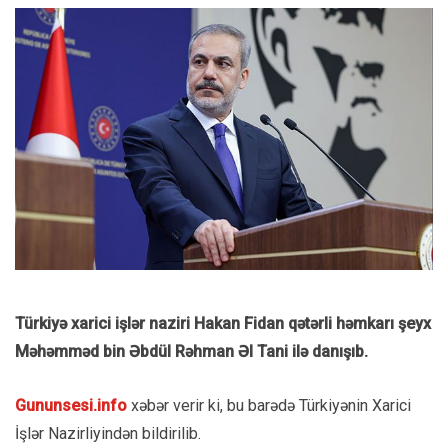
Türkiyə xarici işlər naziri Hakan Fidan qətərli həmkarı şeyx
Məhəmməd bin Əbdül Rəhman Əl Tani ilə danışıb.
Gununsesi.info
xəbər verir ki, bu barədə Türkiyənin Xarici
İşlər Nazirliyindən bildirilib.