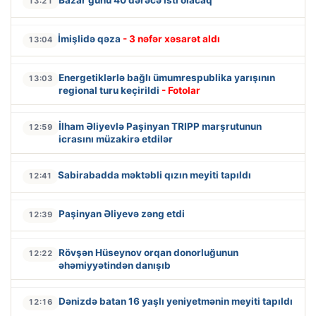
Bazar günü 40 dərəcə isti olacaq
13:21
İmişlidə qəza
- 3 nəfər xəsarət aldı
13:04
Energetiklərlə bağlı ümumrespublika yarışının
13:03
regional turu keçirildi
- Fotolar
İlham Əliyevlə Paşinyan TRIPP marşrutunun
12:59
icrasını müzakirə etdilər
Sabirabadda məktəbli qızın meyiti tapıldı
12:41
Paşinyan Əliyevə zəng etdi
12:39
Rövşən Hüseynov orqan donorluğunun
12:22
əhəmiyyətindən danışıb
Dənizdə batan 16 yaşlı yeniyetmənin meyiti tapıldı
12:16