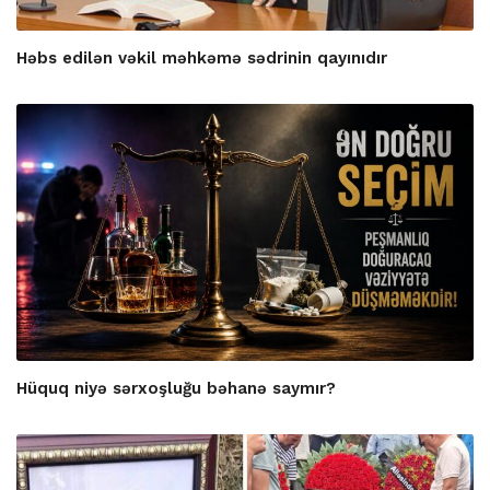
Həbs edilən vəkil məhkəmə sədrinin qayınıdır
Hüquq niyə sərxoşluğu bəhanə saymır?