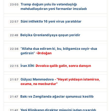
Tramp doğum yolu ilə vətəndaşlığı
23:03
məhdudlaşdıran yeni fərmanlar imzaladı
Süni intllektlə 16 yeni virus yaratdılar
22:57
Belçika Qrenlandiyaya qoşun yeridir
22:49
“Allaha dua edirəm ki, bu, bölgəmizə xeyir-dua
22:36
gətirsin”
-Ərdoğan
İran XİN:
Əvvəlcə qalib gəlin, sonra danışın
22:15
Gülyaz Məmmədova
- "Həyat yoldaşın istəmirsə,
21:57
oxuma, nə məcburdur"
Bakı və Zəngilanda ağaclar qanunsuz kəsilib
21:47
Yeni Klinikanın direktor müavini işdən çıxarıldı
21:42