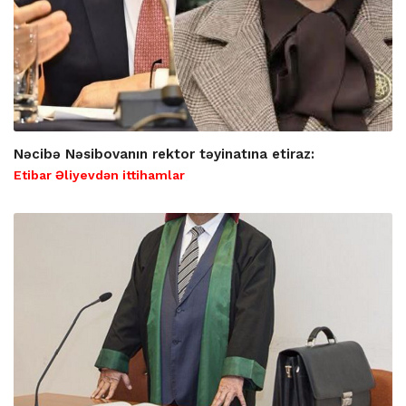
Nəcibə Nəsibovanın rektor təyinatına etiraz:
Etibar Əliyevdən ittihamlar