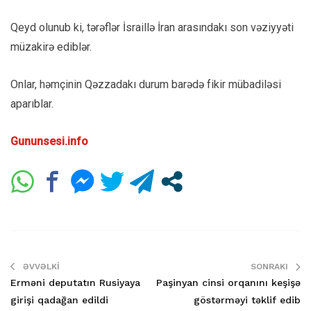
Qeyd olunub ki, tərəflər İsraillə İran arasındakı son vəziyyəti
müzakirə ediblər.
Onlar, həmçinin Qəzzadakı durum barədə fikir mübadiləsi
aparıblar.
Gununsesi.info
ƏVVƏLKI
SONRAKI
Erməni deputatın Rusiyaya
Paşinyan cinsi orqanını keşişə
girişi qadağan edildi
göstərməyi təklif edib