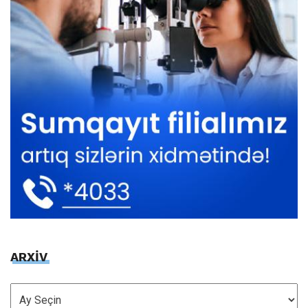
ARXİV
ARXİV