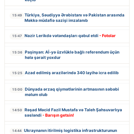
Türkiyə, Səudiyyə Ərəbistanı və Pakistan arasında
15:49
Məkkə müdafiə sazişi imzalanıb
Nazir Lerikdə vətəndaşları qəbul etdi
- Fotolar
15:47
Paşinyan: Aİ-yə üzvlüklə bağlı referendum üçün
15:36
hələ şərait yoxdur
Azad edilmiş ərazilərində 340 layihə icra edilib
15:25
Dünyada ərzaq qiymətlərinin artmasının səbəbi
15:00
məlum olub
Rəşad Məcid Fazil Mustafa və Taleh Şahsuvarlıya
14:50
səsləndi
- Barışın getsin!
Ukraynanın itirilmiş logistika infrastrukturunun
14:44