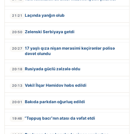
Laçında yanğın olub
21:21
Zelenski Serbiyaya getdi
20:50
17 yaşlı qıza nişan mərasimi keçirənlər polisə
20:27
dəvət olundu
Rusiyada güclü zəlzələ oldu
20:18
Vəkil İlqar Həmidov həbs edildi
20:13
Bakıda parkdan oğurluq edildi
20:01
“Toppuş bacı”nın atası da vəfat etdi
19:46