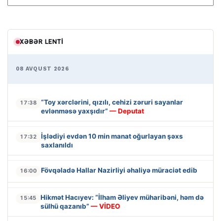
XƏBƏR LENTI
08 AVQUST 2026
“Toy xərclərini, qızılı, cehizi zəruri sayanlar
17:38
evlənməsə yaxşıdır”
— Deputat
İşlədiyi evdən 10 min manat oğurlayan şəxs
17:32
saxlanıldı
Fövqəladə Hallar Nazirliyi əhaliyə müraciət edib
16:00
Hikmət Hacıyev: “İlham Əliyev müharibəni, həm də
15:45
sülhü qazanıb”
— VİDEO