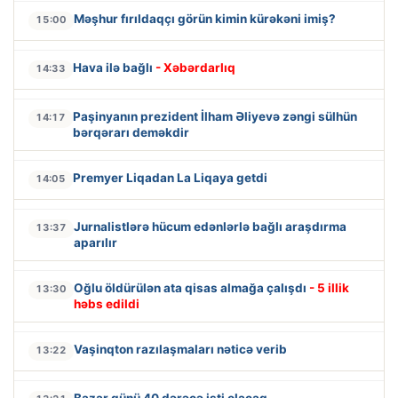
Məşhur fırıldaqçı görün kimin kürəkəni imiş?
15:00
Hava ilə bağlı
- Xəbərdarlıq
14:33
Paşinyanın prezident İlham Əliyevə zəngi sülhün
14:17
bərqərarı deməkdir
Premyer Liqadan La Liqaya getdi
14:05
Jurnalistlərə hücum edənlərlə bağlı araşdırma
13:37
aparılır
Oğlu öldürülən ata qisas almağa çalışdı
- 5 illik
13:30
həbs edildi
Vaşinqton razılaşmaları nəticə verib
13:22