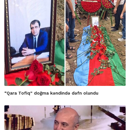
“Qara Tofiq” doğma kəndində dəfn olundu