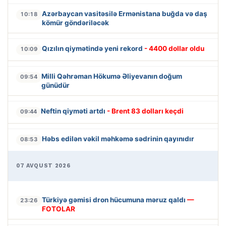
Azərbaycan vasitəsilə Ermənistana buğda və daş
10:18
kömür göndəriləcək
Qızılın qiymətində yeni rekord
- 4400 dollar oldu
10:09
Milli Qəhrəman Hökumə Əliyevanın doğum
09:54
günüdür
Neftin qiyməti artdı
- Brent 83 dolları keçdi
09:44
Həbs edilən vəkil məhkəmə sədrinin qayınıdır
08:53
07 AVQUST 2026
Türkiyə gəmisi dron hücumuna məruz qaldı
—
23:26
FOTOLAR