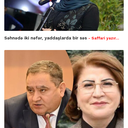
Səhnədə iki nəfər, yaddaşlarda bir səs
- Saffari yazır…