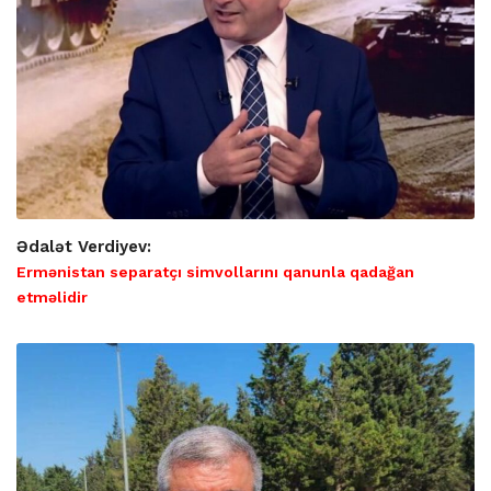
Ədalət Verdiyev:
Ermənistan separatçı simvollarını qanunla qadağan
etməlidir