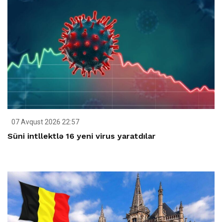
07 Avqust 2026 22:57
Süni intllektlə 16 yeni virus yaratdılar