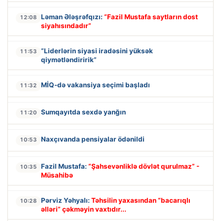
Ləman Ələşrəfqızı:
“Fazil Mustafa saytların dost
12:08
siyahısındadır”
“Liderlərin siyasi iradəsini yüksək
11:53
qiymətləndiririk”
MİQ-də vakansiya seçimi başladı
11:32
Sumqayıtda sexdə yanğın
11:20
Naxçıvanda pensiyalar ödənildi
10:53
Fazil Mustafa:
“Şahsevənliklə dövlət qurulmaz” -
10:35
Müsahibə
Pərviz Yəhyalı:
Təhsilin yaxasından “bacarıqlı
10:28
əlləri” çəkməyin vaxtıdır...