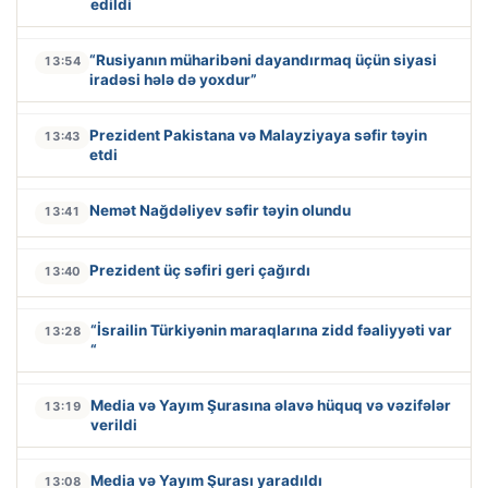
edildi
“Rusiyanın müharibəni dayandırmaq üçün siyasi
13:54
iradəsi hələ də yoxdur”
Prezident Pakistana və Malayziyaya səfir təyin
13:43
etdi
Nemət Nağdəliyev səfir təyin olundu
13:41
Prezident üç səfiri geri çağırdı
13:40
“İsrailin Türkiyənin maraqlarına zidd fəaliyyəti var
13:28
“
Media və Yayım Şurasına əlavə hüquq və vəzifələr
13:19
verildi
Media və Yayım Şurası yaradıldı
13:08