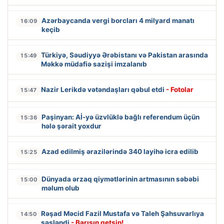
Azərbaycanda vergi borcları 4 milyard manatı
16:09
keçib
Türkiyə, Səudiyyə Ərəbistanı və Pakistan arasında
15:49
Məkkə müdafiə sazişi imzalanıb
Nazir Lerikdə vətəndaşları qəbul etdi
- Fotolar
15:47
Paşinyan: Aİ-yə üzvlüklə bağlı referendum üçün
15:36
hələ şərait yoxdur
Azad edilmiş ərazilərində 340 layihə icra edilib
15:25
Dünyada ərzaq qiymətlərinin artmasının səbəbi
15:00
məlum olub
Rəşad Məcid Fazil Mustafa və Taleh Şahsuvarlıya
14:50
səsləndi
- Barışın getsin!