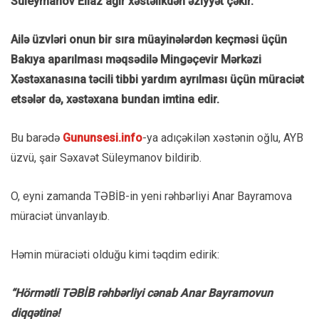
Süleymanov Ellaz ağır xəstəlikdən əziyyət çəkir.
Ailə üzvləri onun bir sıra müayinələrdən keçməsi üçün
Bakıya aparılması məqsədilə Mingəçevir Mərkəzi
Xəstəxanasına təcili tibbi yardım ayrılması üçün müraciət
etsələr də, xəstəxana bundan imtina edir.
Bu barədə
Gununsesi.info
-ya adıçəkilən xəstənin oğlu, AYB
üzvü, şair Səxavət Süleymanov bildirib.
O, eyni zamanda TƏBİB-in yeni rəhbərliyi Anar Bayramova
müraciət ünvanlayıb.
Həmin müraciəti olduğu kimi təqdim edirik:
“Hörmətli TƏBİB rəhbərliyi cənab Anar Bayramovun
diqqətinə!