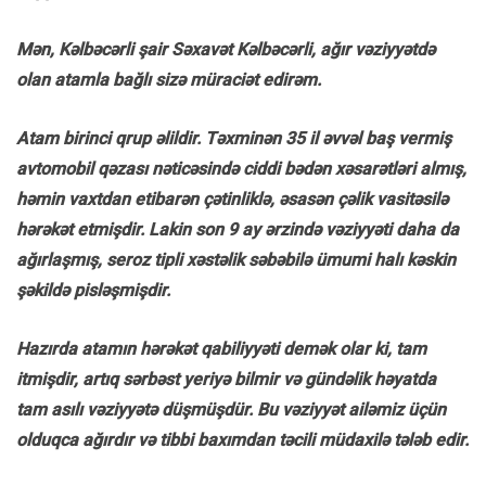
Mən, Kəlbəcərli şair Səxavət Kəlbəcərli, ağır vəziyyətdə
olan atamla bağlı sizə müraciət edirəm.
Atam birinci qrup əlildir. Təxminən 35 il əvvəl baş vermiş
avtomobil qəzası nəticəsində ciddi bədən xəsarətləri almış,
həmin vaxtdan etibarən çətinliklə, əsasən çəlik vasitəsilə
hərəkət etmişdir. Lakin son 9 ay ərzində vəziyyəti daha da
ağırlaşmış, seroz tipli xəstəlik səbəbilə ümumi halı kəskin
şəkildə pisləşmişdir.
Hazırda atamın hərəkət qabiliyyəti demək olar ki, tam
itmişdir, artıq sərbəst yeriyə bilmir və gündəlik həyatda
tam asılı vəziyyətə düşmüşdür. Bu vəziyyət ailəmiz üçün
olduqca ağırdır və tibbi baxımdan təcili müdaxilə tələb edir.