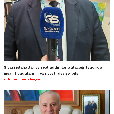
Siyasi islahatlar və real addımlar atılacağı təqdirdə
insan hüquqlarının vəziyyəti dəyişə bilər
- Hüquq müdafiəçisi