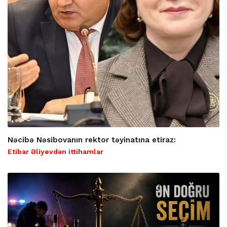
Nəcibə Nəsibovanın rektor təyinatına etiraz:
Etibar Əliyevdən ittihamlar