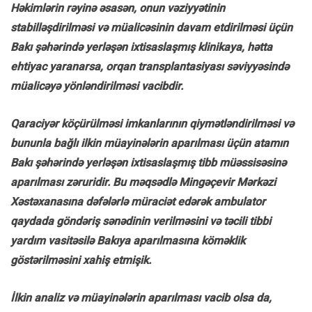
Həkimlərin rəyinə əsasən, onun vəziyyətinin
stabilləşdirilməsi və müalicəsinin davam etdirilməsi üçün
Bakı şəhərində yerləşən ixtisaslaşmış klinikaya, hətta
ehtiyac yaranarsa, orqan transplantasiyası səviyyəsində
müalicəyə yönləndirilməsi vacibdir.
Qaraciyər köçürülməsi imkanlarının qiymətləndirilməsi və
bununla bağlı ilkin müayinələrin aparılması üçün atamın
Bakı şəhərində yerləşən ixtisaslaşmış tibb müəssisəsinə
aparılması zəruridir. Bu məqsədlə Mingəçevir Mərkəzi
Xəstəxanasına dəfələrlə müraciət edərək ambulator
qaydada göndəriş sənədinin verilməsini və təcili tibbi
yardım vasitəsilə Bakıya aparılmasına köməklik
göstərilməsini xahiş etmişik.
İlkin analiz və müayinələrin aparılması vacib olsa da,