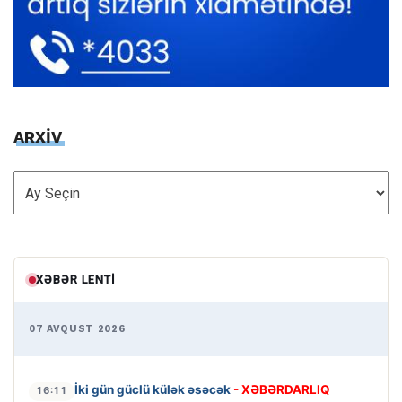
ARXİV
ARXİV
XƏBƏR LENTI
07 AVQUST 2026
İki gün güclü külək əsəcək
- XƏBƏRDARLIQ
16:11