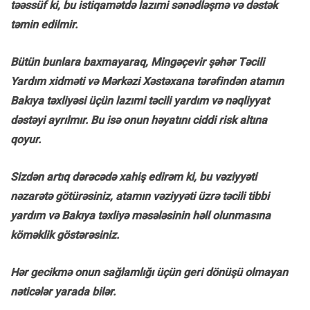
təəssüf ki, bu istiqamətdə lazımi sənədləşmə və dəstək
təmin edilmir.
Bütün bunlara baxmayaraq, Mingəçevir şəhər Təcili
Yardım xidməti və Mərkəzi Xəstəxana tərəfindən atamın
Bakıya təxliyəsi üçün lazımi təcili yardım və nəqliyyat
dəstəyi ayrılmır. Bu isə onun həyatını ciddi risk altına
qoyur.
Sizdən artıq dərəcədə xahiş edirəm ki, bu vəziyyəti
nəzarətə götürəsiniz, atamın vəziyyəti üzrə təcili tibbi
yardım və Bakıya təxliyə məsələsinin həll olunmasına
köməklik göstərəsiniz.
Hər gecikmə onun sağlamlığı üçün geri dönüşü olmayan
nəticələr yarada bilər.