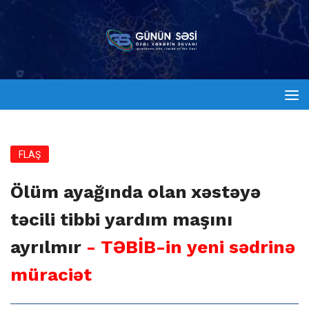
FLAŞ
Ölüm ayağında olan xəstəyə
təcili tibbi yardım maşını
ayrılmır
- TƏBİB-in yeni sədrinə
müraciət