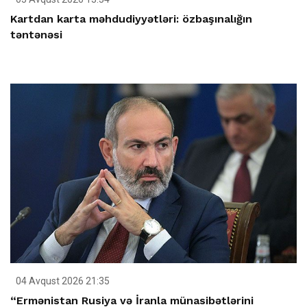
Kartdan karta məhdudiyyətləri: özbaşınalığın
təntənəsi
04 Avqust 2026 21:35
“Ermənistan Rusiya və İranla münasibətlərini