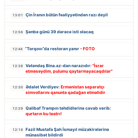
Çin İranın bütün fəaliyyətindən razı deyil
13:01
Şənbə günü 39 dərəcə isti olacaq
12:56
“Torqovı”da restoran yanır
- FOTO
12:44
Vətəndaş Bina.az-dan narazıdır:
"İsrar
12:38
etməsəydim, pulumu qaytarmayacaqdılar"
Ədalət Verdiyev:
Ermənistan separatçı
12:30
simvollarını qanunla qadağan etməlidir
Qalibaf Trampın təhdidlərinə cavab verib:
12:29
qurtarın bu teatrı!
Fazil Mustafa Şah İsmayıl müzakirələrinə
12:18
münasibət bildirdi