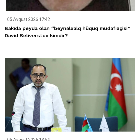
05 Avqust 2026 17:42
Bakıda peyda olan “beynəlxalq hüquq müdafiəçisi”
David Seliverstov kimdir?
05 Avqust 2026 13:54