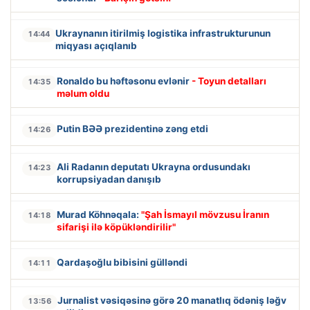
Ukraynanın itirilmiş logistika infrastrukturunun
14:44
miqyası açıqlanıb
Ronaldo bu həftəsonu evlənir
- Toyun detalları
14:35
məlum oldu
Putin BƏƏ prezidentinə zəng etdi
14:26
Ali Radanın deputatı Ukrayna ordusundakı
14:23
korrupsiyadan danışıb
Murad Köhnəqala:
"Şah İsmayıl mövzusu İranın
14:18
sifarişi ilə köpükləndirilir"
Qardaşoğlu bibisini gülləndi
14:11
Jurnalist vəsiqəsinə görə 20 manatlıq ödəniş ləğv
13:56