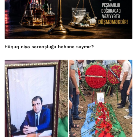
Hüquq niyə sərxoşluğu bəhanə saymır?