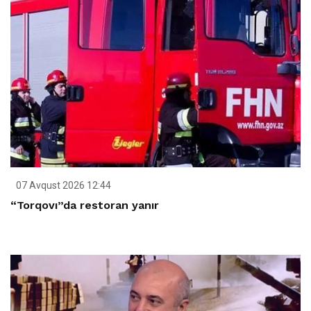
07 Avqust 2026 12:44
“Torqovı”da restoran yanır