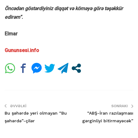
Öncədən göstərdiyiniz diqqət və köməyə görə təşəkkür
edirəm”.
Elmar
Gununsesi.info
ƏVVƏLKI
SONRAKI
Bu şəhərdə yeri olmayan “Bu
“ABŞ-İran razılaşması
şəhərdə”-çilər
gərginliyi bitirməyəcək”