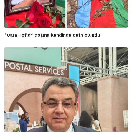
“Qara Tofiq” doğma kəndində dəfn olundu