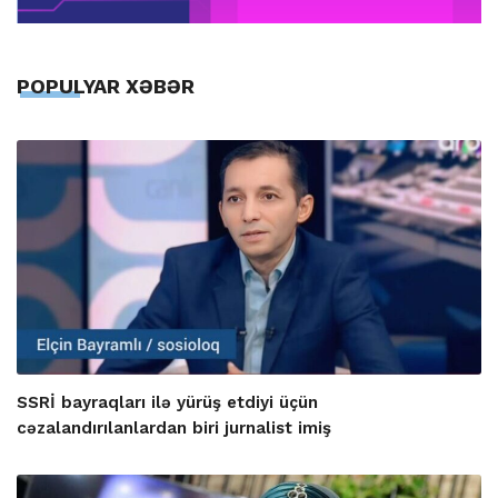
POPULYAR XƏBƏR
SSRİ bayraqları ilə yürüş etdiyi üçün
cəzalandırılanlardan biri jurnalist imiş