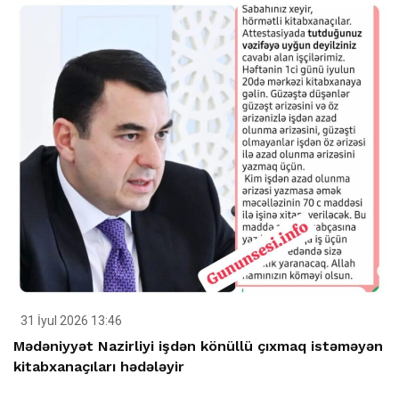
31 İyul 2026 13:46
Mədəniyyət Nazirliyi işdən könüllü çıxmaq istəməyən
kitabxanaçıları hədələyir