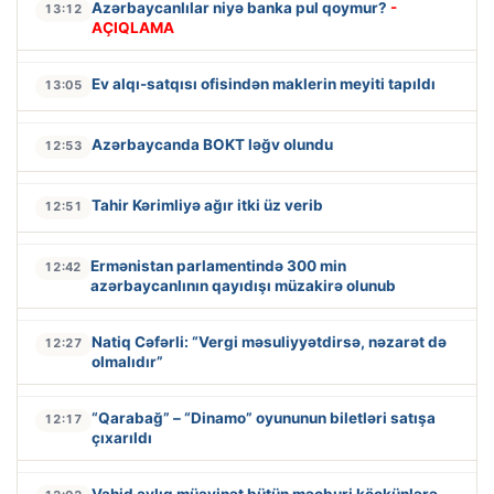
Azərbaycanlılar niyə banka pul qoymur?
-
13:12
AÇIQLAMA
Ev alqı-satqısı ofisindən maklerin meyiti tapıldı
13:05
Azərbaycanda BOKT ləğv olundu
12:53
Tahir Kərimliyə ağır itki üz verib
12:51
Ermənistan parlamentində 300 min
12:42
azərbaycanlının qayıdışı müzakirə olunub
Natiq Cəfərli: “Vergi məsuliyyətdirsə, nəzarət də
12:27
olmalıdır”
“Qarabağ” – “Dinamo” oyununun biletləri satışa
12:17
çıxarıldı