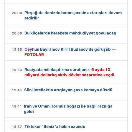
Pirşağıda dənizdə batan şəxsin axtarışları davam
20:08
etdirilir
Bu küçələrdə hərəkətə məhdudiyyət qoyulacaq
20:06
Ceyhun Bayramov Kirill Budanov ilə görüşüb
—
19:55
FOTOLAR
Rusiyada milliləşdirmə sürətlənir:
6 ayda 10
19:53
milyard dollarlıq aktiv dövlət nəzarətinə keçdi
Süni intellektlə arıqlayan şəxs komaya düşdü
19:49
İran və Oman Hörmüz boğazı ilə bağlı razılığa
19:44
gəldi
Tiktoker “Beniz”ə hökm oxundu
18:37