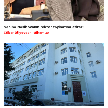
Nəcibə Nəsibovanın rektor təyinatına etiraz:
Etibar Əliyevdən ittihamlar