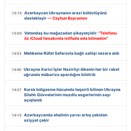
Azərbaycan Ukraynanın ərazi bütövlüyünü
15:15
dəstəkləyir
— Ceyhun Bayramov
Vətəndaş bu mağazadan şikayətçidir:
"Telefonu
15:05
öz iCloud hesabımla istifadə edə bilmədim"
Məhkəmə Rüfət Səfərovla bağlı xahişi nəzərə aldı
14:52
Ukrayna Xarici İşlər Nazirliyi ölkənin hər bir raket
14:40
uğrunda mübarizə apardığını bildirib
Kursk bölgəsinə hücumda təqsirli bilinən Ukrayna
14:37
Silahlı Qüvvələrinin muzdlu əsgərlərinin sayı
açıqlanıb
Azərbaycanda əhalinin yarısı artıq çəkidən
14:15
əziyyət çəkir