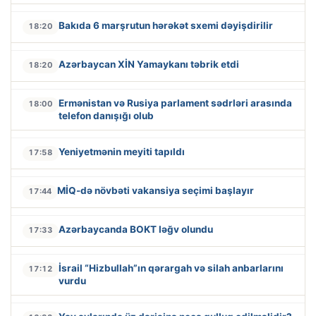
Bakıda 6 marşrutun hərəkət sxemi dəyişdirilir
18:20
Azərbaycan XİN Yamaykanı təbrik etdi
18:20
Ermənistan və Rusiya parlament sədrləri arasında
18:00
telefon danışığı olub
Yeniyetmənin meyiti tapıldı
17:58
MİQ-də növbəti vakansiya seçimi başlayır
17:44
Azərbaycanda BOKT ləğv olundu
17:33
İsrail “Hizbullah”ın qərargah və silah anbarlarını
17:12
vurdu