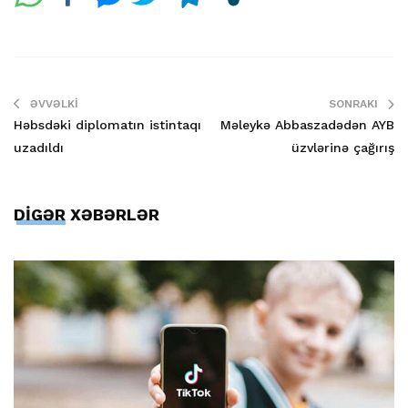
ƏVVƏLKI
SONRAKI
Həbsdəki diplomatın istintaqı
Məleykə Abbaszadədən AYB
uzadıldı
üzvlərinə çağırış
DİGƏR XƏBƏRLƏR