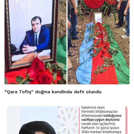
“Qara Tofiq” doğma kəndində dəfn olundu