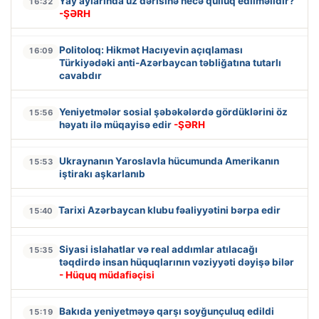
Yay aylarında üz dərisinə necə qulluq edilməlidir?
16:32
-ŞƏRH
Politoloq: Hikmət Hacıyevin açıqlaması
16:09
Türkiyədəki anti-Azərbaycan təbliğatına tutarlı
cavabdır
Yeniyetmələr sosial şəbəkələrdə gördüklərini öz
15:56
həyatı ilə müqayisə edir
-ŞƏRH
Ukraynanın Yaroslavla hücumunda Amerikanın
15:53
iştirakı aşkarlanıb
Tarixi Azərbaycan klubu fəaliyyətini bərpa edir
15:40
Siyasi islahatlar və real addımlar atılacağı
15:35
təqdirdə insan hüquqlarının vəziyyəti dəyişə bilər
- Hüquq müdafiəçisi
Bakıda yeniyetməyə qarşı soyğunçuluq edildi
15:19