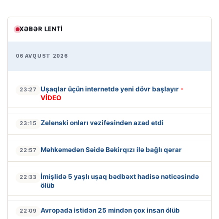
XƏBƏR LENTI
06 AVQUST 2026
Uşaqlar üçün internetdə yeni dövr başlayır
-
23:27
VİDEO
Zelenski onları vəzifəsindən azad etdi
23:15
Məhkəmədən Səidə Bəkirqızı ilə bağlı qərar
22:57
İmişlidə 5 yaşlı uşaq bədbəxt hadisə nəticəsində
22:33
ölüb
Avropada istidən 25 mindən çox insan ölüb
22:09