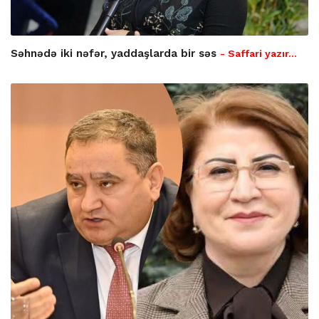
Səhnədə iki nəfər, yaddaşlarda bir səs
- Saffari yazır…