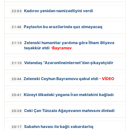
Kadırov yenidən namizədliyini verdi
22:03
Paytaxtın bu ərazilərində qaz olmayacaq
21:46
Zelenski humanitar yardıma görə İlham Əliyevə
21:19
təşəkkür etdi
-Bayramov
Vətəndaş “Azəronlineinternet”dən şikayətçidir
21:10
Zelenski Ceyhun Bayramovu qəbul etdi
- VİDEO
20:44
Küveyt ölkədəki yeganə İran məktəbini bağladı
20:41
Ceki Çan Tünzalə Ağayevanın mahnısını dinlədi
20:26
Sabahın havası ilə bağlı xəbərdarlıq
20:17