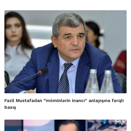
Fazil Mustafadan “möminlərin inancı” anlayışına fərqli
baxış