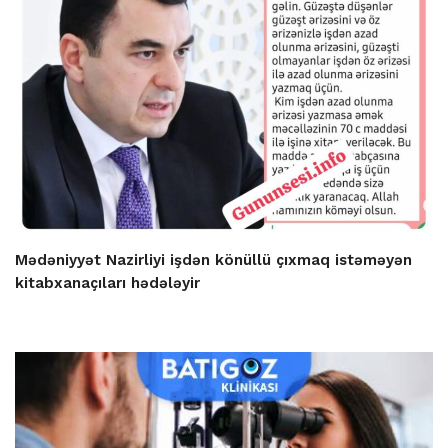
Mədəniyyət Nazirliyi işdən könüllü çıxmaq istəməyən
kitabxanaçıları hədələyir