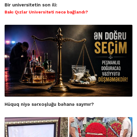
Bir universitetin son ili:
Bakı Qızlar Universiteti necə bağlandı?
Hüquq niyə sərxoşluğu bəhanə saymır?