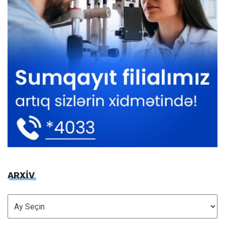
ARXİV
ARXİV