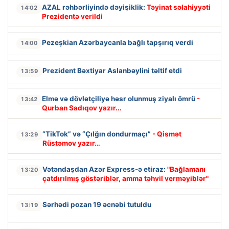
AZAL rəhbərliyində dəyişiklik:
Təyinat səlahiyyəti
14:02
Prezidentə verildi
Pezeşkian Azərbaycanla bağlı tapşırıq verdi
14:00
Prezident Bəxtiyar Aslanbəylini təltif etdi
13:59
Elmə və dövlətçiliyə həsr olunmuş ziyalı ömrü
-
13:42
Qurban Sadıqov yazır...
“TikTok” və “Çılğın dondurmaçı”
- Qismət
13:29
Rüstəmov yazır…
Vətəndaşdan Azər Express-ə etiraz:
"Bağlamanı
13:20
çatdırılmış göstəriblər, amma təhvil verməyiblər"
Sərhədi pozan 19 əcnəbi tutuldu
13:19