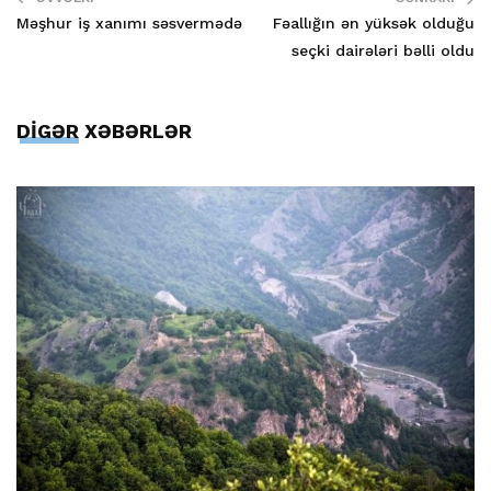
Məşhur iş xanımı səsvermədə
Fəallığın ən yüksək olduğu
seçki dairələri bəlli oldu
DİGƏR XƏBƏRLƏR