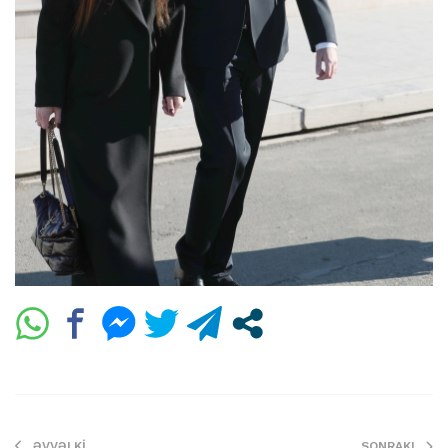
ƏVVƏLKI
SONRAKI