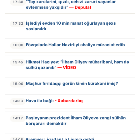
“Toy xərclərini, qızılı, cehizi zəruri sayanlar
17:38
evlənməsə yaxşıdır”
— Deputat
İşlədiyi evdən 10 min manat oğurlayan şəxs
17:32
saxlanıldı
Fövqəladə Hallar Nazirliyi əhaliyə müraciət edib
16:00
Hikmət Hacıyev: “İlham Əliyev müharibəni, həm də
15:45
sülhü qazanıb”
— VİDEO
Məşhur fırıldaqçı görün kimin kürəkəni imiş?
15:00
Hava ilə bağlı
- Xəbərdarlıq
14:33
Paşinyanın prezident İlham Əliyevə zəngi sülhün
14:17
bərqərarı deməkdir
Premyer Liqadan La Liqaya getdi
14:05