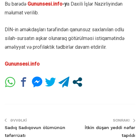
Bu barədə
Gununsesi.info
-y
a Daxili İşlər Nazirliyindən
məlumat verilib.
DİN-in əməkdaşları tərəfindən qanunsuz saxlanılan odlu
silah-sursatın aşkar olunaraq götürülməsi istiqamətində
əməliyyat və profilaktik tədbirlər davam etdirilir.
Gununsesi.info
ƏVVƏLKI
SONRAKI
Sadıq Sadıqovun ölümünün
İtkin düşən yeddi nəfər
təfərrüatı
tapıldı