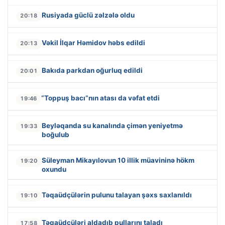
Rusiyada güclü zəlzələ oldu
20:18
Vəkil İlqar Həmidov həbs edildi
20:13
Bakıda parkdan oğurluq edildi
20:01
“Toppuş bacı”nın atası da vəfat etdi
19:46
Beyləqanda su kanalında çimən yeniyetmə
19:33
boğulub
Süleyman Mikayılovun 10 illik müavininə hökm
19:20
oxundu
Təqaüdçülərin pulunu talayan şəxs saxlanıldı
19:10
Təqaüdçüləri aldadıb pullarını taladı
17:58