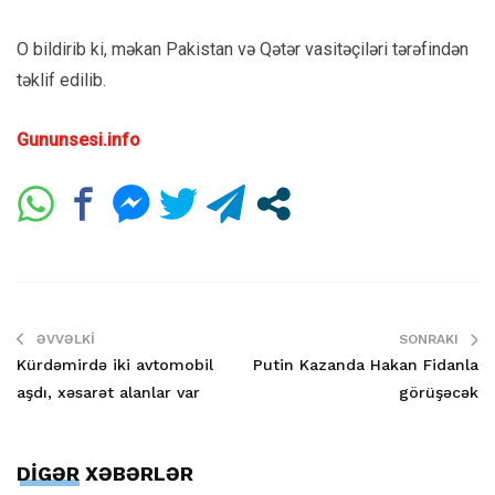
O bildirib ki, məkan Pakistan və Qətər vasitəçiləri tərəfindən
təklif edilib.
Gununsesi.info
ƏVVƏLKI
SONRAKI
Kürdəmirdə iki avtomobil
Putin Kazanda Hakan Fidanla
aşdı, xəsarət alanlar var
görüşəcək
DİGƏR XƏBƏRLƏR