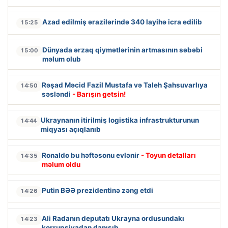
Azad edilmiş ərazilərində 340 layihə icra edilib
15:25
Dünyada ərzaq qiymətlərinin artmasının səbəbi
15:00
məlum olub
Rəşad Məcid Fazil Mustafa və Taleh Şahsuvarlıya
14:50
səsləndi
- Barışın getsin!
Ukraynanın itirilmiş logistika infrastrukturunun
14:44
miqyası açıqlanıb
Ronaldo bu həftəsonu evlənir
- Toyun detalları
14:35
məlum oldu
Putin BƏƏ prezidentinə zəng etdi
14:26
Ali Radanın deputatı Ukrayna ordusundakı
14:23
korrupsiyadan danışıb