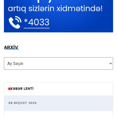
ARXİV
ARXİV
XƏBƏR LENTI
08 AVQUST 2026