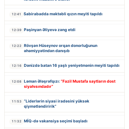
Sabirabadda məktəbli qızın meyiti tapıldı
12:41
Paşinyan Əliyevə zəng etdi
12:39
Rövşən Hüseynov orqan donorluğunun
12:22
əhəmiyyətindən danışıb
Dənizdə batan 16 yaşlı yeniyetmənin meyiti tapıldı
12:16
Ləman Ələşrəfqızı:
“Fazil Mustafa saytların dost
12:08
siyahısındadır”
“Liderlərin siyasi iradəsini yüksək
11:53
qiymətləndiririk”
MİQ-də vakansiya seçimi başladı
11:32