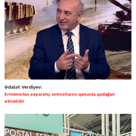
Ədalət Verdiyev:
Ermənistan separatçı simvollarını qanunla qadağan
etməlidir