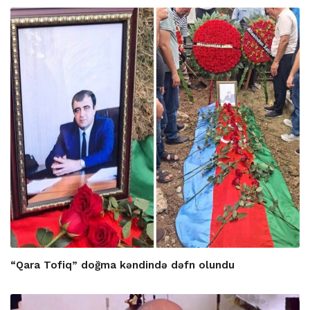
“Qara Tofiq” doğma kəndində dəfn olundu