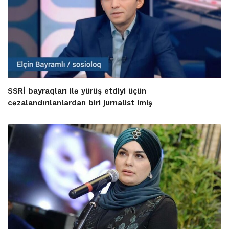
SSRİ bayraqları ilə yürüş etdiyi üçün
cəzalandırılanlardan biri jurnalist imiş