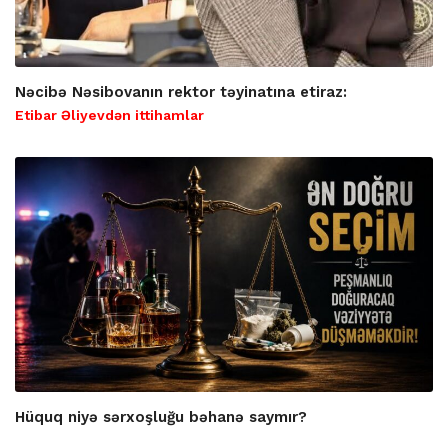
Nəcibə Nəsibovanın rektor təyinatına etiraz:
Etibar Əliyevdən ittihamlar
Hüquq niyə sərxoşluğu bəhanə saymır?