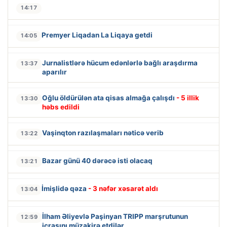
14:17
Premyer Liqadan La Liqaya getdi
14:05
Jurnalistlərə hücum edənlərlə bağlı araşdırma
13:37
aparılır
Oğlu öldürülən ata qisas almağa çalışdı
- 5 illik
13:30
həbs edildi
Vaşinqton razılaşmaları nəticə verib
13:22
Bazar günü 40 dərəcə isti olacaq
13:21
İmişlidə qəza
- 3 nəfər xəsarət aldı
13:04
İlham Əliyevlə Paşinyan TRIPP marşrutunun
12:59
icrasını müzakirə etdilər