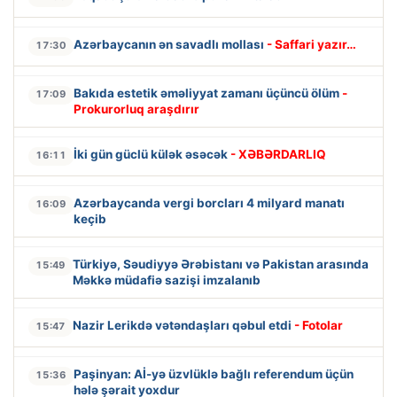
Azərbaycanın ən savadlı mollası
- Saffari yazır…
17:30
Bakıda estetik əməliyyat zamanı üçüncü ölüm
-
17:09
Prokurorluq araşdırır
İki gün güclü külək əsəcək
- XƏBƏRDARLIQ
16:11
Azərbaycanda vergi borcları 4 milyard manatı
16:09
keçib
Türkiyə, Səudiyyə Ərəbistanı və Pakistan arasında
15:49
Məkkə müdafiə sazişi imzalanıb
Nazir Lerikdə vətəndaşları qəbul etdi
- Fotolar
15:47
Paşinyan: Aİ-yə üzvlüklə bağlı referendum üçün
15:36
hələ şərait yoxdur