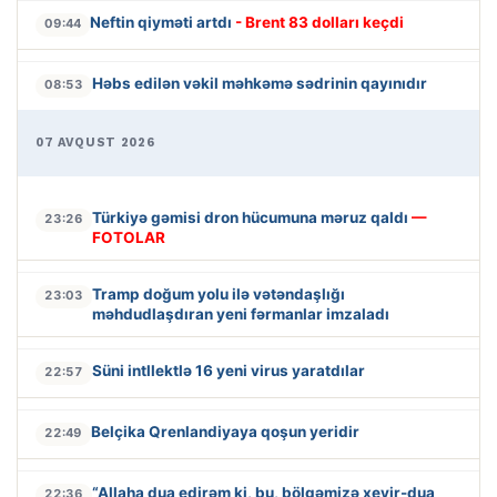
Neftin qiyməti artdı
- Brent 83 dolları keçdi
09:44
Həbs edilən vəkil məhkəmə sədrinin qayınıdır
08:53
07 AVQUST 2026
Türkiyə gəmisi dron hücumuna məruz qaldı
—
23:26
FOTOLAR
Tramp doğum yolu ilə vətəndaşlığı
23:03
məhdudlaşdıran yeni fərmanlar imzaladı
Süni intllektlə 16 yeni virus yaratdılar
22:57
Belçika Qrenlandiyaya qoşun yeridir
22:49
“Allaha dua edirəm ki, bu, bölgəmizə xeyir-dua
22:36