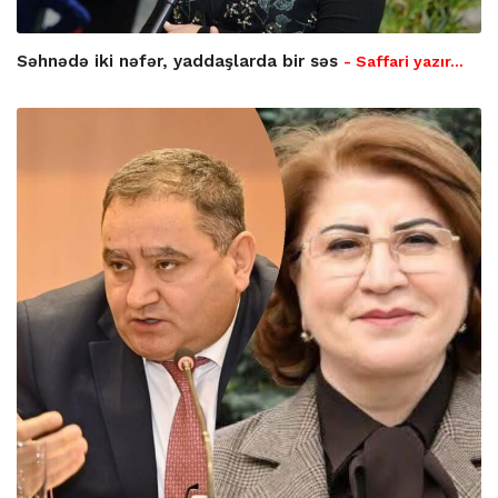
Səhnədə iki nəfər, yaddaşlarda bir səs
- Saffari yazır…