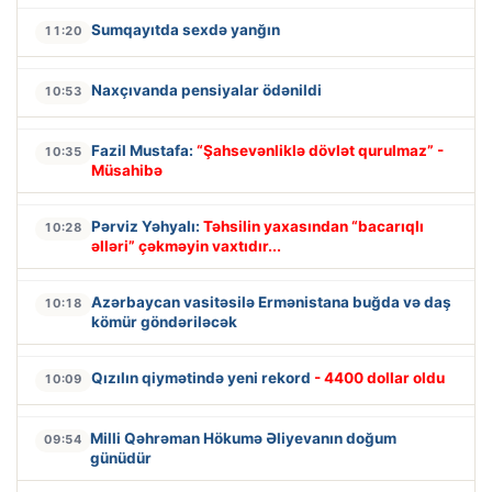
Sumqayıtda sexdə yanğın
11:20
Naxçıvanda pensiyalar ödənildi
10:53
Fazil Mustafa:
“Şahsevənliklə dövlət qurulmaz” -
10:35
Müsahibə
Pərviz Yəhyalı:
Təhsilin yaxasından “bacarıqlı
10:28
əlləri” çəkməyin vaxtıdır...
Azərbaycan vasitəsilə Ermənistana buğda və daş
10:18
kömür göndəriləcək
Qızılın qiymətində yeni rekord
- 4400 dollar oldu
10:09
Milli Qəhrəman Hökumə Əliyevanın doğum
09:54
günüdür