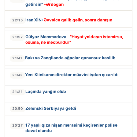
gətirsin”
-Ərdoğan
İran XİN:
Əvvəlcə qalib gəlin, sonra danışın
22:15
Gülyaz Məmmədova
- "Həyat yoldaşın istəmirsə,
21:57
oxuma, nə məcburdur"
Bakı və Zəngilanda ağaclar qanunsuz kəsilib
21:47
Yeni Klinikanın direktor müavini işdən çıxarıldı
21:42
Laçında yanğın olub
21:21
Zelenski Serbiyaya getdi
20:50
17 yaşlı qıza nişan mərasimi keçirənlər polisə
20:27
dəvət olundu