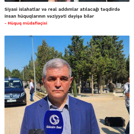
Siyasi islahatlar və real addımlar atılacağı təqdirdə
insan hüquqlarının vəziyyəti dəyişə bilər
- Hüquq müdafiəçisi