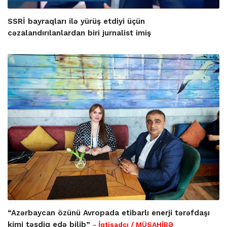
SSRİ bayraqları ilə yürüş etdiyi üçün
cəzalandırılanlardan biri jurnalist imiş
“Azərbaycan özünü Avropada etibarlı enerji tərəfdaşı
kimi təsdiq edə bilib”
- İqtisadçı / MÜSAHİBƏ