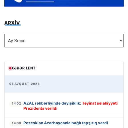
ARXİV
ARXİV
XƏBƏR LENTI
06 AVQUST 2026
AZAL rəhbərliyində dəyişiklik:
Təyinat səlahiyyəti
14:02
Prezidentə verildi
Pezeşkian Azərbaycanla bağlı tapşırıq verdi
14:00