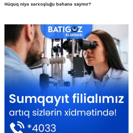
Hüquq niyə sərxoşluğu bəhanə saymır?