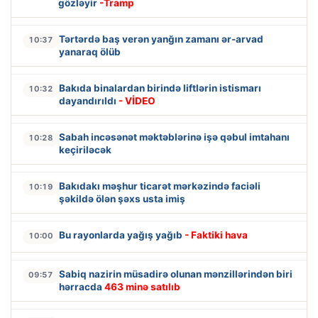
gözləyir
-Tramp
Tərtərdə baş verən yanğın zamanı ər-arvad
10:37
yanaraq ölüb
Bakıda binalardan birində liftlərin istismarı
10:32
dayandırıldı
- VİDEO
Sabah incəsənət məktəblərinə işə qəbul imtahanı
10:28
keçiriləcək
Bakıdakı məşhur ticarət mərkəzində faciəli
10:19
şəkildə ölən şəxs usta imiş
Bu rayonlarda yağış yağıb
- Faktiki hava
10:00
Sabiq nazirin müsadirə olunan mənzillərindən biri
09:57
hərracda
463 minə satılıb