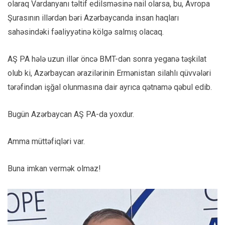
olaraq Vardanyanı təltif edilsməsinə nail olarsa, bu, Avropa
Şurasının illərdən bəri Azərbaycanda insan haqları
sahəsindəki fəaliyyətinə kölgə salmış olacaq.
AŞ PA hələ uzun illər öncə BMT-dən sonra yeganə təşkilat
olub ki, Azərbaycan ərazilərinin Ermənistan silahlı qüvvələri
tərəfindən işğal olunmasına dair ayrıca qətnamə qəbul edib.
Bugün Azərbaycan AŞ PA-da yoxdur.
Amma müttəfiqləri var.
Buna imkan vermək olmaz!