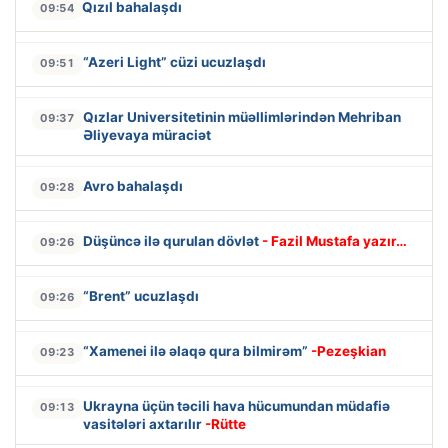
Qızıl bahalaşdı
09:54
“Azeri Light” cüzi ucuzlaşdı
09:51
Qızlar Universitetinin müəllimlərindən Mehriban
09:37
Əliyevaya müraciət
Avro bahalaşdı
09:28
Düşüncə ilə qurulan dövlət
- Fazil Mustafa yazır…
09:26
“Brent” ucuzlaşdı
09:26
“Xamenei ilə əlaqə qura bilmirəm”
-Pezeşkian
09:23
Ukrayna üçün təcili hava hücumundan müdafiə
09:13
vasitələri axtarılır
-Rütte