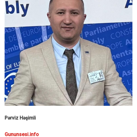
Pərviz Həşimli
Gununsesi.info