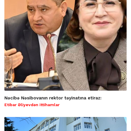
Nəcibə Nəsibovanın rektor təyinatına etiraz:
Etibar Əliyevdən ittihamlar