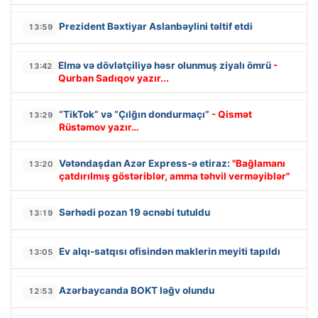
Prezident Bəxtiyar Aslanbəylini təltif etdi
13:59
Elmə və dövlətçiliyə həsr olunmuş ziyalı ömrü
-
13:42
Qurban Sadıqov yazır...
“TikTok” və “Çılğın dondurmaçı”
- Qismət
13:29
Rüstəmov yazır…
Vətəndaşdan Azər Express-ə etiraz:
"Bağlamanı
13:20
çatdırılmış göstəriblər, amma təhvil verməyiblər"
Sərhədi pozan 19 əcnəbi tutuldu
13:19
Ev alqı-satqısı ofisindən maklerin meyiti tapıldı
13:05
Azərbaycanda BOKT ləğv olundu
12:53