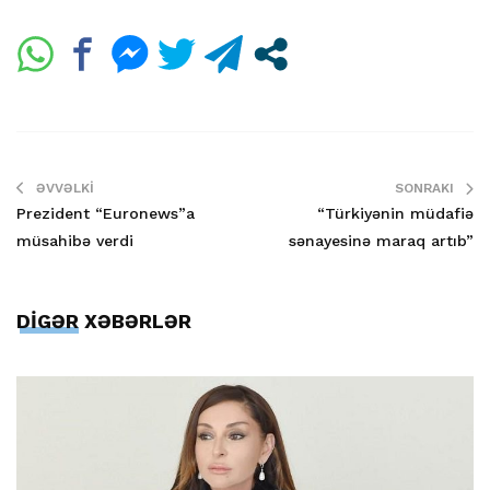
ƏVVƏLKI
SONRAKI
Prezident “Euronews”a
“Türkiyənin müdafiə
müsahibə verdi
sənayesinə maraq artıb”
DİGƏR XƏBƏRLƏR