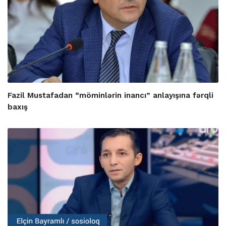
Fazil Mustafadan “möminlərin inancı” anlayışına fərqli
baxış