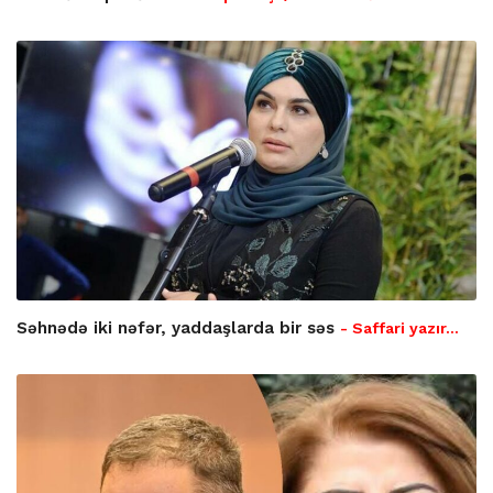
Səhnədə iki nəfər, yaddaşlarda bir səs
- Saffari yazır…