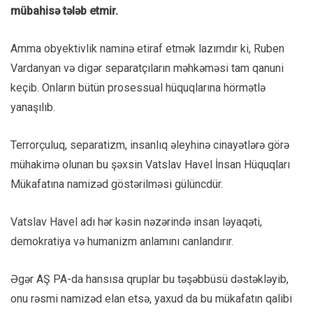
mübahisə tələb etmir.
Amma obyektivlik naminə etiraf etmək lazımdır ki, Ruben
Vardanyan və digər separatçıların məhkəməsi tam qanuni
keçib. Onların bütün prosessual hüquqlarına hörmətlə
yanaşılıb.
Terrorçuluq, separatizm, insanlıq əleyhinə cinayətlərə görə
mühakimə olunan bu şəxsin Vatslav Havel İnsan Hüquqları
Mükafatına namizəd göstərilməsi gülüncdür.
Vatslav Havel adı hər kəsin nəzərində insan ləyaqəti,
demokratiya və humanizm anlamını canlandırır.
Əgər AŞ PA-da hansısa qruplar bu təşəbbüsü dəstəkləyib,
onu rəsmi namizəd elan etsə, yaxud da bu mükafatın qalibi