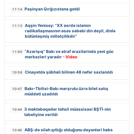
Paşinyan Qırğızıstana getdi
11:14
Aqşin Yenisey: “XX əsrdə islamın
11:13
radikallaşmasının əsas səbəbi din deyil, dinlə
bütünləşmiş millətçilikdir”
“Azərişıq” Bakı və ətraf ərazilərində yeni güc
11:00
mərkəzləri yaradır
- Video
Cinayətdə şübhəli bilinən 48 nəfər saxlanıldı
10:58
Bakı–Tbilisi–Bakı marşrutu üzrə bilet satış
10:47
müddəti uzadıldı
3 məktəbəqədər təhsil müəssisəsi BŞTİ-nin
10:44
tabeliyinə verildi
ABŞ-də silah qıtlığı olduğunu deyənləri həbs
10:40