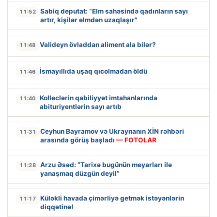
Sabiq deputat: “Elm sahəsində qadınların sayı
11:52
artır, kişilər elmdən uzaqlaşır”
Valideyn övladdan aliment ala bilər?
11:48
İsmayıllıda uşaq qıcolmadan öldü
11:46
Kolleclərin qabiliyyət imtahanlarında
11:40
abituriyentlərin sayı artıb
Ceyhun Bayramov və Ukraynanın XİN rəhbəri
11:31
arasında görüş başladı
— FOTOLAR
Arzu Əsəd: “Tarixə bugünün meyarları ilə
11:28
yanaşmaq düzgün deyil”
Küləkli havada çimərliyə getmək istəyənlərin
11:17
diqqətinə!