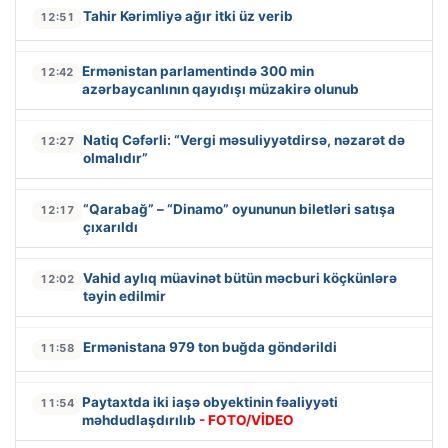
Tahir Kərimliyə ağır itki üz verib
12:51
Ermənistan parlamentində 300 min
12:42
azərbaycanlının qayıdışı müzakirə olunub
Natiq Cəfərli: “Vergi məsuliyyətdirsə, nəzarət də
12:27
olmalıdır”
“Qarabağ” – “Dinamo” oyununun biletləri satışa
12:17
çıxarıldı
Vahid aylıq müavinət bütün məcburi köçkünlərə
12:02
təyin edilmir
Ermənistana 979 ton buğda göndərildi
11:58
Paytaxtda iki iaşə obyektinin fəaliyyəti
11:54
məhdudlaşdırılıb
- FOTO/VİDEO