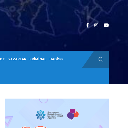
YƏT
YAZARLAR
KRİMİNAL
HADİSƏ