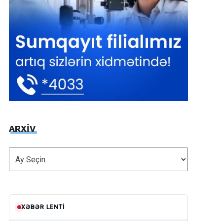
ARXİV
ARXİV
XƏBƏR LENTI