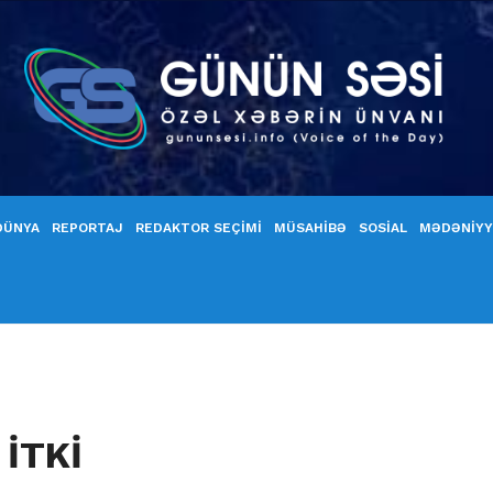
DÜNYA
REPORTAJ
REDAKTOR SEÇİMİ
MÜSAHİBƏ
SOSİAL
MƏDƏNİY
 İTKİ