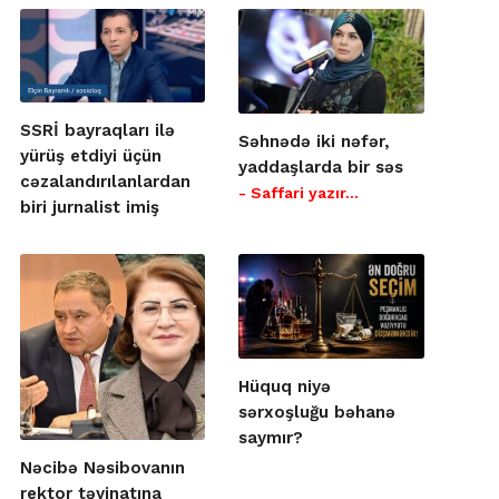
SSRİ bayraqları ilə
Səhnədə iki nəfər,
yürüş etdiyi üçün
yaddaşlarda bir səs
cəzalandırılanlardan
- Saffari yazır…
biri jurnalist imiş
Hüquq niyə
sərxoşluğu bəhanə
saymır?
Nəcibə Nəsibovanın
rektor təyinatına