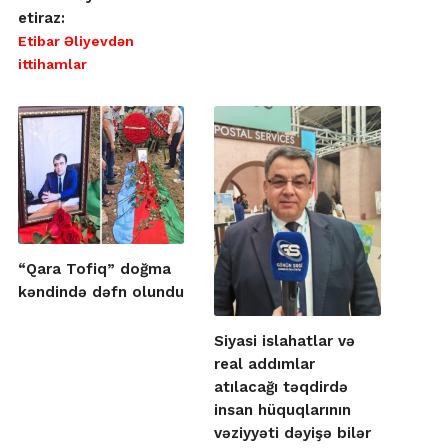
etiraz:
Etibar Əliyevdən
ittihamlar
“Qara Tofiq” doğma
kəndində dəfn olundu
Siyasi islahatlar və
real addımlar
atılacağı təqdirdə
insan hüquqlarının
vəziyyəti dəyişə bilər