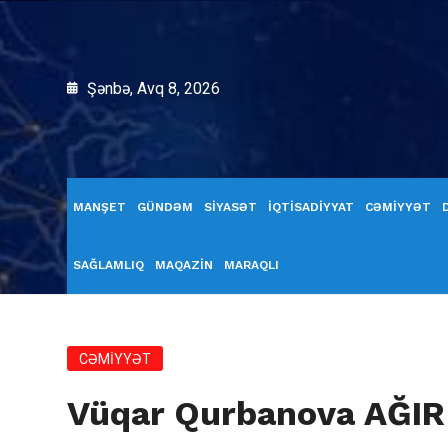
Şənbə, Avq 8, 2026
MANŞET
GÜNDƏM
SİYASƏT
İQTİSADİYYAT
CƏMİYYƏT
SAĞLAMLIQ
MAQAZİN
MARAQLI
CƏMİYYƏT
Vüqar Qurbanova AĞIR