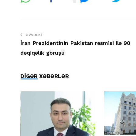
ƏVVƏLKI
İran Prezidentinin Pakistan rəsmisi ilə 90
dəqiqəlik görüşü
DİGƏR XƏBƏRLƏR