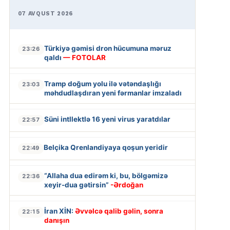
07 AVQUST 2026
Türkiyə gəmisi dron hücumuna məruz
23:26
qaldı
— FOTOLAR
Tramp doğum yolu ilə vətəndaşlığı
23:03
məhdudlaşdıran yeni fərmanlar imzaladı
Süni intllektlə 16 yeni virus yaratdılar
22:57
Belçika Qrenlandiyaya qoşun yeridir
22:49
“Allaha dua edirəm ki, bu, bölgəmizə
22:36
xeyir-dua gətirsin”
-Ərdoğan
İran XİN:
Əvvəlcə qalib gəlin, sonra
22:15
danışın