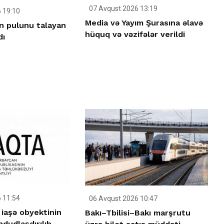
07 Avqust 2026 13:19
 19:10
Media və Yayım Şurasına əlavə
n pulunu talayan
hüquq və vəzifələr verildi
dı
 11:54
06 Avqust 2026 10:47
 iaşə obyektinin
Bakı–Tbilisi–Bakı marşrutu
hdudlaşdırılıb