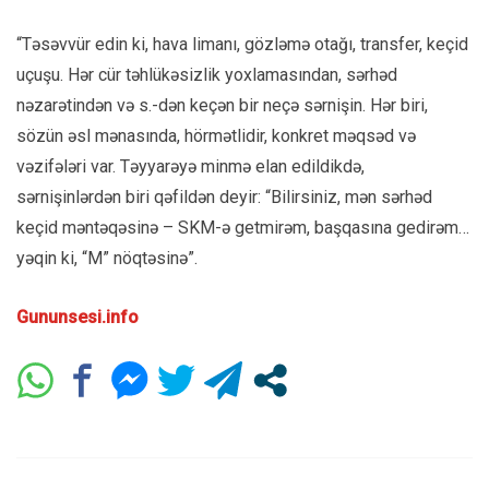
“Təsəvvür edin ki, hava limanı, gözləmə otağı, transfer, keçid
uçuşu. Hər cür təhlükəsizlik yoxlamasından, sərhəd
nəzarətindən və s.-dən keçən bir neçə sərnişin. Hər biri,
sözün əsl mənasında, hörmətlidir, konkret məqsəd və
vəzifələri var. Təyyarəyə minmə elan edildikdə,
sərnişinlərdən biri qəfildən deyir: “Bilirsiniz, mən sərhəd
keçid məntəqəsinə – SKM-ə getmirəm, başqasına gedirəm…
yəqin ki, “M” nöqtəsinə”.
Gununsesi.info