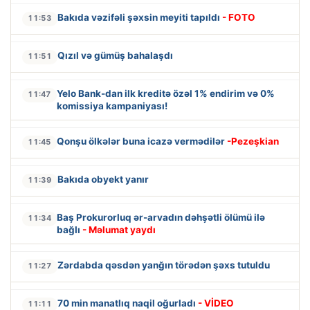
Bakıda vəzifəli şəxsin meyiti tapıldı
- FOTO
11:53
Qızıl və gümüş bahalaşdı
11:51
Yelo Bank-dan ilk kreditə özəl 1% endirim və 0%
11:47
komissiya kampaniyası!
Qonşu ölkələr buna icazə vermədilər
-Pezeşkian
11:45
Bakıda obyekt yanır
11:39
Baş Prokurorluq ər-arvadın dəhşətli ölümü ilə
11:34
bağlı
- Məlumat yaydı
Zərdabda qəsdən yanğın törədən şəxs tutuldu
11:27
70 min manatlıq naqil oğurladı
- VİDEO
11:11