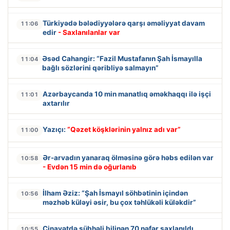
Türkiyədə bələdiyyələrə qarşı əməliyyat davam
11:06
edir
- Saxlanılanlar var
Əsəd Cahangir: “Fazil Mustafanın Şah İsmayılla
11:04
bağlı sözlərini qəribliyə salmayın”
Azərbaycanda 10 min manatlıq əməkhaqqı ilə işçi
11:01
axtarılır
Yazıçı:
“Qəzet köşklərinin yalnız adı var”
11:00
Ər-arvadın yanaraq ölməsinə görə həbs edilən var
10:58
- Evdən 15 min də oğurlanıb
İlham Əziz: “Şah İsmayıl söhbətinin içindən
10:56
məzhəb küləyi əsir, bu çox təhlükəli küləkdir”
Cinayətdə şübhəli bilinən 70 nəfər saxlanıldı
10:55