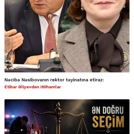
Nəcibə Nəsibovanın rektor təyinatına etiraz:
Etibar Əliyevdən ittihamlar