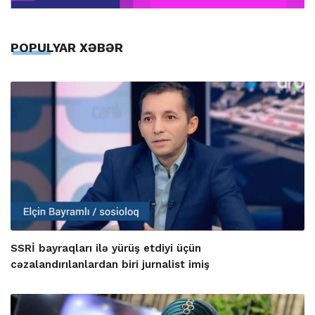
POPULYAR XƏBƏR
SSRİ bayraqları ilə yürüş etdiyi üçün
cəzalandırılanlardan biri jurnalist imiş