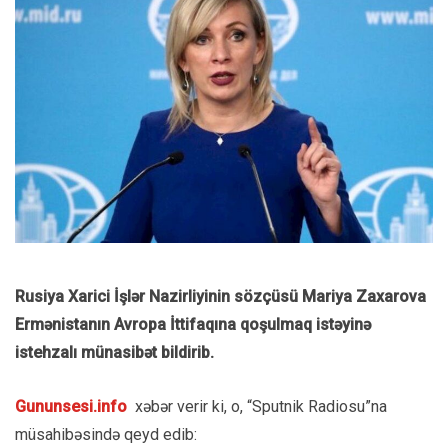
Rusiya Xarici İşlər Nazirliyinin sözçüsü Mariya Zaxarova
Ermənistanın Avropa İttifaqına qoşulmaq istəyinə
istehzalı münasibət bildirib.
Gununsesi.info
xəbər verir ki, o, “Sputnik Radiosu”na
müsahibəsində qeyd edib: