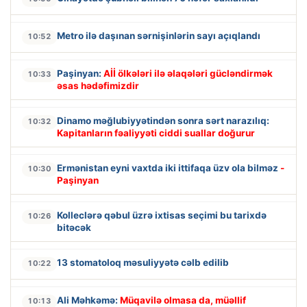
Metro ilə daşınan sərnişinlərin sayı açıqlandı
10:52
Paşinyan:
Aİİ ölkələri ilə əlaqələri gücləndirmək
10:33
əsas hədəfimizdir
Dinamo məğlubiyyətindən sonra sərt narazılıq:
10:32
Kapitanların fəaliyyəti ciddi suallar doğurur
Ermənistan eyni vaxtda iki ittifaqa üzv ola bilməz
-
10:30
Paşinyan
Kolleclərə qəbul üzrə ixtisas seçimi bu tarixdə
10:26
bitəcək
13 stomatoloq məsuliyyətə cəlb edilib
10:22
Ali Məhkəmə:
Müqavilə olmasa da, müəllif
10:13