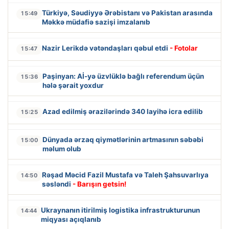
Türkiyə, Səudiyyə Ərəbistanı və Pakistan arasında
15:49
Məkkə müdafiə sazişi imzalanıb
Nazir Lerikdə vətəndaşları qəbul etdi
- Fotolar
15:47
Paşinyan: Aİ-yə üzvlüklə bağlı referendum üçün
15:36
hələ şərait yoxdur
Azad edilmiş ərazilərində 340 layihə icra edilib
15:25
Dünyada ərzaq qiymətlərinin artmasının səbəbi
15:00
məlum olub
Rəşad Məcid Fazil Mustafa və Taleh Şahsuvarlıya
14:50
səsləndi
- Barışın getsin!
Ukraynanın itirilmiş logistika infrastrukturunun
14:44
miqyası açıqlanıb