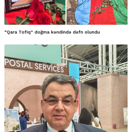
“Qara Tofiq” doğma kəndində dəfn olundu