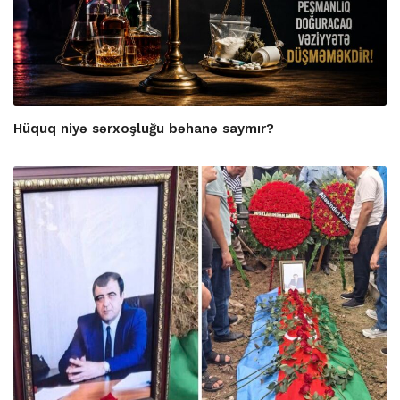
Hüquq niyə sərxoşluğu bəhanə saymır?