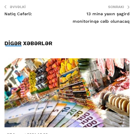
ƏVVƏLKI
SONRAKI
Natiq Cəfərli:
13 minə yaxın şagird
monitorinqə cəlb olunacaq
DİGƏR XƏBƏRLƏR