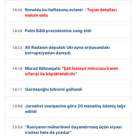
Ronaldo bu həftəsonu evlənir
- Toyun detalları
14:35
məlum oldu
Putin BƏƏ prezidentinə zəng etdi
14:26
Ali Radanın deputatı Ukrayna ordusundakı
14:23
korrupsiyadan danışıb
Murad Köhnəqala:
"Şah İsmayıl mövzusu İranın
14:18
sifarişi ilə köpükləndirilir"
Qardaşoğlu bibisini gülləndi
14:11
Jurnalist vəsiqəsinə görə 20 manatlıq ödəniş ləğv
13:56
edildi
“Rusiyanın müharibəni dayandırmaq üçün siyasi
13:54
iradəsi hələ də yoxdur”