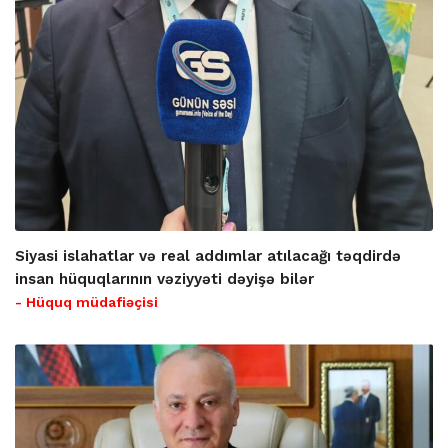
Siyasi islahatlar və real addımlar atılacağı təqdirdə
insan hüquqlarının vəziyyəti dəyişə bilər
- Hüquq müdafiəçisi