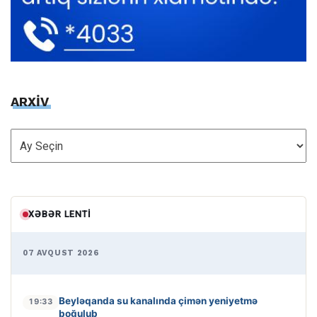
ARXİV
ARXİV
XƏBƏR LENTI
07 AVQUST 2026
Beyləqanda su kanalında çimən yeniyetmə
19:33
boğulub