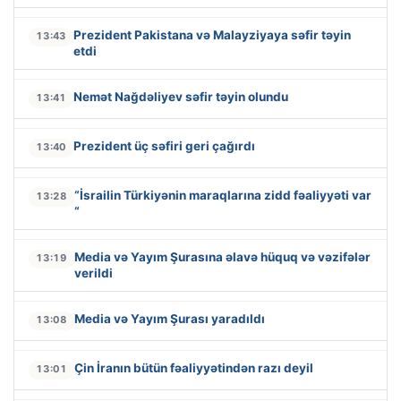
Prezident Pakistana və Malayziyaya səfir təyin
13:43
etdi
Nemət Nağdəliyev səfir təyin olundu
13:41
Prezident üç səfiri geri çağırdı
13:40
“İsrailin Türkiyənin maraqlarına zidd fəaliyyəti var
13:28
“
Media və Yayım Şurasına əlavə hüquq və vəzifələr
13:19
verildi
Media və Yayım Şurası yaradıldı
13:08
Çin İranın bütün fəaliyyətindən razı deyil
13:01