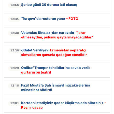
Şənbə günü 39 dərəcə isti olacaq
12:56
“Torqovı”da restoran yanır
- FOTO
12:44
Vətəndaş Bina.az-dan narazıdır:
"İsrar
12:38
etməsəydim, pulumu qaytarmayacaqdılar"
Ədalət Verdiyev:
Ermənistan separatçı
12:30
simvollarını qanunla qadağan etməlidir
Qalibaf Trampın təhdidlərinə cavab verib:
12:29
qurtarın bu teatrı!
Fazil Mustafa Şah İsmayıl müzakirələrinə
12:18
münasibət bildirdi
Kartdan istədiyiniz qədər köçürmə edə bilərsiniz
-
12:01
Rəsmi cavab