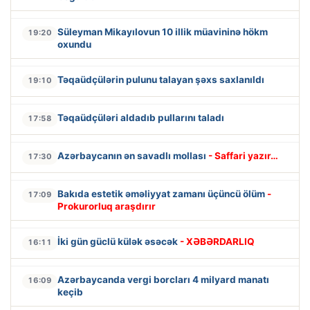
Süleyman Mikayılovun 10 illik müavininə hökm
19:20
oxundu
Təqaüdçülərin pulunu talayan şəxs saxlanıldı
19:10
Təqaüdçüləri aldadıb pullarını taladı
17:58
Azərbaycanın ən savadlı mollası
- Saffari yazır…
17:30
Bakıda estetik əməliyyat zamanı üçüncü ölüm
-
17:09
Prokurorluq araşdırır
İki gün güclü külək əsəcək
- XƏBƏRDARLIQ
16:11
Azərbaycanda vergi borcları 4 milyard manatı
16:09
keçib