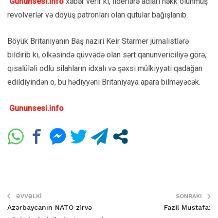
Gununsesi.info
xəbər verir ki, liderlərə adları həkk olunmuş
revolverlər və döyüş patronları olan qutular bağışlanıb.
Böyük Britaniyanın Baş naziri Keir Starmer jurnalistlərə
bildirib ki, ölkəsində qüvvədə olan sərt qanunvericiliyə görə,
qısalüləli odlu silahların idxalı və şəxsi mülkiyyəti qadağan
edildiyindən o, bu hədiyyəni Britaniyaya apara bilməyəcək.
Gununsesi.info
ƏVVƏLKI
SONRAKI
Azərbaycanın NATO zirvə
Fazil Mustafa: