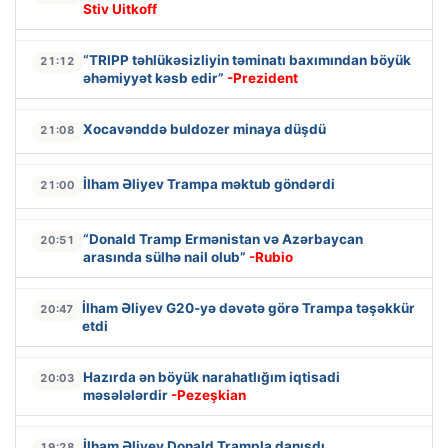
Stiv Uitkoff
“TRIPP təhlükəsizliyin təminatı baxımından böyük
21:12
əhəmiyyət kəsb edir”
-Prezident
Xocavənddə buldozer minaya düşdü
21:08
İlham Əliyev Trampa məktub göndərdi
21:00
“Donald Tramp Ermənistan və Azərbaycan
20:51
arasında sülhə nail olub”
-Rubio
İlham Əliyev G20-yə dəvətə görə Trampa təşəkkür
20:47
etdi
Hazırda ən böyük narahatlığım iqtisadi
20:03
məsələlərdir
-Pezeşkian
İlham Əliyev Donald Trampla danışdı
19:28