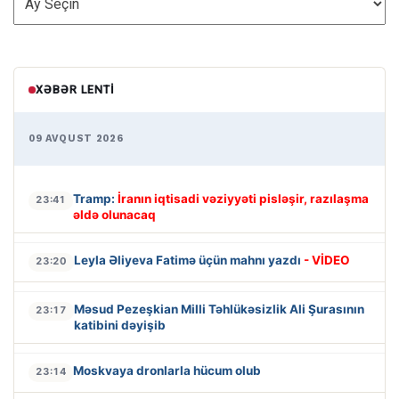
XƏBƏR LENTI
09 AVQUST 2026
Tramp:
İranın iqtisadi vəziyyəti pisləşir, razılaşma
23:41
əldə olunacaq
Leyla Əliyeva Fatimə üçün mahnı yazdı
- VİDEO
23:20
Məsud Pezeşkian Milli Təhlükəsizlik Ali Şurasının
23:17
katibini dəyişib
Moskvaya dronlarla hücum olub
23:14