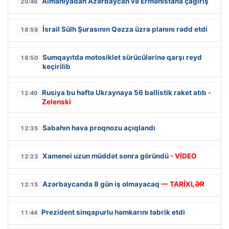
Almaniyadan Azərbaycan və Ermənistana çağırış
20:46
İsrail Sülh Şurasının Qəzza üzrə planını rədd etdi
18:58
Sumqayıtda motosiklet sürücülərinə qarşı reyd
18:50
keçirilib
Rusiya bu həftə Ukraynaya 56 ballistik raket atıb
-
12:40
Zelenski
Sabahın hava proqnozu açıqlandı
12:35
Xamenei uzun müddət sonra göründü
- VİDEO
12:23
Azərbaycanda 8 gün iş olmayacaq
— TARİXLƏR
12:15
Prezident sinqapurlu həmkarını təbrik etdi
11:44