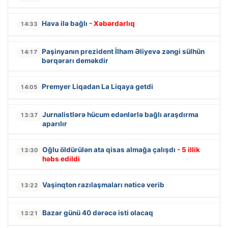
Hava ilə bağlı
- Xəbərdarlıq
14:33
Paşinyanın prezident İlham Əliyevə zəngi sülhün
14:17
bərqərarı deməkdir
Premyer Liqadan La Liqaya getdi
14:05
Jurnalistlərə hücum edənlərlə bağlı araşdırma
13:37
aparılır
Oğlu öldürülən ata qisas almağa çalışdı
- 5 illik
13:30
həbs edildi
Vaşinqton razılaşmaları nəticə verib
13:22
Bazar günü 40 dərəcə isti olacaq
13:21