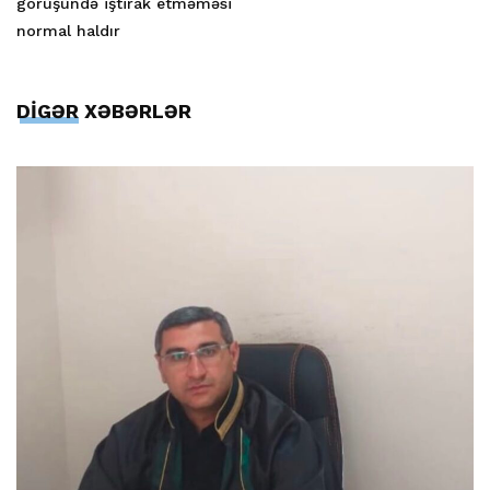
görüşündə iştirak etməməsi
normal haldır
DİGƏR XƏBƏRLƏR