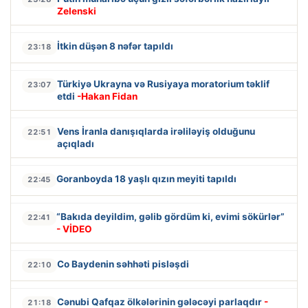
Zelenski
İtkin düşən 8 nəfər tapıldı
23:18
Türkiyə Ukrayna və Rusiyaya moratorium təklif
23:07
etdi
-Hakan Fidan
Vens İranla danışıqlarda irəliləyiş olduğunu
22:51
açıqladı
Goranboyda 18 yaşlı qızın meyiti tapıldı
22:45
“Bakıda deyildim, gəlib gördüm ki, evimi sökürlər”
22:41
- VİDEO
Co Baydenin səhhəti pisləşdi
22:10
Cənubi Qafqaz ölkələrinin gələcəyi parlaqdır
-
21:18