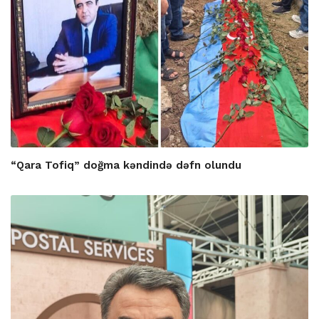
“Qara Tofiq” doğma kəndində dəfn olundu