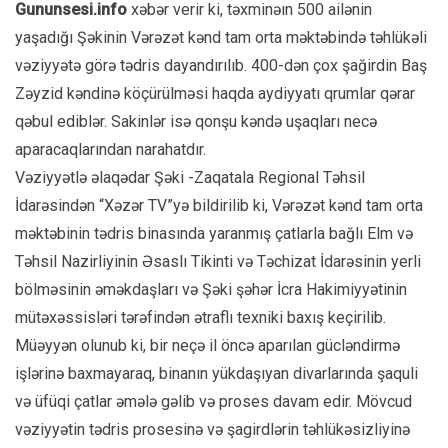
Gununsesi.info
xəbər verir ki, təxminəın 500 ailənin
yaşadığı Şəkinin Vərəzət kənd tam orta məktəbində təhlükəli
vəziyyətə görə tədris dayandırılıb. 400-dən çox şağirdin Baş
Zəyzid kəndinə köçürülməsi haqda aydiyyatı qrumlar qərar
qəbul ediblər. Sakinlər isə qonşu kəndə uşaqları necə
aparacaqlarından narahatdır.
Vəziyyətlə əlaqədar Şəki -Zaqatala Regional Təhsil
İdarəsindən “Xəzər TV”yə bildirilib ki, Vərəzət kənd tam orta
məktəbinin tədris binasında yaranmış çatlarla bağlı Elm və
Təhsil Nazirliyinin Əsaslı Tikinti və Təchizat İdarəsinin yerli
bölməsinin əməkdaşları və Şəki şəhər İcra Hakimiyyətinin
mütəxəssisləri tərəfindən ətraflı texniki baxış keçirilib.
Müəyyən olunub ki, bir neçə il öncə aparılan gücləndirmə
işlərinə baxmayaraq, binanın yükdaşıyan divarlarında şaquli
və üfüqi çatlar əmələ gəlib və proses davam edir. Mövcud
vəziyyətin tədris prosesinə və şagirdlərin təhlükəsizliyinə