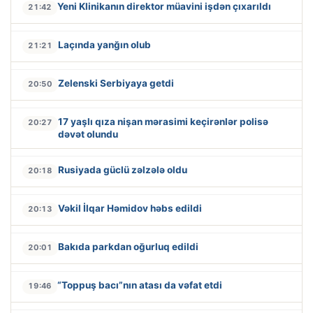
Yeni Klinikanın direktor müavini işdən çıxarıldı
21:42
Laçında yanğın olub
21:21
Zelenski Serbiyaya getdi
20:50
17 yaşlı qıza nişan mərasimi keçirənlər polisə
20:27
dəvət olundu
Rusiyada güclü zəlzələ oldu
20:18
Vəkil İlqar Həmidov həbs edildi
20:13
Bakıda parkdan oğurluq edildi
20:01
“Toppuş bacı”nın atası da vəfat etdi
19:46