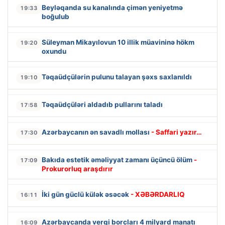
Beyləqanda su kanalında çimən yeniyetmə
19:33
boğulub
Süleyman Mikayılovun 10 illik müavininə hökm
19:20
oxundu
Təqaüdçülərin pulunu talayan şəxs saxlanıldı
19:10
Təqaüdçüləri aldadıb pullarını taladı
17:58
Azərbaycanın ən savadlı mollası
- Saffari yazır…
17:30
Bakıda estetik əməliyyat zamanı üçüncü ölüm
-
17:09
Prokurorluq araşdırır
İki gün güclü külək əsəcək
- XƏBƏRDARLIQ
16:11
Azərbaycanda vergi borcları 4 milyard manatı
16:09