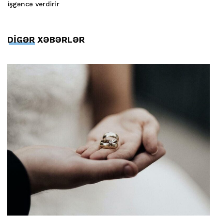
işgəncə verdirir
DİGƏR XƏBƏRLƏR