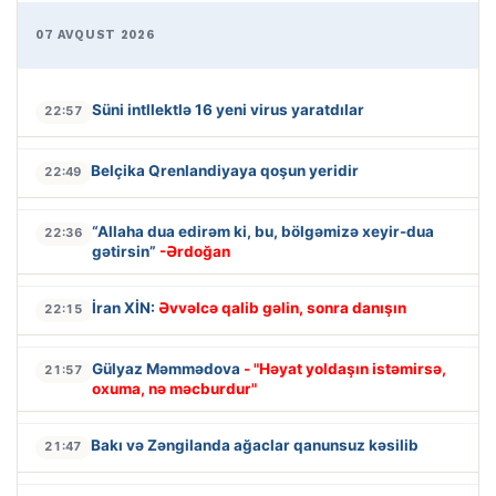
07 AVQUST 2026
Süni intllektlə 16 yeni virus yaratdılar
22:57
Belçika Qrenlandiyaya qoşun yeridir
22:49
“Allaha dua edirəm ki, bu, bölgəmizə xeyir-dua
22:36
gətirsin”
-Ərdoğan
İran XİN:
Əvvəlcə qalib gəlin, sonra danışın
22:15
Gülyaz Məmmədova
- "Həyat yoldaşın istəmirsə,
21:57
oxuma, nə məcburdur"
Bakı və Zəngilanda ağaclar qanunsuz kəsilib
21:47