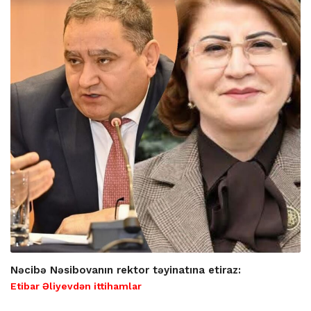
Nəcibə Nəsibovanın rektor təyinatına etiraz:
Etibar Əliyevdən ittihamlar