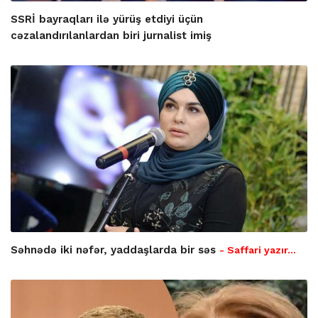
SSRİ bayraqları ilə yürüş etdiyi üçün
cəzalandırılanlardan biri jurnalist imiş
Səhnədə iki nəfər, yaddaşlarda bir səs
- Saffari yazır…