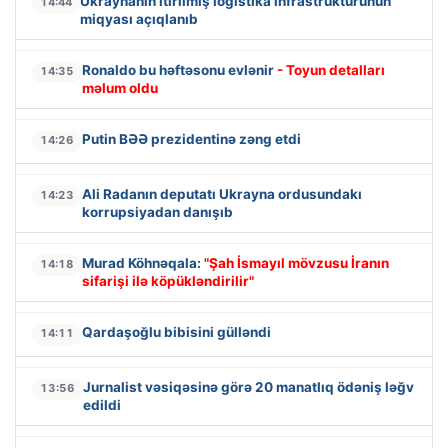
Ukraynanın itirilmiş logistika infrastrukturunun
14:44
miqyası açıqlanıb
Ronaldo bu həftəsonu evlənir
- Toyun detalları
14:35
məlum oldu
Putin BƏƏ prezidentinə zəng etdi
14:26
Ali Radanın deputatı Ukrayna ordusundakı
14:23
korrupsiyadan danışıb
Murad Köhnəqala:
"Şah İsmayıl mövzusu İranın
14:18
sifarişi ilə köpükləndirilir"
Qardaşoğlu bibisini gülləndi
14:11
Jurnalist vəsiqəsinə görə 20 manatlıq ödəniş ləğv
13:56
edildi