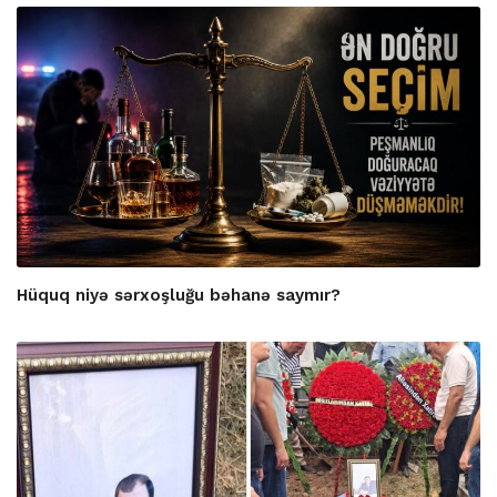
Hüquq niyə sərxoşluğu bəhanə saymır?