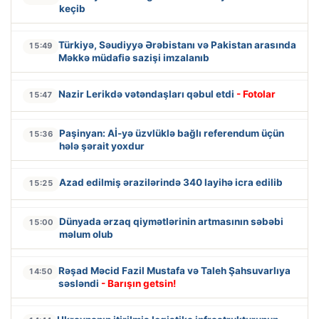
keçib
Türkiyə, Səudiyyə Ərəbistanı və Pakistan arasında
15:49
Məkkə müdafiə sazişi imzalanıb
Nazir Lerikdə vətəndaşları qəbul etdi
- Fotolar
15:47
Paşinyan: Aİ-yə üzvlüklə bağlı referendum üçün
15:36
hələ şərait yoxdur
Azad edilmiş ərazilərində 340 layihə icra edilib
15:25
Dünyada ərzaq qiymətlərinin artmasının səbəbi
15:00
məlum olub
Rəşad Məcid Fazil Mustafa və Taleh Şahsuvarlıya
14:50
səsləndi
- Barışın getsin!