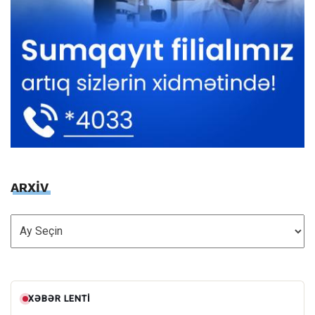
ARXİV
ARXİV
XƏBƏR LENTI