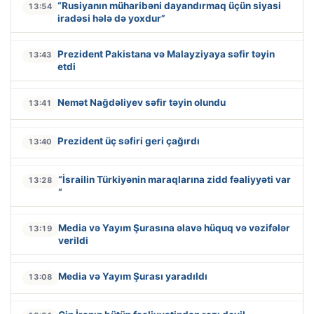
“Rusiyanın müharibəni dayandırmaq üçün siyasi
13:54
iradəsi hələ də yoxdur”
Prezident Pakistana və Malayziyaya səfir təyin
13:43
etdi
Nemət Nağdəliyev səfir təyin olundu
13:41
Prezident üç səfiri geri çağırdı
13:40
“İsrailin Türkiyənin maraqlarına zidd fəaliyyəti var
13:28
“
Media və Yayım Şurasına əlavə hüquq və vəzifələr
13:19
verildi
Media və Yayım Şurası yaradıldı
13:08