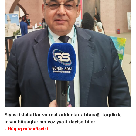
Siyasi islahatlar və real addımlar atılacağı təqdirdə
insan hüquqlarının vəziyyəti dəyişə bilər
- Hüquq müdafiəçisi