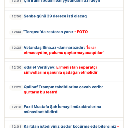
Çin İranın bütün fəaliyyətindən razı deyil
13:01
Şənbə günü 39 dərəcə isti olacaq
12:56
“Torqovı”da restoran yanır
- FOTO
12:44
Vətəndaş Bina.az-dan narazıdır:
"İsrar
12:38
etməsəydim, pulumu qaytarmayacaqdılar"
Ədalət Verdiyev:
Ermənistan separatçı
12:30
simvollarını qanunla qadağan etməlidir
Qalibaf Trampın təhdidlərinə cavab verib:
12:29
qurtarın bu teatrı!
Fazil Mustafa Şah İsmayıl müzakirələrinə
12:18
münasibət bildirdi
Kartdan istədiyiniz qədər köçürmə edə bilərsiniz
-
12:01