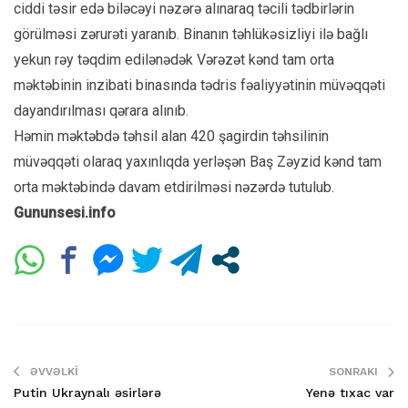
ciddi təsir edə biləcəyi nəzərə alınaraq təcili tədbirlərin
görülməsi zərurəti yaranıb. Binanın təhlükəsizliyi ilə bağlı
yekun rəy təqdim edilənədək Vərəzət kənd tam orta
məktəbinin inzibati binasında tədris fəaliyyətinin müvəqqəti
dayandırılması qərara alınıb.
Həmin məktəbdə təhsil alan 420 şagirdin təhsilinin
müvəqqəti olaraq yaxınlıqda yerləşən Baş Zəyzid kənd tam
orta məktəbində davam etdirilməsi nəzərdə tutulub.
Gununsesi.info
ƏVVƏLKI
SONRAKI
Putin Ukraynalı əsirlərə
Yenə tıxac var