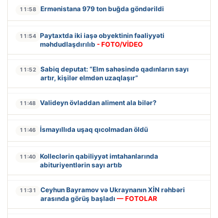
Ermənistana 979 ton buğda göndərildi
11:58
Paytaxtda iki iaşə obyektinin fəaliyyəti
11:54
məhdudlaşdırılıb
- FOTO/VİDEO
Sabiq deputat: “Elm sahəsində qadınların sayı
11:52
artır, kişilər elmdən uzaqlaşır”
Valideyn övladdan aliment ala bilər?
11:48
İsmayıllıda uşaq qıcolmadan öldü
11:46
Kolleclərin qabiliyyət imtahanlarında
11:40
abituriyentlərin sayı artıb
Ceyhun Bayramov və Ukraynanın XİN rəhbəri
11:31
arasında görüş başladı
— FOTOLAR