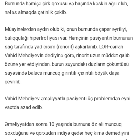
Burnunda həmişə çirk qoxusu və başında kəskin ağrı olub,
nəfəs almaqda çətinlik çəkib.
Müayinələrdən aydın olub ki, onun burnunda çəpər əyriliyi,
balıqqulağı hipertrofiyası var. Həmçinin pasiyentin burnunun
sağ tərəfində yad cisim (renorit) aşkarlanıb. LOR-cərrah
Vahid Mehdiyevin dediyinə görə, rinorit uzun müddət qalıb
özünə yer etdiyindən, burun suyundakı duzların çöküntüsü
sayəsində balaca muncuq girintili-çıxıntılı böyük daşa
çevrilib.
Vahid Mehdiyev əməliyyatla pasiyenti üç problemdən eyni
vaxtda azad edib.
Əməliyyatdan sonra 10 yaşında burnuna öz əli muncuq
soxduğunu və qorxudan indiyə qədər heç kimə demədiyini