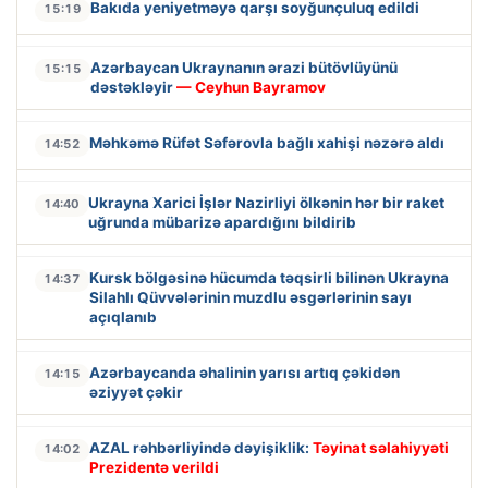
Bakıda yeniyetməyə qarşı soyğunçuluq edildi
15:19
Azərbaycan Ukraynanın ərazi bütövlüyünü
15:15
dəstəkləyir
— Ceyhun Bayramov
Məhkəmə Rüfət Səfərovla bağlı xahişi nəzərə aldı
14:52
Ukrayna Xarici İşlər Nazirliyi ölkənin hər bir raket
14:40
uğrunda mübarizə apardığını bildirib
Kursk bölgəsinə hücumda təqsirli bilinən Ukrayna
14:37
Silahlı Qüvvələrinin muzdlu əsgərlərinin sayı
açıqlanıb
Azərbaycanda əhalinin yarısı artıq çəkidən
14:15
əziyyət çəkir
AZAL rəhbərliyində dəyişiklik:
Təyinat səlahiyyəti
14:02
Prezidentə verildi