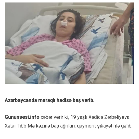
Azərbaycanda maraqlı hadisə baş verib.
Gununsesi.info
xəbər verir ki, 19 yaşlı Xədicə Zərbəliyeva
Xətai Tibb Mərkəzinə baş ağrıları, qaymorit şikayəti ilə gəlib.