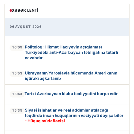
XƏBƏR LENTI
06 AVQUST 2026
Politoloq: Hikmət Hacıyevin açıqlaması
16:09
Türkiyədəki anti-Azərbaycan təbliğatına tutarlı
cavabdır
Ukraynanın Yaroslavla hücumunda Amerikanın
15:53
iştirakı aşkarlanıb
Tarixi Azərbaycan klubu fəaliyyətini bərpa edir
15:40
Siyasi islahatlar və real addımlar atılacağı
15:35
təqdirdə insan hüquqlarının vəziyyəti dəyişə bilər
- Hüquq müdafiəçisi