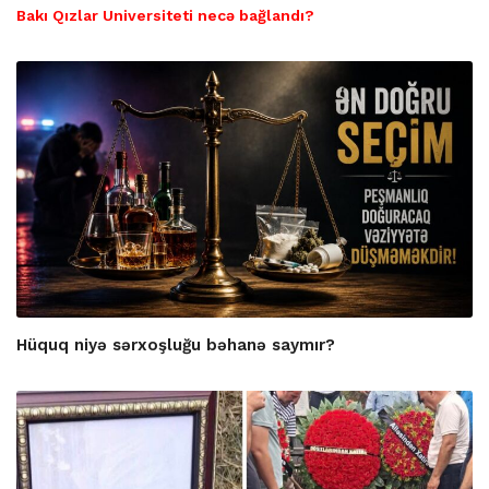
Bakı Qızlar Universiteti necə bağlandı?
Hüquq niyə sərxoşluğu bəhanə saymır?