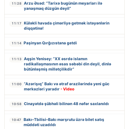
Arzu Əsəd: “Tarixə bugünün meyarları ilə
11:28
yanaşmaq düzgün deyil”
Küləkli havada çimərliyə getmək istəyənlərin
11:17
diqqətinə!
Paşinyan Qırğızıstana getdi
11:14
Aqşin Yenisey: “XX əsrdə islamın
11:13
radikallaşmasının əsas səbəbi din deyil, dinlə
bütünləşmiş millətçilikdir”
“Azərişıq” Bakı və ətraf ərazilərində yeni güc
11:00
mərkəzləri yaradır
- Video
Cinayətdə şübhəli bilinən 48 nəfər saxlanıldı
10:58
Bakı–Tbilisi–Bakı marşrutu üzrə bilet satış
10:47
müddəti uzadıldı