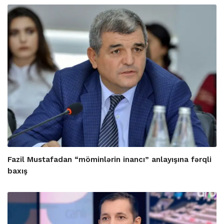
Fazil Mustafadan “möminlərin inancı” anlayışına fərqli
baxış