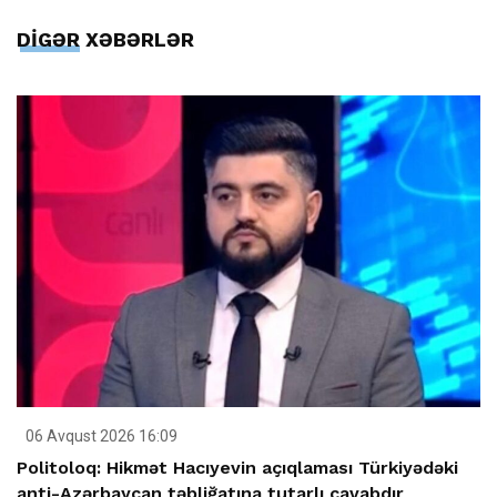
DİGƏR XƏBƏRLƏR
06 Avqust 2026 16:09
Politoloq: Hikmət Hacıyevin açıqlaması Türkiyədəki
anti-Azərbaycan təbliğatına tutarlı cavabdır