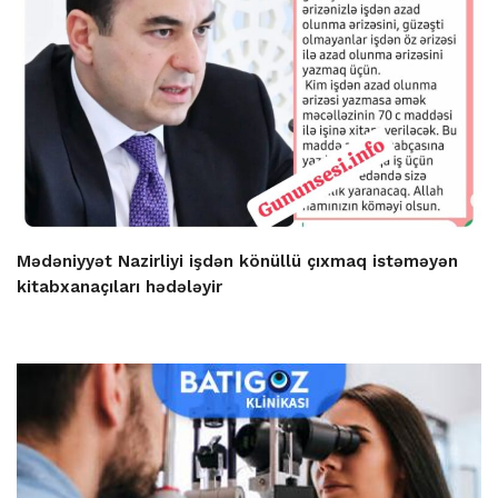
Mədəniyyət Nazirliyi işdən könüllü çıxmaq istəməyən
kitabxanaçıları hədələyir