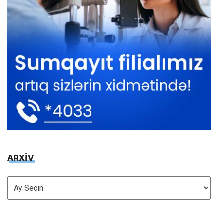
ARXİV
ARXİV