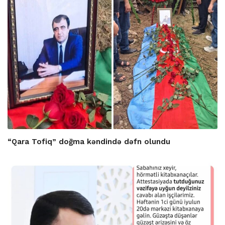
“Qara Tofiq” doğma kəndində dəfn olundu