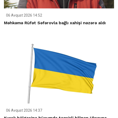
06 Avqust 2026 14:52
Məhkəmə Rüfət Səfərovla bağlı xahişi nəzərə aldı
06 Avqust 2026 14:37
Kursk bölgəsinə hücumda təqsirli bilinən Ukrayna