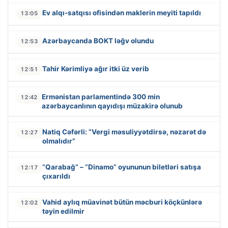
Ev alqı-satqısı ofisindən maklerin meyiti tapıldı
13:05
Azərbaycanda BOKT ləğv olundu
12:53
Tahir Kərimliyə ağır itki üz verib
12:51
Ermənistan parlamentində 300 min
12:42
azərbaycanlının qayıdışı müzakirə olunub
Natiq Cəfərli: “Vergi məsuliyyətdirsə, nəzarət də
12:27
olmalıdır”
“Qarabağ” – “Dinamo” oyununun biletləri satışa
12:17
çıxarıldı
Vahid aylıq müavinət bütün məcburi köçkünlərə
12:02
təyin edilmir