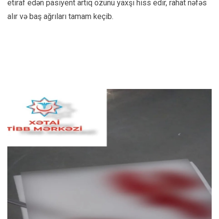
etiraf edən pasiyent artıq özünü yaxşı hiss edir, rahat nəfəs
alır və baş ağrıları tamam keçib.