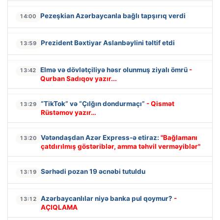
Pezeşkian Azərbaycanla bağlı tapşırıq verdi
14:00
Prezident Bəxtiyar Aslanbəylini təltif etdi
13:59
Elmə və dövlətçiliyə həsr olunmuş ziyalı ömrü
-
13:42
Qurban Sadıqov yazır...
“TikTok” və “Çılğın dondurmaçı”
- Qismət
13:29
Rüstəmov yazır…
Vətəndaşdan Azər Express-ə etiraz:
"Bağlamanı
13:20
çatdırılmış göstəriblər, amma təhvil verməyiblər"
Sərhədi pozan 19 əcnəbi tutuldu
13:19
Azərbaycanlılar niyə banka pul qoymur?
-
13:12
AÇIQLAMA