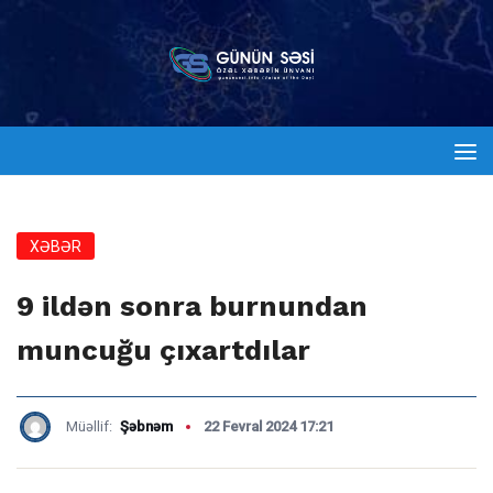
XƏBƏR
9 ildən sonra burnundan
muncuğu çıxartdılar
Müəllif:
Şəbnəm
22 Fevral 2024 17:21