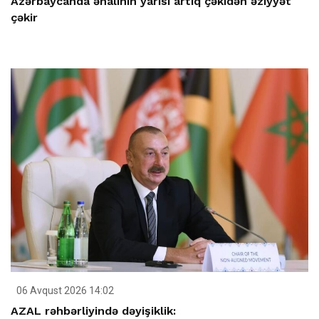
Azərbaycanda əhalinin yarısı artıq çəkidən əziyyət
çəkir
06 Avqust 2026 14:02
AZAL rəhbərliyində dəyişiklik: