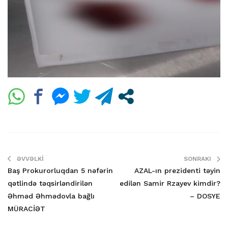
ƏVVƏLKI
SONRAKI
Baş Prokurorluqdan 5 nəfərin
AZAL-ın prezidenti təyin
qətlində təqsirləndirilən
edilən Samir Rzayev kimdir?
Əhməd Əhmədovla bağlı
– DOSYE
MÜRACİƏT