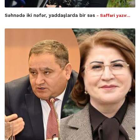
Səhnədə iki nəfər, yaddaşlarda bir səs
- Saffari yazır…