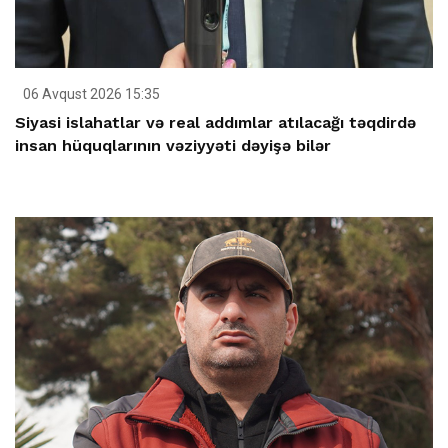
06 Avqust 2026 15:35
Siyasi islahatlar və real addımlar atılacağı təqdirdə
insan hüquqlarının vəziyyəti dəyişə bilər