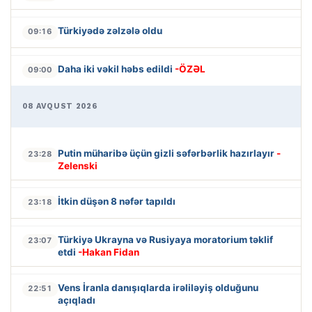
Türkiyədə zəlzələ oldu
09:16
Daha iki vəkil həbs edildi
-ÖZƏL
09:00
08 AVQUST 2026
Putin müharibə üçün gizli səfərbərlik hazırlayır
-
23:28
Zelenski
İtkin düşən 8 nəfər tapıldı
23:18
Türkiyə Ukrayna və Rusiyaya moratorium təklif
23:07
etdi
-Hakan Fidan
Vens İranla danışıqlarda irəliləyiş olduğunu
22:51
açıqladı