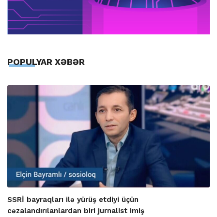
POPULYAR XƏBƏR
SSRİ bayraqları ilə yürüş etdiyi üçün
cəzalandırılanlardan biri jurnalist imiş