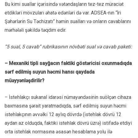
Bu kimi suallar içərisində vətəndaşların tez-tez müraciət
etdikləri mövzuları əhatə edənləri də var. ADSEA-nın “İri
Şəhərlərin Su Təchizatı” həmin sualları və onların cavablarını
mərhələli şəkildə təqdim edir.
“5 sual, 5 cavab” rubrikasının növbəti sual və cavab paketi:
– Mexaniki tipli sayğacın faktiki göstəricisi oxunmadıqda
sərf edilmiş suyun həcmi hansı qaydada
müəyyənləşdirilir?
– İstehlakçı sukanal idarəsi nümayəndəsinin suölçən cihaza
baxmasına şərait yaratmadıqda, sərf edilmiş suyun həcmi
istehlakçının əvvəlki 12 aylıq dövrdə (istehlak dövrü 12
aydan az olduqda, faktiki istehlak dövrü üzrə) istifadə etdiyi
orta istehlak normasına əsasən hesablama yolu ilə