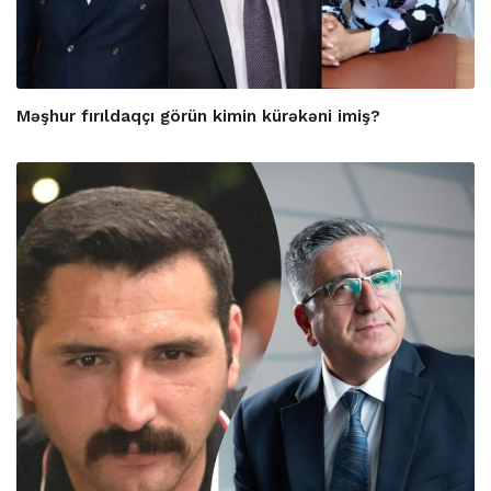
Məşhur fırıldaqçı görün kimin kürəkəni imiş?