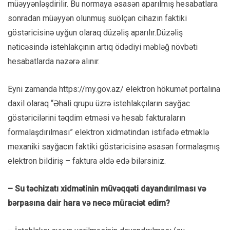
müəyyənləşdirilir. Bu normaya əsasən aparılmış hesabatlara
sonradan müəyyən olunmuş suölçən cihazın faktiki
göstəricisinə uyğun olaraq düzəliş aparılır.Düzəliş
nəticəsində istehlakçının artıq ödədiyi məbləğ növbəti
hesabatlarda nəzərə alınır.
Eyni zamanda https://my.gov.az/ elektron hökumət portalına
daxil olaraq “Əhali qrupu üzrə istehlakçıların sayğac
göstəricilərini təqdim etməsi və hesab fakturaların
formalaşdırılması” elektron xidmətindən istifadə etməklə
mexaniki sayğacın faktiki göstəricisinə əsasən formalaşmış
elektron bildiriş – faktura əldə edə bilərsiniz.
– Su təchizatı xidmətinin müvəqqəti dayandırılması və
bərpasına dair hara və necə müraciət edim?