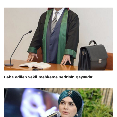
Həbs edilən vəkil məhkəmə sədrinin qayınıdır