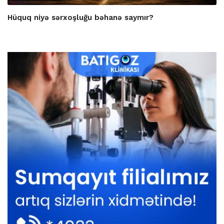
Hüquq niyə sərxoşluğu bəhanə saymır?