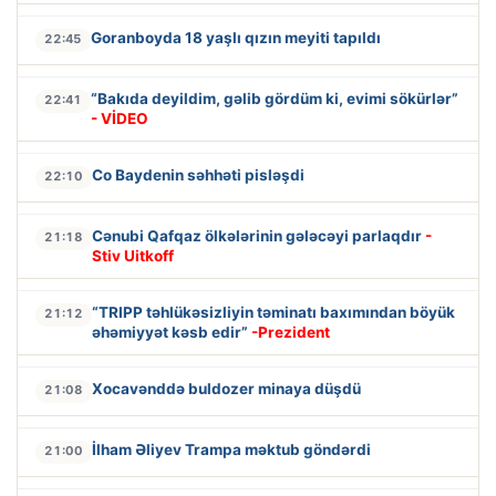
Goranboyda 18 yaşlı qızın meyiti tapıldı
22:45
“Bakıda deyildim, gəlib gördüm ki, evimi sökürlər”
22:41
- VİDEO
Co Baydenin səhhəti pisləşdi
22:10
Cənubi Qafqaz ölkələrinin gələcəyi parlaqdır
-
21:18
Stiv Uitkoff
“TRIPP təhlükəsizliyin təminatı baxımından böyük
21:12
əhəmiyyət kəsb edir”
-Prezident
Xocavənddə buldozer minaya düşdü
21:08
İlham Əliyev Trampa məktub göndərdi
21:00