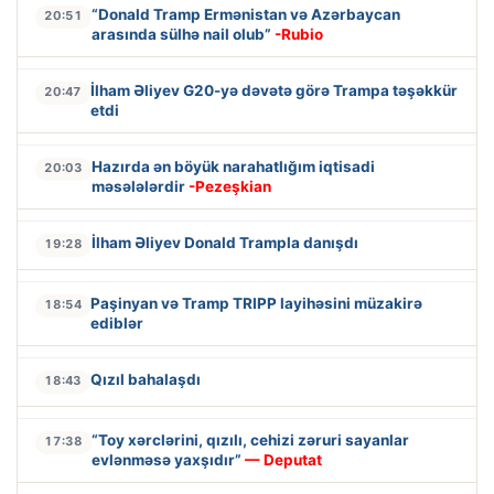
“Donald Tramp Ermənistan və Azərbaycan
20:51
arasında sülhə nail olub”
-Rubio
İlham Əliyev G20-yə dəvətə görə Trampa təşəkkür
20:47
etdi
Hazırda ən böyük narahatlığım iqtisadi
20:03
məsələlərdir
-Pezeşkian
İlham Əliyev Donald Trampla danışdı
19:28
Paşinyan və Tramp TRIPP layihəsini müzakirə
18:54
ediblər
Qızıl bahalaşdı
18:43
“Toy xərclərini, qızılı, cehizi zəruri sayanlar
17:38
evlənməsə yaxşıdır”
— Deputat