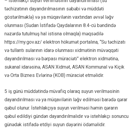
– İstehlakçı suyun verilməsinin dayandırılması (su
təchizatının dayandırılmasının səbəbi və müddəti
göstərilməklə) və ya müqavilənin vaxtından əvvəl ləğv
olunması (Sudan İstifadə Qaydalarının 8.4-cü bəndində
nəzərdə tutulmuş hal istisna olmaqla) məqsədilə
https://my.gov.az/ elektron hökumət portalına, “Su təchizatı
və tullantı sularının idarə olunması xidmətinin müvəqqəti
dayandırılması və bərpası müraciəti” elektron xidmətinə,
sukanal idarəsinə, ASAN Xidmət, ASAN Kommunal və Kiçik
və Orta Biznes Evlərinə (KOB) müraciət etməlidir.
5 iş günü müddətində müvafiq olaraq suyun verilməsinin
dayandırılması və ya müqavilənin ləğv edilməsi barədə qərar
qəbul olunur. İstehlakçıya suyun verilməsi həmin qərarın
qəbul edildiyi gündən dayandırılmalıdır və istehlakçı sonuncu
günədək istifadə etdiyi suyun dəyərini ödəməlidir.