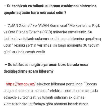
– Su təchizatı və tullantı sularının axıdılması sisteminə
qoşulmaq üçün hara müraciət edim?
–
“
ASAN Xidmət
”
və
“
ASAN Kommunal
”
Mərkəzlərinə, Kiçik
və Orta Biznes Evlərinə (KOB) müraciət etməlisiniz. Su
təchizatı və tullantı sularının axıdılması sisteminə qoşulmaq
üçün “Texniki şərt”in verilməsi ilə bağlı abonentə 30 təqvim
günü ərzində cavab verilir.
– Su istifadəsinə görə yaranan borc barədə necə
dəqiqləşdirmə apara bilərəm?
–
https://my.gov.az/
elektron hökumət portalında “Borcun
araşdırılması üzrə müraciət” elektron xidmətindən istifadə
etməklə su təchizatı və tullantı sularının axıdılması
xidmətlərindən istifadəyə görə abonent hesabınızda