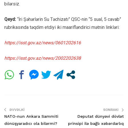
bilərsiz.
Qeyd:
“İri Şəhərlərin Su Təchizatı” QSC-nin “5 sual, 5 cavab”
rubrikasında təqdim etdiyi iki maarifləndirici mətnin linkləri:
https://isst.gov.az/news/0601202616
https://isst.gov.az/news/2002202638
ƏVVƏLKI
SONRAKI
NATO-nun Ankara Sammiti
Deputat dünyəvi dövlət
dönüşyaradıcı ola bilərmi?
prinsipi ilə bağlı xəbərdarlıq