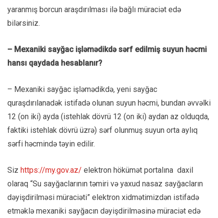
yaranmış borcun araşdırılması ilə bağlı müraciət edə
bilərsiniz.
– Mexaniki sayğac işləmədikdə sərf edilmiş suyun həcmi
hansı qaydada hesablanır?
– Mexaniki sayğac işləmədikdə, yeni sayğac
quraşdırılanadək istifadə olunan suyun həcmi, bundan əvvəlki
12 (on iki) ayda (istehlak dövrü 12 (on iki) aydan az olduqda,
faktiki istehlak dövrü üzrə) sərf olunmuş suyun orta aylıq
sərfi həcmində təyin edilir.
Siz
https://my.gov.az/
elektron hökümət portalına daxil
olaraq “Su sayğaclarının təmiri və yaxud nasaz sayğacların
dəyişdirilməsi müraciəti” elektron xidmətimizdən istifadə
etməklə mexaniki sayğacın dəyişdirilməsinə müraciət edə