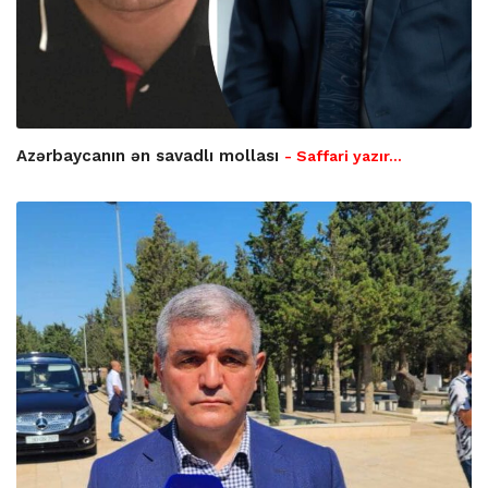
Azərbaycanın ən savadlı mollası
- Saffari yazır…