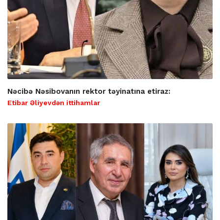
Nəcibə Nəsibovanın rektor təyinatına etiraz:
Etibar Əliyevdən ittihamlar