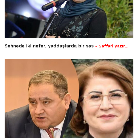
Səhnədə iki nəfər, yaddaşlarda bir səs
- Saffari yazır…