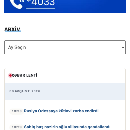
ARXİV
ARXİV
XƏBƏR LENTI
09 AVQUST 2026
Rusiya Odessaya kütləvi zərbə endirdi
10:33
Sabiq baş nazirin oğlu villasında qandallandı
10:29