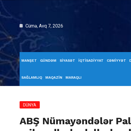
Cümə, Avq 7, 2026
MANŞET
GÜNDƏM
SİYASƏT
İQTİSADİYYAT
CƏMİYYƏT
SAĞLAMLIQ
MAQAZİN
MARAQLI
DÜNYA
ABŞ Nümayəndələr Pal