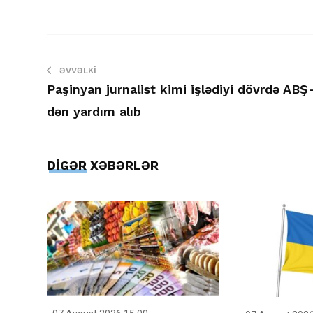
ƏVVƏLKI
Paşinyan jurnalist kimi işlədiyi dövrdə ABŞ
dən yardım alıb
DİGƏR XƏBƏRLƏR