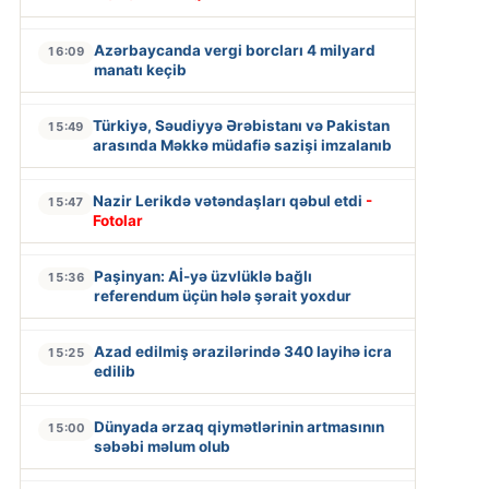
Azərbaycanda vergi borcları 4 milyard
16:09
manatı keçib
Türkiyə, Səudiyyə Ərəbistanı və Pakistan
15:49
arasında Məkkə müdafiə sazişi imzalanıb
Nazir Lerikdə vətəndaşları qəbul etdi
-
15:47
Fotolar
Paşinyan: Aİ-yə üzvlüklə bağlı
15:36
referendum üçün hələ şərait yoxdur
Azad edilmiş ərazilərində 340 layihə icra
15:25
edilib
Dünyada ərzaq qiymətlərinin artmasının
15:00
səbəbi məlum olub