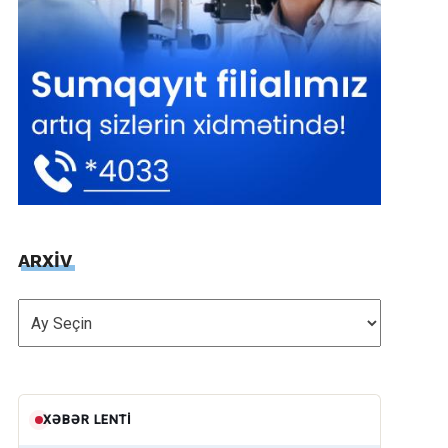
ARXİV
ARXİV
XƏBƏR LENTI