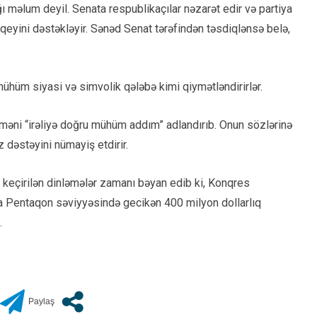
 məlum deyil. Senata respublikaçılar nəzarət edir və partiya
qeyini dəstəkləyir. Sənəd Senat tərəfindən təsdiqlənsə belə,
mühüm siyasi və simvolik qələbə kimi qiymətləndirirlər.
məni “irəliyə doğru mühüm addım” adlandırıb. Onun sözlərinə
dəstəyini nümayiş etdirir.
 keçirilən dinləmələr zamanı bəyan edib ki, Konqres
a Pentaqon səviyyəsində gecikən 400 milyon dollarlıq
.