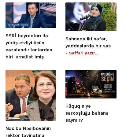
SSRİ bayraqları ilə
Səhnədə iki nəfər,
yürüş etdiyi üçün
yaddaşlarda bir səs
cəzalandırılanlardan
- Saffari yazır…
biri jurnalist imiş
Hüquq niyə
sərxoşluğu bəhanə
saymır?
Nəcibə Nəsibovanın
rektor təyinatına