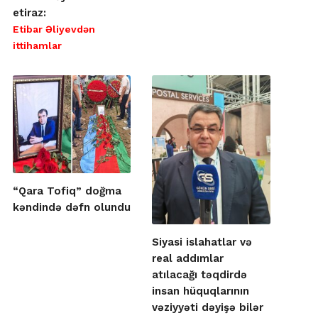
etiraz:
Etibar Əliyevdən
ittihamlar
“Qara Tofiq” doğma
kəndində dəfn olundu
Siyasi islahatlar və
real addımlar
atılacağı təqdirdə
insan hüquqlarının
vəziyyəti dəyişə bilər