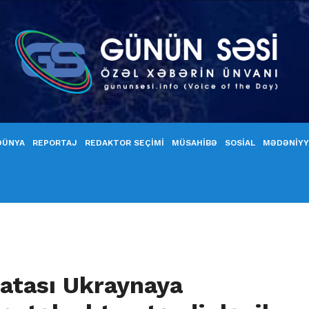
DÜNYA
REPORTAJ
REDAKTOR SEÇİMİ
MÜSAHİBƏ
SOSİAL
MƏDƏNİY
atası Ukraynaya