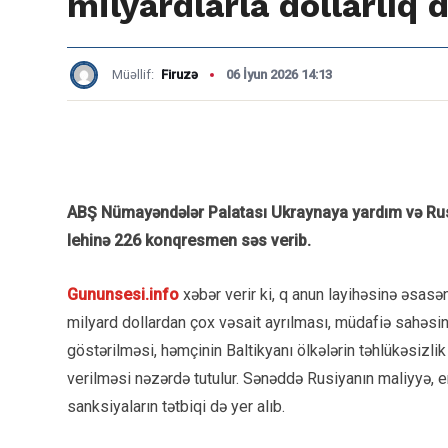
milyardlarla dollarlıq 
Müəllif:
Firuzə
06 İyun 2026 14:13
ABŞ Nümayəndələr Palatası Ukraynaya yardım və Rusiy
lehinə 226 konqresmen səs verib.
Gununsesi.info
xəbər verir ki, q anun layihəsinə əsasə
milyard dollardan çox vəsait ayrılması, müdafiə sahəsin
göstərilməsi, həmçinin Baltikyanı ölkələrin təhlükəsizli
verilməsi nəzərdə tutulur. Sənəddə Rusiyanın maliyyə, 
sanksiyaların tətbiqi də yer alıb.