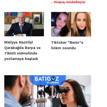
- Hüquq müdafiəçisi
Maliyyə Nazirliyi
Tiktoker “Beniz”ə
Qarabağda Bərpa və
hökm oxundu
Tikinti xidmətində
yoxlamaya başladı