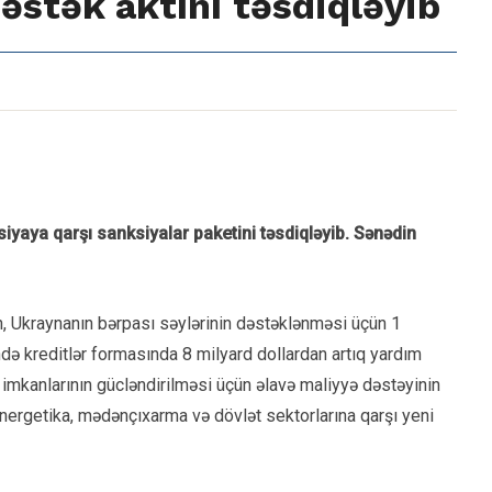
dəstək aktını təsdiqləyib
aya qarşı sanksiyalar paketini təsdiqləyib. Sənədin
n, Ukraynanın bərpası səylərinin dəstəklənməsi üçün 1
də kreditlər formasında 8 milyard dollardan artıq yardım
k imkanlarının gücləndirilməsi üçün əlavə maliyyə dəstəyinin
energetika, mədənçıxarma və dövlət sektorlarına qarşı yeni