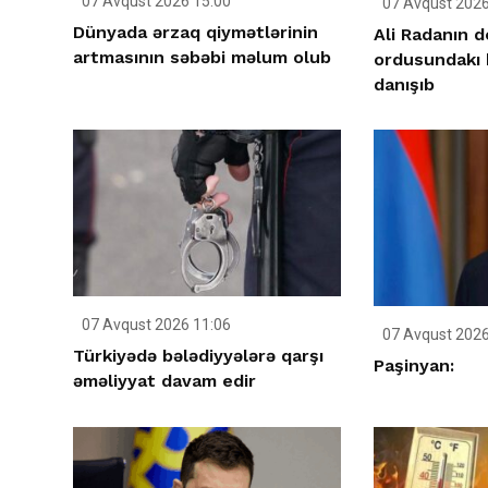
07 Avqust 2026 15:00
07 Avqust 2026
Dünyada ərzaq qiymətlərinin
Ali Radanın 
artmasının səbəbi məlum olub
ordusundakı 
danışıb
07 Avqust 2026 11:06
07 Avqust 2026
Türkiyədə bələdiyyələrə qarşı
Paşinyan:
əməliyyat davam edir