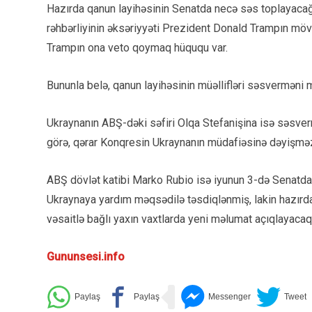
Hazırda qanun layihəsinin Senatda necə səs toplayacağı
rəhbərliyinin əksəriyyəti Prezident Donald Trampın möv
Trampın ona veto qoymaq hüququ var.
Bununla belə, qanun layihəsinin müəllifləri səsverməni 
Ukraynanın ABŞ-dəki səfiri Olqa Stefanişina isə səsver
görə, qərar Konqresin Ukraynanın müdafiəsinə dəyişməz 
ABŞ dövlət katibi Marko Rubio isə iyunun 3-də Senatda
Ukraynaya yardım məqsədilə təsdiqlənmiş, lakin hazırd
vəsaitlə bağlı yaxın vaxtlarda yeni məlumat açıqlayacaq
Gununsesi.info