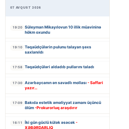
07 AVQUST 2026
Süleyman Mikayılovun 10 illik müavininə
19:20
hökm oxundu
Təqaüdçülərin pulunu talayan şəxs
19:10
saxlanıldı
Təqaüdçüləri aldadıb pullarını taladı
17:58
Azərbaycanın ən savadlı mollası
- Saffari
17:30
yazır…
Bakıda estetik əməliyyat zamanı üçüncü
17:09
ölüm
-Prokurorluq araşdırır
İki gün güclü külək əsəcək
-
16:11
XƏBƏRDARLIQ