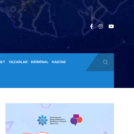
YƏT
YAZARLAR
KRİMİNAL
HADİSƏ