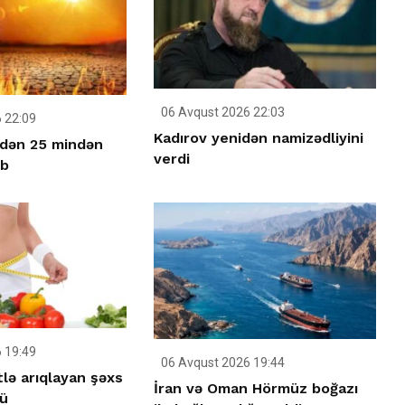
06 Avqust 2026 22:03
 22:09
Kadırov yenidən namizədliyini
idən 25 mindən
verdi
üb
 19:49
06 Avqust 2026 19:44
tlə arıqlayan şəxs
İran və Oman Hörmüz boğazı
ü