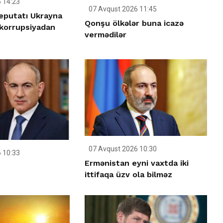
 14:23
07 Avqust 2026 11:45
deputatı Ukrayna
Qonşu ölkələr buna icazə
korrupsiyadan
vermədilər
07 Avqust 2026 10:30
 10:33
Ermənistan eyni vaxtda iki
ittifaqa üzv ola bilməz