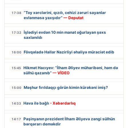
“Toy xərclərini, qızılı, cehizi zəruri sayanlar
17:38
evlənməsə yaxşıdır”
— Deputat
İşlədiyi evdən 10 min manat oğurlayan şəxs
17:32
saxlanıldı
Fövqəladə Hallar Nazirliyi əhaliyə müraciət edib
16:00
Hikmət Hacıyev: “İlham Əliyev müharibəni, həm də
15:45
sülhü qazanıb”
— VİDEO
Məşhur fırıldaqçı görün kimin kürəkəni imiş?
15:00
Hava ilə bağlı
- Xəbərdarlıq
14:33
Paşinyanın prezident İlham Əliyevə zəngi sülhün
14:17
bərqərarı deməkdir