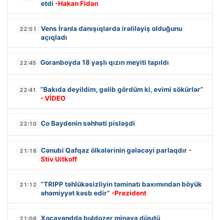
etdi
-Hakan Fidan
Vens İranla danışıqlarda irəliləyiş olduğunu
22:51
açıqladı
Goranboyda 18 yaşlı qızın meyiti tapıldı
22:45
“Bakıda deyildim, gəlib gördüm ki, evimi sökürlər”
22:41
- VİDEO
Co Baydenin səhhəti pisləşdi
22:10
Cənubi Qafqaz ölkələrinin gələcəyi parlaqdır
-
21:18
Stiv Uitkoff
“TRIPP təhlükəsizliyin təminatı baxımından böyük
21:12
əhəmiyyət kəsb edir”
-Prezident
Xocavənddə buldozer minaya düşdü
21:08