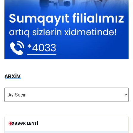
ARXİV
ARXİV
XƏBƏR LENTI