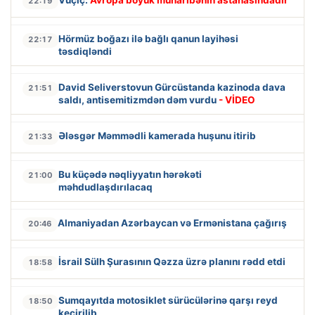
Vuçiç:
Avropa böyük müharibənin astanasındadır
22:19
Hörmüz boğazı ilə bağlı qanun layihəsi
22:17
təsdiqləndi
David Seliverstovun Gürcüstanda kazinoda dava
21:51
saldı, antisemitizmdən dəm vurdu
- VİDEO
Ələsgər Məmmədli kamerada huşunu itirib
21:33
Bu küçədə nəqliyyatın hərəkəti
21:00
məhdudlaşdırılacaq
Almaniyadan Azərbaycan və Ermənistana çağırış
20:46
İsrail Sülh Şurasının Qəzza üzrə planını rədd etdi
18:58
Sumqayıtda motosiklet sürücülərinə qarşı reyd
18:50
keçirilib