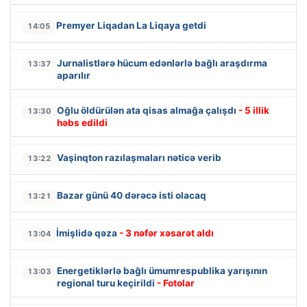
Premyer Liqadan La Liqaya getdi
14:05
Jurnalistlərə hücum edənlərlə bağlı araşdırma
13:37
aparılır
Oğlu öldürülən ata qisas almağa çalışdı
- 5 illik
13:30
həbs edildi
Vaşinqton razılaşmaları nəticə verib
13:22
Bazar günü 40 dərəcə isti olacaq
13:21
İmişlidə qəza
- 3 nəfər xəsarət aldı
13:04
Energetiklərlə bağlı ümumrespublika yarışının
13:03
regional turu keçirildi
- Fotolar