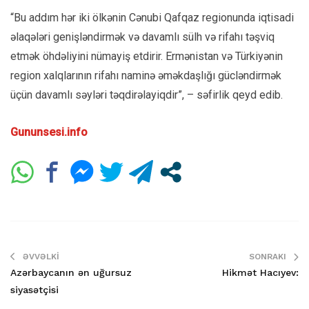
“Bu addım hər iki ölkənin Cənubi Qafqaz regionunda iqtisadi
əlaqələri genişləndirmək və davamlı sülh və rifahı təşviq
etmək öhdəliyini nümayiş etdirir. Ermənistan və Türkiyənin
region xalqlarının rifahı naminə əməkdaşlığı gücləndirmək
üçün davamlı səyləri təqdirəlayiqdir”, – səfirlik qeyd edib.
Gununsesi.info
ƏVVƏLKI
SONRAKI
Azərbaycanın ən uğursuz
Hikmət Hacıyev:
siyasətçisi