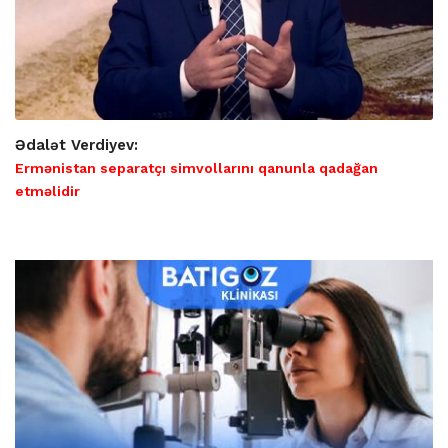
Ədalət Verdiyev:
Ermənistan separatçı simvollarını qanunla qadağan
etməlidir