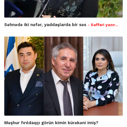
Səhnədə iki nəfər, yaddaşlarda bir səs
- Saffari yazır…
Məşhur fırıldaqçı görün kimin kürəkəni imiş?