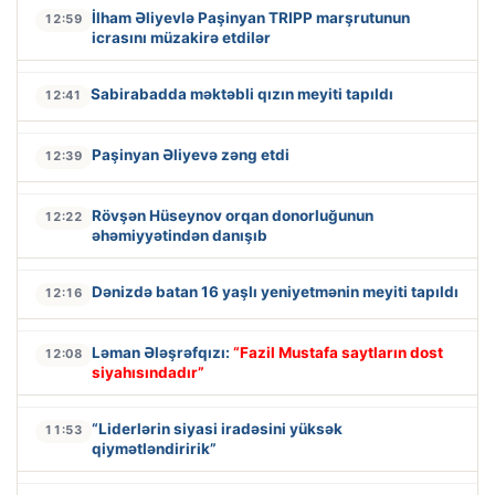
İlham Əliyevlə Paşinyan TRIPP marşrutunun
12:59
icrasını müzakirə etdilər
Sabirabadda məktəbli qızın meyiti tapıldı
12:41
Paşinyan Əliyevə zəng etdi
12:39
Rövşən Hüseynov orqan donorluğunun
12:22
əhəmiyyətindən danışıb
Dənizdə batan 16 yaşlı yeniyetmənin meyiti tapıldı
12:16
Ləman Ələşrəfqızı:
“Fazil Mustafa saytların dost
12:08
siyahısındadır”
“Liderlərin siyasi iradəsini yüksək
11:53
qiymətləndiririk”