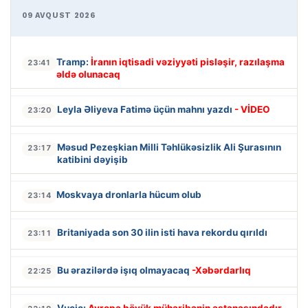
09 AVQUST 2026
Tramp:
İranın iqtisadi vəziyyəti pisləşir, razılaşma
23:41
əldə olunacaq
Leyla Əliyeva Fatimə üçün mahnı yazdı
- VİDEO
23:20
Məsud Pezeşkian Milli Təhlükəsizlik Ali Şurasının
23:17
katibini dəyişib
Moskvaya dronlarla hücum olub
23:14
Britaniyada son 30 ilin isti hava rekordu qırıldı
23:11
Bu ərazilərdə işıq olmayacaq
-Xəbərdarlıq
22:25