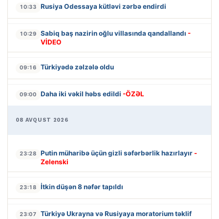
Rusiya Odessaya kütləvi zərbə endirdi
10:33
Sabiq baş nazirin oğlu villasında qandallandı
-
10:29
VİDEO
Türkiyədə zəlzələ oldu
09:16
Daha iki vəkil həbs edildi
-ÖZƏL
09:00
08 AVQUST 2026
Putin müharibə üçün gizli səfərbərlik hazırlayır
-
23:28
Zelenski
İtkin düşən 8 nəfər tapıldı
23:18
Türkiyə Ukrayna və Rusiyaya moratorium təklif
23:07