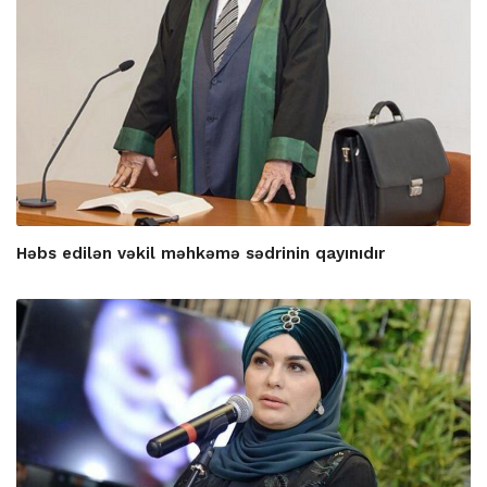
Həbs edilən vəkil məhkəmə sədrinin qayınıdır