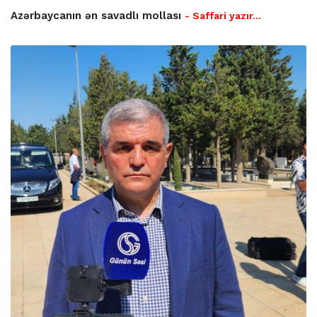
Azərbaycanın ən savadlı mollası
- Saffari yazır…