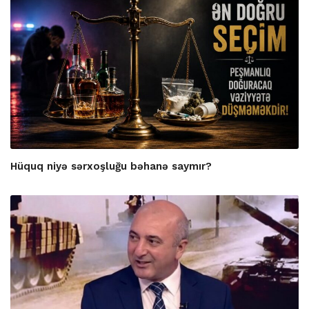
Hüquq niyə sərxoşluğu bəhanə saymır?