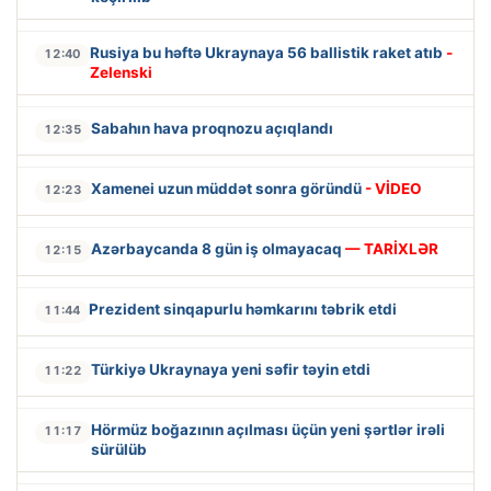
Rusiya bu həftə Ukraynaya 56 ballistik raket atıb
-
12:40
Zelenski
Sabahın hava proqnozu açıqlandı
12:35
Xamenei uzun müddət sonra göründü
- VİDEO
12:23
Azərbaycanda 8 gün iş olmayacaq
— TARİXLƏR
12:15
Prezident sinqapurlu həmkarını təbrik etdi
11:44
Türkiyə Ukraynaya yeni səfir təyin etdi
11:22
Hörmüz boğazının açılması üçün yeni şərtlər irəli
11:17
sürülüb