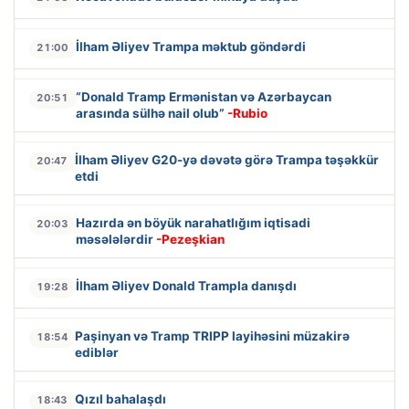
İlham Əliyev Trampa məktub göndərdi
21:00
“Donald Tramp Ermənistan və Azərbaycan
20:51
arasında sülhə nail olub”
-Rubio
İlham Əliyev G20-yə dəvətə görə Trampa təşəkkür
20:47
etdi
Hazırda ən böyük narahatlığım iqtisadi
20:03
məsələlərdir
-Pezeşkian
İlham Əliyev Donald Trampla danışdı
19:28
Paşinyan və Tramp TRIPP layihəsini müzakirə
18:54
ediblər
Qızıl bahalaşdı
18:43