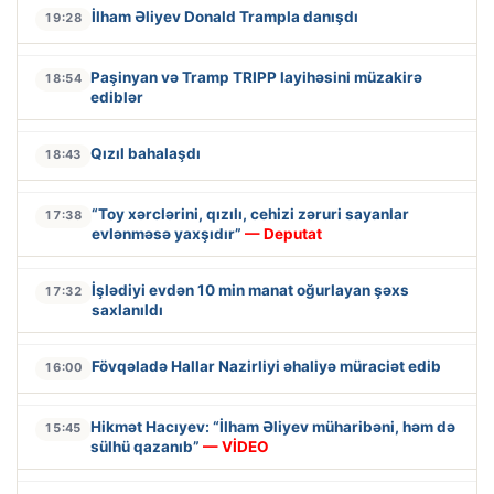
İlham Əliyev Donald Trampla danışdı
19:28
Paşinyan və Tramp TRIPP layihəsini müzakirə
18:54
ediblər
Qızıl bahalaşdı
18:43
“Toy xərclərini, qızılı, cehizi zəruri sayanlar
17:38
evlənməsə yaxşıdır”
— Deputat
İşlədiyi evdən 10 min manat oğurlayan şəxs
17:32
saxlanıldı
Fövqəladə Hallar Nazirliyi əhaliyə müraciət edib
16:00
Hikmət Hacıyev: “İlham Əliyev müharibəni, həm də
15:45
sülhü qazanıb”
— VİDEO