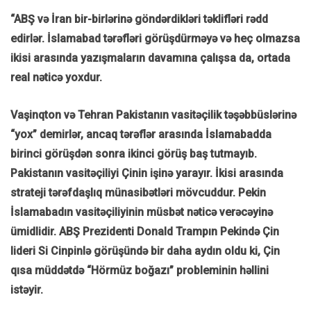
“ABŞ və İran bir-birlərinə göndərdikləri təklifləri rədd
edirlər. İslamabad tərəfləri görüşdürməyə və heç olmazsa
ikisi arasında yazışmaların davamına çalışsa da, ortada
real nəticə yoxdur.
Vaşinqton və Tehran Pakistanın vasitəçilik təşəbbüslərinə
“yox” demirlər, ancaq tərəflər arasında İslamabadda
birinci görüşdən sonra ikinci görüş baş tutmayıb.
Pakistanın vasitəçiliyi Çinin işinə yarayır. İkisi arasında
strateji tərəfdaşlıq münasibətləri mövcuddur. Pekin
İslamabadın vasitəçiliyinin müsbət nəticə verəcəyinə
ümidlidir. ABŞ Prezidenti Donald Trampın Pekində Çin
lideri Si Cinpinlə görüşündə bir daha aydın oldu ki, Çin
qısa müddətdə “Hörmüz boğazı” probleminin həllini
istəyir.