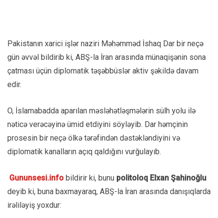
Pakistanın xarici işlər naziri Məhəmməd İshaq Dar bir neçə
gün əvvəl bildirib ki, ABŞ-la İran arasında münaqişənin sona
çatması üçün diplomatik təşəbbüslər aktiv şəkildə davam
edir.
O, İslamabadda aparılan məsləhətləşmələrin sülh yolu ilə
nəticə verəcəyinə ümid etdiyini söyləyib. Dar həmçinin
prosesin bir neçə ölkə tərəfindən dəstəkləndiyini və
diplomatik kanalların açıq qaldığını vurğulayıb.
Gununsesi.info
bildirir ki, bunu
politoloq Elxan Şahinoğlu
deyib ki, buna baxmayaraq, ABŞ-la İran arasında danışıqlarda
irəliləyiş yoxdur: