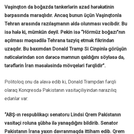
Vaşinqton da boğazda tankerlərin azad hərəkətinin
bərpasında maraqlıdır. Ancaq bunun üçün Vaşinqtonla
Tehran arasında razılaşmanın əldə olunması vacibdir. Bu
isə hələ ki, mümkün deyil. Pekin isə “Hörmüz boğazı”nın
açılması məqsədilə Tehrana təzyiq etmək fikrindən
uzaqdır. Bu baxımdan Donald Tramp Si Cinpinlə görüşün
nəticələrindən son dərəcə məmnun qaldığını söyləsə də,
tərəflərin İran məsələsində mövqeləri fərqlidir”.
Politoloq onu da əlavə edib ki, Donald Trampdan fərqli
olaraq Konqresdə Pakistanın vasitəçiliyindən narazılıq
edənlər var:
“ABŞ-ın respublikaçı senatoru Lindsi Qrem Pakistanın
vasitəçi roluna şübhə ilə yanaşdığını bildirib. Senator
Pakistanın İrana yaxın davranmaqda ittiham edib. Qrem