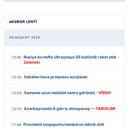
XƏBƏR LENTI
09 AVQUST 2026
Rusiya bu həftə Ukraynaya 56 ballistik raket atıb
-
12:40
Zelenski
Sabahın hava proqnozu açıqlandı
12:35
Xamenei uzun müddət sonra göründü
- VİDEO
12:23
Azərbaycanda 8 gün iş olmayacaq
— TARİXLƏR
12:15
Prezident sinqapurlu həmkarını təbrik etdi
11:44