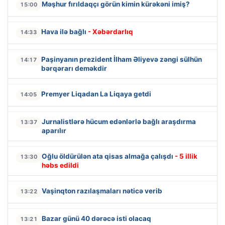
Məşhur fırıldaqçı görün kimin kürəkəni imiş?
15:00
Hava ilə bağlı
- Xəbərdarlıq
14:33
Paşinyanın prezident İlham Əliyevə zəngi sülhün
14:17
bərqərarı deməkdir
Premyer Liqadan La Liqaya getdi
14:05
Jurnalistlərə hücum edənlərlə bağlı araşdırma
13:37
aparılır
Oğlu öldürülən ata qisas almağa çalışdı
- 5 illik
13:30
həbs edildi
Vaşinqton razılaşmaları nəticə verib
13:22
Bazar günü 40 dərəcə isti olacaq
13:21