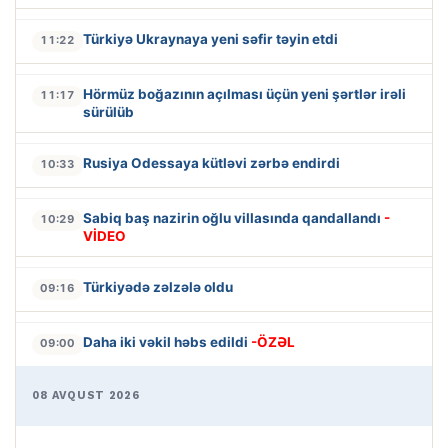
Türkiyə Ukraynaya yeni səfir təyin etdi
11:22
Hörmüz boğazının açılması üçün yeni şərtlər irəli
11:17
sürülüb
Rusiya Odessaya kütləvi zərbə endirdi
10:33
Sabiq baş nazirin oğlu villasında qandallandı
-
10:29
VİDEO
Türkiyədə zəlzələ oldu
09:16
Daha iki vəkil həbs edildi
-ÖZƏL
09:00
08 AVQUST 2026