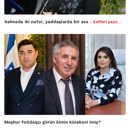
Səhnədə iki nəfər, yaddaşlarda bir səs
- Saffari yazır…
Məşhur fırıldaqçı görün kimin kürəkəni imiş?