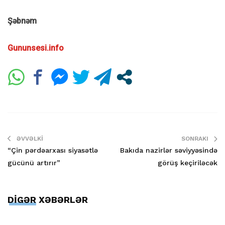
Şəbnəm
Gununsesi.info
ƏVVƏLKI
SONRAKI
“Çin pərdəarxası siyasətlə
Bakıda nazirlər səviyyəsində
gücünü artırır”
görüş keçiriləcək
DİGƏR XƏBƏRLƏR