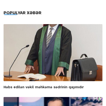
POPULYAR XƏBƏR
Həbs edilən vəkil məhkəmə sədrinin qayınıdır