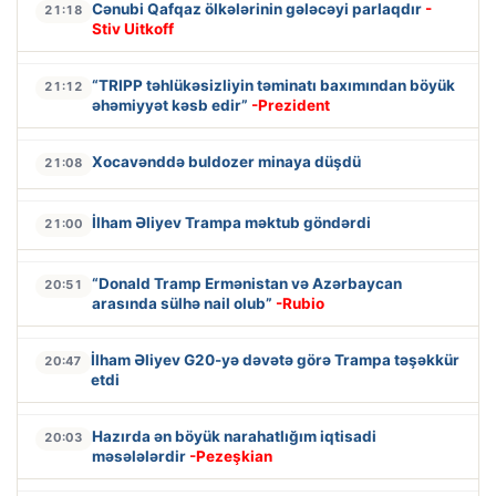
Cənubi Qafqaz ölkələrinin gələcəyi parlaqdır
-
21:18
Stiv Uitkoff
“TRIPP təhlükəsizliyin təminatı baxımından böyük
21:12
əhəmiyyət kəsb edir”
-Prezident
Xocavənddə buldozer minaya düşdü
21:08
İlham Əliyev Trampa məktub göndərdi
21:00
“Donald Tramp Ermənistan və Azərbaycan
20:51
arasında sülhə nail olub”
-Rubio
İlham Əliyev G20-yə dəvətə görə Trampa təşəkkür
20:47
etdi
Hazırda ən böyük narahatlığım iqtisadi
20:03
məsələlərdir
-Pezeşkian