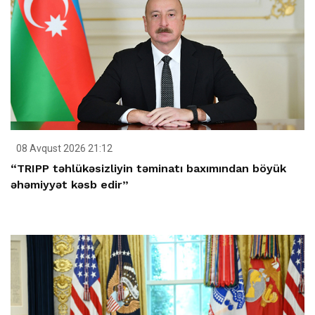
08 Avqust 2026 21:12
“TRIPP təhlükəsizliyin təminatı baxımından böyük
əhəmiyyət kəsb edir”