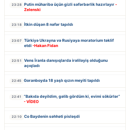
Putin müharibə üçün gizli səfərbərlik hazırlayır
-
23:28
Zelenski
İtkin düşən 8 nəfər tapıldı
23:18
Türkiyə Ukrayna və Rusiyaya moratorium təklif
23:07
etdi
-Hakan Fidan
Vens İranla danışıqlarda irəliləyiş olduğunu
22:51
açıqladı
Goranboyda 18 yaşlı qızın meyiti tapıldı
22:45
“Bakıda deyildim, gəlib gördüm ki, evimi sökürlər”
22:41
- VİDEO
Co Baydenin səhhəti pisləşdi
22:10