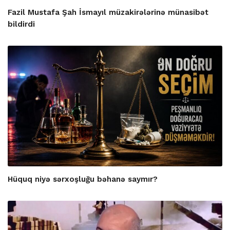
Fazil Mustafa Şah İsmayıl müzakirələrinə münasibət
bildirdi
Hüquq niyə sərxoşluğu bəhanə saymır?