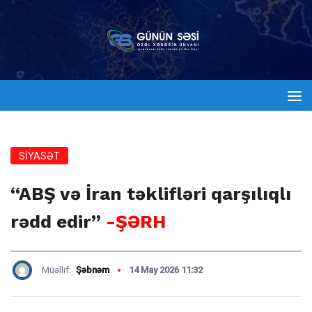
SİYASƏT
“ABŞ və İran təklifləri qarşılıqlı
rədd edir”
-ŞƏRH
Müəllif:
Şəbnəm
14 May 2026 11:32