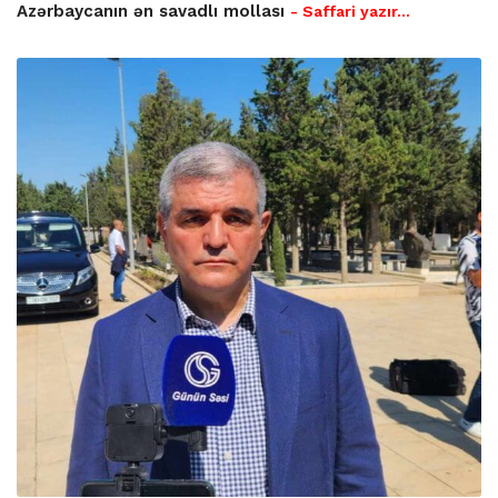
Azərbaycanın ən savadlı mollası
- Saffari yazır…