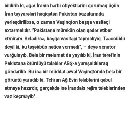
bildirib ki, əgər İranın hərbi obyektlərini qorumaq üçün
İran təyyarələri həqiqətən Pakistan bazalarında
yerləşdirilibsə, o zaman Vaşinqton başqa vasitəçi
axtarmalıdır. “Pakistana mümkün olan qədər etibar
etmirəm. Belədirsə, başqa vasitəçi tapmalıyıq. Təəccüblü
deyil ki, bu təşəbbüs nəticə vermədi”, – deyə senator
vurğulayıb. Belə bir məlumat da yayılıb ki, İran tərəfinin
Pakistana ötürdüyü tələblər ABŞ-a yumşaldılaraq
göndərilib. Bu isə bir müddət əvvəl Vaşinqtonda belə bir
görüntü yaradıb ki, Tehran Ağ Evin tələblərini qəbul
etməyə hazırdır, gerçəkdə isə İrandakı rejim tələblərindən
vaz keçməyib”.