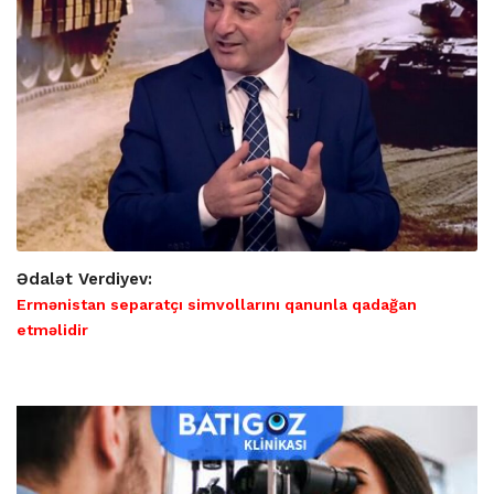
Ədalət Verdiyev:
Ermənistan separatçı simvollarını qanunla qadağan
etməlidir