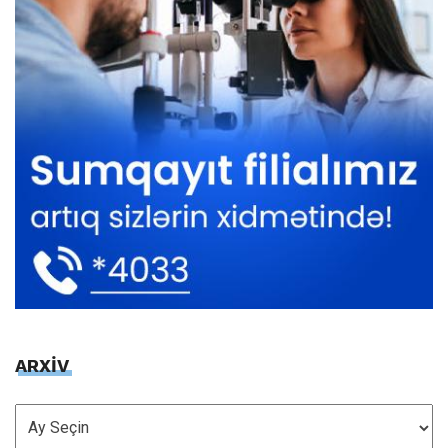
ARXİV
ARXİV