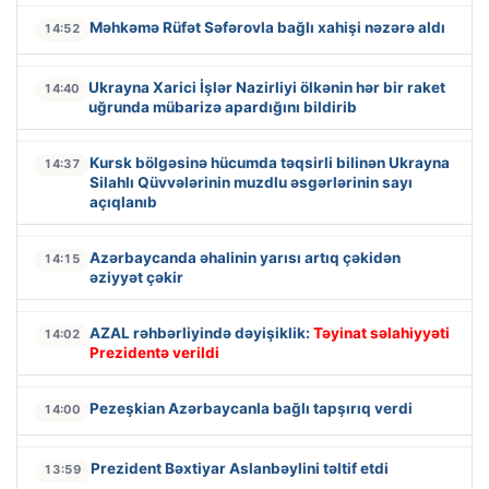
Məhkəmə Rüfət Səfərovla bağlı xahişi nəzərə aldı
14:52
Ukrayna Xarici İşlər Nazirliyi ölkənin hər bir raket
14:40
uğrunda mübarizə apardığını bildirib
Kursk bölgəsinə hücumda təqsirli bilinən Ukrayna
14:37
Silahlı Qüvvələrinin muzdlu əsgərlərinin sayı
açıqlanıb
Azərbaycanda əhalinin yarısı artıq çəkidən
14:15
əziyyət çəkir
AZAL rəhbərliyində dəyişiklik:
Təyinat səlahiyyəti
14:02
Prezidentə verildi
Pezeşkian Azərbaycanla bağlı tapşırıq verdi
14:00
Prezident Bəxtiyar Aslanbəylini təltif etdi
13:59