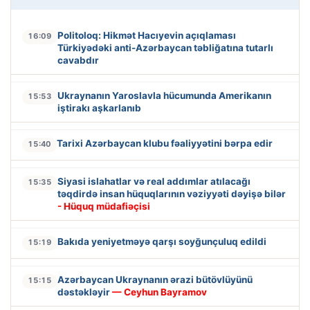
Politoloq: Hikmət Hacıyevin açıqlaması
16:09
Türkiyədəki anti-Azərbaycan təbliğatına tutarlı
cavabdır
Ukraynanın Yaroslavla hücumunda Amerikanın
15:53
iştirakı aşkarlanıb
Tarixi Azərbaycan klubu fəaliyyətini bərpa edir
15:40
Siyasi islahatlar və real addımlar atılacağı
15:35
təqdirdə insan hüquqlarının vəziyyəti dəyişə bilər
- Hüquq müdafiəçisi
Bakıda yeniyetməyə qarşı soyğunçuluq edildi
15:19
Azərbaycan Ukraynanın ərazi bütövlüyünü
15:15
dəstəkləyir
— Ceyhun Bayramov