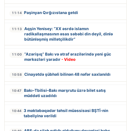
Paşinyan Qırğızıstana getdi
11:14
Aqşin Yenisey: “XX əsrdə islamın
11:13
radikallaşmasının əsas səbəbi din deyil, dinlə
bütünləşmiş millətçilikdir”
“Azərişıq” Bakı və ətraf ərazilərində yeni güc
11:00
mərkəzləri yaradır
- Video
Cinayətdə şübhəli bilinən 48 nəfər saxlanıldı
10:58
Bakı–Tbilisi–Bakı marşrutu üzrə bilet satış
10:47
müddəti uzadıldı
3 məktəbəqədər təhsil müəssisəsi BŞTİ-nin
10:44
tabeliyinə verildi
ABŞ-də silah qıtlığı olduğunu deyənləri həbs
10:40