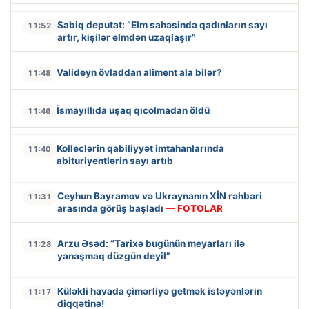
Sabiq deputat: “Elm sahəsində qadınların sayı
11:52
artır, kişilər elmdən uzaqlaşır”
Valideyn övladdan aliment ala bilər?
11:48
İsmayıllıda uşaq qıcolmadan öldü
11:46
Kolleclərin qabiliyyət imtahanlarında
11:40
abituriyentlərin sayı artıb
Ceyhun Bayramov və Ukraynanın XİN rəhbəri
11:31
arasında görüş başladı
— FOTOLAR
Arzu Əsəd: “Tarixə bugünün meyarları ilə
11:28
yanaşmaq düzgün deyil”
Küləkli havada çimərliyə getmək istəyənlərin
11:17
diqqətinə!