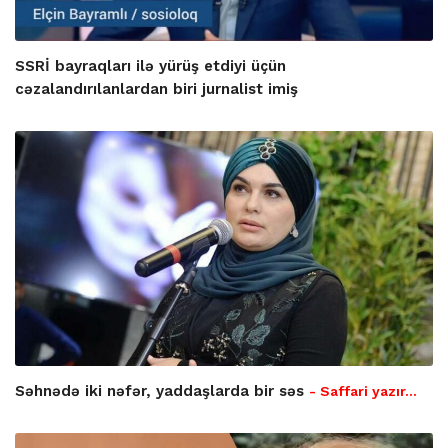
SSRİ bayraqları ilə yürüş etdiyi üçün
cəzalandırılanlardan biri jurnalist imiş
Səhnədə iki nəfər, yaddaşlarda bir səs
- Saffari yazır…