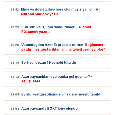
Elmə və dövlətçiliyə həsr olunmuş ziyalı ömrü
-
13:42
Qurban Sadıqov yazır...
“TikTok” və “Çılğın dondurmaçı”
- Qismət
13:29
Rüstəmov yazır…
Vətəndaşdan Azər Express-ə etiraz:
"Bağlamanı
13:20
çatdırılmış göstəriblər, amma təhvil verməyiblər"
Sərhədi pozan 19 əcnəbi tutuldu
13:19
Azərbaycanlılar niyə banka pul qoymur?
-
13:12
AÇIQLAMA
Ev alqı-satqısı ofisindən maklerin meyiti tapıldı
13:05
Azərbaycanda BOKT ləğv olundu
12:53