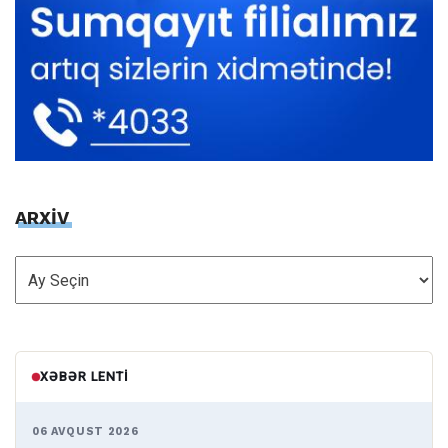
ARXİV
ARXİV
XƏBƏR LENTI
06 AVQUST 2026