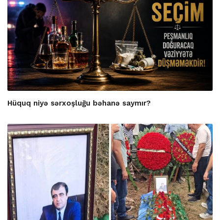
Hüquq niyə sərxoşluğu bəhanə saymır?