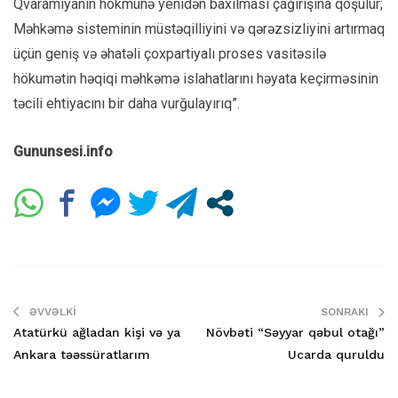
Qvaramiyanın hökmünə yenidən baxılması çağırışına qoşulur;
Məhkəmə sisteminin müstəqilliyini və qərəzsizliyini artırmaq
üçün geniş və əhatəli çoxpartiyalı proses vasitəsilə
hökumətin həqiqi məhkəmə islahatlarını həyata keçirməsinin
təcili ehtiyacını bir daha vurğulayırıq”.
Gununsesi.info
ƏVVƏLKI
SONRAKI
Atatürkü ağladan kişi və ya
Növbəti “Səyyar qəbul otağı”
Ankara təəssüratlarım
Ucarda quruldu