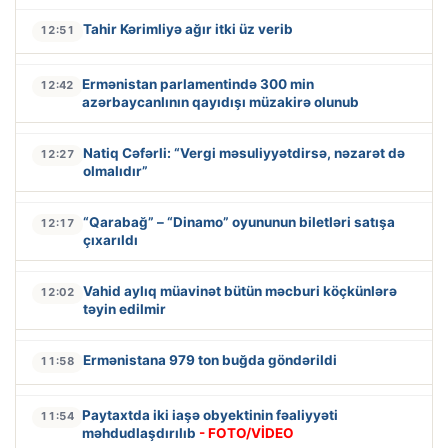
Tahir Kərimliyə ağır itki üz verib
12:51
Ermənistan parlamentində 300 min
12:42
azərbaycanlının qayıdışı müzakirə olunub
Natiq Cəfərli: “Vergi məsuliyyətdirsə, nəzarət də
12:27
olmalıdır”
“Qarabağ” – “Dinamo” oyununun biletləri satışa
12:17
çıxarıldı
Vahid aylıq müavinət bütün məcburi köçkünlərə
12:02
təyin edilmir
Ermənistana 979 ton buğda göndərildi
11:58
Paytaxtda iki iaşə obyektinin fəaliyyəti
11:54
məhdudlaşdırılıb
- FOTO/VİDEO