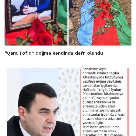
“Qara Tofiq” doğma kəndində dəfn olundu