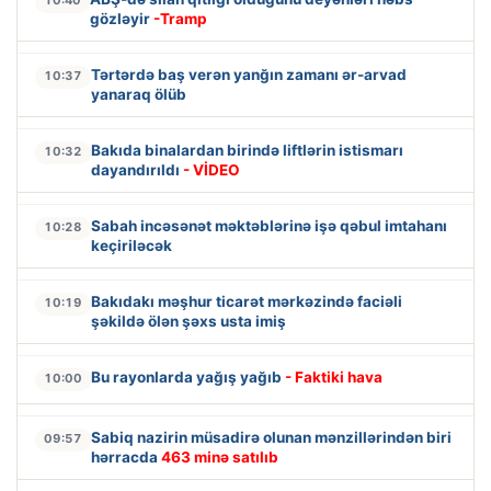
gözləyir
-Tramp
Tərtərdə baş verən yanğın zamanı ər-arvad
10:37
yanaraq ölüb
Bakıda binalardan birində liftlərin istismarı
10:32
dayandırıldı
- VİDEO
Sabah incəsənət məktəblərinə işə qəbul imtahanı
10:28
keçiriləcək
Bakıdakı məşhur ticarət mərkəzində faciəli
10:19
şəkildə ölən şəxs usta imiş
Bu rayonlarda yağış yağıb
- Faktiki hava
10:00
Sabiq nazirin müsadirə olunan mənzillərindən biri
09:57
hərracda
463 minə satılıb