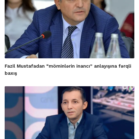
Fazil Mustafadan “möminlərin inancı” anlayışına fərqli
baxış