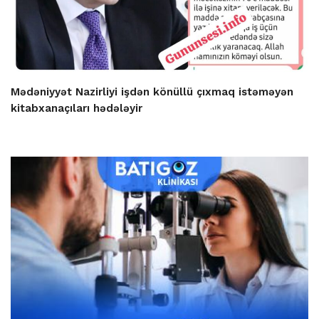
Mədəniyyət Nazirliyi işdən könüllü çıxmaq istəməyən
kitabxanaçıları hədələyir