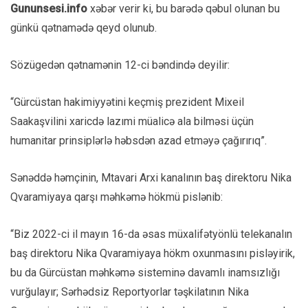
Gununsesi.info
xəbər verir ki, bu barədə qəbul olunan bu
günkü qətnamədə qeyd olunub.
Sözügedən qətnamənin 12-ci bəndində deyilir:
“Gürcüstan hakimiyyətini keçmiş prezident Mixeil
Saakaşvilini xaricdə lazımi müalicə ala bilməsi üçün
humanitar prinsiplərlə həbsdən azad etməyə çağırırıq”.
Sənəddə həmçinin, Mtavari Arxi kanalının baş direktoru Nika
Qvaramiyaya qarşı məhkəmə hökmü pislənib:
“Biz 2022-ci il mayın 16-da əsas müxalifətyönlü telekanalın
baş direktoru Nika Qvaramiyaya hökm oxunmasını pisləyirik,
bu da Gürcüstan məhkəmə sisteminə davamlı inamsızlığı
vurğulayır; Sərhədsiz Reportyorlar təşkilatının Nika