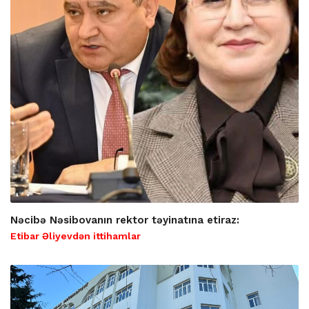
Nəcibə Nəsibovanın rektor təyinatına etiraz:
Etibar Əliyevdən ittihamlar