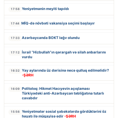
Yeniyetmənin meyiti tapıldı
17:58
MİQ-də növbəti vakansiya seçimi başlayır
17:44
Azərbaycanda BOKT ləğv olundu
17:33
İsrail “Hizbullah”ın qərargah və silah anbarlarını
17:12
vurdu
Yay aylarında üz dərisinə necə qulluq edilməlidir?
16:32
-ŞƏRH
Politoloq: Hikmət Hacıyevin açıqlaması
16:09
Türkiyədəki anti-Azərbaycan təbliğatına tutarlı
cavabdır
Yeniyetmələr sosial şəbəkələrdə gördüklərini öz
15:56
həyatı ilə müqayisə edir
-ŞƏRH