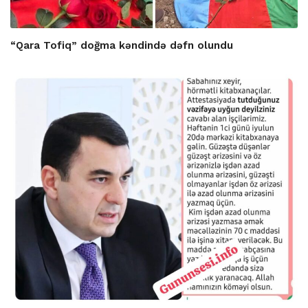
“Qara Tofiq” doğma kəndində dəfn olundu