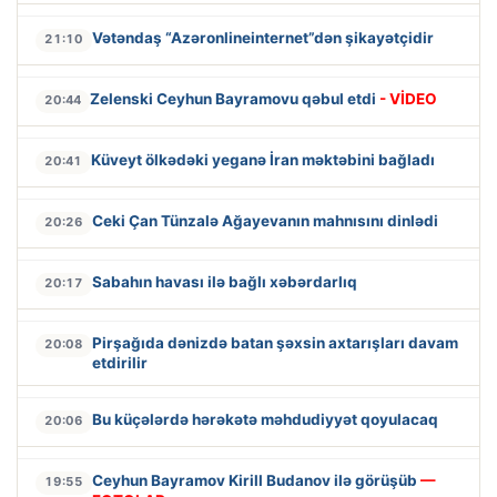
Vətəndaş “Azəronlineinternet”dən şikayətçidir
21:10
Zelenski Ceyhun Bayramovu qəbul etdi
- VİDEO
20:44
Küveyt ölkədəki yeganə İran məktəbini bağladı
20:41
Ceki Çan Tünzalə Ağayevanın mahnısını dinlədi
20:26
Sabahın havası ilə bağlı xəbərdarlıq
20:17
Pirşağıda dənizdə batan şəxsin axtarışları davam
20:08
etdirilir
Bu küçələrdə hərəkətə məhdudiyyət qoyulacaq
20:06
Ceyhun Bayramov Kirill Budanov ilə görüşüb
—
19:55