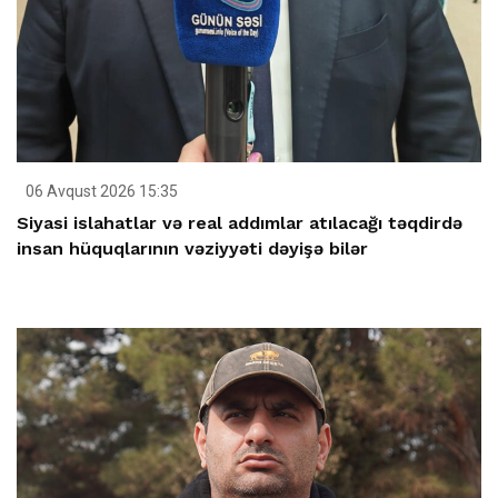
06 Avqust 2026 15:35
Siyasi islahatlar və real addımlar atılacağı təqdirdə
insan hüquqlarının vəziyyəti dəyişə bilər