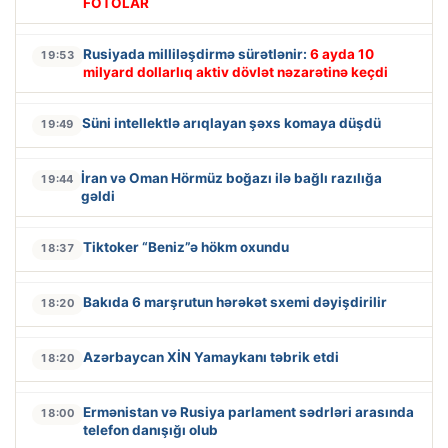
FOTOLAR
Rusiyada milliləşdirmə sürətlənir:
6 ayda 10
19:53
milyard dollarlıq aktiv dövlət nəzarətinə keçdi
Süni intellektlə arıqlayan şəxs komaya düşdü
19:49
İran və Oman Hörmüz boğazı ilə bağlı razılığa
19:44
gəldi
Tiktoker “Beniz”ə hökm oxundu
18:37
Bakıda 6 marşrutun hərəkət sxemi dəyişdirilir
18:20
Azərbaycan XİN Yamaykanı təbrik etdi
18:20
Ermənistan və Rusiya parlament sədrləri arasında
18:00
telefon danışığı olub