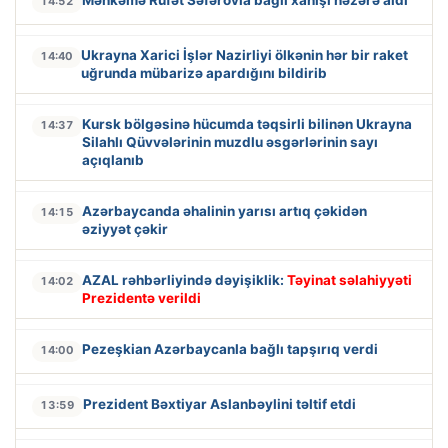
Məhkəmə Rüfət Səfərovla bağlı xahişi nəzərə aldı
14:52
Ukrayna Xarici İşlər Nazirliyi ölkənin hər bir raket
14:40
uğrunda mübarizə apardığını bildirib
Kursk bölgəsinə hücumda təqsirli bilinən Ukrayna
14:37
Silahlı Qüvvələrinin muzdlu əsgərlərinin sayı
açıqlanıb
Azərbaycanda əhalinin yarısı artıq çəkidən
14:15
əziyyət çəkir
AZAL rəhbərliyində dəyişiklik:
Təyinat səlahiyyəti
14:02
Prezidentə verildi
Pezeşkian Azərbaycanla bağlı tapşırıq verdi
14:00
Prezident Bəxtiyar Aslanbəylini təltif etdi
13:59