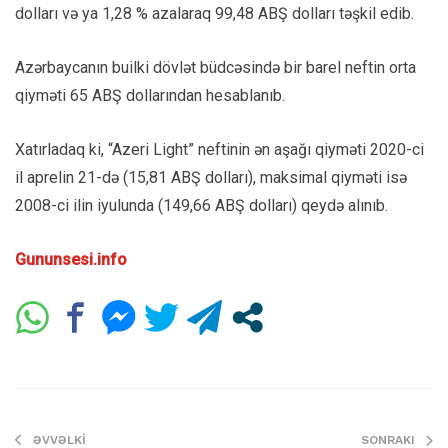
dolları və ya 1,28 % azalaraq 99,48 ABŞ dolları təşkil edib.
Azərbaycanın builki dövlət büdcəsində bir barel neftin orta
qiyməti 65 ABŞ dollarından hesablanıb.
Xatırladaq ki, “Azeri Light” neftinin ən aşağı qiyməti 2020-ci
il aprelin 21-də (15,81 ABŞ dolları), maksimal qiyməti isə
2008-ci ilin iyulunda (149,66 ABŞ dolları) qeydə alınıb.
Gununsesi.info
ƏVVƏLKI
SONRAKI