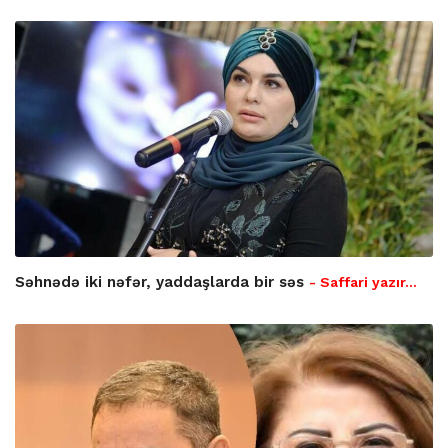
Səhnədə iki nəfər, yaddaşlarda bir səs
- Saffari yazır…