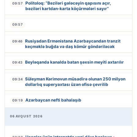
Politoloq: “Bəziləri gələcəyin qapısını açır,
09:57
bəziləri kartdan-karta köçürmələri sayır”
09:57
Rusiyadan Ermənistana Azərbaycandan tranzit
09:46
keçməklə buğda və daş kömür göndəriləcək
Beyləqanda kanalda batan şəxsin meyiti axtarılır
09:43
Süleyman Kərimovun müsadirə olunan 250 milyon
09:34
dollarlıq superyaxtası üzən ofisə çevrilib
Azərbaycan nefti bahalaşıb
09:19
06 AVQUST 2026