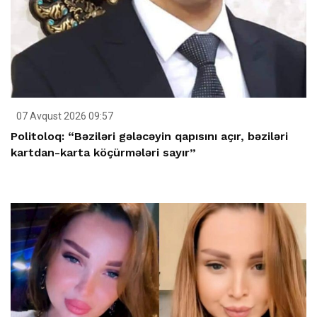
07 Avqust 2026 09:57
Politoloq: “Bəziləri gələcəyin qapısını açır, bəziləri
kartdan-karta köçürmələri sayır”