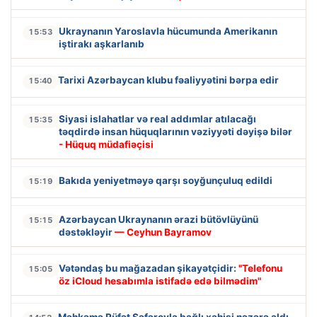
Ukraynanın Yaroslavla hücumunda Amerikanın
15:53
iştirakı aşkarlanıb
Tarixi Azərbaycan klubu fəaliyyətini bərpa edir
15:40
Siyasi islahatlar və real addımlar atılacağı
15:35
təqdirdə insan hüquqlarının vəziyyəti dəyişə bilər
- Hüquq müdafiəçisi
Bakıda yeniyetməyə qarşı soyğunçuluq edildi
15:19
Azərbaycan Ukraynanın ərazi bütövlüyünü
15:15
dəstəkləyir
— Ceyhun Bayramov
Vətəndaş bu mağazadan şikayətçidir:
"Telefonu
15:05
öz iCloud hesabımla istifadə edə bilmədim"