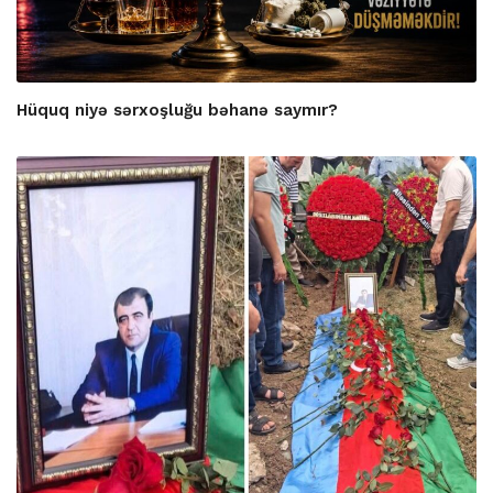
Hüquq niyə sərxoşluğu bəhanə saymır?