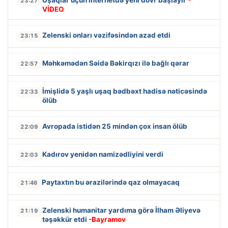
Uşaqlar üçün internetdə yeni dövr başlayır
-
23:27
VİDEO
Zelenski onları vəzifəsindən azad etdi
23:15
Məhkəmədən Səidə Bəkirqızı ilə bağlı qərar
22:57
İmişlidə 5 yaşlı uşaq bədbəxt hadisə nəticəsində
22:33
ölüb
Avropada istidən 25 mindən çox insan ölüb
22:09
Kadırov yenidən namizədliyini verdi
22:03
Paytaxtın bu ərazilərində qaz olmayacaq
21:46
Zelenski humanitar yardıma görə İlham Əliyevə
21:19
təşəkkür etdi
-Bayramov