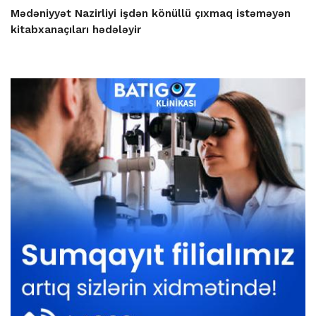
Mədəniyyət Nazirliyi işdən könüllü çıxmaq istəməyən
kitabxanaçıları hədələyir