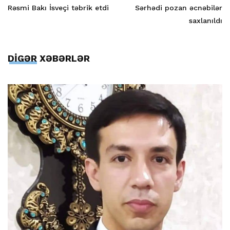
Rəsmi Bakı İsveçi təbrik etdi
Sərhədi pozan əcnəbilər
saxlanıldı
DİGƏR XƏBƏRLƏR