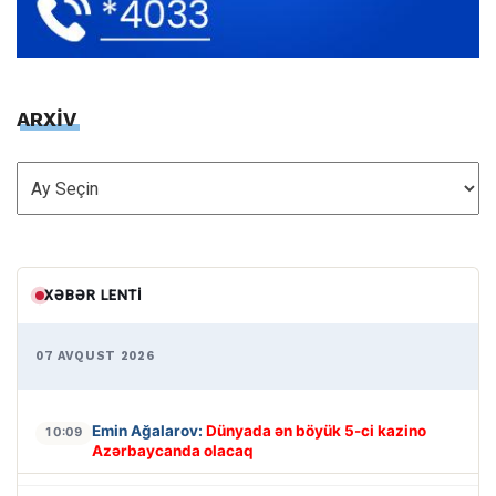
ARXİV
ARXİV
XƏBƏR LENTI
07 AVQUST 2026
Emin Ağalarov:
Dünyada ən böyük 5-ci kazino
10:09
Azərbaycanda olacaq