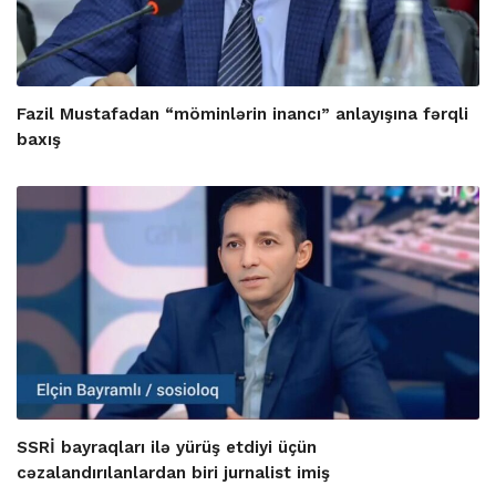
Fazil Mustafadan “möminlərin inancı” anlayışına fərqli
baxış
SSRİ bayraqları ilə yürüş etdiyi üçün
cəzalandırılanlardan biri jurnalist imiş