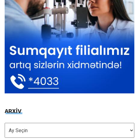
ARXİV
ARXİV