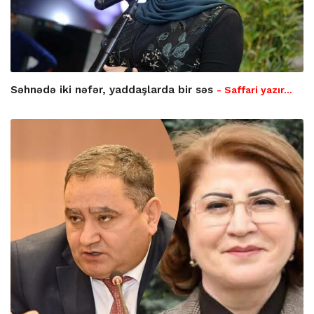
Səhnədə iki nəfər, yaddaşlarda bir səs
- Saffari yazır…