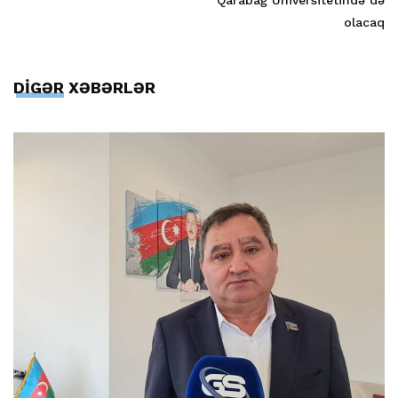
Qarabağ Universitetində də
olacaq
DİGƏR XƏBƏRLƏR