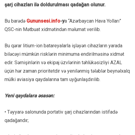
şarj cihazları ilə doldurulması qadağan olunur.
Bu barədə
Gununsesi.info
-y
a “Azərbaycan Hava Yolları”
QSC-nin Mətbuat xidmətindən məlumat verilib.
Bu qərar litium-ion batareyalarla işləyən cihazların yarada
biləcəyi mümkün risklərin minimuma endirilməsinə xidmət
edir. Sərnişinlərin və ekipaj üzvlərinin təhlükəsizliyi AZAL
üçün hər zaman prioritetdir və yenilənmiş tələblər beynəlxalq
mülki aviasiya qaydalarına tam uyğunlaşdırılıb.
Yeni qaydalara əsasən:
• Təyyarə salonunda portativ şarj cihazlarından istifadə
qadağandır;