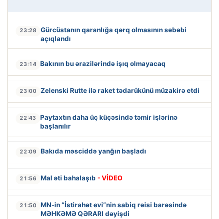
Gürcüstanın qaranlığa qərq olmasının səbəbi
23:28
açıqlandı
Bakının bu ərazilərində işıq olmayacaq
23:14
Zelenski Rutte ilə raket tədarükünü müzakirə etdi
23:00
Paytaxtın daha üç küçəsində təmir işlərinə
22:43
başlanılır
Bakıda məsciddə yanğın başladı
22:09
Mal əti bahalaşıb
- VİDEO
21:56
MN-in “İstirahət evi”nin sabiq rəisi barəsində
21:50
MƏHKƏMƏ QƏRARI dəyişdi