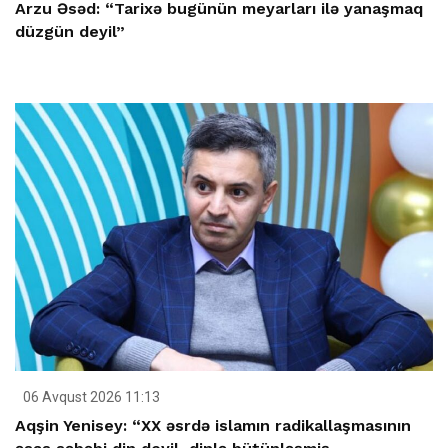
Arzu Əsəd: “Tarixə bugünün meyarları ilə yanaşmaq
düzgün deyil”
06 Avqust 2026 11:13
Aqşin Yenisey: “XX əsrdə islamın radikallaşmasının