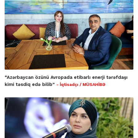
“Azərbaycan özünü Avropada etibarlı enerji tərəfdaşı
kimi təsdiq edə bilib”
- İqtisadçı / MÜSAHİBƏ