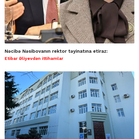
Nəcibə Nəsibovanın rektor təyinatına etiraz:
Etibar Əliyevdən ittihamlar