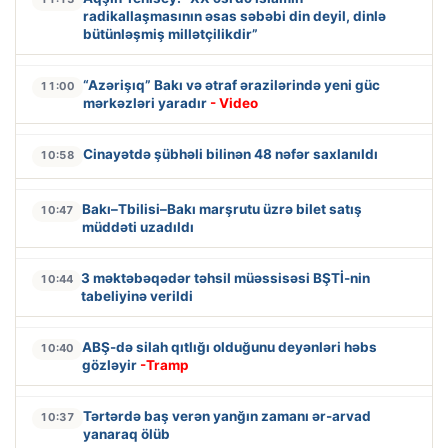
radikallaşmasının əsas səbəbi din deyil, dinlə
bütünləşmiş millətçilikdir”
“Azərişıq” Bakı və ətraf ərazilərində yeni güc
11:00
mərkəzləri yaradır
- Video
Cinayətdə şübhəli bilinən 48 nəfər saxlanıldı
10:58
Bakı–Tbilisi–Bakı marşrutu üzrə bilet satış
10:47
müddəti uzadıldı
3 məktəbəqədər təhsil müəssisəsi BŞTİ-nin
10:44
tabeliyinə verildi
ABŞ-də silah qıtlığı olduğunu deyənləri həbs
10:40
gözləyir
-Tramp
Tərtərdə baş verən yanğın zamanı ər-arvad
10:37
yanaraq ölüb