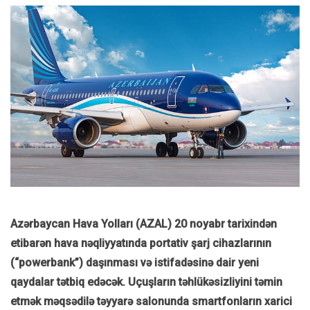
Azərbaycan Hava Yolları (AZAL) 20 noyabr tarixindən
etibarən hava nəqliyyatında portativ şarj cihazlarının
(“powerbank”) daşınması və istifadəsinə dair yeni
qaydalar tətbiq edəcək. Uçuşların təhlükəsizliyini təmin
etmək məqsədilə təyyarə salonunda smartfonların xarici