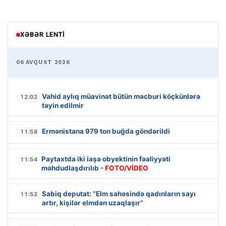
XƏBƏR LENTI
06 AVQUST 2026
Vahid aylıq müavinət bütün məcburi köçkünlərə
12:02
təyin edilmir
Ermənistana 979 ton buğda göndərildi
11:58
Paytaxtda iki iaşə obyektinin fəaliyyəti
11:54
məhdudlaşdırılıb
- FOTO/VİDEO
Sabiq deputat: “Elm sahəsində qadınların sayı
11:52
artır, kişilər elmdən uzaqlaşır”