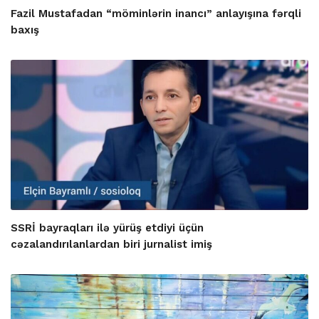
Fazil Mustafadan “möminlərin inancı” anlayışına fərqli
baxış
SSRİ bayraqları ilə yürüş etdiyi üçün
cəzalandırılanlardan biri jurnalist imiş