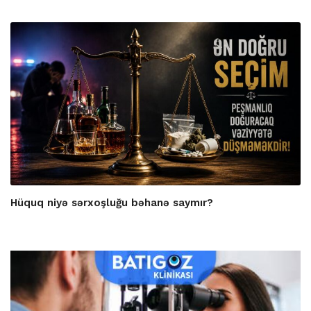
Hüquq niyə sərxoşluğu bəhanə saymır?