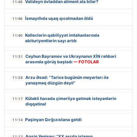
Valideyn övladdan aliment ala bilər?
11:48
İsmayıllıda uşaq qıcolmadan öldü
11:46
Kolleclərin qabiliyyət imtahanlarında
11:40
abituriyentlərin sayı artıb
Ceyhun Bayramov və Ukraynanın XİN rəhbəri
11:31
arasında görüş başladı
— FOTOLAR
Arzu Əsəd: “Tarixə bugünün meyarları ilə
11:28
yanaşmaq düzgün deyil”
Küləkli havada çimərliyə getmək istəyənlərin
11:17
diqqətinə!
Paşinyan Qırğızıstana getdi
11:14
Aqşin Yenisey: “XX əsrdə islamın
11:13