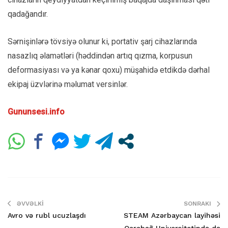
qadağandır.
Sərnişinlərə tövsiyə olunur ki, portativ şarj cihazlarında
nasazlıq əlamətləri (həddindən artıq qızma, korpusun
deformasiyası və ya kənar qoxu) müşahidə etdikdə dərhal
ekipaj üzvlərinə məlumat versinlər.
Gununsesi.info
ƏVVƏLKI
SONRAKI
Avro və rubl ucuzlaşdı
STEAM Azərbaycan layihəsi