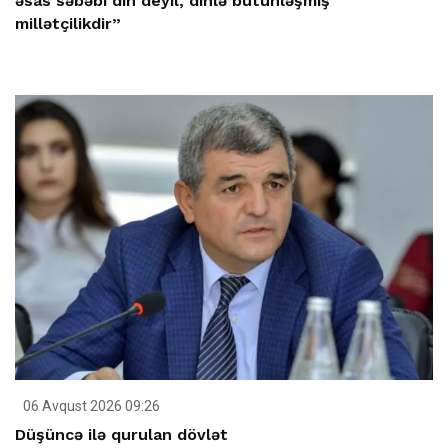
əsas səbəbi din deyil, dinlə bütünləşmiş
millətçilikdir”
06 Avqust 2026 09:26
Düşüncə ilə qurulan dövlət