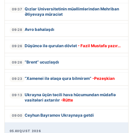
Qızlar Universitetinin müəllimlərindən Mehriban
09:37
Əliyevaya müraciət
Avro bahalaşdı
09:28
Düşüncə ilə qurulan dövlət
- Fazil Mustafa yazır…
09:26
“Brent” ucuzlaşdı
09:26
“Xamenei ilə əlaqə qura bilmirəm”
-Pezeşkian
09:23
Ukrayna üçün təcili hava hücumundan müdafiə
09:13
vasitələri axtarılır
-Rütte
Ceyhun Bayramov Ukraynaya getdi
09:00
05 AVQUST 2026