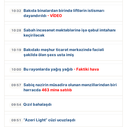
Bakıda binalardan birində liftlərin istismarı
10:32
dayandırıldı
- VİDEO
Sabah incəsənət məktəblərinə işə qəbul imtahanı
10:28
keçiriləcək
Bakıdakı məşhur ticarət mərkəzində faciəli
10:19
şəkildə ölən şəxs usta imiş
Bu rayonlarda yağış yağıb
- Faktiki hava
10:00
Sabiq nazirin müsadirə olunan mənzillərindən biri
09:57
hərracda
463 minə satılıb
Qızıl bahalaşdı
09:54
“Azeri Light” cüzi ucuzlaşdı
09:51