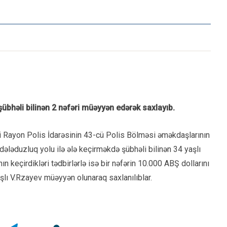
übhəli bilinən 2 nəfəri müəyyən edərək saxlayıb.
di Rayon Polis İdarəsinin 43-cü Polis Bölməsi əməkdaşlarının
ı dələduzluq yolu ilə ələ keçirməkdə şübhəli bilinən 34 yaşlı
keçirdikləri tədbirlərlə isə bir nəfərin 10.000 ABŞ dollarını
aşlı V.Rzayev müəyyən olunaraq saxlanılıblar.