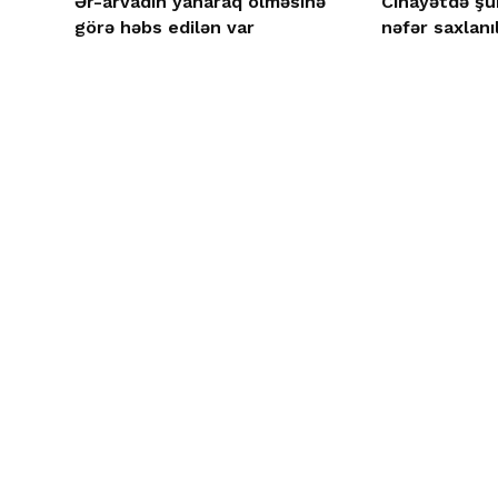
Ər-arvadın yanaraq ölməsinə
Cinayətdə şüb
görə həbs edilən var
nəfər saxlanı