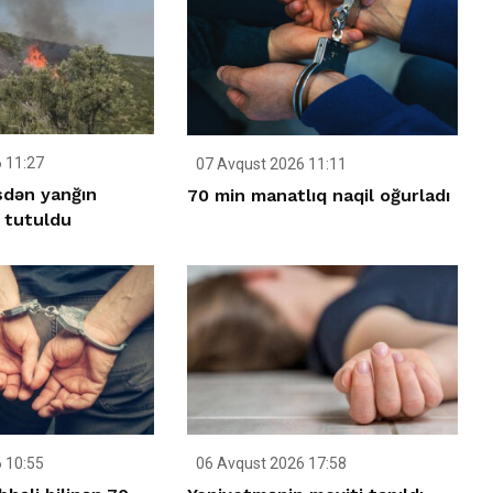
 11:27
07 Avqust 2026 11:11
dən yanğın
70 min manatlıq naqil oğurladı
 tutuldu
 10:55
06 Avqust 2026 17:58