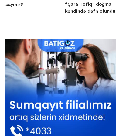
“Qara Tofiq” doğma
saymır?
kəndində dəfn olundu