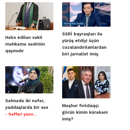
SSRİ bayraqları ilə
Həbs edilən vəkil
yürüş etdiyi üçün
məhkəmə sədrinin
cəzalandırılanlardan
qayınıdır
biri jurnalist imiş
Səhnədə iki nəfər,
Məşhur fırıldaqçı
yaddaşlarda bir səs
görün kimin kürəkəni
- Saffari yazır…
imiş?