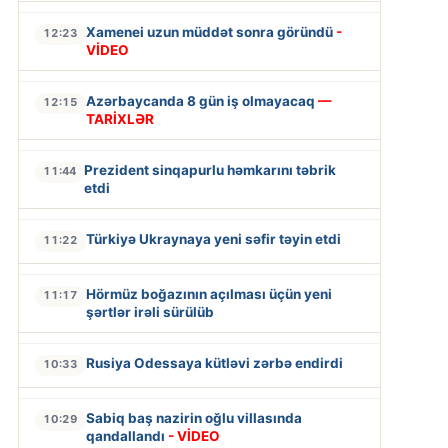
Xamenei uzun müddət sonra göründü
-
12:23
VİDEO
Azərbaycanda 8 gün iş olmayacaq
—
12:15
TARİXLƏR
Prezident sinqapurlu həmkarını təbrik
11:44
etdi
Türkiyə Ukraynaya yeni səfir təyin etdi
11:22
Hörmüz boğazının açılması üçün yeni
11:17
şərtlər irəli sürülüb
Rusiya Odessaya kütləvi zərbə endirdi
10:33
Sabiq baş nazirin oğlu villasında
10:29
qandallandı
- VİDEO