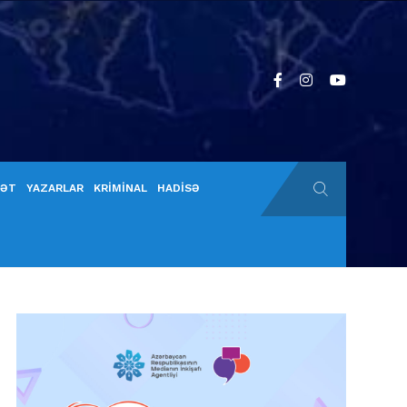
YƏT
YAZARLAR
KRİMİNAL
HADİSƏ