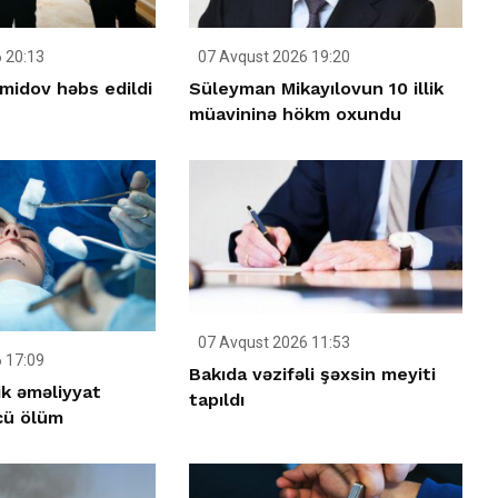
 20:13
07 Avqust 2026 19:20
əmidov həbs edildi
Süleyman Mikayılovun 10 illik
müavininə hökm oxundu
07 Avqust 2026 11:53
 17:09
Bakıda vəzifəli şəxsin meyiti
ik əməliyyat
tapıldı
cü ölüm