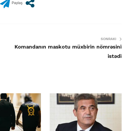
SONRAKI
Komandanın maskotu müxbirin nömrəsini
istədi