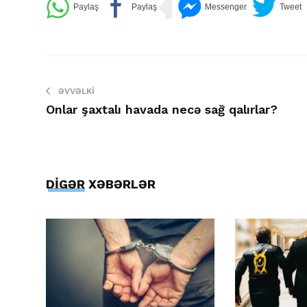
ƏVVƏLKI
Onlar şaxtalı havada necə sağ qalırlar?
DİGƏR XƏBƏRLƏR