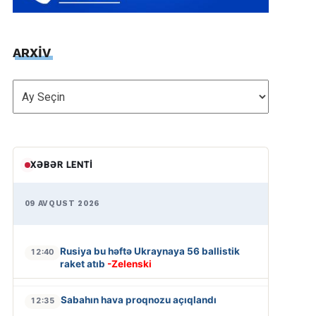
ARXİV
ARXİV
XƏBƏR LENTI
09 AVQUST 2026
Rusiya bu həftə Ukraynaya 56 ballistik
12:40
raket atıb
-Zelenski
Sabahın hava proqnozu açıqlandı
12:35