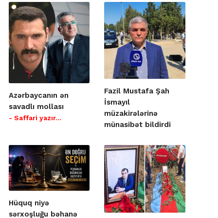
Fazil Mustafa Şah
Azərbaycanın ən
İsmayıl
savadlı mollası
müzakirələrinə
- Saffari yazır…
münasibət bildirdi
Hüquq niyə
sərxoşluğu bəhanə