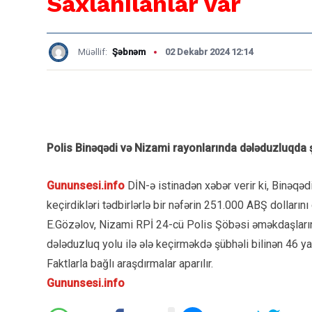
Saxlanılanlar var
Müəllif:
Şəbnəm
02 Dekabr 2024 12:14
Polis Binəqədi və Nizami rayonlarında dələduzluqda ş
Gununsesi.info
DİN-ə istinadən xəbər verir ki, Binəqə
keçirdikləri tədbirlərlə bir nəfərin 251.000 ABŞ dolların
E.Gözəlov, Nizami RPİ 24-cü Polis Şöbəsi əməkdaşlarının 
dələduzluq yolu ilə ələ keçirməkdə şübhəli bilinən 46 y
Faktlarla bağlı araşdırmalar aparılır.
Gununsesi.info