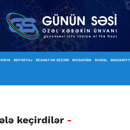
DÜNYA
REPORTAJ
REDAKTOR SEÇİMİ
MÜSAHİBƏ
SOSİAL
MƏDƏNİY
ələ keçirdilər
-