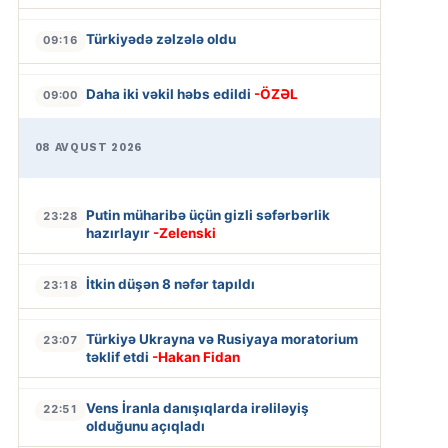
Türkiyədə zəlzələ oldu
09:16
Daha iki vəkil həbs edildi
-ÖZƏL
09:00
08 AVQUST 2026
Putin müharibə üçün gizli səfərbərlik
23:28
hazırlayır
-Zelenski
İtkin düşən 8 nəfər tapıldı
23:18
Türkiyə Ukrayna və Rusiyaya moratorium
23:07
təklif etdi
-Hakan Fidan
Vens İranla danışıqlarda irəliləyiş
22:51
olduğunu açıqladı