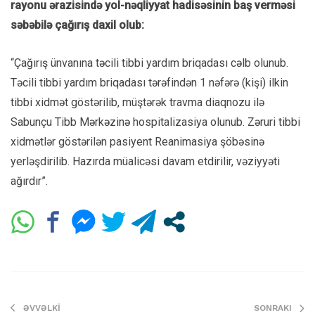
rayonu ərazisində yol-nəqliyyat hadisəsinin baş verməsi
səbəbilə çağırış daxil olub:
“Çağırış ünvanına təcili tibbi yardım briqadası cəlb olunub.
Təcili tibbi yardım briqadası tərəfindən 1 nəfərə (kişi) ilkin
tibbi xidmət göstərilib, müştərək travma diaqnozu ilə
Sabunçu Tibb Mərkəzinə hospitalizasiya olunub. Zəruri tibbi
xidmətlər göstərilən pasiyent Reanimasiya şöbəsinə
yerləşdirilib. Hazırda müalicəsi davam etdirilir, vəziyyəti
ağırdır”.
ƏVVƏLKI
SONRAKI