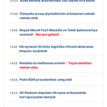
Azad edilmiş ərazilərində 340 layihə icra edilib
15:25
Dünyada ərzaq qiymətlərinin artmasının səbəbi
15:00
məlum olub
Rəşad Məcid Fazil Mustafa və Taleh Şahsuvarlıya
14:50
səsləndi
- Barışın getsin!
Ukraynanın itirilmiş logistika infrastrukturunun
14:44
miqyası açıqlanıb
Ronaldo bu həftəsonu evlənir
- Toyun detalları
14:35
məlum oldu
Putin BƏƏ prezidentinə zəng etdi
14:26
Ali Radanın deputatı Ukrayna ordusundakı
14:23
korrupsiyadan danışıb