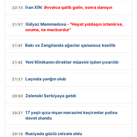
İran XİN:
Əvvəlcə qalib gəlin, sonra danışın
22:15
Gülyaz Məmmədova
- "Həyat yoldaşın istəmirsə,
21:57
oxuma, nə məcburdur"
Bakı və Zəngilanda ağaclar qanunsuz kəsilib
21:47
Yeni Klinikanın direktor müavini işdən çıxarıldı
21:42
Laçında yanğın olub
21:21
Zelenski Serbiyaya getdi
20:50
17 yaşlı qıza nişan mərasimi keçirənlər polisə
20:27
dəvət olundu
Rusiyada güclü zəlzələ oldu
20:18