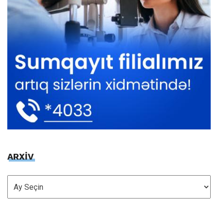
ARXİV
ARXİV