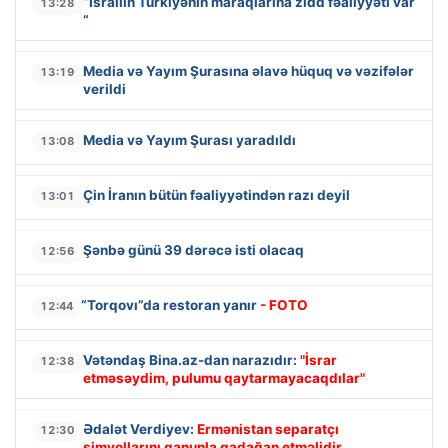
“İsrailin Türkiyənin maraqlarına zidd fəaliyyəti var
13:28
“
Media və Yayım Şurasına əlavə hüquq və vəzifələr
13:19
verildi
Media və Yayım Şurası yaradıldı
13:08
Çin İranın bütün fəaliyyətindən razı deyil
13:01
Şənbə günü 39 dərəcə isti olacaq
12:56
“Torqovı”da restoran yanır
- FOTO
12:44
Vətəndaş Bina.az-dan narazıdır:
"İsrar
12:38
etməsəydim, pulumu qaytarmayacaqdılar"
Ədalət Verdiyev:
Ermənistan separatçı
12:30
simvollarını qanunla qadağan etməlidir