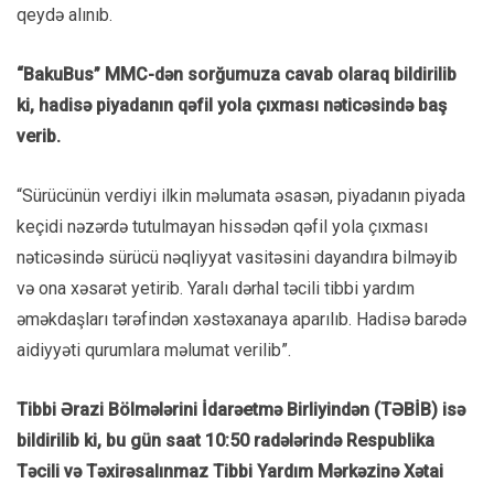
qeydə alınıb.
“BakuBus” MMC-dən sorğumuza cavab olaraq bildirilib
ki, hadisə piyadanın qəfil yola çıxması nəticəsində baş
verib.
“Sürücünün verdiyi ilkin məlumata əsasən, piyadanın piyada
keçidi nəzərdə tutulmayan hissədən qəfil yola çıxması
nəticəsində sürücü nəqliyyat vasitəsini dayandıra bilməyib
və ona xəsarət yetirib. Yaralı dərhal təcili tibbi yardım
əməkdaşları tərəfindən xəstəxanaya aparılıb. Hadisə barədə
aidiyyəti qurumlara məlumat verilib”.
Tibbi Ərazi Bölmələrini İdarəetmə Birliyindən (TƏBİB) isə
bildirilib ki, bu gün saat 10:50 radələrində Respublika
Təcili və Təxirəsalınmaz Tibbi Yardım Mərkəzinə Xətai