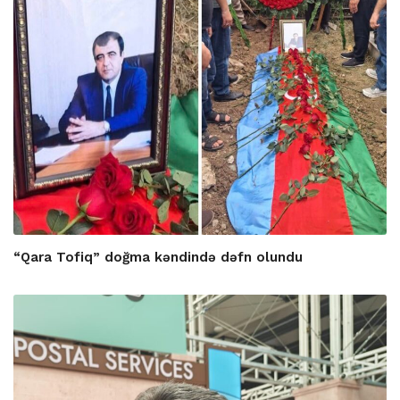
“Qara Tofiq” doğma kəndində dəfn olundu