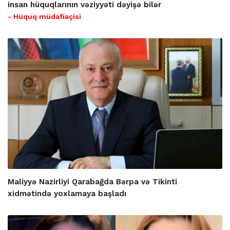
insan hüquqlarının vəziyyəti dəyişə bilər
- Hüquq müdafiəçisi
Maliyyə Nazirliyi Qarabağda Bərpa və Tikinti
xidmətində yoxlamaya başladı