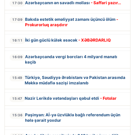
Azərbaycanın ən savadlı mollası
- Saffari yazır…
17:30
Bakıda estetik əməliyyat zamanı üçüncü ölüm
-
17:09
Prokurorluq araşdırır
İki gün güclü külək əsəcək
- XƏBƏRDARLIQ
16:11
Azərbaycanda vergi borcları 4 milyard manatı
16:09
keçib
Türkiyə, Səudiyyə Ərəbistanı və Pakistan arasında
15:49
Məkkə müdafiə sazişi imzalanıb
Nazir Lerikdə vətəndaşları qəbul etdi
- Fotolar
15:47
Paşinyan: Aİ-yə üzvlüklə bağlı referendum üçün
15:36
hələ şərait yoxdur