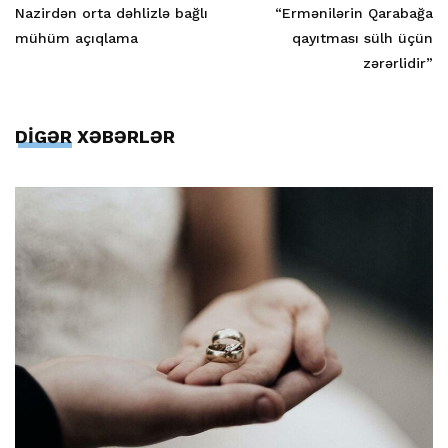
Nazirdən orta dəhlizlə bağlı
“Ermənilərin Qarabağa
mühüm açıqlama
qayıtması sülh üçün
zərərlidir”
DİGƏR XƏBƏRLƏR