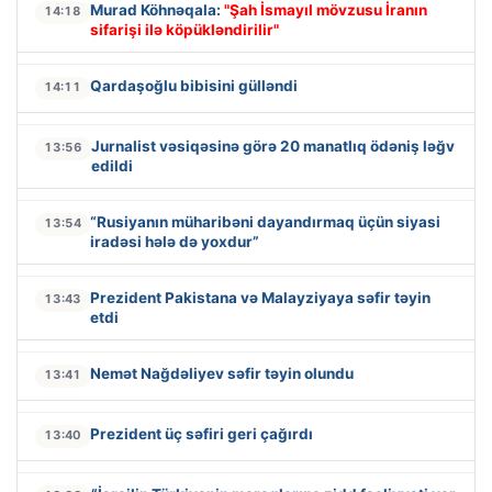
Murad Köhnəqala:
"Şah İsmayıl mövzusu İranın
14:18
sifarişi ilə köpükləndirilir"
Qardaşoğlu bibisini gülləndi
14:11
Jurnalist vəsiqəsinə görə 20 manatlıq ödəniş ləğv
13:56
edildi
“Rusiyanın müharibəni dayandırmaq üçün siyasi
13:54
iradəsi hələ də yoxdur”
Prezident Pakistana və Malayziyaya səfir təyin
13:43
etdi
Nemət Nağdəliyev səfir təyin olundu
13:41
Prezident üç səfiri geri çağırdı
13:40