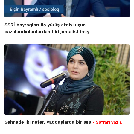
SSRİ bayraqları ilə yürüş etdiyi üçün
cəzalandırılanlardan biri jurnalist imiş
Səhnədə iki nəfər, yaddaşlarda bir səs
- Saffari yazır…