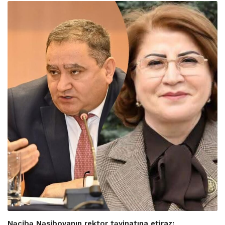
Nəcibə Nəsibovanın rektor təyinatına etiraz: