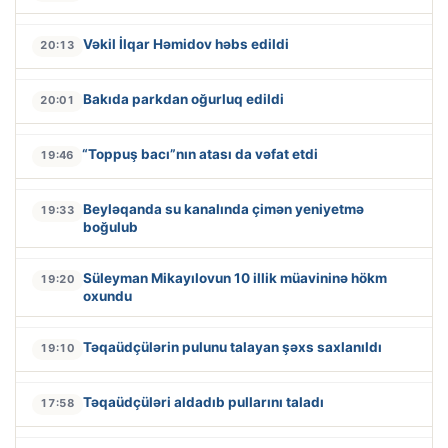
Vəkil İlqar Həmidov həbs edildi
20:13
Bakıda parkdan oğurluq edildi
20:01
“Toppuş bacı”nın atası da vəfat etdi
19:46
Beyləqanda su kanalında çimən yeniyetmə
19:33
boğulub
Süleyman Mikayılovun 10 illik müavininə hökm
19:20
oxundu
Təqaüdçülərin pulunu talayan şəxs saxlanıldı
19:10
Təqaüdçüləri aldadıb pullarını taladı
17:58