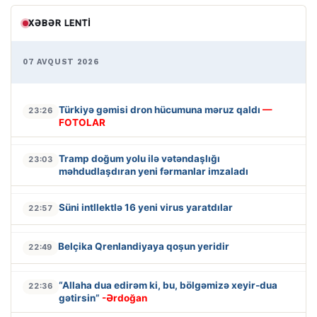
XƏBƏR LENTI
07 AVQUST 2026
Türkiyə gəmisi dron hücumuna məruz qaldı
—
23:26
FOTOLAR
Tramp doğum yolu ilə vətəndaşlığı
23:03
məhdudlaşdıran yeni fərmanlar imzaladı
Süni intllektlə 16 yeni virus yaratdılar
22:57
Belçika Qrenlandiyaya qoşun yeridir
22:49
“Allaha dua edirəm ki, bu, bölgəmizə xeyir-dua
22:36
gətirsin”
-Ərdoğan