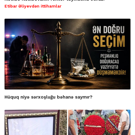
Etibar Əliyevdən ittihamlar
Hüquq niyə sərxoşluğu bəhanə saymır?