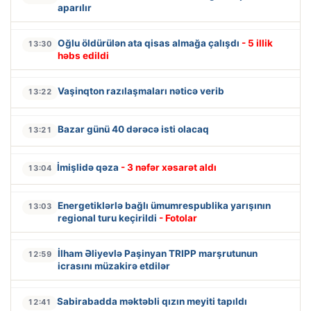
aparılır
Oğlu öldürülən ata qisas almağa çalışdı
- 5 illik
13:30
həbs edildi
Vaşinqton razılaşmaları nəticə verib
13:22
Bazar günü 40 dərəcə isti olacaq
13:21
İmişlidə qəza
- 3 nəfər xəsarət aldı
13:04
Energetiklərlə bağlı ümumrespublika yarışının
13:03
regional turu keçirildi
- Fotolar
İlham Əliyevlə Paşinyan TRIPP marşrutunun
12:59
icrasını müzakirə etdilər
Sabirabadda məktəbli qızın meyiti tapıldı
12:41