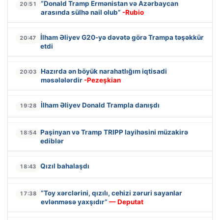
“Donald Tramp Ermənistan və Azərbaycan
20:51
arasında sülhə nail olub”
-Rubio
İlham Əliyev G20-yə dəvətə görə Trampa təşəkkür
20:47
etdi
Hazırda ən böyük narahatlığım iqtisadi
20:03
məsələlərdir
-Pezeşkian
İlham Əliyev Donald Trampla danışdı
19:28
Paşinyan və Tramp TRIPP layihəsini müzakirə
18:54
ediblər
Qızıl bahalaşdı
18:43
“Toy xərclərini, qızılı, cehizi zəruri sayanlar
17:38
evlənməsə yaxşıdır”
— Deputat