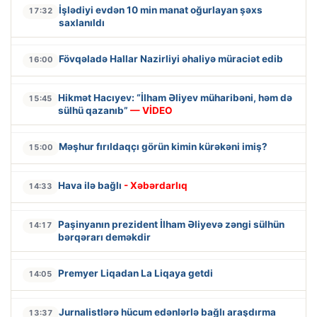
İşlədiyi evdən 10 min manat oğurlayan şəxs
17:32
saxlanıldı
Fövqəladə Hallar Nazirliyi əhaliyə müraciət edib
16:00
Hikmət Hacıyev: “İlham Əliyev müharibəni, həm də
15:45
sülhü qazanıb”
— VİDEO
Məşhur fırıldaqçı görün kimin kürəkəni imiş?
15:00
Hava ilə bağlı
- Xəbərdarlıq
14:33
Paşinyanın prezident İlham Əliyevə zəngi sülhün
14:17
bərqərarı deməkdir
Premyer Liqadan La Liqaya getdi
14:05
Jurnalistlərə hücum edənlərlə bağlı araşdırma
13:37