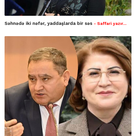
Səhnədə iki nəfər, yaddaşlarda bir səs
- Saffari yazır…