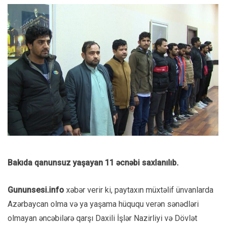
Bakıda qanunsuz yaşayan 11 əcnəbi saxlanılıb.
Gununsesi.info
xəbər verir ki, paytaxın müxtəlif ünvanlarda
Azərbaycan olma və ya yaşama hüququ verən sənədləri
olmayan əncəbilərə qarşı Daxili İşlər Nazirliyi və Dövlət