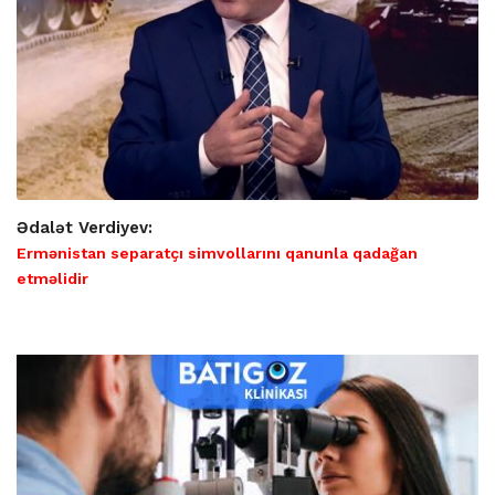
Ədalət Verdiyev:
Ermənistan separatçı simvollarını qanunla qadağan
etməlidir