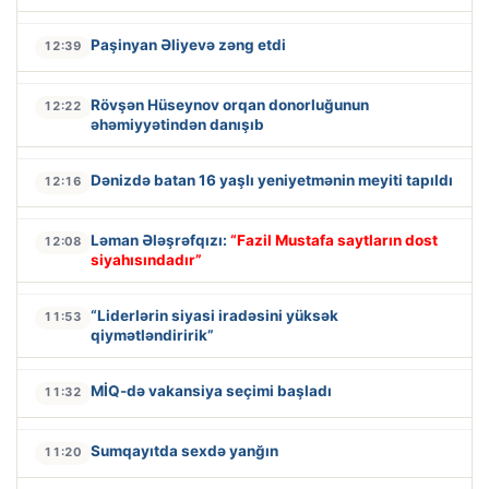
Paşinyan Əliyevə zəng etdi
12:39
Rövşən Hüseynov orqan donorluğunun
12:22
əhəmiyyətindən danışıb
Dənizdə batan 16 yaşlı yeniyetmənin meyiti tapıldı
12:16
Ləman Ələşrəfqızı:
“Fazil Mustafa saytların dost
12:08
siyahısındadır”
“Liderlərin siyasi iradəsini yüksək
11:53
qiymətləndiririk”
MİQ-də vakansiya seçimi başladı
11:32
Sumqayıtda sexdə yanğın
11:20