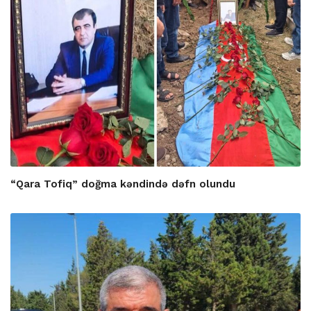
“Qara Tofiq” doğma kəndində dəfn olundu