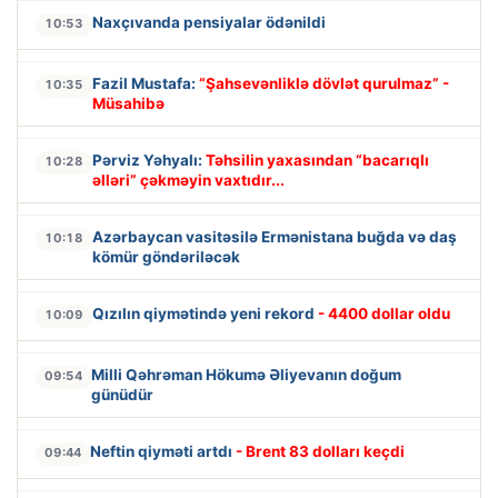
Naxçıvanda pensiyalar ödənildi
10:53
Fazil Mustafa:
“Şahsevənliklə dövlət qurulmaz” -
10:35
Müsahibə
Pərviz Yəhyalı:
Təhsilin yaxasından “bacarıqlı
10:28
əlləri” çəkməyin vaxtıdır...
Azərbaycan vasitəsilə Ermənistana buğda və daş
10:18
kömür göndəriləcək
Qızılın qiymətində yeni rekord
- 4400 dollar oldu
10:09
Milli Qəhrəman Hökumə Əliyevanın doğum
09:54
günüdür
Neftin qiyməti artdı
- Brent 83 dolları keçdi
09:44