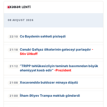
XƏBƏR LENTI
08 AVQUST 2026
Co Baydenin səhhəti pisləşdi
22:10
Cənubi Qafqaz ölkələrinin gələcəyi parlaqdır
-
21:18
Stiv Uitkoff
“TRIPP təhlükəsizliyin təminatı baxımından böyük
21:12
əhəmiyyət kəsb edir”
-Prezident
Xocavənddə buldozer minaya düşdü
21:08
İlham Əliyev Trampa məktub göndərdi
21:00