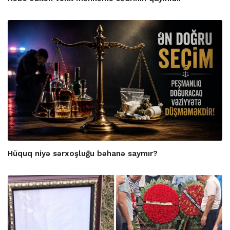
Hüquq niyə sərxoşluğu bəhanə saymır?