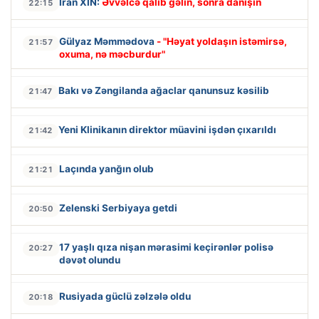
İran XİN:
Əvvəlcə qalib gəlin, sonra danışın
22:15
Gülyaz Məmmədova
- "Həyat yoldaşın istəmirsə,
21:57
oxuma, nə məcburdur"
Bakı və Zəngilanda ağaclar qanunsuz kəsilib
21:47
Yeni Klinikanın direktor müavini işdən çıxarıldı
21:42
Laçında yanğın olub
21:21
Zelenski Serbiyaya getdi
20:50
17 yaşlı qıza nişan mərasimi keçirənlər polisə
20:27
dəvət olundu
Rusiyada güclü zəlzələ oldu
20:18