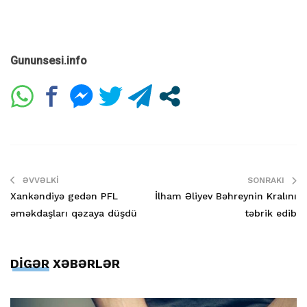
Gununsesi.info
ƏVVƏLKI
SONRAKI
Xankəndiyə gedən PFL
İlham Əliyev Bəhreynin Kralını
əməkdaşları qəzaya düşdü
təbrik edib
DİGƏR XƏBƏRLƏR