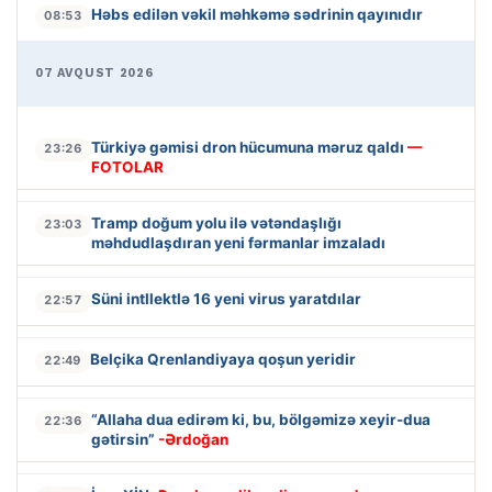
Həbs edilən vəkil məhkəmə sədrinin qayınıdır
08:53
07 AVQUST 2026
Türkiyə gəmisi dron hücumuna məruz qaldı
—
23:26
FOTOLAR
Tramp doğum yolu ilə vətəndaşlığı
23:03
məhdudlaşdıran yeni fərmanlar imzaladı
Süni intllektlə 16 yeni virus yaratdılar
22:57
Belçika Qrenlandiyaya qoşun yeridir
22:49
“Allaha dua edirəm ki, bu, bölgəmizə xeyir-dua
22:36
gətirsin”
-Ərdoğan