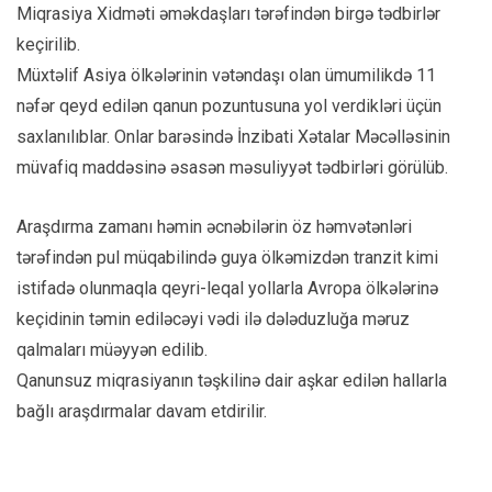
Miqrasiya Xidməti əməkdaşları tərəfindən birgə tədbirlər
keçirilib.
Müxtəlif Asiya ölkələrinin vətəndaşı olan ümumilikdə 11
nəfər qeyd edilən qanun pozuntusuna yol verdikləri üçün
saxlanılıblar. Onlar barəsində İnzibati Xətalar Məcəlləsinin
müvafiq maddəsinə əsasən məsuliyyət tədbirləri görülüb.
Araşdırma zamanı həmin əcnəbilərin öz həmvətənləri
tərəfindən pul müqabilində guya ölkəmizdən tranzit kimi
istifadə olunmaqla qeyri-leqal yollarla Avropa ölkələrinə
keçidinin təmin ediləcəyi vədi ilə dələduzluğa məruz
qalmaları müəyyən edilib.
Qanunsuz miqrasiyanın təşkilinə dair aşkar edilən hallarla
bağlı araşdırmalar davam etdirilir.