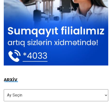
ARXİV
ARXİV