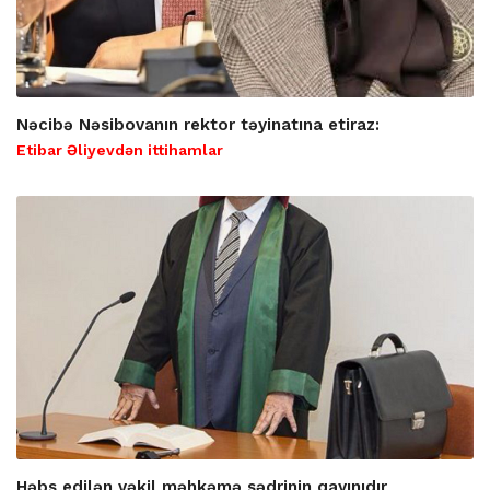
Nəcibə Nəsibovanın rektor təyinatına etiraz:
Etibar Əliyevdən ittihamlar
Həbs edilən vəkil məhkəmə sədrinin qayınıdır