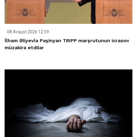
08 Avqust 2026 12:59
İlham Əliyevlə Paşinyan TRIPP marşrutunun icrasını
müzakirə etdilər