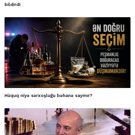
bildirdi
Hüquq niyə sərxoşluğu bəhanə saymır?