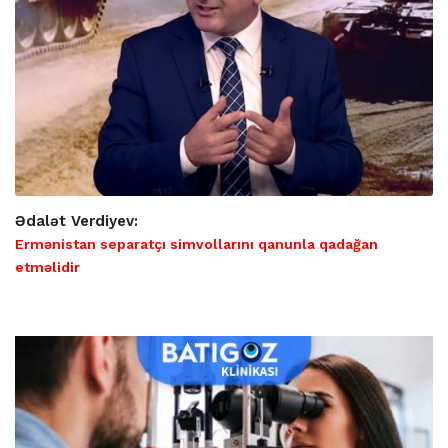
Ədalət Verdiyev:
Ermənistan separatçı simvollarını qanunla qadağan
etməlidir