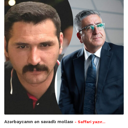
Azərbaycanın ən savadlı mollası
- Saffari yazır…