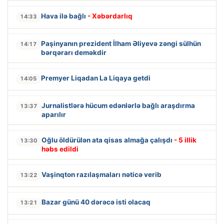
Hava ilə bağlı
- Xəbərdarlıq
14:33
Paşinyanın prezident İlham Əliyevə zəngi sülhün
14:17
bərqərarı deməkdir
Premyer Liqadan La Liqaya getdi
14:05
Jurnalistlərə hücum edənlərlə bağlı araşdırma
13:37
aparılır
Oğlu öldürülən ata qisas almağa çalışdı
- 5 illik
13:30
həbs edildi
Vaşinqton razılaşmaları nəticə verib
13:22
Bazar günü 40 dərəcə isti olacaq
13:21