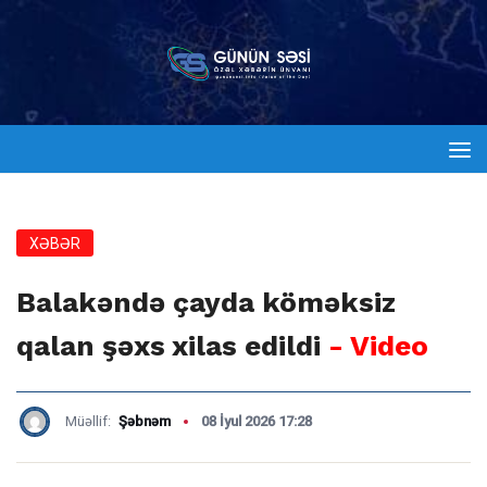
XƏBƏR
Balakəndə çayda köməksiz
qalan şəxs xilas edildi
- Video
Müəllif:
Şəbnəm
08 İyul 2026 17:28