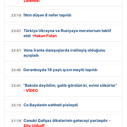
Zelenski
İtkin düşən 8 nəfər tapıldı
23:18
Türkiyə Ukrayna və Rusiyaya moratorium təklif
23:07
etdi
-Hakan Fidan
Vens İranla danışıqlarda irəliləyiş olduğunu
22:51
açıqladı
Goranboyda 18 yaşlı qızın meyiti tapıldı
22:45
“Bakıda deyildim, gəlib gördüm ki, evimi sökürlər”
22:41
- VİDEO
Co Baydenin səhhəti pisləşdi
22:10
Cənubi Qafqaz ölkələrinin gələcəyi parlaqdır
-
21:18
Stiv Uitkoff