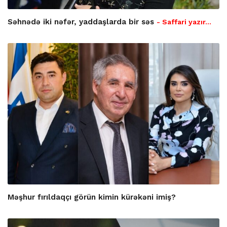
Səhnədə iki nəfər, yaddaşlarda bir səs
- Saffari yazır…
Məşhur fırıldaqçı görün kimin kürəkəni imiş?