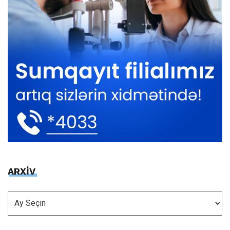
ARXİV
ARXİV