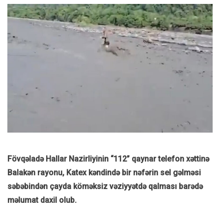
Fövqəladə Hallar Nazirliyinin “112” qaynar telefon xəttinə
Balakən rayonu, Katex kəndində bir nəfərin sel gəlməsi
səbəbindən çayda köməksiz vəziyyətdə qalması barədə
məlumat daxil olub.