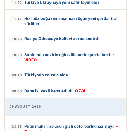
Türkiyə Ukraynaya yeni səfir təyin etdi
11:22
Hörmüz boğazının açılması üçün yeni şərtlər irəli
11:17
sürülüb
Rusiya Odessaya kütləvi zərbə endirdi
10:33
Sabiq baş nazirin oğlu villasında qandallandı
-
10:29
VİDEO
Türkiyədə zəlzələ oldu
09:16
Daha iki vəkil həbs edildi
-ÖZƏL
09:00
08 AVQUST 2026
Putin müharibə üçün gizli səfərbərlik hazırlayır
-
23:28