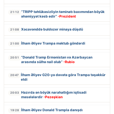
“TRIPP təhlükəsizliyin təminatı baxımından böyük
21:12
əhəmiyyət kəsb edir”
-Prezident
Xocavənddə buldozer minaya düşdü
21:08
İlham Əliyev Trampa məktub göndərdi
21:00
“Donald Tramp Ermənistan və Azərbaycan
20:51
arasında sülhə nail olub”
-Rubio
İlham Əliyev G20-yə dəvətə görə Trampa təşəkkür
20:47
etdi
Hazırda ən böyük narahatlığım iqtisadi
20:03
məsələlərdir
-Pezeşkian
İlham Əliyev Donald Trampla danışdı
19:28