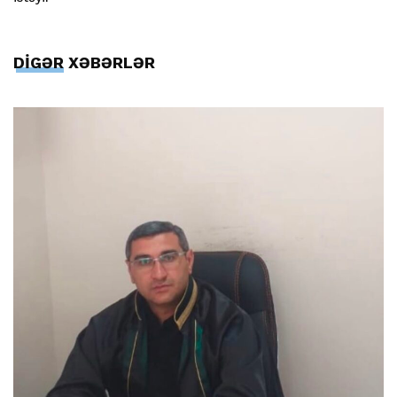
DİGƏR XƏBƏRLƏR