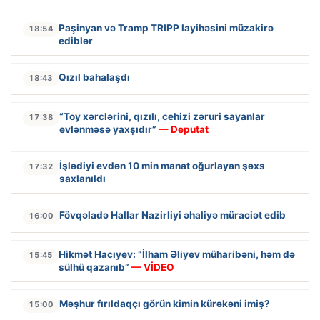
Paşinyan və Tramp TRIPP layihəsini müzakirə
18:54
ediblər
Qızıl bahalaşdı
18:43
“Toy xərclərini, qızılı, cehizi zəruri sayanlar
17:38
evlənməsə yaxşıdır”
— Deputat
İşlədiyi evdən 10 min manat oğurlayan şəxs
17:32
saxlanıldı
Fövqəladə Hallar Nazirliyi əhaliyə müraciət edib
16:00
Hikmət Hacıyev: “İlham Əliyev müharibəni, həm də
15:45
sülhü qazanıb”
— VİDEO
Məşhur fırıldaqçı görün kimin kürəkəni imiş?
15:00