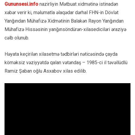
Gununsesi.info
nazirliyin Mətbuat xidmətinə istinadən
xəbər verir ki, məlumatla əlaqədar dərhal FHN-in Dövlət
Yanğından Mühafizə Xidmətinin Balakən Rayon Yanğından
Mühafizə Hissəsinin yanğınsöndürən-xilasediciləri əraziyə
cəlb olunub.
Həyata keçirilən xilasetmə tədbirləri nəticəsində çayda
köməksiz vəziyyətdə qalan vətəndaş – 1985-ci il təvəllüdlü
Ramiz Şaban oğlu Asxabov xilas edilib.