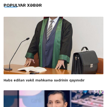
POPULYAR XƏBƏR
Həbs edilən vəkil məhkəmə sədrinin qayınıdır