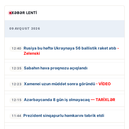
XƏBƏR LENTI
09 AVQUST 2026
Rusiya bu həftə Ukraynaya 56 ballistik raket atıb
-
12:40
Zelenski
Sabahın hava proqnozu açıqlandı
12:35
Xamenei uzun müddət sonra göründü
- VİDEO
12:23
Azərbaycanda 8 gün iş olmayacaq
— TARİXLƏR
12:15
Prezident sinqapurlu həmkarını təbrik etdi
11:44