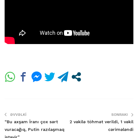
ƏVVƏLKI
SONRAKI
“Bu axşam İranı çox sərt
2 vəkilə töhmət verildi, 1 vəkil
vuracağıq, Putin razılaşmaq
cərimələndi
istəyir”