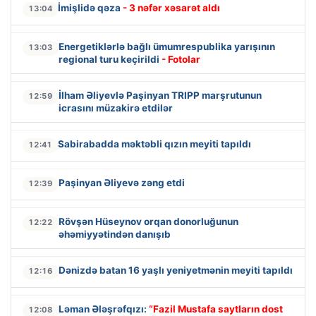
İmişlidə qəza
- 3 nəfər xəsarət aldı
13:04
Energetiklərlə bağlı ümumrespublika yarışının
13:03
regional turu keçirildi
- Fotolar
İlham Əliyevlə Paşinyan TRIPP marşrutunun
12:59
icrasını müzakirə etdilər
Sabirabadda məktəbli qızın meyiti tapıldı
12:41
Paşinyan Əliyevə zəng etdi
12:39
Rövşən Hüseynov orqan donorluğunun
12:22
əhəmiyyətindən danışıb
Dənizdə batan 16 yaşlı yeniyetmənin meyiti tapıldı
12:16
Ləman Ələşrəfqızı:
“Fazil Mustafa saytların dost
12:08