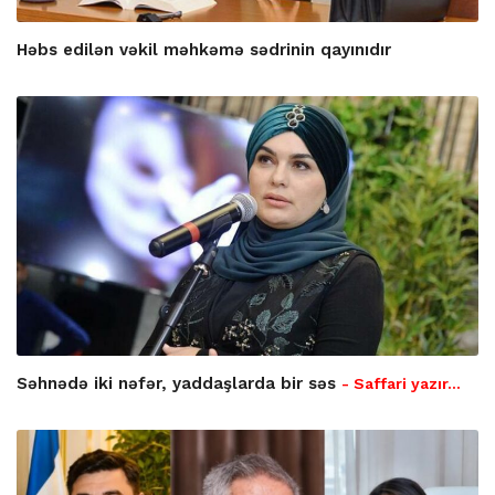
Həbs edilən vəkil məhkəmə sədrinin qayınıdır
Səhnədə iki nəfər, yaddaşlarda bir səs
- Saffari yazır…