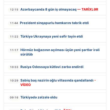
Azərbaycanda 8 gün iş olmayacaq
— TARİXLƏR
12:15
Prezident sinqapurlu həmkarını təbrik etdi
11:44
Türkiyə Ukraynaya yeni səfir təyin etdi
11:22
Hörmüz boğazının açılması üçün yeni şərtlər irəli
11:17
sürülüb
Rusiya Odessaya kütləvi zərbə endirdi
10:33
Sabiq baş nazirin oğlu villasında qandallandı
-
10:29
VİDEO
Türkiyədə zəlzələ oldu
09:16