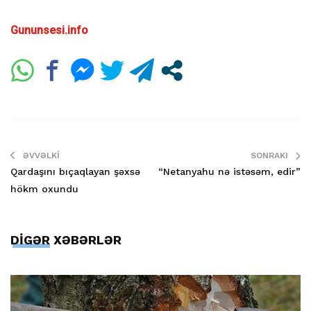
Gununsesi.info
ƏVVƏLKI
SONRAKI
Qardaşını bıçaqlayan şəxsə
“Netanyahu nə istəsəm, edir”
hökm oxundu
DİGƏR XƏBƏRLƏR