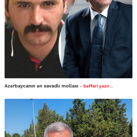
Azərbaycanın ən savadlı mollası
- Saffari yazır…