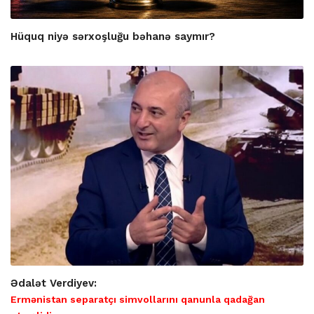
Hüquq niyə sərxoşluğu bəhanə saymır?
Ədalət Verdiyev:
Ermənistan separatçı simvollarını qanunla qadağan