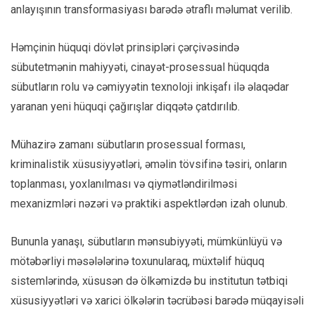
anlayışının transformasiyası barədə ətraflı məlumat verilib.
Həmçinin hüquqi dövlət prinsipləri çərçivəsində
sübutetmənin mahiyyəti, cinayət-prosessual hüquqda
sübutların rolu və cəmiyyətin texnoloji inkişafı ilə əlaqədar
yaranan yeni hüquqi çağırışlar diqqətə çatdırılıb.
Mühazirə zamanı sübutların prosessual forması,
kriminalistik xüsusiyyətləri, əməlin tövsifinə təsiri, onların
toplanması, yoxlanılması və qiymətləndirilməsi
mexanizmləri nəzəri və praktiki aspektlərdən izah olunub.
Bununla yanaşı, sübutların mənsubiyyəti, mümkünlüyü və
mötəbərliyi məsələlərinə toxunularaq, müxtəlif hüquq
sistemlərində, xüsusən də ölkəmizdə bu institutun tətbiqi
xüsusiyyətləri və xarici ölkələrin təcrübəsi barədə müqayisəli