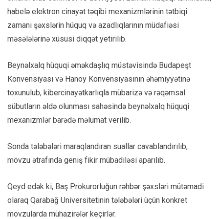
habelə elektron cinayət təqibi mexanizmlərinin tətbiqi
zamanı şəxslərin hüquq və azadlıqlarının müdafiəsi
məsələlərinə xüsusi diqqət yetirilib.
Beynəlxalq hüquqi əməkdaşlıq müstəvisində Budapeşt
Konvensiyası və Hanoy Konvensiyasının əhəmiyyətinə
toxunulub, kibercinayətkarlıqla mübarizə və rəqəmsal
sübutların əldə olunması sahəsində beynəlxalq hüquqi
mexanizmlər barədə məlumat verilib.
Sonda tələbələri maraqlandıran suallar cavablandırılıb,
mövzu ətrafında geniş fikir mübadiləsi aparılıb.
Qeyd edək ki, Baş Prokurorluğun rəhbər şəxsləri mütəmadi
olaraq Qarabağ Universitetinin tələbələri üçün konkret
mövzularda mühazirələr keçirlər.