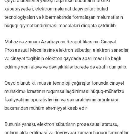
Qeyd olunanlarla yanaşı rəqəmsal sübutların texniki
xüsusiyyətləri, elektron məlumat daşıyıcıları, bulud
texnologiyaları və kiberməkanda formalaşan məlumatların
hüquqi qiymətləndirilməsi məsələləri diqqətə çatdırılıb.
Mühazirə zamanı Azərbaycan Respublikasının Cinayət
Prosessual Məcəlləsinə elektron sübutlar, elektron sənədlər
və cinayət təqibinin elektron qaydada aparılması ilə bağlı
edilmiş yeni əlavə və dəyişikliklər barədə də ətraflı danışılıb.
Qeyd olunub ki, müasir texnoloji çağırışlar fonunda cinayət
mühakimə icraatının rəqəmsallaşdırılması hüquq-mühafizə
fəaliyyətinin operativliyinin və səmərəliliyinin artırılması
baxımından mühüm əhəmiyyət kəsb edir.
Bununla yanaşı, elektron sübutların prosessual statusu,
onların əldə edilməsi və dövriyyəsi zamanı hüquqi təminatlar,