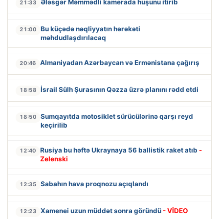
Ələsgər Məmmədli kamerada huşunu itirib
21:33
Bu küçədə nəqliyyatın hərəkəti
21:00
məhdudlaşdırılacaq
Almaniyadan Azərbaycan və Ermənistana çağırış
20:46
İsrail Sülh Şurasının Qəzza üzrə planını rədd etdi
18:58
Sumqayıtda motosiklet sürücülərinə qarşı reyd
18:50
keçirilib
Rusiya bu həftə Ukraynaya 56 ballistik raket atıb
-
12:40
Zelenski
Sabahın hava proqnozu açıqlandı
12:35
Xamenei uzun müddət sonra göründü
- VİDEO
12:23