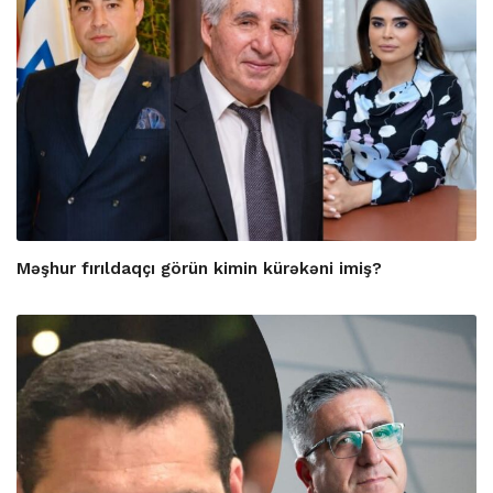
Məşhur fırıldaqçı görün kimin kürəkəni imiş?