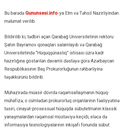
Bu barədə
Gununsesi.info
-ya Elm və Təhsil Nazirliyindən
məlumat verilib.
Bildirilib ki, tədbiri açan Qarabağ Universitetinin rektoru
Şahin Bayramov qonaqları salamlayıb və Qarabağ
Universitetində “Hüquqşünaslıq” ixtisası üzrə kadr
hazırlığına göstərilən davamlı dəstəyə görə Azərbaycan
Respublikasının Baş Prokurorluğunun rəhbərliyinə
təşəkkürünü bildirib.
Mühazirədə müasir dövrdə rəqəmsallaşmanın hüquq-
mühafizə, o cümlədən prokurorluq orqanlarının fəaliyyətinə
təsiri, cinayət-prosessual hüquqda sübutetmənin klassik
yanaşmalardan rəqəmsal müstəviyə keçidi, eləcə də
informasiya texnologiyalarının inkişafı fonunda sübut