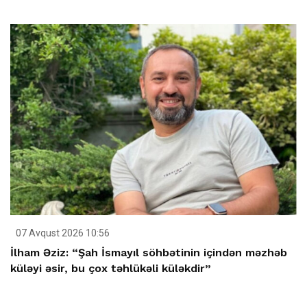
07 Avqust 2026 10:56
İlham Əziz: “Şah İsmayıl söhbətinin içindən məzhəb
küləyi əsir, bu çox təhlükəli küləkdir”