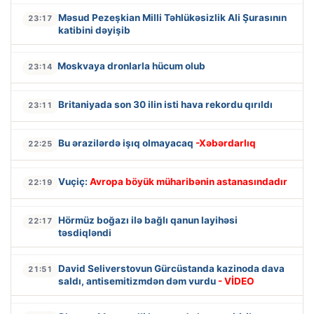
Məsud Pezeşkian Milli Təhlükəsizlik Ali Şurasının
23:17
katibini dəyişib
Moskvaya dronlarla hücum olub
23:14
Britaniyada son 30 ilin isti hava rekordu qırıldı
23:11
Bu ərazilərdə işıq olmayacaq
-Xəbərdarlıq
22:25
Vuçiç:
Avropa böyük müharibənin astanasındadır
22:19
Hörmüz boğazı ilə bağlı qanun layihəsi
22:17
təsdiqləndi
David Seliverstovun Gürcüstanda kazinoda dava
21:51
saldı, antisemitizmdən dəm vurdu
- VİDEO