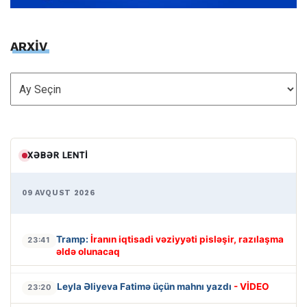
ARXİV
ARXİV
XƏBƏR LENTI
09 AVQUST 2026
Tramp:
İranın iqtisadi vəziyyəti pisləşir, razılaşma
23:41
əldə olunacaq
Leyla Əliyeva Fatimə üçün mahnı yazdı
- VİDEO
23:20