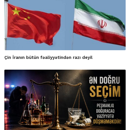
Çin İranın bütün fəaliyyətindən razı deyil