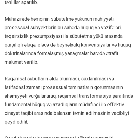
təhlillər aparılıb.
Mühazirədə həmçinin sübutetmə yükünün mahiyyəti,
prosessual subyektlərin bu sahədə hüquq və vəzifələri,
təqsirsizlik prezumpsiyası ilə sübutetmə yükü arasında
qarşılıqlı əlaqə, eləcə də beynəlxalq konvensiyalar və hüquq
doktrinalarında formalaşmış yanaşmalar barədə ətraflı
məlumat verilib.
Rəqəmsal sübutların əldə olunması, saxlanılması və
istifadəsi zamanı prosessual təminatların qorunmasının
əhəmiyyəti vurğulanaraq, rəqəmsal transformasiya şəraitində
fundamental hüquq və azadlıqların müdafiəsi ilə effektiv
cinayət təqibi arasında balansın təmin edilməsinin vacibliyi
qeyd edilib.