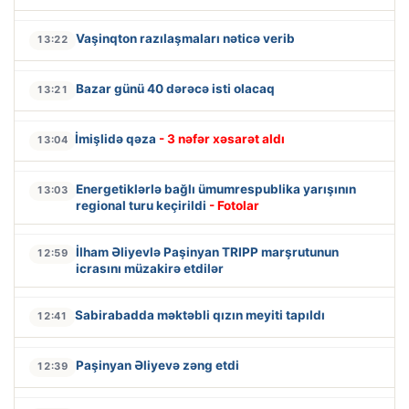
Vaşinqton razılaşmaları nəticə verib
13:22
Bazar günü 40 dərəcə isti olacaq
13:21
İmişlidə qəza
- 3 nəfər xəsarət aldı
13:04
Energetiklərlə bağlı ümumrespublika yarışının
13:03
regional turu keçirildi
- Fotolar
İlham Əliyevlə Paşinyan TRIPP marşrutunun
12:59
icrasını müzakirə etdilər
Sabirabadda məktəbli qızın meyiti tapıldı
12:41
Paşinyan Əliyevə zəng etdi
12:39