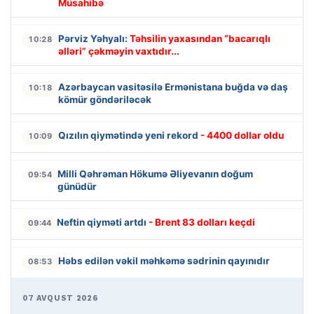
Müsahibə
Pərviz Yəhyalı:
Təhsilin yaxasından “bacarıqlı
10:28
əlləri” çəkməyin vaxtıdır...
Azərbaycan vasitəsilə Ermənistana buğda və daş
10:18
kömür göndəriləcək
Qızılın qiymətində yeni rekord
- 4400 dollar oldu
10:09
Milli Qəhrəman Hökumə Əliyevanın doğum
09:54
günüdür
Neftin qiyməti artdı
- Brent 83 dolları keçdi
09:44
Həbs edilən vəkil məhkəmə sədrinin qayınıdır
08:53
07 AVQUST 2026