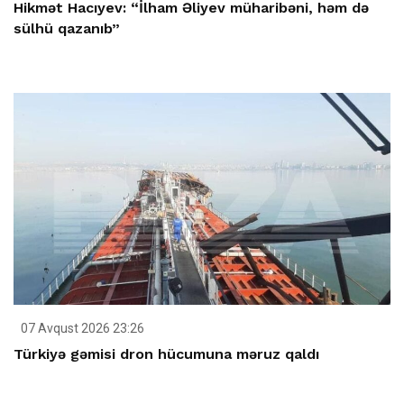
Hikmət Hacıyev: “İlham Əliyev müharibəni, həm də
sülhü qazanıb”
07 Avqust 2026 23:26
Türkiyə gəmisi dron hücumuna məruz qaldı