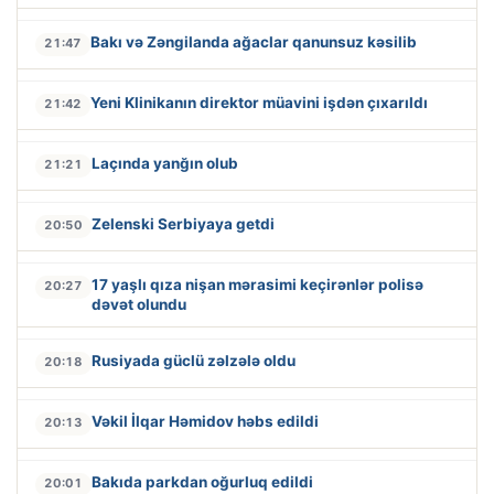
Bakı və Zəngilanda ağaclar qanunsuz kəsilib
21:47
Yeni Klinikanın direktor müavini işdən çıxarıldı
21:42
Laçında yanğın olub
21:21
Zelenski Serbiyaya getdi
20:50
17 yaşlı qıza nişan mərasimi keçirənlər polisə
20:27
dəvət olundu
Rusiyada güclü zəlzələ oldu
20:18
Vəkil İlqar Həmidov həbs edildi
20:13
Bakıda parkdan oğurluq edildi
20:01