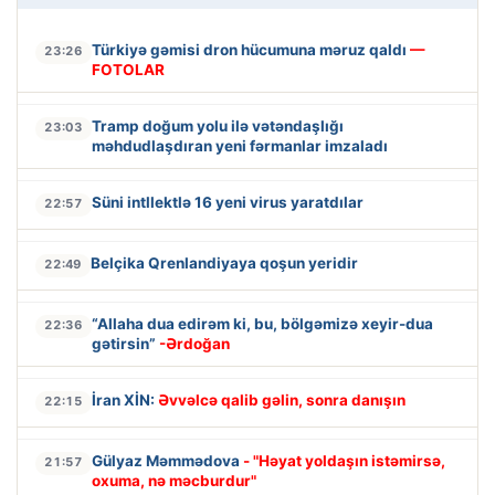
Türkiyə gəmisi dron hücumuna məruz qaldı
—
23:26
FOTOLAR
Tramp doğum yolu ilə vətəndaşlığı
23:03
məhdudlaşdıran yeni fərmanlar imzaladı
Süni intllektlə 16 yeni virus yaratdılar
22:57
Belçika Qrenlandiyaya qoşun yeridir
22:49
“Allaha dua edirəm ki, bu, bölgəmizə xeyir-dua
22:36
gətirsin”
-Ərdoğan
İran XİN:
Əvvəlcə qalib gəlin, sonra danışın
22:15
Gülyaz Məmmədova
- "Həyat yoldaşın istəmirsə,
21:57
oxuma, nə məcburdur"