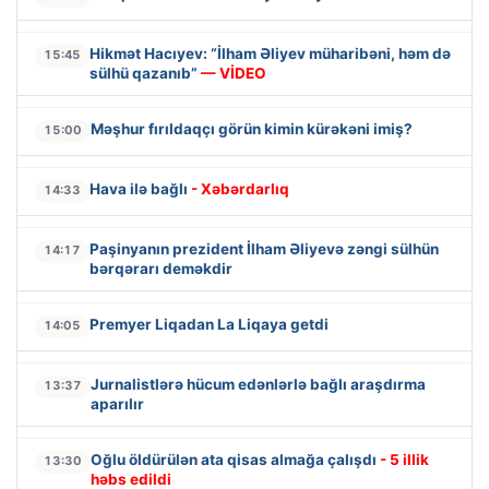
Hikmət Hacıyev: “İlham Əliyev müharibəni, həm də
15:45
sülhü qazanıb”
— VİDEO
Məşhur fırıldaqçı görün kimin kürəkəni imiş?
15:00
Hava ilə bağlı
- Xəbərdarlıq
14:33
Paşinyanın prezident İlham Əliyevə zəngi sülhün
14:17
bərqərarı deməkdir
Premyer Liqadan La Liqaya getdi
14:05
Jurnalistlərə hücum edənlərlə bağlı araşdırma
13:37
aparılır
Oğlu öldürülən ata qisas almağa çalışdı
- 5 illik
13:30
həbs edildi