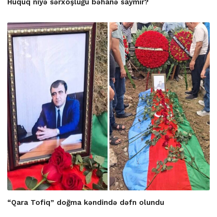
Hüquq niyə sərxoşluğu bəhanə saymır?
“Qara Tofiq” doğma kəndində dəfn olundu