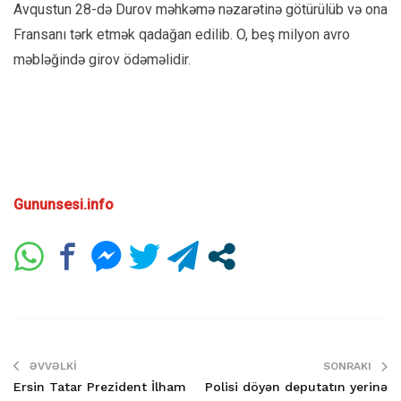
Avqustun 28-də Durov məhkəmə nəzarətinə götürülüb və ona
Fransanı tərk etmək qadağan edilib. O, beş milyon avro
məbləğində girov ödəməlidir.
Gununsesi.info
ƏVVƏLKI
SONRAKI
Ersin Tatar Prezident İlham
Polisi döyən deputatın yerinə