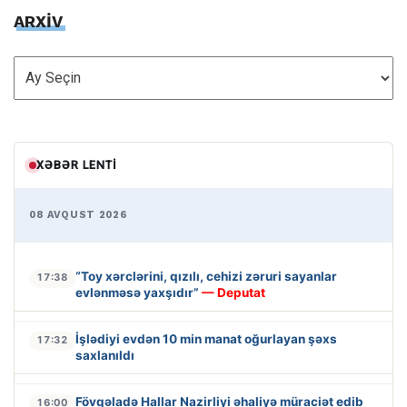
ARXİV
ARXİV
XƏBƏR LENTI
08 AVQUST 2026
“Toy xərclərini, qızılı, cehizi zəruri sayanlar
17:38
evlənməsə yaxşıdır”
— Deputat
İşlədiyi evdən 10 min manat oğurlayan şəxs
17:32
saxlanıldı
Fövqəladə Hallar Nazirliyi əhaliyə müraciət edib
16:00