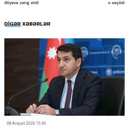
Əliyevə zəng etdi
o seçildi
DİGƏR XƏBƏRLƏR
08 Avqust 2026 15:45