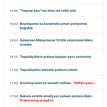
“Toppuş bacı”nın atası da vəfat etdi
19:46
Beyləqanda su kanalında çimən yeniyetmə
19:33
boğulub
Süleyman Mikayılovun 10 illik müavininə hökm
19:20
oxundu
Təqaüdçülərin pulunu talayan şəxs saxlanıldı
19:10
Təqaüdçüləri aldadıb pullarını taladı
17:58
Azərbaycanın ən savadlı mollası
- Saffari yazır…
17:30
Bakıda estetik əməliyyat zamanı üçüncü ölüm
-
17:09
Prokurorluq araşdırır