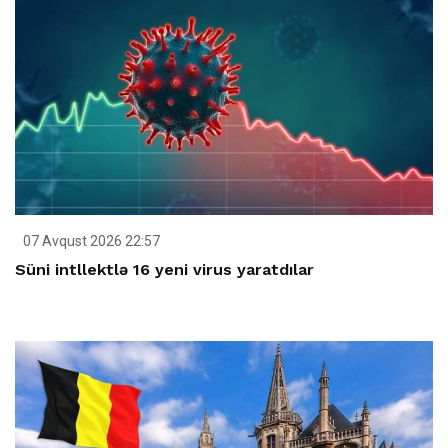
07 Avqust 2026 22:57
Süni intllektlə 16 yeni virus yaratdılar