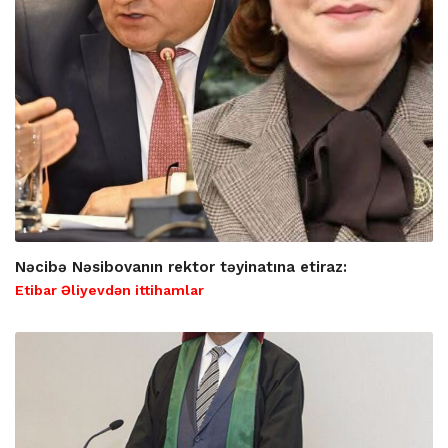
Nəcibə Nəsibovanın rektor təyinatına etiraz:
Etibar Əliyevdən ittihamlar