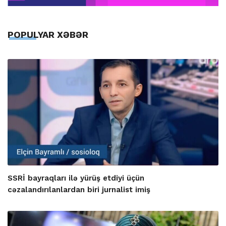
POPULYAR XƏBƏR
SSRİ bayraqları ilə yürüş etdiyi üçün
cəzalandırılanlardan biri jurnalist imiş