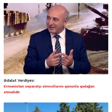
Ədalət Verdiyev:
Ermənistan separatçı simvollarını qanunla qadağan
etməlidir