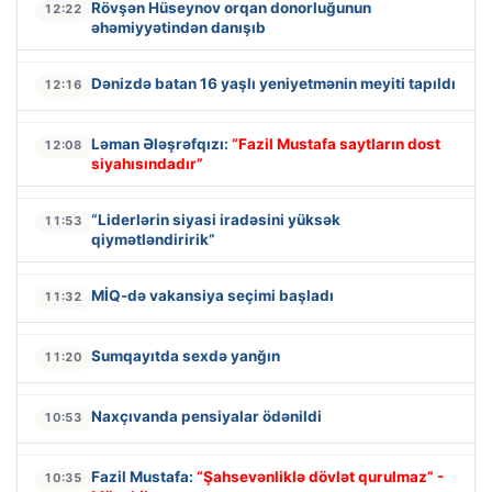
Rövşən Hüseynov orqan donorluğunun
12:22
əhəmiyyətindən danışıb
Dənizdə batan 16 yaşlı yeniyetmənin meyiti tapıldı
12:16
Ləman Ələşrəfqızı:
“Fazil Mustafa saytların dost
12:08
siyahısındadır”
“Liderlərin siyasi iradəsini yüksək
11:53
qiymətləndiririk”
MİQ-də vakansiya seçimi başladı
11:32
Sumqayıtda sexdə yanğın
11:20
Naxçıvanda pensiyalar ödənildi
10:53
Fazil Mustafa:
“Şahsevənliklə dövlət qurulmaz” -
10:35