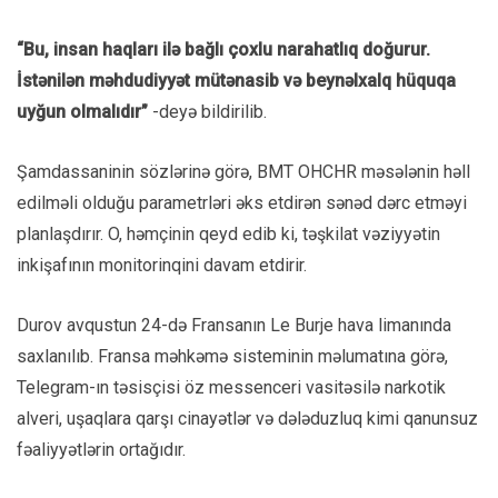
“Bu, insan haqları ilə bağlı çoxlu narahatlıq doğurur.
İstənilən məhdudiyyət mütənasib və beynəlxalq hüquqa
uyğun olmalıdır”
-deyə bildirilib.
Şamdassaninin sözlərinə görə, BMT OHCHR məsələnin həll
edilməli olduğu parametrləri əks etdirən sənəd dərc etməyi
planlaşdırır. O, həmçinin qeyd edib ki, təşkilat vəziyyətin
inkişafının monitorinqini davam etdirir.
Durov avqustun 24-də Fransanın Le Burje hava limanında
saxlanılıb. Fransa məhkəmə sisteminin məlumatına görə,
Telegram-ın təsisçisi öz messenceri vasitəsilə narkotik
alveri, uşaqlara qarşı cinayətlər və dələduzluq kimi qanunsuz
fəaliyyətlərin ortağıdır.