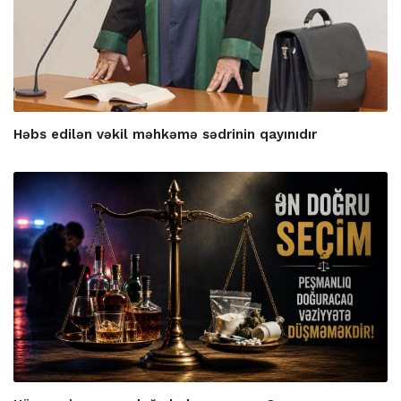
Həbs edilən vəkil məhkəmə sədrinin qayınıdır