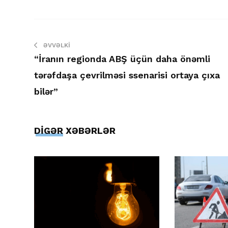
ƏVVƏLKI
“İranın regionda ABŞ üçün daha önəmli
tərəfdaşa çevrilməsi ssenarisi ortaya çıxa
bilər”
DİGƏR XƏBƏRLƏR