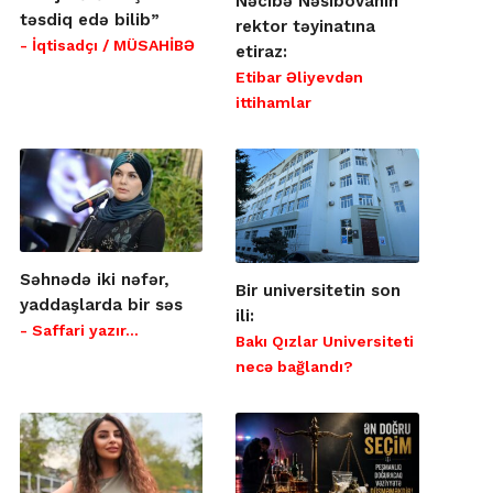
Nəcibə Nəsibovanın
təsdiq edə bilib”
rektor təyinatına
- İqtisadçı / MÜSAHİBƏ
etiraz:
Etibar Əliyevdən
ittihamlar
Səhnədə iki nəfər,
Bir universitetin son
yaddaşlarda bir səs
ili:
- Saffari yazır…
Bakı Qızlar Universiteti
necə bağlandı?