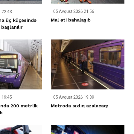
05 Avqust 2026 21:56
 22:43
Mal əti bahalaşıb
ha üç küçəsində
 başlanılır
 19:45
05 Avqust 2026 19:39
nda 200 metrlik
Metroda sıxlıq azalacaq:
ək