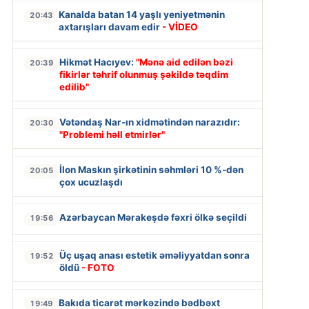
Kanalda batan 14 yaşlı yeniyetmənin
20:43
axtarışları davam edir
- VİDEO
Hikmət Hacıyev:
"Mənə aid edilən bəzi
20:39
fikirlər təhrif olunmuş şəkildə təqdim
edilib"
Vətəndaş Nar-ın xidmətindən narazıdır:
20:30
"Problemi həll etmirlər"
İlon Maskın şirkətinin səhmləri 10 %-dən
20:05
çox ucuzlaşdı
Azərbaycan Mərakeşdə fəxri ölkə seçildi
19:56
Üç uşaq anası estetik əməliyyatdan sonra
19:52
öldü
- FOTO
Bakıda ticarət mərkəzində bədbəxt
19:49