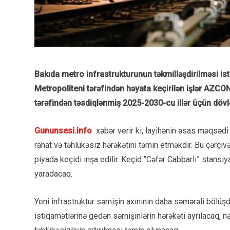
Bakıda metro infrastrukturunun təkmilləşdirilməsi ist
Metropoliteni tərəfindən həyata keçirilən işlər AZCO
tərəfindən təsdiqlənmiş 2025-2030-cu illər üçün dövl
Gununsesi.info
xəbər verir ki, layihənin əsas məqsədi 
rahat və təhlükəsiz hərəkətini təmin etməkdir. Bu çərçiv
piyada keçidi inşa edilir. Keçid “Cəfər Cabbarlı” stansi
yaradacaq.
Yeni infrastruktur sərnişin axınının daha səmərəli bölüş
istiqamətlərinə gedən sərnişinlərin hərəkəti ayrılacaq, 