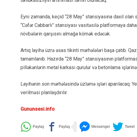
təhlükəsizliyin artırılması təmin olunacaq.
Eyni zamanda, keçid “28 May” stansiyasına daxil olan sə
“Cəfər Cabbarlı” stansiyası vasitəsilə platformaya daha s
növbələrin qarşısını almağa kömək edəcək.
Artıq layihə üzrə əsas tikinti mərhələləri başa çatıb. Qaz
tamamlanıb. Hazırda “28 May” stansiyasının platforması 
pilləkənlərin metal karkası qurulur və betonlama işlərinə 
Layihənin son mərhələsində üzləmə işləri aparılacaq. Yen
verilməsi planlaşdırılır.
Gununsesi.info