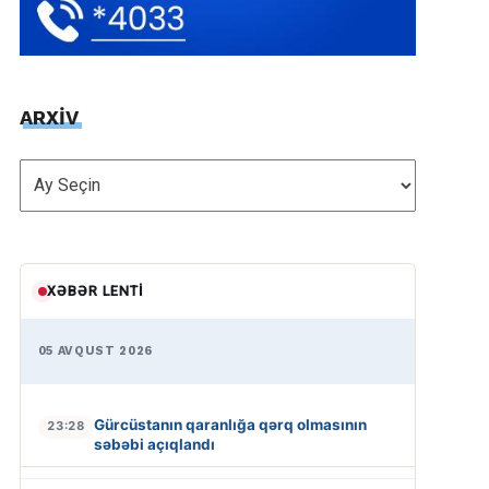
ARXİV
ARXİV
XƏBƏR LENTI
05 AVQUST 2026
Gürcüstanın qaranlığa qərq olmasının
23:28
səbəbi açıqlandı