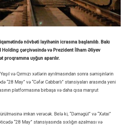
iqamətində növbəti layihənin icrasına başlanılıb. Bakı
N Holding çərçivəsində və Prezident İlham Əliyev
ət proqramına uyğun aparılır.
Yaşıl və Qırmızı xətlərin ayrılmasından sonra sərnişinlərin
ədə “28 May” və “Cəfər Cabbarlı” stansiyaları arasında yeni
yasının platformasına birbaşa və daha qısa marşrut
dürülməsinə imkan verəcək. Belə ki, “Dərnəgül” və “Xətai”
nəticədə “28 May” stansiyasında sıxlığın azalması və