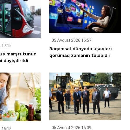
05 Avqust 2026 16:57
 17:15
Rəqəmsal dünyada uşaqları
bus marşrutunun
qorumaq zamanın tələbidir
 dəyişdirildi
05 Avqust 2026 16:09
 16:18