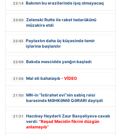
Bakının bu ərazilərində işıq olmayacaq
23:14
Zelenski Rutte ilə raket tədarükünü
23:00
müzakirə etdi
Paytaxtın daha üç küçəsində təmir
22:43
işlərinə başlanılır
Bakıda məsciddə yanğın başladı
22:09
Mal əti bahalaşıb
- VİDEO
21:56
MN-in “İstirahət evi”nin sabiq rəisi
21:50
barəsində MƏHKƏMƏ QƏRARI dəyişdi
Hacıbəy Heydərli Zaur Baxşəliyevə cavab
21:31
verdi:
“Rəşad Məcidin fikrini düzgün
anlamayıb”