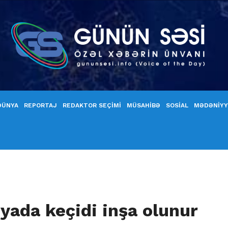
DÜNYA
REPORTAJ
REDAKTOR SEÇİMİ
MÜSAHİBƏ
SOSİAL
MƏDƏNİY
yada keçidi inşa olunur