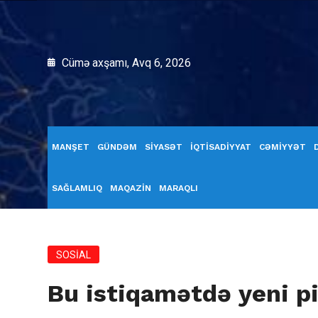
Cümə axşamı, Avq 6, 2026
MANŞET
GÜNDƏM
SİYASƏT
İQTİSADİYYAT
CƏMİYYƏT
SAĞLAMLIQ
MAQAZİN
MARAQLI
SOSİAL
Bu istiqamətdə yeni pi