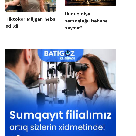
Hüquq niyə
Tiktoker Müjgan həbs
sərxoşluğu bəhanə
edildi
saymır?