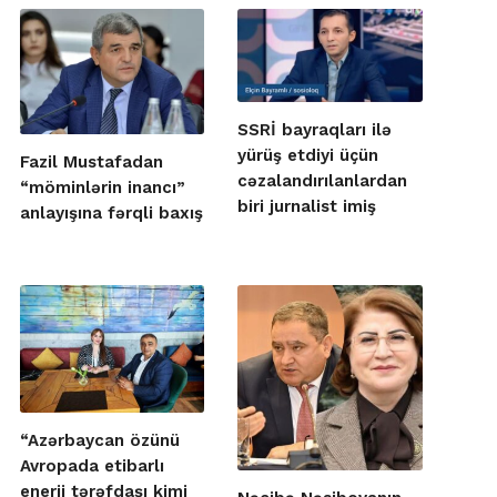
SSRİ bayraqları ilə
yürüş etdiyi üçün
Fazil Mustafadan
cəzalandırılanlardan
“möminlərin inancı”
biri jurnalist imiş
anlayışına fərqli baxış
“Azərbaycan özünü
Avropada etibarlı
enerji tərəfdaşı kimi