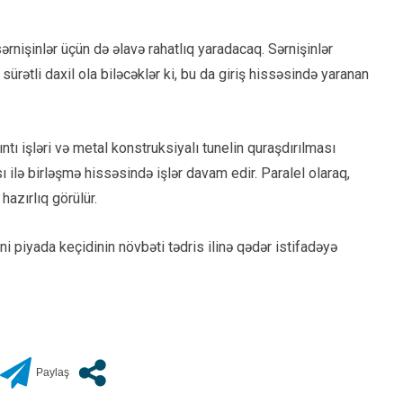
rnişinlər üçün də əlavə rahatlıq yaradacaq. Sərnişinlər
ürətli daxil ola biləcəklər ki, bu da giriş hissəsində yaranan
ıntı işləri və metal konstruksiyalı tunelin quraşdırılması
ilə birləşmə hissəsində işlər davam edir. Paralel olaraq,
hazırlıq görülür.
i piyada keçidinin növbəti tədris ilinə qədər istifadəyə