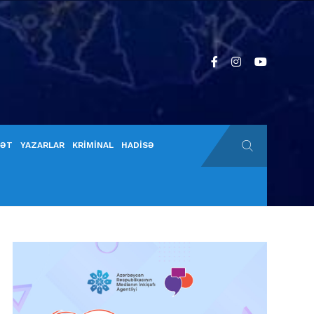
YƏT
YAZARLAR
KRİMİNAL
HADİSƏ