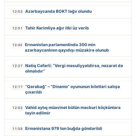
Azərbaycanda BOKT ləğv olundu
12:53
Tahir Kərimliyə ağır itki üz verib
12:51
Ermənistan parlamentində 300 min
12:42
azərbaycanlının qayıdışı müzakirə olunub
Natiq Cəfərli: “Vergi məsuliyyətdirsə, nəzarət də
12:27
olmalıdır”
“Qarabağ” – “Dinamo” oyununun biletləri satışa
12:17
çıxarıldı
Vahid aylıq müavinət bütün məcburi köçkünlərə
12:02
təyin edilmir
Ermənistana 979 ton buğda göndərildi
11:58