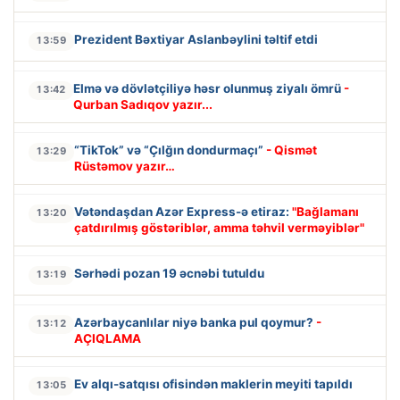
Prezident Bəxtiyar Aslanbəylini təltif etdi
13:59
Elmə və dövlətçiliyə həsr olunmuş ziyalı ömrü
-
13:42
Qurban Sadıqov yazır...
“TikTok” və “Çılğın dondurmaçı”
- Qismət
13:29
Rüstəmov yazır…
Vətəndaşdan Azər Express-ə etiraz:
"Bağlamanı
13:20
çatdırılmış göstəriblər, amma təhvil verməyiblər"
Sərhədi pozan 19 əcnəbi tutuldu
13:19
Azərbaycanlılar niyə banka pul qoymur?
-
13:12
AÇIQLAMA
Ev alqı-satqısı ofisindən maklerin meyiti tapıldı
13:05