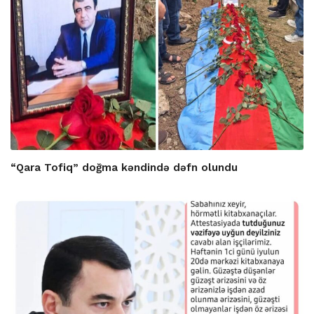
“Qara Tofiq” doğma kəndində dəfn olundu