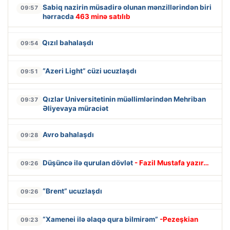
Sabiq nazirin müsadirə olunan mənzillərindən biri
09:57
hərracda
463 minə satılıb
Qızıl bahalaşdı
09:54
“Azeri Light” cüzi ucuzlaşdı
09:51
Qızlar Universitetinin müəllimlərindən Mehriban
09:37
Əliyevaya müraciət
Avro bahalaşdı
09:28
Düşüncə ilə qurulan dövlət
- Fazil Mustafa yazır…
09:26
“Brent” ucuzlaşdı
09:26
“Xamenei ilə əlaqə qura bilmirəm”
-Pezeşkian
09:23