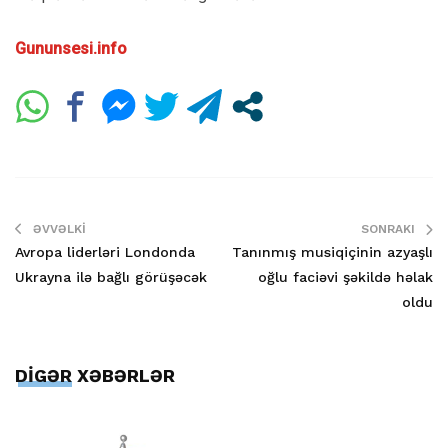
Gununsesi.info
ƏVVƏLKI
SONRAKI
Avropa liderləri Londonda
Tanınmış musiqiçinin azyaşlı
Ukrayna ilə bağlı görüşəcək
oğlu faciəvi şəkildə həlak
oldu
DİGƏR XƏBƏRLƏR