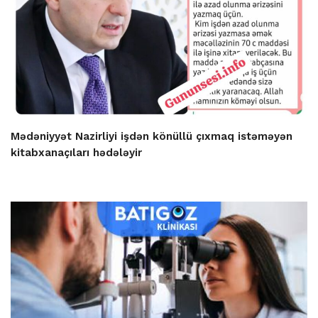
Mədəniyyət Nazirliyi işdən könüllü çıxmaq istəməyən
kitabxanaçıları hədələyir