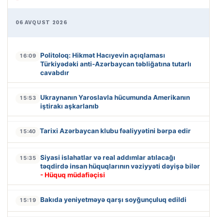
06 AVQUST 2026
Politoloq: Hikmət Hacıyevin açıqlaması
16:09
Türkiyədəki anti-Azərbaycan təbliğatına tutarlı
cavabdır
Ukraynanın Yaroslavla hücumunda Amerikanın
15:53
iştirakı aşkarlanıb
Tarixi Azərbaycan klubu fəaliyyətini bərpa edir
15:40
Siyasi islahatlar və real addımlar atılacağı
15:35
təqdirdə insan hüquqlarının vəziyyəti dəyişə bilər
- Hüquq müdafiəçisi
Bakıda yeniyetməyə qarşı soyğunçuluq edildi
15:19