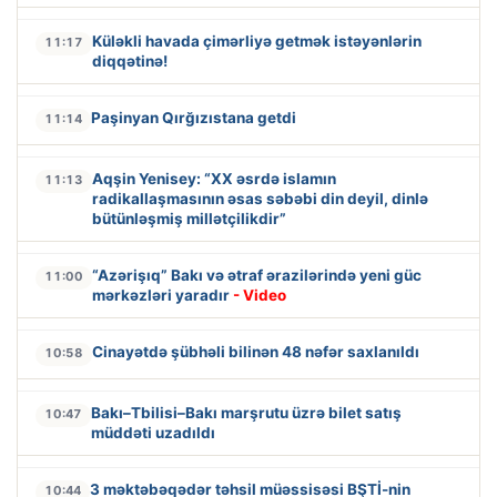
Küləkli havada çimərliyə getmək istəyənlərin
11:17
diqqətinə!
Paşinyan Qırğızıstana getdi
11:14
Aqşin Yenisey: “XX əsrdə islamın
11:13
radikallaşmasının əsas səbəbi din deyil, dinlə
bütünləşmiş millətçilikdir”
“Azərişıq” Bakı və ətraf ərazilərində yeni güc
11:00
mərkəzləri yaradır
- Video
Cinayətdə şübhəli bilinən 48 nəfər saxlanıldı
10:58
Bakı–Tbilisi–Bakı marşrutu üzrə bilet satış
10:47
müddəti uzadıldı
3 məktəbəqədər təhsil müəssisəsi BŞTİ-nin
10:44