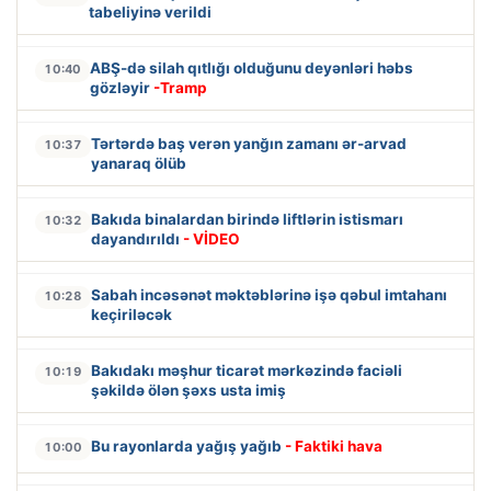
tabeliyinə verildi
ABŞ-də silah qıtlığı olduğunu deyənləri həbs
10:40
gözləyir
-Tramp
Tərtərdə baş verən yanğın zamanı ər-arvad
10:37
yanaraq ölüb
Bakıda binalardan birində liftlərin istismarı
10:32
dayandırıldı
- VİDEO
Sabah incəsənət məktəblərinə işə qəbul imtahanı
10:28
keçiriləcək
Bakıdakı məşhur ticarət mərkəzində faciəli
10:19
şəkildə ölən şəxs usta imiş
Bu rayonlarda yağış yağıb
- Faktiki hava
10:00