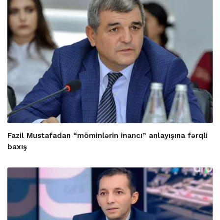
Fazil Mustafadan “möminlərin inancı” anlayışına fərqli
baxış