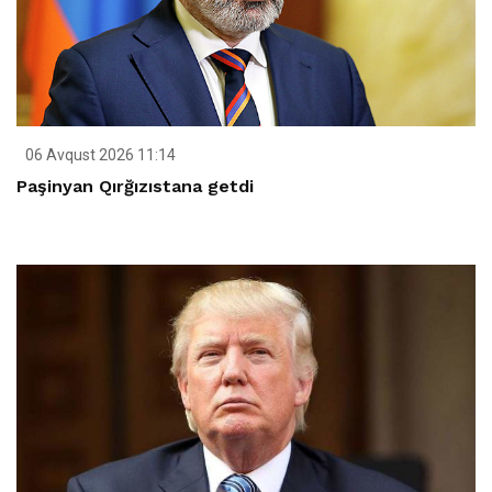
06 Avqust 2026 11:14
Paşinyan Qırğızıstana getdi