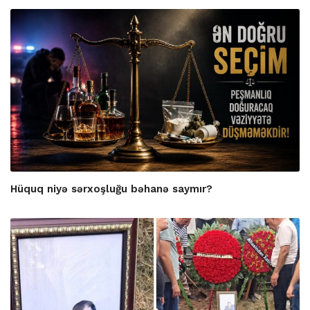
Hüquq niyə sərxoşluğu bəhanə saymır?