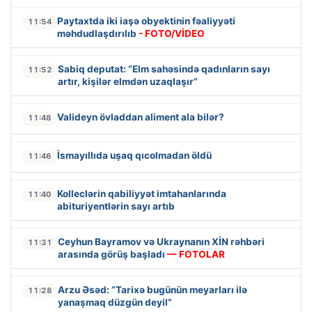
Paytaxtda iki iaşə obyektinin fəaliyyəti
11:54
məhdudlaşdırılıb
- FOTO/VİDEO
Sabiq deputat: “Elm sahəsində qadınların sayı
11:52
artır, kişilər elmdən uzaqlaşır”
Valideyn övladdan aliment ala bilər?
11:48
İsmayıllıda uşaq qıcolmadan öldü
11:46
Kolleclərin qabiliyyət imtahanlarında
11:40
abituriyentlərin sayı artıb
Ceyhun Bayramov və Ukraynanın XİN rəhbəri
11:31
arasında görüş başladı
— FOTOLAR
Arzu Əsəd: “Tarixə bugünün meyarları ilə
11:28
yanaşmaq düzgün deyil”