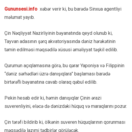
Gununsesi.info
xəbər verir ki, bu barədə Sinxua agentliyi
məlumat yayıb.
Çin Nəqliyyat Nazirliyinin bəyanatında qeyd olunub ki,
Tayvan adasının şərq akvatoriyasında dəniz hərəkətinin
təmin edilməsi məqsədilə xüsusi əməliyyat təşkil edilib.
Qurumun açıqlamasına görə, bu qərar Yaponiya və Filippinin
“dəniz sərhədləri üzrə danışıqlara” başlaması barədə
birtərəfli bəyanatına cavab olaraq qəbul edilib.
Pekin hesab edir ki, həmin danışıqlar Çinin ərazi
suverenliyini, eləcə də dənizdəki hüquq və maraqlarını pozur.
Çin tərəfi bildirib ki, ölkənin suveren hüquqlarının qorunması
məqsədilə lazımi tədbirlər görüləcək.