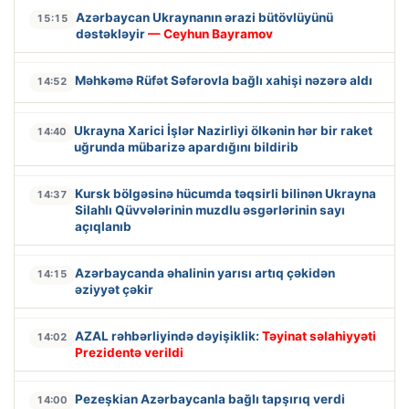
Azərbaycan Ukraynanın ərazi bütövlüyünü
15:15
dəstəkləyir
— Ceyhun Bayramov
Məhkəmə Rüfət Səfərovla bağlı xahişi nəzərə aldı
14:52
Ukrayna Xarici İşlər Nazirliyi ölkənin hər bir raket
14:40
uğrunda mübarizə apardığını bildirib
Kursk bölgəsinə hücumda təqsirli bilinən Ukrayna
14:37
Silahlı Qüvvələrinin muzdlu əsgərlərinin sayı
açıqlanıb
Azərbaycanda əhalinin yarısı artıq çəkidən
14:15
əziyyət çəkir
AZAL rəhbərliyində dəyişiklik:
Təyinat səlahiyyəti
14:02
Prezidentə verildi
Pezeşkian Azərbaycanla bağlı tapşırıq verdi
14:00