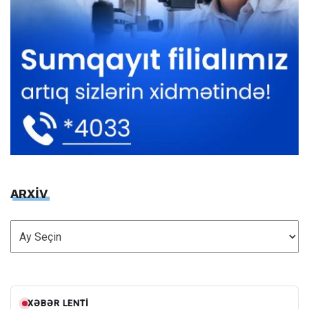
ARXİV
ARXİV
XƏBƏR LENTI