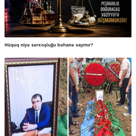
Hüquq niyə sərxoşluğu bəhanə saymır?