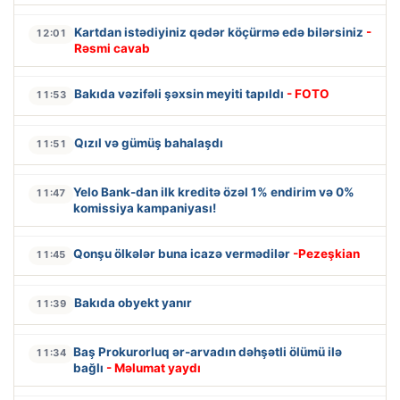
Kartdan istədiyiniz qədər köçürmə edə bilərsiniz
-
12:01
Rəsmi cavab
Bakıda vəzifəli şəxsin meyiti tapıldı
- FOTO
11:53
Qızıl və gümüş bahalaşdı
11:51
Yelo Bank-dan ilk kreditə özəl 1% endirim və 0%
11:47
komissiya kampaniyası!
Qonşu ölkələr buna icazə vermədilər
-Pezeşkian
11:45
Bakıda obyekt yanır
11:39
Baş Prokurorluq ər-arvadın dəhşətli ölümü ilə
11:34
bağlı
- Məlumat yaydı