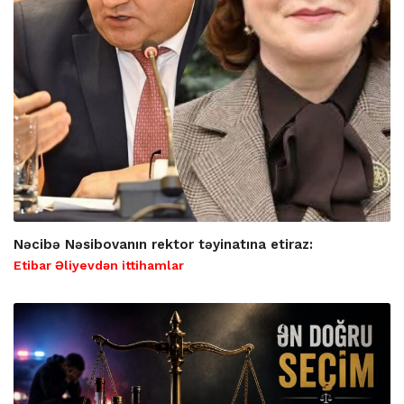
Nəcibə Nəsibovanın rektor təyinatına etiraz:
Etibar Əliyevdən ittihamlar