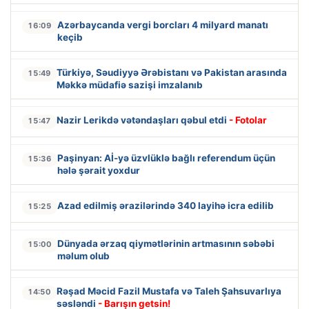
Azərbaycanda vergi borcları 4 milyard manatı
16:09
keçib
Türkiyə, Səudiyyə Ərəbistanı və Pakistan arasında
15:49
Məkkə müdafiə sazişi imzalanıb
Nazir Lerikdə vətəndaşları qəbul etdi
- Fotolar
15:47
Paşinyan: Aİ-yə üzvlüklə bağlı referendum üçün
15:36
hələ şərait yoxdur
Azad edilmiş ərazilərində 340 layihə icra edilib
15:25
Dünyada ərzaq qiymətlərinin artmasının səbəbi
15:00
məlum olub
Rəşad Məcid Fazil Mustafa və Taleh Şahsuvarlıya
14:50
səsləndi
- Barışın getsin!