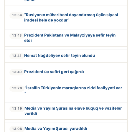
“Rusiyanın müharibəni dayandırmaq üçün siyasi
13:54
iradəsi hələ də yoxdur”
Prezident Pakistana və Malayziyaya səfir təyin
13:43
etdi
Nemət Nağdəliyev səfir təyin olundu
13:41
Prezident üç səfiri geri çağırdı
13:40
“İsrailin Türkiyənin maraqlarına zidd fəaliyyəti var
13:28
“
Media və Yayım Şurasına əlavə hüquq və vəzifələr
13:19
verildi
Media və Yayım Şurası yaradıldı
13:08