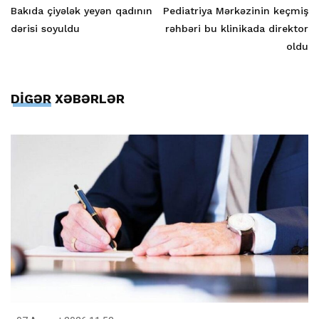
Bakıda çiyələk yeyən qadının
Pediatriya Mərkəzinin keçmiş
dərisi soyuldu
rəhbəri bu klinikada direktor
oldu
DİGƏR XƏBƏRLƏR