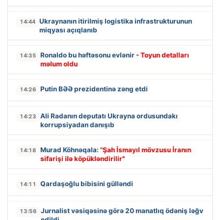
Ukraynanın itirilmiş logistika infrastrukturunun
14:44
miqyası açıqlanıb
Ronaldo bu həftəsonu evlənir
- Toyun detalları
14:35
məlum oldu
Putin BƏƏ prezidentinə zəng etdi
14:26
Ali Radanın deputatı Ukrayna ordusundakı
14:23
korrupsiyadan danışıb
Murad Köhnəqala:
"Şah İsmayıl mövzusu İranın
14:18
sifarişi ilə köpükləndirilir"
Qardaşoğlu bibisini gülləndi
14:11
Jurnalist vəsiqəsinə görə 20 manatlıq ödəniş ləğv
13:56
edildi