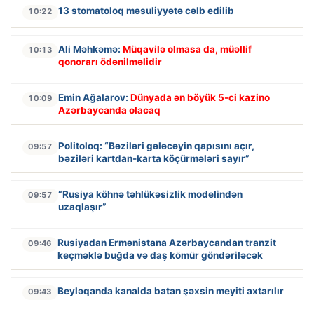
13 stomatoloq məsuliyyətə cəlb edilib
10:22
Ali Məhkəmə:
Müqavilə olmasa da, müəllif
10:13
qonorarı ödənilməlidir
Emin Ağalarov:
Dünyada ən böyük 5-ci kazino
10:09
Azərbaycanda olacaq
Politoloq: “Bəziləri gələcəyin qapısını açır,
09:57
bəziləri kartdan-karta köçürmələri sayır”
“Rusiya köhnə təhlükəsizlik modelindən
09:57
uzaqlaşır”
Rusiyadan Ermənistana Azərbaycandan tranzit
09:46
keçməklə buğda və daş kömür göndəriləcək
Beyləqanda kanalda batan şəxsin meyiti axtarılır
09:43