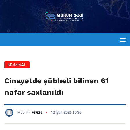
KRİMİNAL
Cinayətdə şübhəli bilinən 61
nəfər saxlanıldı
Müəllif:
Firuzə
12 İyun 2026 10:36