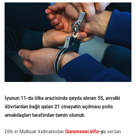
İyunun 11-də ölkə ərazisində qeydə alınan 55, əvvəlki
dövrlərdən bağlı qalan 21 cinayətin açılması polis
əməkdaşları tərəfindən təmin olunub.
DİN-in Mətbuat Xidmətindən
Gununsesi.info
-y
a verilən