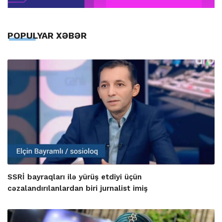
POPULYAR XƏBƏR
SSRİ bayraqları ilə yürüş etdiyi üçün
cəzalandırılanlardan biri jurnalist imiş