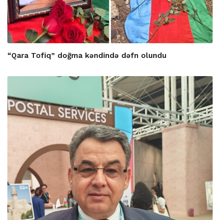
“Qara Tofiq” doğma kəndində dəfn olundu