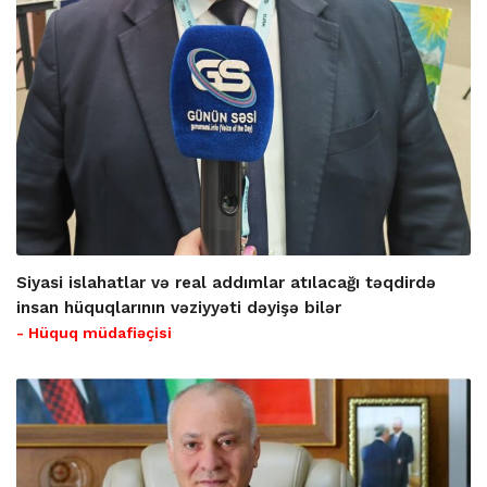
Siyasi islahatlar və real addımlar atılacağı təqdirdə
insan hüquqlarının vəziyyəti dəyişə bilər
- Hüquq müdafiəçisi