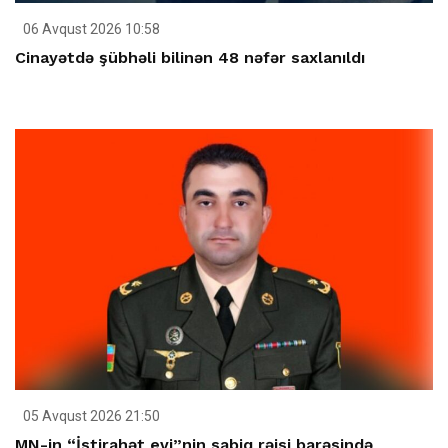
06 Avqust 2026 10:58
Cinayətdə şübhəli bilinən 48 nəfər saxlanıldı
05 Avqust 2026 21:50
MN-in “İstirahət evi”nin sabiq rəisi barəsində