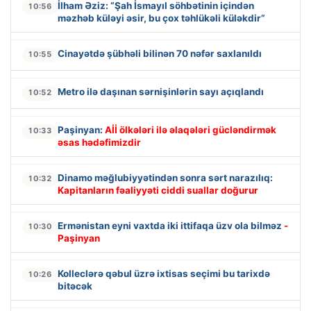
İlham Əziz: “Şah İsmayıl söhbətinin içindən
10:56
məzhəb küləyi əsir, bu çox təhlükəli küləkdir”
Cinayətdə şübhəli bilinən 70 nəfər saxlanıldı
10:55
Metro ilə daşınan sərnişinlərin sayı açıqlandı
10:52
Paşinyan:
Aİİ ölkələri ilə əlaqələri gücləndirmək
10:33
əsas hədəfimizdir
Dinamo məğlubiyyətindən sonra sərt narazılıq:
10:32
Kapitanların fəaliyyəti ciddi suallar doğurur
Ermənistan eyni vaxtda iki ittifaqa üzv ola bilməz
-
10:30
Paşinyan
Kolleclərə qəbul üzrə ixtisas seçimi bu tarixdə
10:26
bitəcək