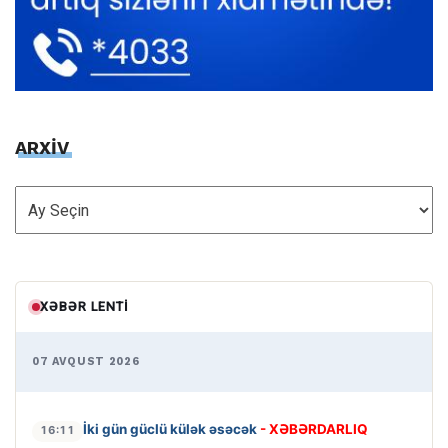
ARXİV
ARXİV
XƏBƏR LENTI
07 AVQUST 2026
İki gün güclü külək əsəcək
- XƏBƏRDARLIQ
16:11