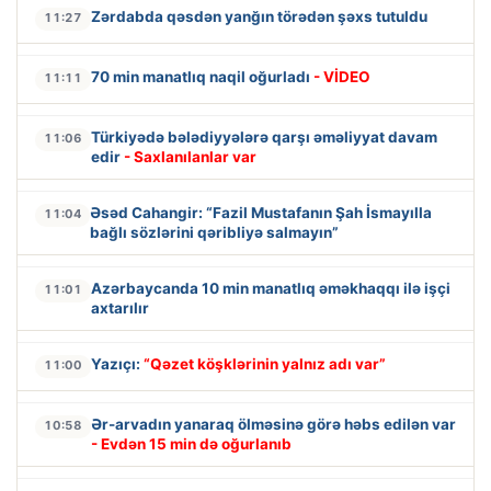
Zərdabda qəsdən yanğın törədən şəxs tutuldu
11:27
70 min manatlıq naqil oğurladı
- VİDEO
11:11
Türkiyədə bələdiyyələrə qarşı əməliyyat davam
11:06
edir
- Saxlanılanlar var
Əsəd Cahangir: “Fazil Mustafanın Şah İsmayılla
11:04
bağlı sözlərini qəribliyə salmayın”
Azərbaycanda 10 min manatlıq əməkhaqqı ilə işçi
11:01
axtarılır
Yazıçı:
“Qəzet köşklərinin yalnız adı var”
11:00
Ər-arvadın yanaraq ölməsinə görə həbs edilən var
10:58
- Evdən 15 min də oğurlanıb