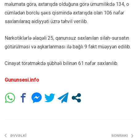
məlumata görə, axtarışda olduğuna görə ümumilikdə 134, o
cümlədən borclu şəxs qismində axtarışda olan 106 nəfər
saxlanılaraq aidiyyəti üzrə təhvil verilib.
Narkotiklərlə əlaqəli 25, qanunsuz saxlanılan silah-sursatın
götürülməsi və aşkarlanması ilə bağlı 9 fakt müəyyən edilib.
Cinayət törətməkdə şübhəli bilinən 61 nəfər saxlanılıb.
Gununsesi.info
ƏVVƏLKI
SONRAKI