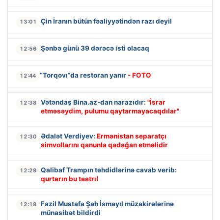
Çin İranın bütün fəaliyyətindən razı deyil
13:01
Şənbə günü 39 dərəcə isti olacaq
12:56
“Torqovı”da restoran yanır
- FOTO
12:44
Vətəndaş Bina.az-dan narazıdır:
"İsrar
12:38
etməsəydim, pulumu qaytarmayacaqdılar"
Ədalət Verdiyev:
Ermənistan separatçı
12:30
simvollarını qanunla qadağan etməlidir
Qalibaf Trampın təhdidlərinə cavab verib:
12:29
qurtarın bu teatrı!
Fazil Mustafa Şah İsmayıl müzakirələrinə
12:18
münasibət bildirdi