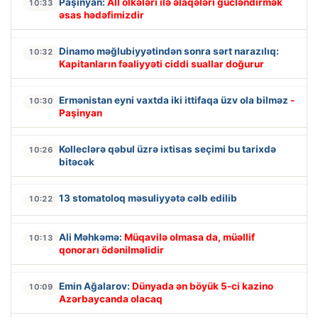
Paşinyan:
Aİİ ölkələri ilə əlaqələri gücləndirmək
10:33
əsas hədəfimizdir
Dinamo məğlubiyyətindən sonra sərt narazılıq:
10:32
Kapitanların fəaliyyəti ciddi suallar doğurur
Ermənistan eyni vaxtda iki ittifaqa üzv ola bilməz
-
10:30
Paşinyan
Kolleclərə qəbul üzrə ixtisas seçimi bu tarixdə
10:26
bitəcək
13 stomatoloq məsuliyyətə cəlb edilib
10:22
Ali Məhkəmə:
Müqavilə olmasa da, müəllif
10:13
qonorarı ödənilməlidir
Emin Ağalarov:
Dünyada ən böyük 5-ci kazino
10:09
Azərbaycanda olacaq