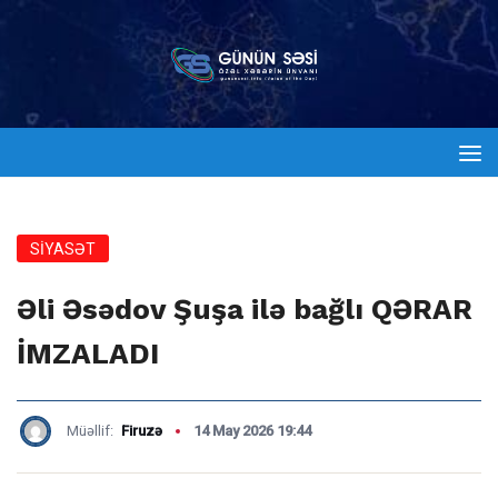
SİYASƏT
Əli Əsədov Şuşa ilə bağlı QƏRAR
İMZALADI
Müəllif:
Firuzə
14 May 2026 19:44