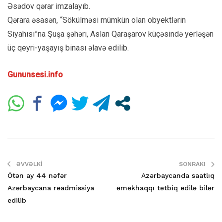
Əsədov qərar imzalayıb.
Qərara əsasən, “Sökülməsi mümkün olan obyektlərin
Siyahısı”na Şuşa şəhəri, Aslan Qaraşarov küçəsində yerləşən
üç qeyri-yaşayış binası əlavə edilib.
Gununsesi.info
ƏVVƏLKI
SONRAKI
Ötən ay 44 nəfər
Azərbaycanda saatlıq
Azərbaycana readmissiya
əməkhaqqı tətbiq edilə bilər
edilib