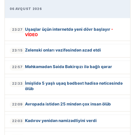
06 AVQUST 2026
Uşaqlar üçün internetdə yeni dövr başlayır
-
23:27
VİDEO
Zelenski onları vəzifəsindən azad etdi
23:15
Məhkəmədən Səidə Bəkirqızı ilə bağlı qərar
22:57
İmişlidə 5 yaşlı uşaq bədbəxt hadisə nəticəsində
22:33
ölüb
Avropada istidən 25 mindən çox insan ölüb
22:09
Kadırov yenidən namizədliyini verdi
22:03