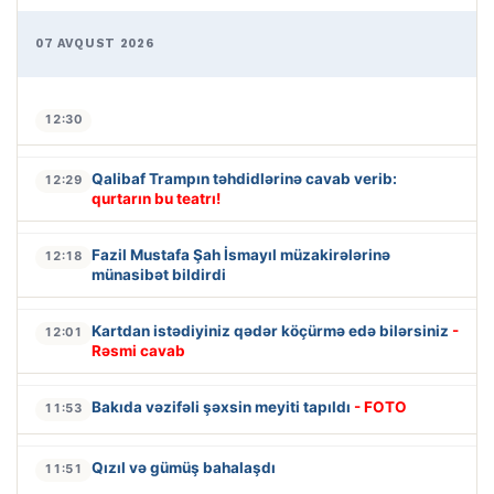
07 AVQUST 2026
12:30
Qalibaf Trampın təhdidlərinə cavab verib:
12:29
qurtarın bu teatrı!
Fazil Mustafa Şah İsmayıl müzakirələrinə
12:18
münasibət bildirdi
Kartdan istədiyiniz qədər köçürmə edə bilərsiniz
-
12:01
Rəsmi cavab
Bakıda vəzifəli şəxsin meyiti tapıldı
- FOTO
11:53
Qızıl və gümüş bahalaşdı
11:51