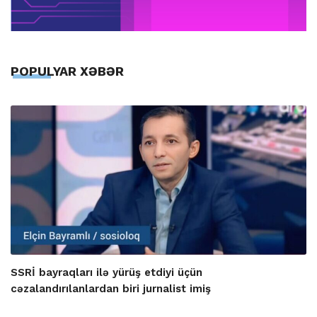
POPULYAR XƏBƏR
SSRİ bayraqları ilə yürüş etdiyi üçün
cəzalandırılanlardan biri jurnalist imiş