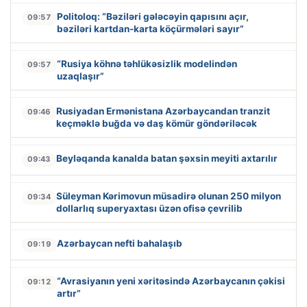
Politoloq: “Bəziləri gələcəyin qapısını açır,
09:57
bəziləri kartdan-karta köçürmələri sayır”
“Rusiya köhnə təhlükəsizlik modelindən
09:57
uzaqlaşır”
Rusiyadan Ermənistana Azərbaycandan tranzit
09:46
keçməklə buğda və daş kömür göndəriləcək
Beyləqanda kanalda batan şəxsin meyiti axtarılır
09:43
Süleyman Kərimovun müsadirə olunan 250 milyon
09:34
dollarlıq superyaxtası üzən ofisə çevrilib
Azərbaycan nefti bahalaşıb
09:19
“Avrasiyanın yeni xəritəsində Azərbaycanın çəkisi
09:12
artır”