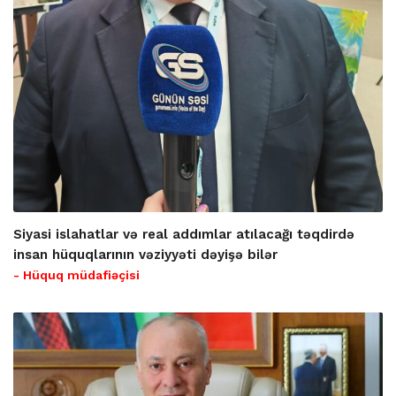
Siyasi islahatlar və real addımlar atılacağı təqdirdə
insan hüquqlarının vəziyyəti dəyişə bilər
- Hüquq müdafiəçisi