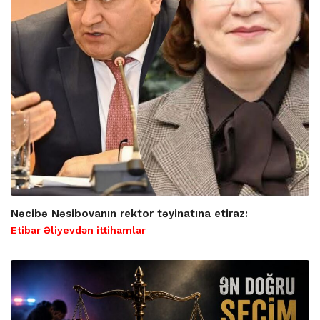
Nəcibə Nəsibovanın rektor təyinatına etiraz:
Etibar Əliyevdən ittihamlar