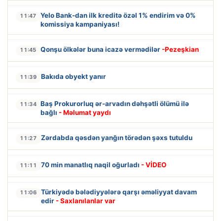
Yelo Bank-dan ilk kreditə özəl 1% endirim və 0%
11:47
komissiya kampaniyası!
Qonşu ölkələr buna icazə vermədilər
-Pezeşkian
11:45
Bakıda obyekt yanır
11:39
Baş Prokurorluq ər-arvadın dəhşətli ölümü ilə
11:34
bağlı
- Məlumat yaydı
Zərdabda qəsdən yanğın törədən şəxs tutuldu
11:27
70 min manatlıq naqil oğurladı
- VİDEO
11:11
Türkiyədə bələdiyyələrə qarşı əməliyyat davam
11:06
edir
- Saxlanılanlar var