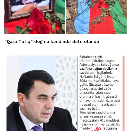
“Qara Tofiq” doğma kəndində dəfn olundu