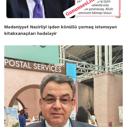
Mədəniyyət Nazirliyi işdən könüllü çıxmaq istəməyən
kitabxanaçıları hədələyir