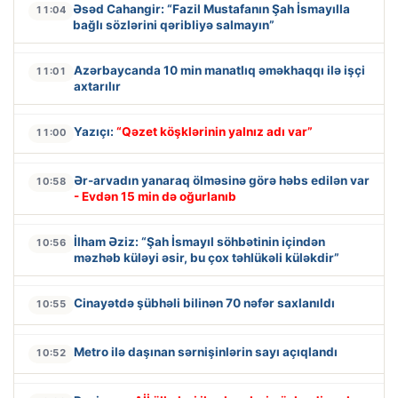
Əsəd Cahangir: “Fazil Mustafanın Şah İsmayılla
11:04
bağlı sözlərini qəribliyə salmayın”
Azərbaycanda 10 min manatlıq əməkhaqqı ilə işçi
11:01
axtarılır
Yazıçı:
“Qəzet köşklərinin yalnız adı var”
11:00
Ər-arvadın yanaraq ölməsinə görə həbs edilən var
10:58
- Evdən 15 min də oğurlanıb
İlham Əziz: “Şah İsmayıl söhbətinin içindən
10:56
məzhəb küləyi əsir, bu çox təhlükəli küləkdir”
Cinayətdə şübhəli bilinən 70 nəfər saxlanıldı
10:55
Metro ilə daşınan sərnişinlərin sayı açıqlandı
10:52