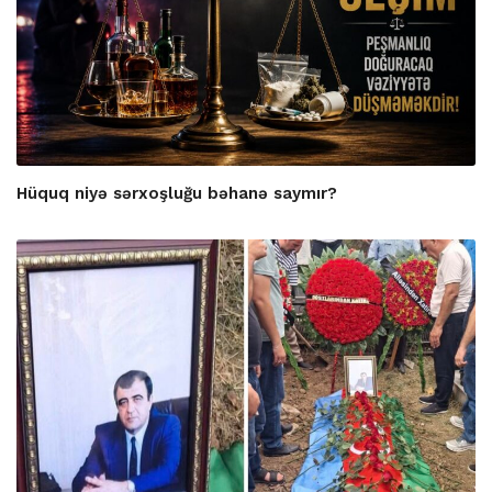
Hüquq niyə sərxoşluğu bəhanə saymır?