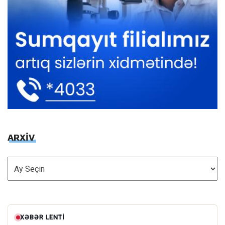
ARXİV
ARXİV
XƏBƏR LENTI