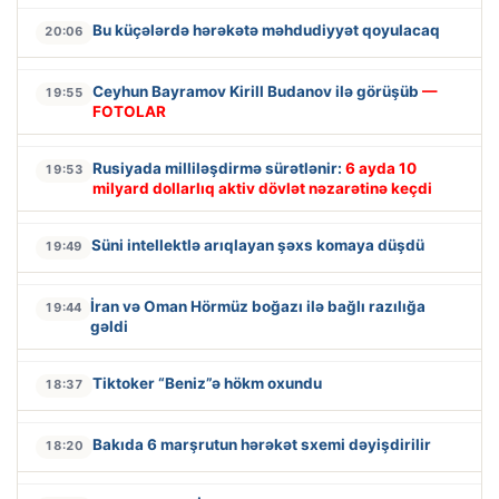
Bu küçələrdə hərəkətə məhdudiyyət qoyulacaq
20:06
Ceyhun Bayramov Kirill Budanov ilə görüşüb
—
19:55
FOTOLAR
Rusiyada milliləşdirmə sürətlənir:
6 ayda 10
19:53
milyard dollarlıq aktiv dövlət nəzarətinə keçdi
Süni intellektlə arıqlayan şəxs komaya düşdü
19:49
İran və Oman Hörmüz boğazı ilə bağlı razılığa
19:44
gəldi
Tiktoker “Beniz”ə hökm oxundu
18:37
Bakıda 6 marşrutun hərəkət sxemi dəyişdirilir
18:20