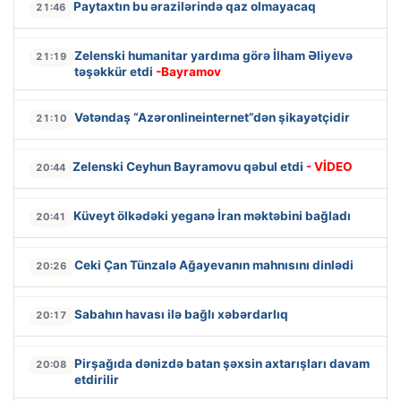
Paytaxtın bu ərazilərində qaz olmayacaq
21:46
Zelenski humanitar yardıma görə İlham Əliyevə
21:19
təşəkkür etdi
-Bayramov
Vətəndaş “Azəronlineinternet”dən şikayətçidir
21:10
Zelenski Ceyhun Bayramovu qəbul etdi
- VİDEO
20:44
Küveyt ölkədəki yeganə İran məktəbini bağladı
20:41
Ceki Çan Tünzalə Ağayevanın mahnısını dinlədi
20:26
Sabahın havası ilə bağlı xəbərdarlıq
20:17
Pirşağıda dənizdə batan şəxsin axtarışları davam
20:08
etdirilir