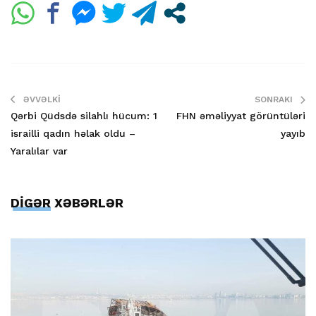
ƏVVƏLKI
SONRAKI
Qərbi Qüdsdə silahlı hücum: 1
FHN əməliyyat görüntüləri
israilli qadın həlak oldu –
yayıb
Yaralılar var
DİGƏR XƏBƏRLƏR