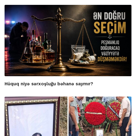
Hüquq niyə sərxoşluğu bəhanə saymır?