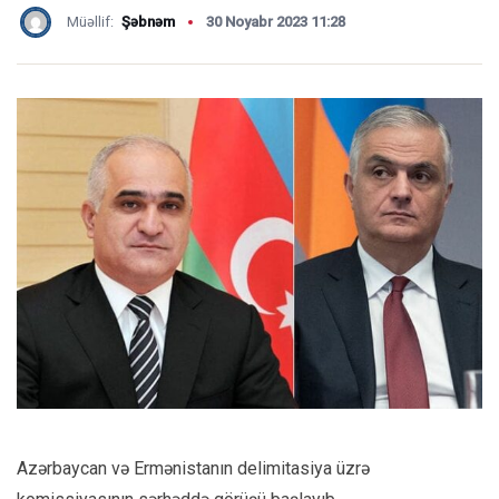
Müəllif:
Şəbnəm
30 Noyabr 2023 11:28
Azərbaycan və Ermənistanın delimitasiya üzrə