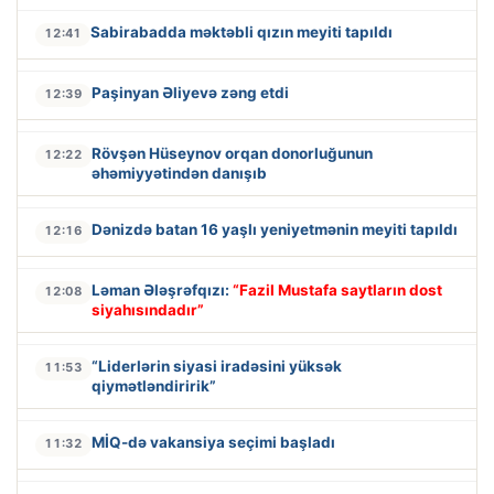
Sabirabadda məktəbli qızın meyiti tapıldı
12:41
Paşinyan Əliyevə zəng etdi
12:39
Rövşən Hüseynov orqan donorluğunun
12:22
əhəmiyyətindən danışıb
Dənizdə batan 16 yaşlı yeniyetmənin meyiti tapıldı
12:16
Ləman Ələşrəfqızı:
“Fazil Mustafa saytların dost
12:08
siyahısındadır”
“Liderlərin siyasi iradəsini yüksək
11:53
qiymətləndiririk”
MİQ-də vakansiya seçimi başladı
11:32