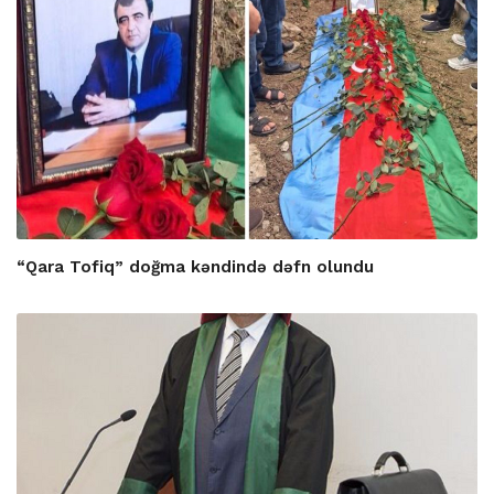
“Qara Tofiq” doğma kəndində dəfn olundu