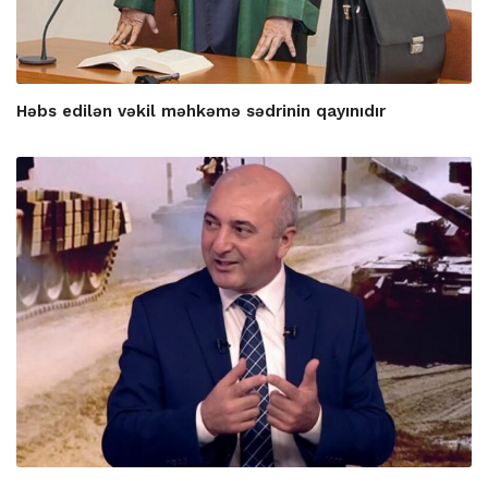
Həbs edilən vəkil məhkəmə sədrinin qayınıdır