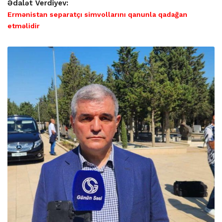
Ədalət Verdiyev:
Ermənistan separatçı simvollarını qanunla qadağan
etməlidir