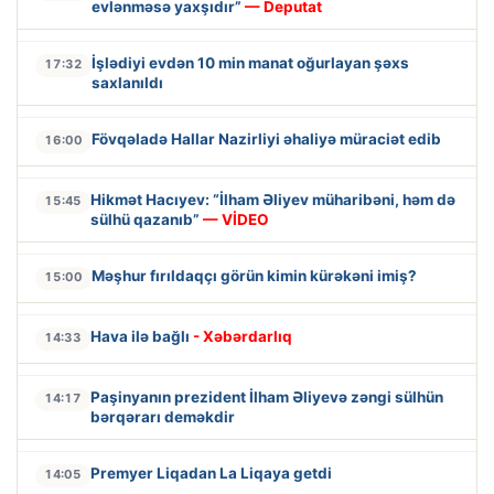
evlənməsə yaxşıdır”
— Deputat
İşlədiyi evdən 10 min manat oğurlayan şəxs
17:32
saxlanıldı
Fövqəladə Hallar Nazirliyi əhaliyə müraciət edib
16:00
Hikmət Hacıyev: “İlham Əliyev müharibəni, həm də
15:45
sülhü qazanıb”
— VİDEO
Məşhur fırıldaqçı görün kimin kürəkəni imiş?
15:00
Hava ilə bağlı
- Xəbərdarlıq
14:33
Paşinyanın prezident İlham Əliyevə zəngi sülhün
14:17
bərqərarı deməkdir
Premyer Liqadan La Liqaya getdi
14:05