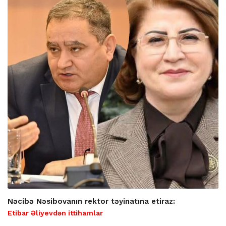
Nəcibə Nəsibovanın rektor təyinatına etiraz:
Etibar Əliyevdən ittihamlar