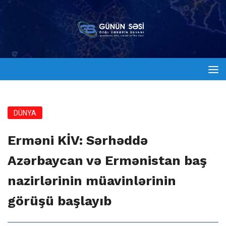
DÜNYA
Erməni KİV: Sərhəddə
Azərbaycan və Ermənistan baş
nazirlərinin müavinlərinin
görüşü başlayıb