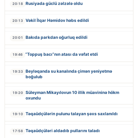
Rusiyada güclü zəlzələ oldu
20:18
Vəkil İlqar Həmidov həbs edildi
20:13
Bakıda parkdan oğurluq edildi
20:01
“Toppuş bacı”nın atası da vəfat etdi
19:46
Beyləqanda su kanalında çimən yeniyetmə
19:33
boğulub
Süleyman Mikayılovun 10 illik müavininə hökm
19:20
oxundu
Təqaüdçülərin pulunu talayan şəxs saxlanıldı
19:10
Təqaüdçüləri aldadıb pullarını taladı
17:58