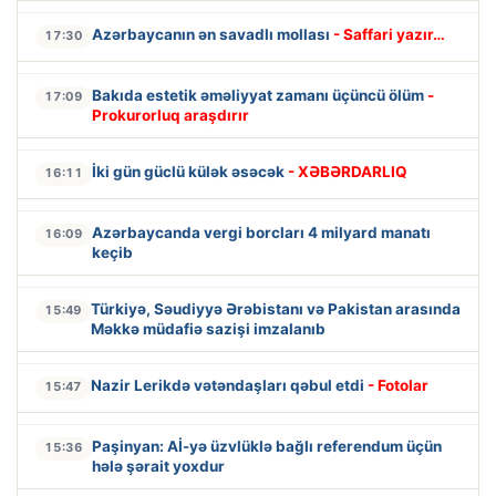
Azərbaycanın ən savadlı mollası
- Saffari yazır…
17:30
Bakıda estetik əməliyyat zamanı üçüncü ölüm
-
17:09
Prokurorluq araşdırır
İki gün güclü külək əsəcək
- XƏBƏRDARLIQ
16:11
Azərbaycanda vergi borcları 4 milyard manatı
16:09
keçib
Türkiyə, Səudiyyə Ərəbistanı və Pakistan arasında
15:49
Məkkə müdafiə sazişi imzalanıb
Nazir Lerikdə vətəndaşları qəbul etdi
- Fotolar
15:47
Paşinyan: Aİ-yə üzvlüklə bağlı referendum üçün
15:36
hələ şərait yoxdur