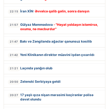
İran XİN:
Əvvəlcə qalib gəlin, sonra danışın
22:15
Gülyaz Məmmədova
- "Həyat yoldaşın istəmirsə,
21:57
oxuma, nə məcburdur"
Bakı və Zəngilanda ağaclar qanunsuz kəsilib
21:47
Yeni Klinikanın direktor müavini işdən çıxarıldı
21:42
Laçında yanğın olub
21:21
Zelenski Serbiyaya getdi
20:50
17 yaşlı qıza nişan mərasimi keçirənlər polisə
20:27
dəvət olundu