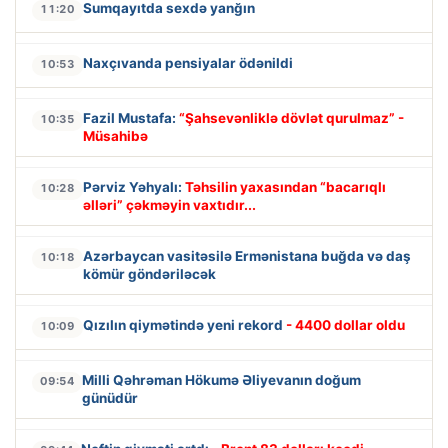
Sumqayıtda sexdə yanğın
11:20
Naxçıvanda pensiyalar ödənildi
10:53
Fazil Mustafa:
“Şahsevənliklə dövlət qurulmaz” -
10:35
Müsahibə
Pərviz Yəhyalı:
Təhsilin yaxasından “bacarıqlı
10:28
əlləri” çəkməyin vaxtıdır...
Azərbaycan vasitəsilə Ermənistana buğda və daş
10:18
kömür göndəriləcək
Qızılın qiymətində yeni rekord
- 4400 dollar oldu
10:09
Milli Qəhrəman Hökumə Əliyevanın doğum
09:54
günüdür