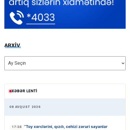
ARXİV
ARXİV
XƏBƏR LENTI
08 AVQUST 2026
“Toy xərclərini, qızılı, cehizi zəruri sayanlar
17:38