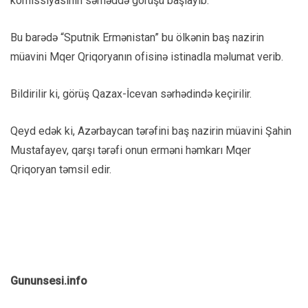
komissiyasının sərhəddə görüşü başlayıb.
Bu barədə “Sputnik Ermənistan” bu ölkənin baş nazirin
müavini Mqer Qriqoryanın ofisinə istinadla məlumat verib.
Bildirilir ki, görüş Qazax-İcevan sərhədində keçirilir.
Qeyd edək ki, Azərbaycan tərəfini baş nazirin müavini Şahin
Mustafayev, qarşı tərəfi onun erməni həmkarı Mqer
Qriqoryan təmsil edir.
Gununsesi.info