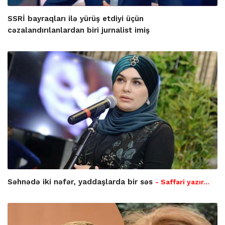
SSRİ bayraqları ilə yürüş etdiyi üçün
cəzalandırılanlardan biri jurnalist imiş
Səhnədə iki nəfər, yaddaşlarda bir səs
- Saffari yazır…