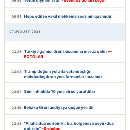
Neftin qiyməti artdı
- Brent 83 dolları keçdi
09:44
Həbs edilən vəkil məhkəmə sədrinin qayınıdır
08:53
07 AVQUST 2026
Türkiyə gəmisi dron hücumuna məruz qaldı
—
23:26
FOTOLAR
Tramp doğum yolu ilə vətəndaşlığı
23:03
məhdudlaşdıran yeni fərmanlar imzaladı
Süni intllektlə 16 yeni virus yaratdılar
22:57
Belçika Qrenlandiyaya qoşun yeridir
22:49
“Allaha dua edirəm ki, bu, bölgəmizə xeyir-dua
22:36
gətirsin”
-Ərdoğan