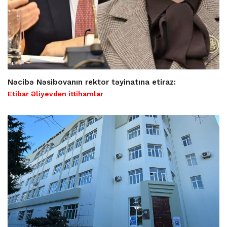
Nəcibə Nəsibovanın rektor təyinatına etiraz:
Etibar Əliyevdən ittihamlar