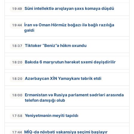
Süni intellektlə arıqlayan şəxs komaya düşdü
19:49
İran və Oman Hörmüz boğazı ilə bağlı razılığa
19:44
gəldi
Tiktoker “Beniz”ə hökm oxundu
18:37
Bakıda 6 marşrutun hərəkət sxemi dəyişdirilir
18:20
Azərbaycan XİN Yamaykanı təbrik etdi
18:20
Ermənistan və Rusiya parlament sədrləri arasında
18:00
telefon danışığı olub
Yeniyetmənin meyiti tapıldı
17:58
MİQ-də növbəti vakansiya seçimi başlayır
17:44