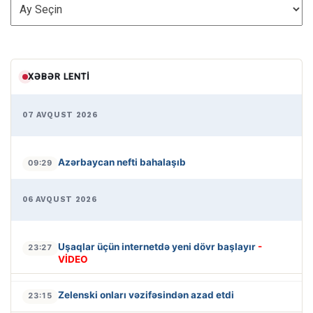
ARXİV
XƏBƏR LENTI
07 AVQUST 2026
Azərbaycan nefti bahalaşıb
09:29
06 AVQUST 2026
Uşaqlar üçün internetdə yeni dövr başlayır
-
23:27
VİDEO
Zelenski onları vəzifəsindən azad etdi
23:15