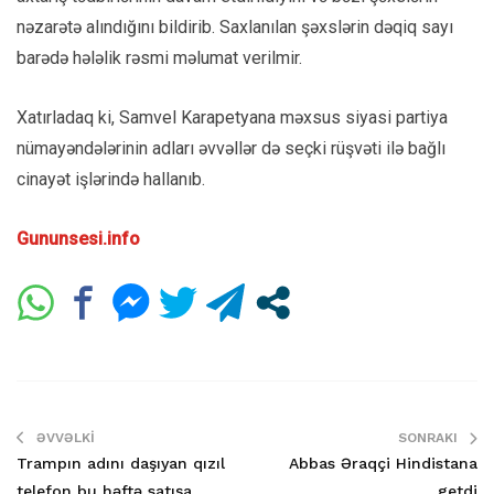
nəzarətə alındığını bildirib. Saxlanılan şəxslərin dəqiq sayı
barədə hələlik rəsmi məlumat verilmir.
Xatırladaq ki, Samvel Karapetyana məxsus siyasi partiya
nümayəndələrinin adları əvvəllər də seçki rüşvəti ilə bağlı
cinayət işlərində hallanıb.
Gununsesi.info
ƏVVƏLKI
SONRAKI
Trampın adını daşıyan qızıl
Abbas Əraqçi Hindistana
telefon bu həftə satışa
getdi