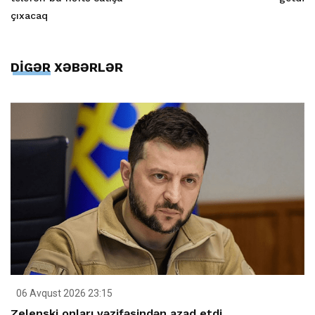
çıxacaq
DİGƏR XƏBƏRLƏR
06 Avqust 2026 23:15
Zelenski onları vəzifəsindən azad etdi