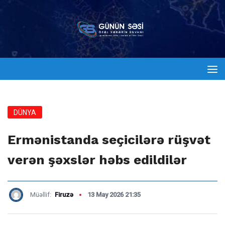
DÜNYA
Ermənistanda seçicilərə rüşvət
verən şəxslər həbs edildilər
Müəllif:
Firuzə
13 May 2026 21:35