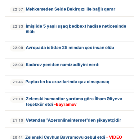
Məhkəmədən Səidə Bəkirqızı ilə bağlı qərar
22:57
İmişlidə 5 yaşlı uşaq bədbəxt hadisə nəticəsində
22:33
ölüb
Avropada istidən 25 mindən çox insan ölüb
22:09
Kadırov yenidən namizədliyini verdi
22:03
Paytaxtın bu ərazilərində qaz olmayacaq
21:46
Zelenski humanitar yardıma görə İlham Əliyevə
21:19
təşəkkür etdi
-Bayramov
Vətəndaş “Azəronlineinternet”dən şikayətçidir
21:10
Zelenski Ceyhun Bayramovu qəbul etdi
- VİDEO
20:44