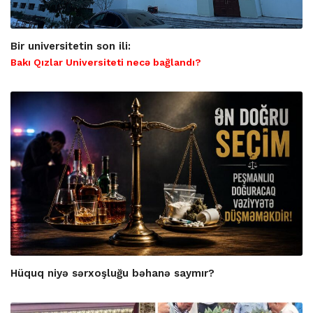
Bir universitetin son ili:
Bakı Qızlar Universiteti necə bağlandı?
Hüquq niyə sərxoşluğu bəhanə saymır?