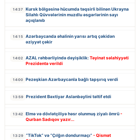
Kursk bölgəsinə hücumda təqsirli bilinən Ukrayna
14:37
Silahlı Qüvvələrinin muzdlu əsgərlərinin sayı
açıqlanıb
Azərbaycanda əhalinin yarısı artıq çəkidən
14:15
əziyyət çəkir
AZAL rəhbərliyində dəyişiklik:
Təyinat səlahiyyəti
14:02
Prezidentə verildi
Pezeşkian Azərbaycanla bağlı tapşırıq verdi
14:00
Prezident Bəxtiyar Aslanbəylini təltif etdi
13:59
Elmə və dövlətçiliyə həsr olunmuş ziyalı ömrü
-
13:42
Qurban Sadıqov yazır...
“TikTok” və “Çılğın dondurmaçı”
- Qismət
13:29