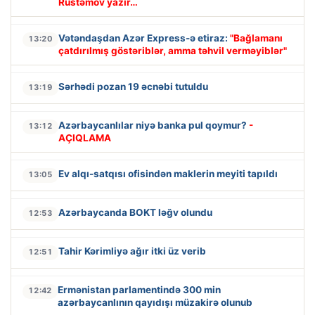
Rüstəmov yazır…
Vətəndaşdan Azər Express-ə etiraz:
"Bağlamanı
13:20
çatdırılmış göstəriblər, amma təhvil verməyiblər"
Sərhədi pozan 19 əcnəbi tutuldu
13:19
Azərbaycanlılar niyə banka pul qoymur?
-
13:12
AÇIQLAMA
Ev alqı-satqısı ofisindən maklerin meyiti tapıldı
13:05
Azərbaycanda BOKT ləğv olundu
12:53
Tahir Kərimliyə ağır itki üz verib
12:51
Ermənistan parlamentində 300 min
12:42
azərbaycanlının qayıdışı müzakirə olunub