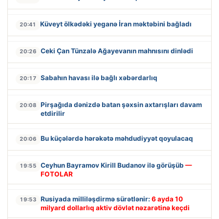
Küveyt ölkədəki yeganə İran məktəbini bağladı
20:41
Ceki Çan Tünzalə Ağayevanın mahnısını dinlədi
20:26
Sabahın havası ilə bağlı xəbərdarlıq
20:17
Pirşağıda dənizdə batan şəxsin axtarışları davam
20:08
etdirilir
Bu küçələrdə hərəkətə məhdudiyyət qoyulacaq
20:06
Ceyhun Bayramov Kirill Budanov ilə görüşüb
—
19:55
FOTOLAR
Rusiyada milliləşdirmə sürətlənir:
6 ayda 10
19:53
milyard dollarlıq aktiv dövlət nəzarətinə keçdi