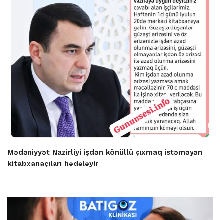
Mədəniyyət Nazirliyi işdən könüllü çıxmaq istəməyən
kitabxanaçıları hədələyir