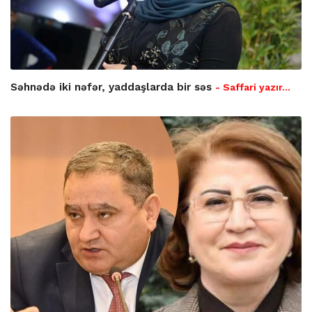
Səhnədə iki nəfər, yaddaşlarda bir səs
- Saffari yazır…