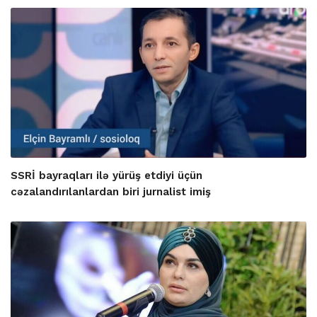
SSRİ bayraqları ilə yürüş etdiyi üçün
cəzalandırılanlardan biri jurnalist imiş