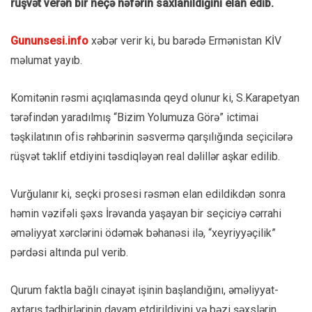
rüşvət verən bir neçə nəfərin saxlanıldığını elan edib.
Gununsesi.info
xəbər verir ki, bu barədə Ermənistan KİV
məlumat yayıb.
Komitənin rəsmi açıqlamasında qeyd olunur ki, S.Karapetyan
tərəfindən yaradılmış “Bizim Yolumuza Görə” ictimai
təşkilatının ofis rəhbərinin səsvermə qarşılığında seçicilərə
rüşvət təklif etdiyini təsdiqləyən real dəlillər aşkar edilib.
Vurğulanır ki, seçki prosesi rəsmən elan edildikdən sonra
həmin vəzifəli şəxs İrəvanda yaşayan bir seçiciyə cərrahi
əməliyyat xərclərini ödəmək bəhanəsi ilə, “xeyriyyəçilik”
pərdəsi altında pul verib.
Qurum faktla bağlı cinayət işinin başlandığını, əməliyyat-
axtarış tədbirlərinin davam etdirildiyini və bəzi şəxslərin