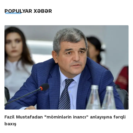
POPULYAR XƏBƏR
Fazil Mustafadan “möminlərin inancı” anlayışına fərqli
baxış