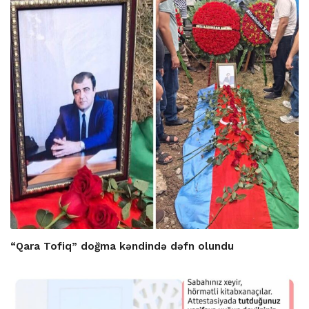
“Qara Tofiq” doğma kəndində dəfn olundu