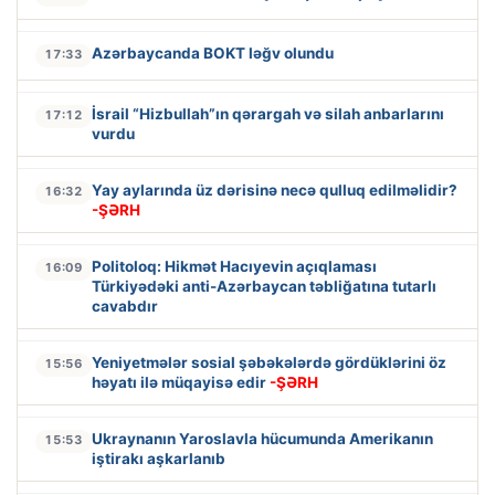
Azərbaycanda BOKT ləğv olundu
17:33
İsrail “Hizbullah”ın qərargah və silah anbarlarını
17:12
vurdu
Yay aylarında üz dərisinə necə qulluq edilməlidir?
16:32
-ŞƏRH
Politoloq: Hikmət Hacıyevin açıqlaması
16:09
Türkiyədəki anti-Azərbaycan təbliğatına tutarlı
cavabdır
Yeniyetmələr sosial şəbəkələrdə gördüklərini öz
15:56
həyatı ilə müqayisə edir
-ŞƏRH
Ukraynanın Yaroslavla hücumunda Amerikanın
15:53
iştirakı aşkarlanıb