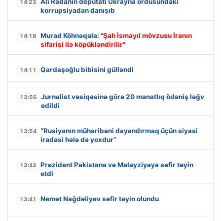
Ali Radanın deputatı Ukrayna ordusundakı
14:23
korrupsiyadan danışıb
Murad Köhnəqala:
"Şah İsmayıl mövzusu İranın
14:18
sifarişi ilə köpükləndirilir"
Qardaşoğlu bibisini gülləndi
14:11
Jurnalist vəsiqəsinə görə 20 manatlıq ödəniş ləğv
13:56
edildi
“Rusiyanın müharibəni dayandırmaq üçün siyasi
13:54
iradəsi hələ də yoxdur”
Prezident Pakistana və Malayziyaya səfir təyin
13:43
etdi
Nemət Nağdəliyev səfir təyin olundu
13:41