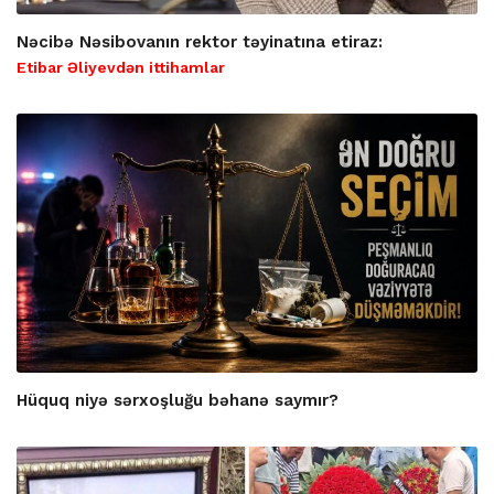
Nəcibə Nəsibovanın rektor təyinatına etiraz:
Etibar Əliyevdən ittihamlar
Hüquq niyə sərxoşluğu bəhanə saymır?