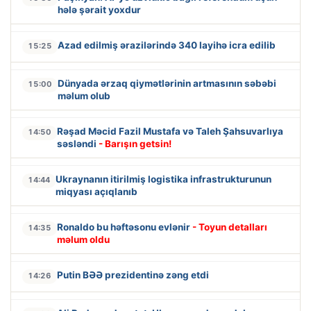
hələ şərait yoxdur
Azad edilmiş ərazilərində 340 layihə icra edilib
15:25
Dünyada ərzaq qiymətlərinin artmasının səbəbi
15:00
məlum olub
Rəşad Məcid Fazil Mustafa və Taleh Şahsuvarlıya
14:50
səsləndi
- Barışın getsin!
Ukraynanın itirilmiş logistika infrastrukturunun
14:44
miqyası açıqlanıb
Ronaldo bu həftəsonu evlənir
- Toyun detalları
14:35
məlum oldu
Putin BƏƏ prezidentinə zəng etdi
14:26