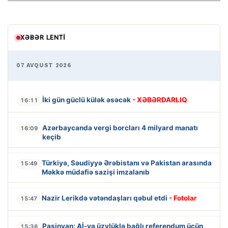
XƏBƏR LENTI
07 AVQUST 2026
İki gün güclü külək əsəcək
- XƏBƏRDARLIQ
16:11
Azərbaycanda vergi borcları 4 milyard manatı
16:09
keçib
Türkiyə, Səudiyyə Ərəbistanı və Pakistan arasında
15:49
Məkkə müdafiə sazişi imzalanıb
Nazir Lerikdə vətəndaşları qəbul etdi
- Fotolar
15:47
Paşinyan: Aİ-yə üzvlüklə bağlı referendum üçün
15:36