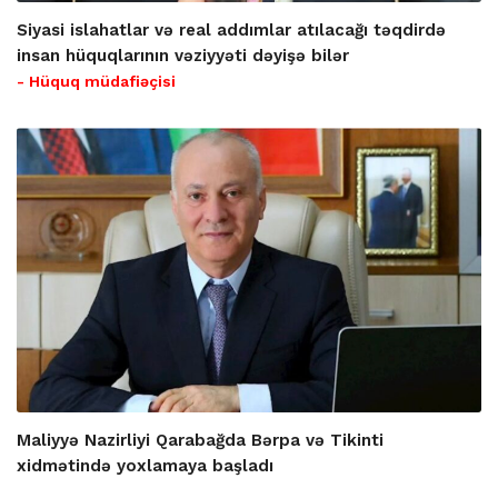
Siyasi islahatlar və real addımlar atılacağı təqdirdə
insan hüquqlarının vəziyyəti dəyişə bilər
- Hüquq müdafiəçisi
Maliyyə Nazirliyi Qarabağda Bərpa və Tikinti
xidmətində yoxlamaya başladı