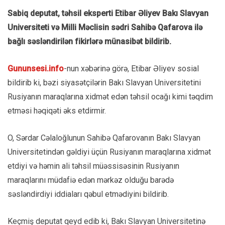
Sabiq deputat, təhsil eksperti Etibar Əliyev Bakı Slavyan
Universiteti və Milli Məclisin sədri Sahibə Qafarova ilə
bağlı səsləndirilən fikirlərə münasibət bildirib.
Gununsesi.info
-nun xəbərinə görə, Etibar Əliyev sosial
bildirib ki, bəzi siyasətçilərin Bakı Slavyan Universitetini
Rusiyanın maraqlarına xidmət edən təhsil ocağı kimi təqdim
etməsi həqiqəti əks etdirmir.
O, Sərdar Cəlaloğlunun Sahibə Qafarovanın Bakı Slavyan
Universitetindən gəldiyi üçün Rusiyanın maraqlarına xidmət
etdiyi və həmin ali təhsil müəssisəsinin Rusiyanın
maraqlarını müdafiə edən mərkəz olduğu barədə
səsləndirdiyi iddiaları qəbul etmədiyini bildirib.
Keçmiş deputat qeyd edib ki, Bakı Slavyan Universitetinə