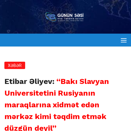
XƏBƏR
Etibar Əliyev:
“Bakı Slavyan
Universitetini Rusiyanın
maraqlarına xidmət edən
mərkəz kimi təqdim etmək
düzgün deyil”