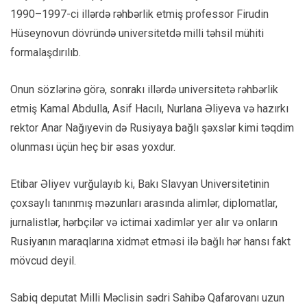
1990–1997-ci illərdə rəhbərlik etmiş professor Firudin
Hüseynovun dövründə universitetdə milli təhsil mühiti
formalaşdırılıb.
Onun sözlərinə görə, sonrakı illərdə universitetə rəhbərlik
etmiş Kamal Abdulla, Asif Hacılı, Nurlana Əliyeva və hazırkı
rektor Anar Nağıyevin də Rusiyaya bağlı şəxslər kimi təqdim
olunması üçün heç bir əsas yoxdur.
Etibar Əliyev vurğulayıb ki, Bakı Slavyan Universitetinin
çoxsaylı tanınmış məzunları arasında alimlər, diplomatlar,
jurnalistlər, hərbçilər və ictimai xadimlər yer alır və onların
Rusiyanın maraqlarına xidmət etməsi ilə bağlı hər hansı fakt
mövcud deyil.
Sabiq deputat Milli Məclisin sədri Sahibə Qafarovanı uzun