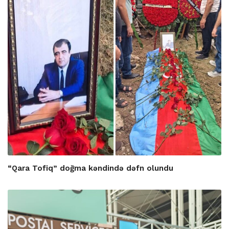
“Qara Tofiq” doğma kəndində dəfn olundu