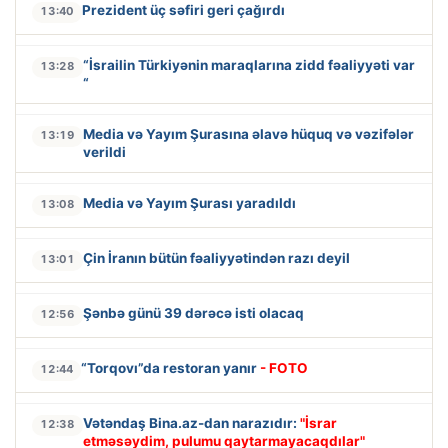
Prezident üç səfiri geri çağırdı
13:40
“İsrailin Türkiyənin maraqlarına zidd fəaliyyəti var
13:28
“
Media və Yayım Şurasına əlavə hüquq və vəzifələr
13:19
verildi
Media və Yayım Şurası yaradıldı
13:08
Çin İranın bütün fəaliyyətindən razı deyil
13:01
Şənbə günü 39 dərəcə isti olacaq
12:56
“Torqovı”da restoran yanır
- FOTO
12:44
Vətəndaş Bina.az-dan narazıdır:
"İsrar
12:38
etməsəydim, pulumu qaytarmayacaqdılar"