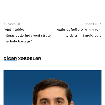
ƏVVƏLKI
SONRAKI
“ABŞ-Türkiyə
Natiq Cəfərli AQTA-nın yeni
münasibətlərində yeni strateji
tələblərini tənqid edib
mərhələ başlayır”
DİGƏR XƏBƏRLƏR