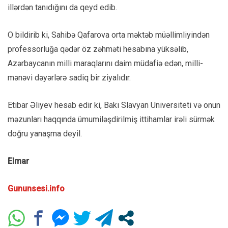
illərdən tanıdığını da qeyd edib.
O bildirib ki, Sahibə Qafarova orta məktəb müəllimliyindən
professorluğa qədər öz zəhməti hesabına yüksəlib,
Azərbaycanın milli maraqlarını daim müdafiə edən, milli-
mənəvi dəyərlərə sadiq bir ziyalıdır.
Etibar Əliyev hesab edir ki, Bakı Slavyan Universiteti və onun
məzunları haqqında ümumiləşdirilmiş ittihamlar irəli sürmək
doğru yanaşma deyil.
Elmar
Gununsesi.info