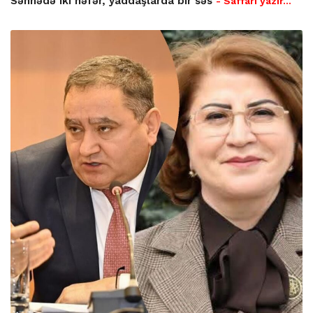
Səhnədə iki nəfər, yaddaşlarda bir səs
- Saffari yazır…