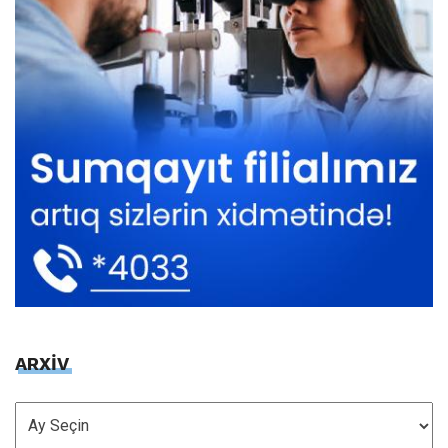
ARXİV
ARXİV