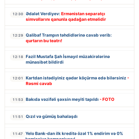
Ədalət Verdiyev:
Ermənistan separatçı
12:30
simvollarını qanunla qadağan etməlidir
Qalibaf Trampın təhdidlərinə cavab verib:
12:29
qurtarın bu teatrı!
Fazil Mustafa Şah İsmayıl müzakirələrinə
12:18
münasibət bildirdi
Kartdan istədiyiniz qədər köçürmə edə bilərsiniz
-
12:01
Rəsmi cavab
Bakıda vəzifəli şəxsin meyiti tapıldı
- FOTO
11:53
Qızıl və gümüş bahalaşdı
11:51
Yelo Bank-dan ilk kreditə özəl 1% endirim və 0%
11:47