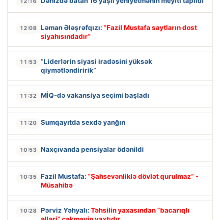
Dənizdə batan 16 yaşlı yeniyetmənin meyiti tapıldı
12:16
Ləman Ələşrəfqızı:
“Fazil Mustafa saytların dost
12:08
siyahısındadır”
“Liderlərin siyasi iradəsini yüksək
11:53
qiymətləndiririk”
MİQ-də vakansiya seçimi başladı
11:32
Sumqayıtda sexdə yanğın
11:20
Naxçıvanda pensiyalar ödənildi
10:53
Fazil Mustafa:
“Şahsevənliklə dövlət qurulmaz” -
10:35
Müsahibə
Pərviz Yəhyalı:
Təhsilin yaxasından “bacarıqlı
10:28
əlləri” çəkməyin vaxtıdır...