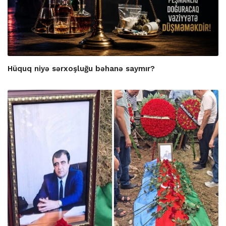
Hüquq niyə sərxoşluğu bəhanə saymır?