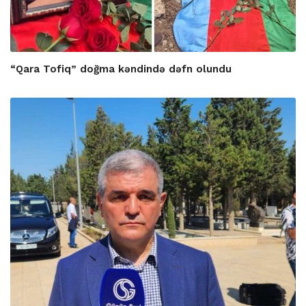
“Qara Tofiq” doğma kəndində dəfn olundu