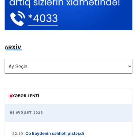
ARXİV
ARXİV
XƏBƏR LENTI
08 AVQUST 2026
Co Baydenin səhhəti pisləşdi
22:10