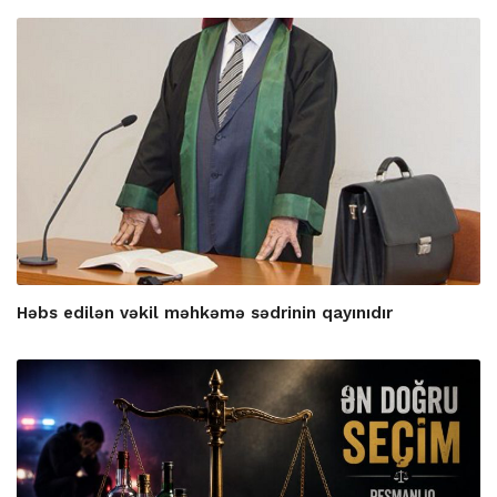
Həbs edilən vəkil məhkəmə sədrinin qayınıdır