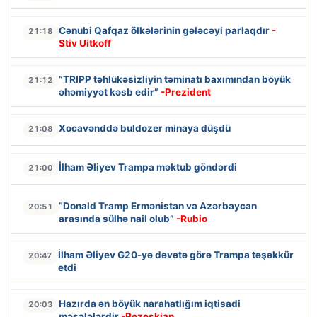
Cənubi Qafqaz ölkələrinin gələcəyi parlaqdır
-
21:18
Stiv Uitkoff
“TRIPP təhlükəsizliyin təminatı baxımından böyük
21:12
əhəmiyyət kəsb edir”
-Prezident
Xocavənddə buldozer minaya düşdü
21:08
İlham Əliyev Trampa məktub göndərdi
21:00
“Donald Tramp Ermənistan və Azərbaycan
20:51
arasında sülhə nail olub”
-Rubio
İlham Əliyev G20-yə dəvətə görə Trampa təşəkkür
20:47
etdi
Hazırda ən böyük narahatlığım iqtisadi
20:03
məsələlərdir
-Pezeşkian