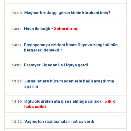
Məşhur fırıldaqçı görün kimin kürəkəni imiş?
15:00
Hava ilə bağlı
- Xəbərdarlıq
14:33
Paşinyanın prezident İlham Əliyevə zəngi sülhün
14:17
bərqərarı deməkdir
Premyer Liqadan La Liqaya getdi
14:05
Jurnalistlərə hücum edənlərlə bağlı araşdırma
13:37
aparılır
Oğlu öldürülən ata qisas almağa çalışdı
- 5 illik
13:30
həbs edildi
Vaşinqton razılaşmaları nəticə verib
13:22