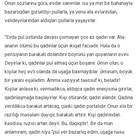
Onun sözlərinə görə, evdar xanımlar isə ya min bir bəhanəylə
bazarlıqdan gizlətdiyi pullarla, ya yenə ata evlərindən,
valideynlərindən aldıqları pullarla yaşayırlar:
“Evdə pul üstündə davası çıxmayan çox az qadın var. Ata-
ananın ölümü bu qadınlar üçün ikiqat faciədir. Hələ də o
pensiyanın bərəkəti dolandırır böyrünü yan qoyanların evini.
Deyirlər ki, qadınlar pul almaq üçün boşanır. Əmin olun, o
kişilər heç evli olanda da uşağa baxmayıblar. Əminəm, böyük
bir yaranı eşələdim. Amma vəziyyət təəssüf ki, belədir!
Kişilər anlasa ki, vermədikcə, aldıqca qadın enerjisinə girirlər,
qadınlaşmağa başlayırlar. Kişi ötürəndir, qadın alandır. Qadına
verildikcə bərəkət artacaq, çünki qadın portalıdır. Onun elə bir
razılığı məsələni dəyişir, bərəkəti artırır. Kişi qadınından
kəsdisə, ruzisi artan deyil. Bu, dəqiqdir!. Bir də mən
anlamıram, qadın niyə “pul ver bazarlıq edim, uşağa nəsə