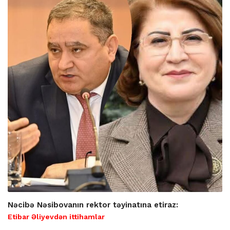
Nəcibə Nəsibovanın rektor təyinatına etiraz:
Etibar Əliyevdən ittihamlar