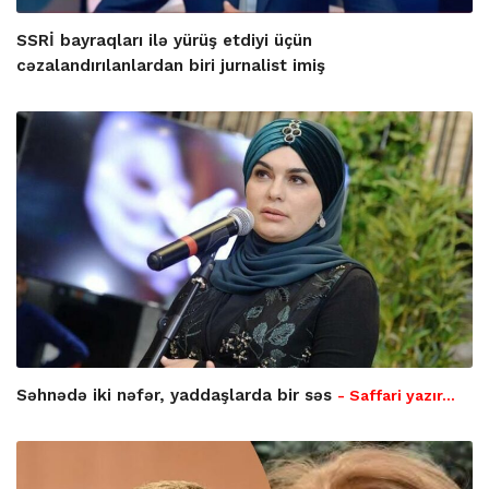
SSRİ bayraqları ilə yürüş etdiyi üçün
cəzalandırılanlardan biri jurnalist imiş
Səhnədə iki nəfər, yaddaşlarda bir səs
- Saffari yazır…