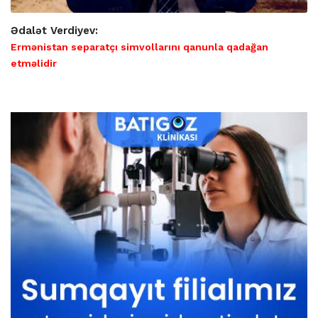
Ədalət Verdiyev:
Ermənistan separatçı simvollarını qanunla qadağan
etməlidir