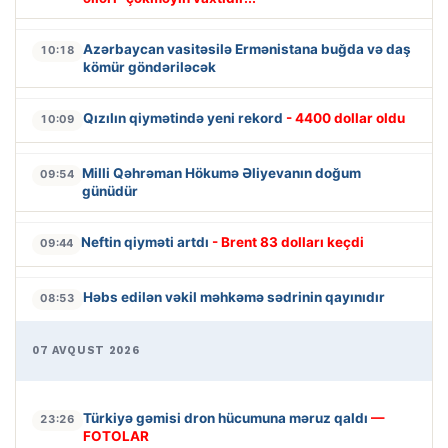
Azərbaycan vasitəsilə Ermənistana buğda və daş
10:18
kömür göndəriləcək
Qızılın qiymətində yeni rekord
- 4400 dollar oldu
10:09
Milli Qəhrəman Hökumə Əliyevanın doğum
09:54
günüdür
Neftin qiyməti artdı
- Brent 83 dolları keçdi
09:44
Həbs edilən vəkil məhkəmə sədrinin qayınıdır
08:53
07 AVQUST 2026
Türkiyə gəmisi dron hücumuna məruz qaldı
—
23:26
FOTOLAR