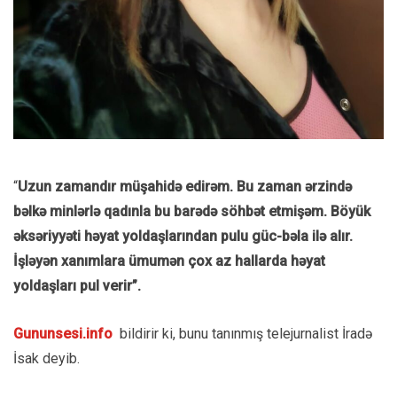
“
Uzun zamandır müşahidə edirəm. Bu zaman ərzində
bəlkə minlərlə qadınla bu barədə söhbət etmişəm.
Böyük
əksəriyyəti həyat yoldaşlarından pulu güc-bəla ilə alır.
İşləyən xanımlara ümumən çox az hallarda həyat
yoldaşları pul verir”.
Gununsesi.info
bildirir ki, bunu tanınmış telejurnalist İradə
İsak deyib.