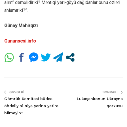
alım” deməlidir ki? Məntiqi yeri-göyü dağıdanlar bunu özləri
anlamır ki?”.
Günay Mahirqızı
Gununsesi.info
ƏVVƏLKI
SONRAKI
Gömrük Komitəsi büdcə
Lukaşenkonun Ukrayna
öhdəliyini niyə yerinə yetirə
qorxusu
bilməyib?