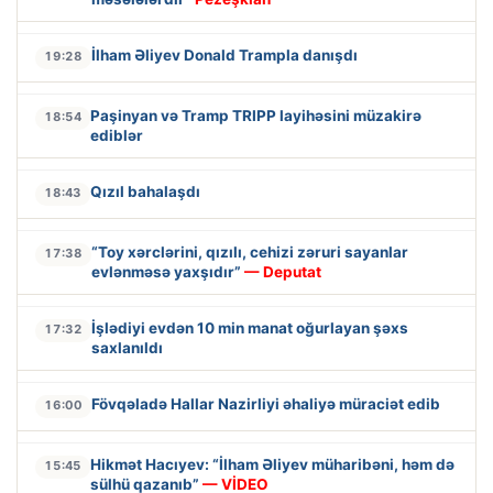
İlham Əliyev Donald Trampla danışdı
19:28
Paşinyan və Tramp TRIPP layihəsini müzakirə
18:54
ediblər
Qızıl bahalaşdı
18:43
“Toy xərclərini, qızılı, cehizi zəruri sayanlar
17:38
evlənməsə yaxşıdır”
— Deputat
İşlədiyi evdən 10 min manat oğurlayan şəxs
17:32
saxlanıldı
Fövqəladə Hallar Nazirliyi əhaliyə müraciət edib
16:00
Hikmət Hacıyev: “İlham Əliyev müharibəni, həm də
15:45
sülhü qazanıb”
— VİDEO