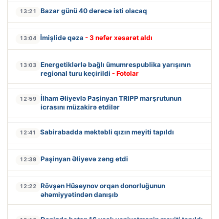
Bazar günü 40 dərəcə isti olacaq
13:21
İmişlidə qəza
- 3 nəfər xəsarət aldı
13:04
Energetiklərlə bağlı ümumrespublika yarışının
13:03
regional turu keçirildi
- Fotolar
İlham Əliyevlə Paşinyan TRIPP marşrutunun
12:59
icrasını müzakirə etdilər
Sabirabadda məktəbli qızın meyiti tapıldı
12:41
Paşinyan Əliyevə zəng etdi
12:39
Rövşən Hüseynov orqan donorluğunun
12:22
əhəmiyyətindən danışıb