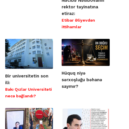
Nəcibə Nəsibovanın
rektor təyinatına
etiraz:
Etibar Əliyevdən
ittihamlar
Hüquq niyə
Bir universitetin son
sərxoşluğu bəhanə
ili:
saymır?
Bakı Qızlar Universiteti
necə bağlandı?