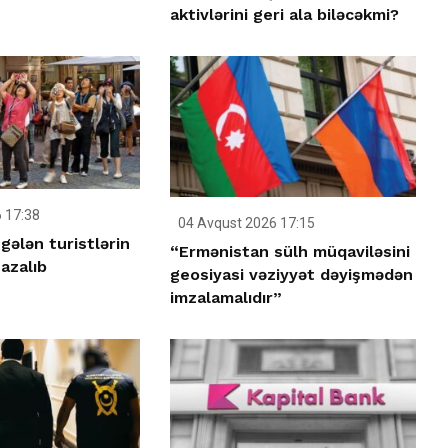
aktivlərini geri ala biləcəkmi?
 17:38
04 Avqust 2026 17:15
ələn turistlərin
“Ermənistan sülh müqaviləsini
 azalıb
geosiyasi vəziyyət dəyişmədən
imzalamalıdır”