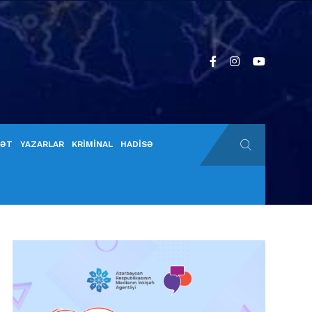
YƏT
YAZARLAR
KRİMİNAL
HADİSƏ