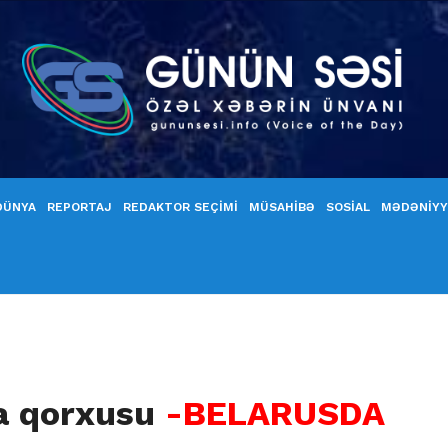
DÜNYA
REPORTAJ
REDAKTOR SEÇİMİ
MÜSAHİBƏ
SOSİAL
MƏDƏNİY
a qorxusu
-BELARUSDA