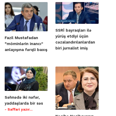
SSRİ bayraqları ilə
yürüş etdiyi üçün
Fazil Mustafadan
cəzalandırılanlardan
“möminlərin inancı”
biri jurnalist imiş
anlayışına fərqli baxış
Səhnədə iki nəfər,
yaddaşlarda bir səs
- Saffari yazır…