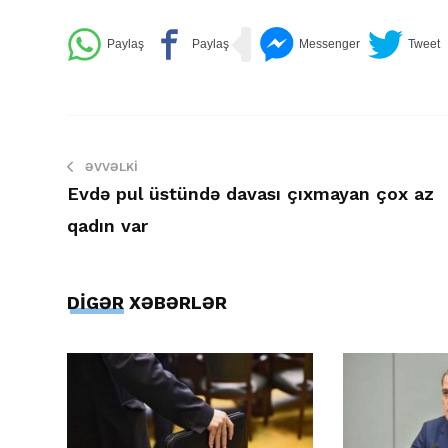
ƏVVƏLKI
Evdə pul üstündə davası çıxmayan çox az
qadın var
DİGƏR XƏBƏRLƏR