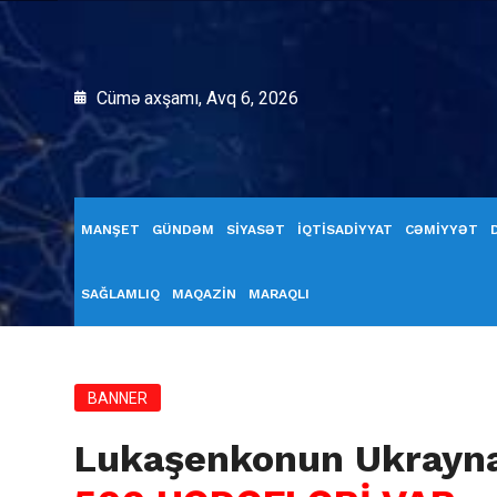
Cümə axşamı, Avq 6, 2026
MANŞET
GÜNDƏM
SİYASƏT
İQTİSADİYYAT
CƏMİYYƏT
SAĞLAMLIQ
MAQAZİN
MARAQLI
BANNER
Lukaşenkonun Ukrayn