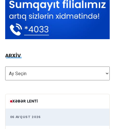
ARXİV
ARXİV
XƏBƏR LENTI
06 AVQUST 2026