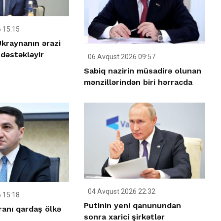
 15:15
kraynanın ərazi
dəstəkləyir
06 Avqust 2026 09:57
Sabiq nazirin müsadirə olunan
mənzillərindən biri hərracda
04 Avqust 2026 22:32
 15:18
Putinin yeni qanunundan
ranı qardaş ölkə
sonra xarici şirkətlər