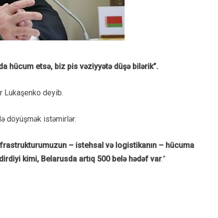
 hücum etsə, biz pis vəziyyətə düşə bilərik”.
ndr Lukaşenko deyib.
də döyüşmək istəmirlər:
nfrastrukturumuzun – istehsal və logistikanın – hücuma
irdiyi kimi, Belarusda artıq 500 belə hədəf var
.”