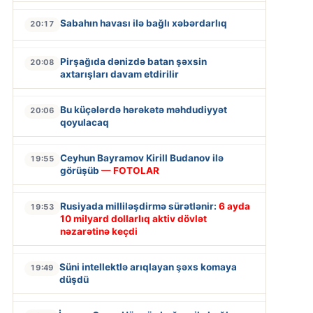
Sabahın havası ilə bağlı xəbərdarlıq
20:17
Pirşağıda dənizdə batan şəxsin
20:08
axtarışları davam etdirilir
Bu küçələrdə hərəkətə məhdudiyyət
20:06
qoyulacaq
Ceyhun Bayramov Kirill Budanov ilə
19:55
görüşüb
— FOTOLAR
Rusiyada milliləşdirmə sürətlənir:
6 ayda
19:53
10 milyard dollarlıq aktiv dövlət
nəzarətinə keçdi
Süni intellektlə arıqlayan şəxs komaya
19:49
düşdü