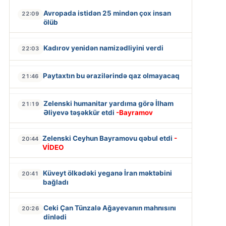
Avropada istidən 25 mindən çox insan
22:09
ölüb
Kadırov yenidən namizədliyini verdi
22:03
Paytaxtın bu ərazilərində qaz olmayacaq
21:46
Zelenski humanitar yardıma görə İlham
21:19
Əliyevə təşəkkür etdi
-Bayramov
Zelenski Ceyhun Bayramovu qəbul etdi
-
20:44
VİDEO
Küveyt ölkədəki yeganə İran məktəbini
20:41
bağladı
Ceki Çan Tünzalə Ağayevanın mahnısını
20:26
dinlədi