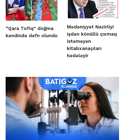
Mədəniyyət Nazirliyi
“Qara Tofiq” doğma
işdən könüllü çıxmaq
kəndində dəfn olundu
istəməyən
kitabxanaçıları
hədələyir