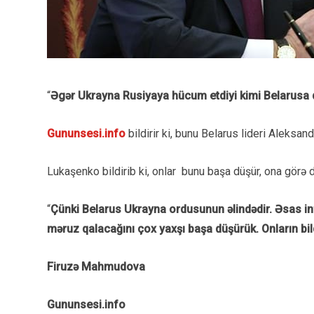
“
Əgər Ukrayna Rusiyaya hücum etdiyi kimi Belarusa da
Gununsesi.info
bildirir ki, bunu Belarus lideri Aleksa
Lukaşenko bildirib ki, onlar bunu başa düşür, ona görə 
“
Çünki Belarus Ukrayna ordusunun əlindədir. Əsas i
məruz qalacağını çox yaxşı başa düşürük. Onların bild
Firuzə Mahmudova
Gununsesi.info