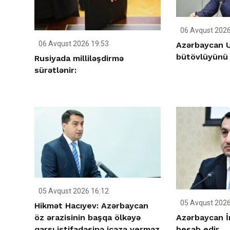
06 Avqust 2026
06 Avqust 2026 19:53
Azərbaycan U
bütövlüyünü 
Rusiyada milliləşdirmə
sürətlənir:
05 Avqust 2026 16:12
05 Avqust 2026
Hikmət Hacıyev: Azərbaycan
Azərbaycan İ
öz ərazisinin başqa ölkəyə
hesab edir
qarşı istifadəsinə icazə verməz