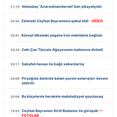
Vətəndaş “Azəronlineinternet”dən şikayətçidir
21:10
Zelenski Ceyhun Bayramovu qəbul etdi
- VİDEO
20:44
Küveyt ölkədəki yeganə İran məktəbini bağladı
20:41
Ceki Çan Tünzalə Ağayevanın mahnısını dinlədi
20:26
Sabahın havası ilə bağlı xəbərdarlıq
20:17
Pirşağıda dənizdə batan şəxsin axtarışları davam
20:08
etdirilir
Bu küçələrdə hərəkətə məhdudiyyət qoyulacaq
20:06
Ceyhun Bayramov Kirill Budanov ilə görüşüb
—
19:55
FOTOLAR