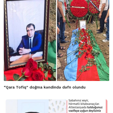
“Qara Tofiq” doğma kəndində dəfn olundu