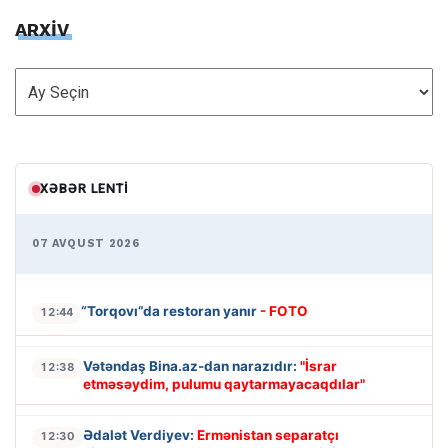
ARXİV
ARXİV
XƏBƏR LENTI
07 AVQUST 2026
“Torqovı”da restoran yanır
- FOTO
12:44
Vətəndaş Bina.az-dan narazıdır:
"İsrar
12:38
etməsəydim, pulumu qaytarmayacaqdılar"
Ədalət Verdiyev:
Ermənistan separatçı
12:30