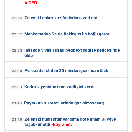
VİDEO
Zelenski onları vəzifəsindən azad etdi
23:15
Məhkəmədən Səidə Bəkirqızı ilə bağlı qərar
22:57
İmişlidə 5 yaşlı uşaq bədbəxt hadisə nəticəsində
22:33
ölüb
Avropada istidən 25 mindən çox insan ölüb
22:09
Kadırov yenidən namizədliyini verdi
22:03
Paytaxtın bu ərazilərində qaz olmayacaq
21:46
Zelenski humanitar yardıma görə İlham Əliyevə
21:19
təşəkkür etdi
-Bayramov