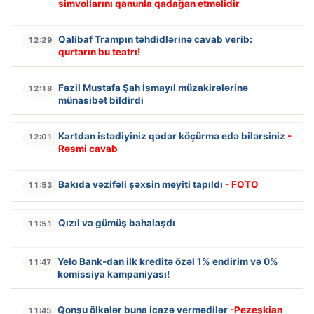
simvollarını qanunla qadağan etməlidir
Qalibaf Trampın təhdidlərinə cavab verib:
12:29
qurtarın bu teatrı!
Fazil Mustafa Şah İsmayıl müzakirələrinə
12:18
münasibət bildirdi
Kartdan istədiyiniz qədər köçürmə edə bilərsiniz
-
12:01
Rəsmi cavab
Bakıda vəzifəli şəxsin meyiti tapıldı
- FOTO
11:53
Qızıl və gümüş bahalaşdı
11:51
Yelo Bank-dan ilk kreditə özəl 1% endirim və 0%
11:47
komissiya kampaniyası!
Qonşu ölkələr buna icazə vermədilər
-Pezeşkian
11:45