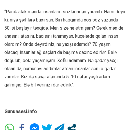
“Panik atak məndə insanların sözlərindən yaranıb. Hamı deyir
ki, niyə şərhlərə baxırsan. Biri haqqımda xoş söz yazanda
50-si başlayır tənqidə. Mən sizə nə etmişəm? Gərək mən də
anasını, atasını, bacısını tanımayan, küçələrdə qalan insan
olardım? Onda deyırdiniz, nə yaxşı adamdı? 70 yaşım
olacaq. İnsanlar ağ saçları da başıma qaxınc edirlər. Belə
doğulub, belə yaşamışam. Xoflu adamam. Nə qədər yaxşı
olsan da, nümunəvi addımlar atsan insanlar səni o qədər
vururlar. Biz də sənət aləmində 5, 10 nəfər yaşlı adam
qalmışıq. Elə bil yerinizi dar edirik”.
Gununsesi.info