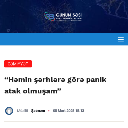
CƏMİYYƏT
“Həmin şərhlərə görə panik
atak olmuşam”
Müəllif:
Şəbnəm
08 Mart 2025 15:13