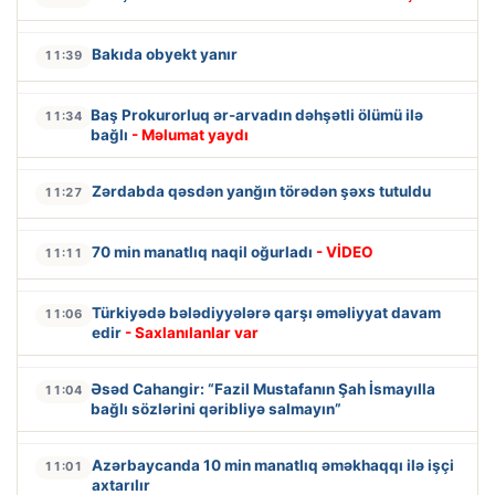
Bakıda obyekt yanır
11:39
Baş Prokurorluq ər-arvadın dəhşətli ölümü ilə
11:34
bağlı
- Məlumat yaydı
Zərdabda qəsdən yanğın törədən şəxs tutuldu
11:27
70 min manatlıq naqil oğurladı
- VİDEO
11:11
Türkiyədə bələdiyyələrə qarşı əməliyyat davam
11:06
edir
- Saxlanılanlar var
Əsəd Cahangir: “Fazil Mustafanın Şah İsmayılla
11:04
bağlı sözlərini qəribliyə salmayın”
Azərbaycanda 10 min manatlıq əməkhaqqı ilə işçi
11:01
axtarılır