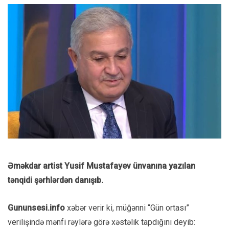
Əməkdar artist Yusif Mustafayev ünvanına yazılan
tənqidi şərhlərdən danışıb.
Gununsesi.info
xəbər verir ki, müğənni “Gün ortası”
verilişində mənfi rəylərə görə xəstəlik tapdığını deyib: