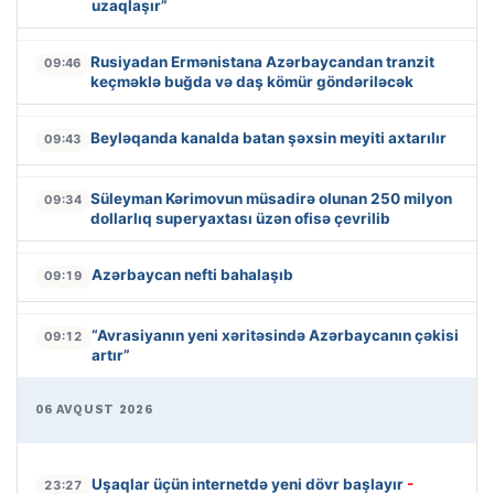
uzaqlaşır”
Rusiyadan Ermənistana Azərbaycandan tranzit
09:46
keçməklə buğda və daş kömür göndəriləcək
Beyləqanda kanalda batan şəxsin meyiti axtarılır
09:43
Süleyman Kərimovun müsadirə olunan 250 milyon
09:34
dollarlıq superyaxtası üzən ofisə çevrilib
Azərbaycan nefti bahalaşıb
09:19
“Avrasiyanın yeni xəritəsində Azərbaycanın çəkisi
09:12
artır”
06 AVQUST 2026
Uşaqlar üçün internetdə yeni dövr başlayır
-
23:27