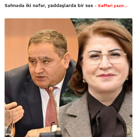
Səhnədə iki nəfər, yaddaşlarda bir səs
- Saffari yazır…