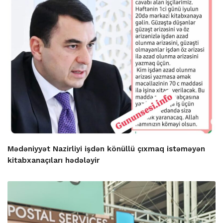
Mədəniyyət Nazirliyi işdən könüllü çıxmaq istəməyən
kitabxanaçıları hədələyir