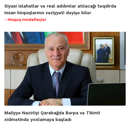
Siyasi islahatlar və real addımlar atılacağı təqdirdə
insan hüquqlarının vəziyyəti dəyişə bilər
- Hüquq müdafiəçisi
Maliyyə Nazirliyi Qarabağda Bərpa və Tikinti
xidmətində yoxlamaya başladı