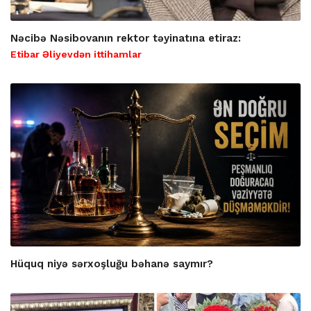
Nəcibə Nəsibovanın rektor təyinatına etiraz:
Etibar Əliyevdən ittihamlar
Hüquq niyə sərxoşluğu bəhanə saymır?