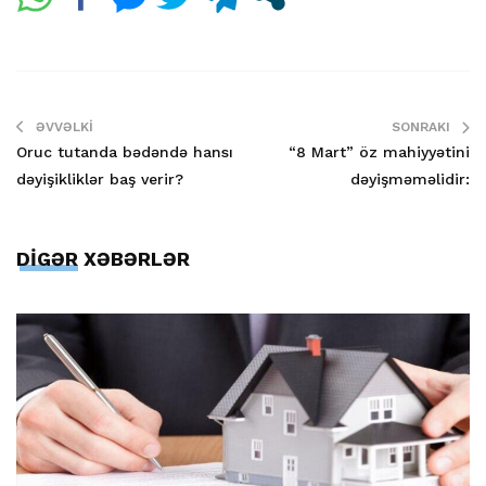
ƏVVƏLKI
SONRAKI
Oruc tutanda bədəndə hansı
“8 Mart” öz mahiyyətini
dəyişikliklər baş verir?
dəyişməməlidir:
DİGƏR XƏBƏRLƏR