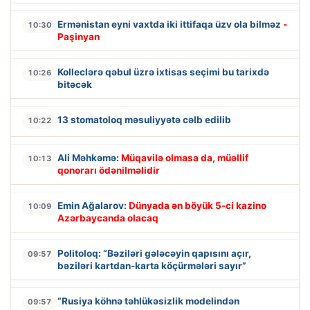
Ermənistan eyni vaxtda iki ittifaqa üzv ola bilməz
-
10:30
Paşinyan
Kolleclərə qəbul üzrə ixtisas seçimi bu tarixdə
10:26
bitəcək
13 stomatoloq məsuliyyətə cəlb edilib
10:22
Ali Məhkəmə:
Müqavilə olmasa da, müəllif
10:13
qonorarı ödənilməlidir
Emin Ağalarov:
Dünyada ən böyük 5-ci kazino
10:09
Azərbaycanda olacaq
Politoloq: “Bəziləri gələcəyin qapısını açır,
09:57
bəziləri kartdan-karta köçürmələri sayır”
“Rusiya köhnə təhlükəsizlik modelindən
09:57