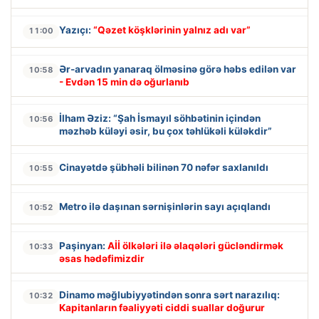
Yazıçı:
“Qəzet köşklərinin yalnız adı var”
11:00
Ər-arvadın yanaraq ölməsinə görə həbs edilən var
10:58
- Evdən 15 min də oğurlanıb
İlham Əziz: “Şah İsmayıl söhbətinin içindən
10:56
məzhəb küləyi əsir, bu çox təhlükəli küləkdir”
Cinayətdə şübhəli bilinən 70 nəfər saxlanıldı
10:55
Metro ilə daşınan sərnişinlərin sayı açıqlandı
10:52
Paşinyan:
Aİİ ölkələri ilə əlaqələri gücləndirmək
10:33
əsas hədəfimizdir
Dinamo məğlubiyyətindən sonra sərt narazılıq:
10:32
Kapitanların fəaliyyəti ciddi suallar doğurur