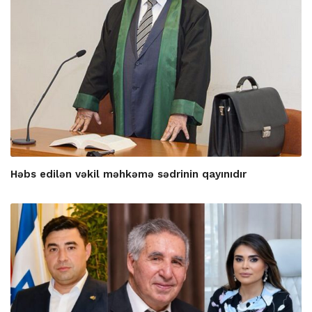
Həbs edilən vəkil məhkəmə sədrinin qayınıdır