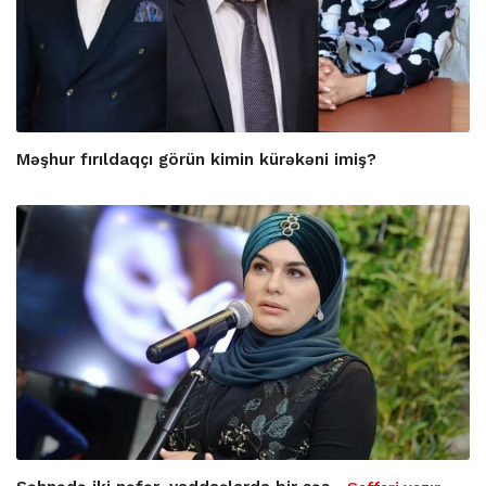
Məşhur fırıldaqçı görün kimin kürəkəni imiş?