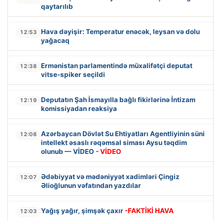
qaytarılıb
Hava dəyişir: Temperatur enəcək, leysan və dolu
12:53
yağacaq
Ermənistan parlamentində müxalifətçi deputat
12:38
vitse-spiker seçildi
Deputatın Şah İsmayılla bağlı fikirlərinə İntizam
12:19
komissiyadan reaksiya
Azərbaycan Dövlət Su Ehtiyatları Agentliyinin süni
12:08
intellekt əsaslı rəqəmsal siması Aysu təqdim
olunub — VİDEO
- VİDEO
Ədəbiyyat və mədəniyyət xadimləri Çingiz
12:07
Əlioğlunun vəfatından yazdılar
Yağış yağır, şimşək çaxır
-FAKTİKİ HAVA
12:03