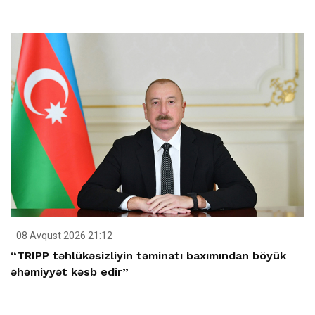
08 Avqust 2026 21:12
“TRIPP təhlükəsizliyin təminatı baxımından böyük
əhəmiyyət kəsb edir”