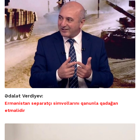
Ədalət Verdiyev:
Ermənistan separatçı simvollarını qanunla qadağan
etməlidir