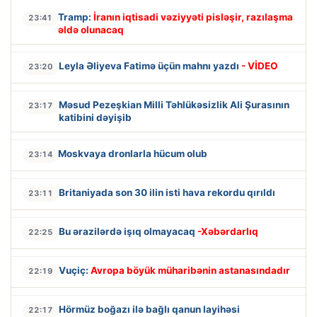
Tramp:
İranın iqtisadi vəziyyəti pisləşir, razılaşma
23:41
əldə olunacaq
Leyla Əliyeva Fatimə üçün mahnı yazdı
- VİDEO
23:20
Məsud Pezeşkian Milli Təhlükəsizlik Ali Şurasının
23:17
katibini dəyişib
Moskvaya dronlarla hücum olub
23:14
Britaniyada son 30 ilin isti hava rekordu qırıldı
23:11
Bu ərazilərdə işıq olmayacaq
-Xəbərdarlıq
22:25
Vuçiç:
Avropa böyük müharibənin astanasındadır
22:19
Hörmüz boğazı ilə bağlı qanun layihəsi
22:17