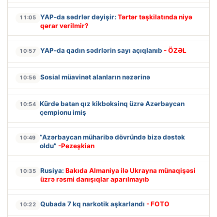
YAP-da sədrlər dəyişir:
Tərtər təşkilatında niyə
11:05
qərar verilmir?
YAP-da qadın sədrlərin sayı açıqlanıb
- ÖZƏL
10:57
Sosial müavinət alanların nəzərinə
10:56
Kürdə batan qız kikboksinq üzrə Azərbaycan
10:54
çempionu imiş
“Azərbaycan müharibə dövründə bizə dəstək
10:49
oldu”
-Pezeşkian
Rusiya:
Bakıda Almaniya ilə Ukrayna münaqişəsi
10:35
üzrə rəsmi danışıqlar aparılmayıb
Qubada 7 kq narkotik aşkarlandı
- FOTO
10:22