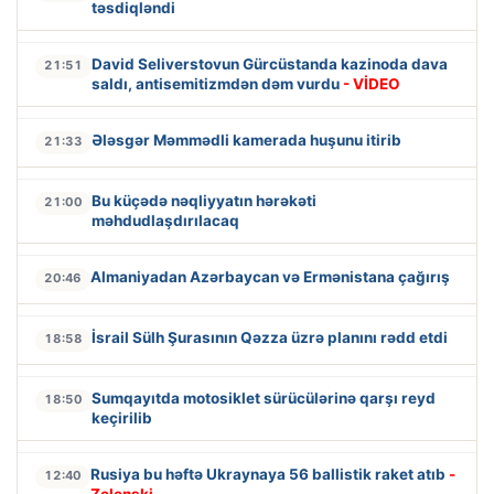
təsdiqləndi
David Seliverstovun Gürcüstanda kazinoda dava
21:51
saldı, antisemitizmdən dəm vurdu
- VİDEO
Ələsgər Məmmədli kamerada huşunu itirib
21:33
Bu küçədə nəqliyyatın hərəkəti
21:00
məhdudlaşdırılacaq
Almaniyadan Azərbaycan və Ermənistana çağırış
20:46
İsrail Sülh Şurasının Qəzza üzrə planını rədd etdi
18:58
Sumqayıtda motosiklet sürücülərinə qarşı reyd
18:50
keçirilib
Rusiya bu həftə Ukraynaya 56 ballistik raket atıb
-
12:40