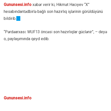
Gununsesi.info
xəbər verir ki, Hikmət Hacıyev “X”
hesabındantədbirlə bağlı son hazırlıq işlərinin görüldüyünü
bildirib.
“Pərdəarxası: WUF13 öncəsi son hazırlıqlar güclənir”, – deyə
o, paylaşımında qeyd edib.
Gununsesi.info