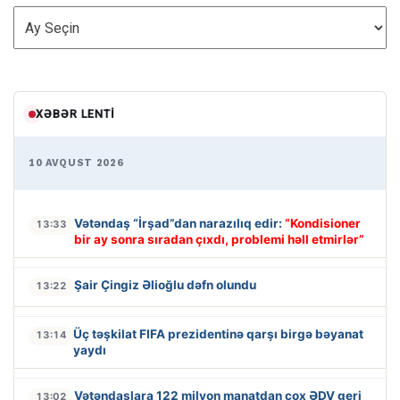
ARXİV
XƏBƏR LENTI
10 AVQUST 2026
Vətəndaş “İrşad”dan narazılıq edir:
“Kondisioner
13:33
bir ay sonra sıradan çıxdı, problemi həll etmirlər”
Şair Çingiz Əlioğlu dəfn olundu
13:22
Üç təşkilat FIFA prezidentinə qarşı birgə bəyanat
13:14
yaydı
Vətəndaşlara 122 milyon manatdan çox ƏDV geri
13:02