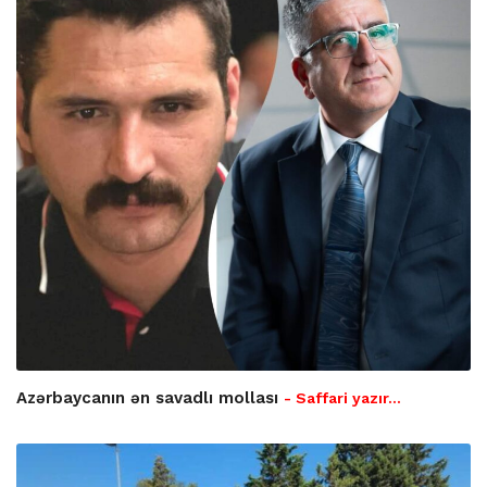
Azərbaycanın ən savadlı mollası
- Saffari yazır…