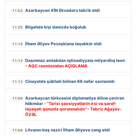
Azərbaycan XİN Ekvadoru təbrik etdi
11:53
Bilgəhdə kişi dənizdə boğulub
11:25
İlham Əliyev Pezeşkiana təşəkkür etdi
11:15
Daşınmaz əmlakdan iqtisadiyyata milyardlıq təsir
11:13
– AQC rəsmisindən AÇIQLAMA
Cinayətdə şübhəli bilinən 68 nəfər saxlanıldı
11:12
Azərbaycan türkcəsini diplomatiya dilinə çevirən
11:09
hökmdar
- “Tarixi şəxsiyyətlərin irsi və şərəf-
ləyaqəti qanunla qorunmalıdır”- Təbriz Ağayev-
ÖZƏL
Litvanın baş naziri İlham Əliyevə zəng etdi
11:08