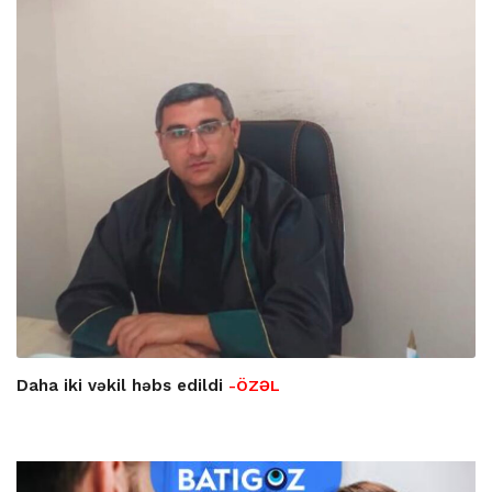
Daha iki vəkil həbs edildi
-ÖZƏL