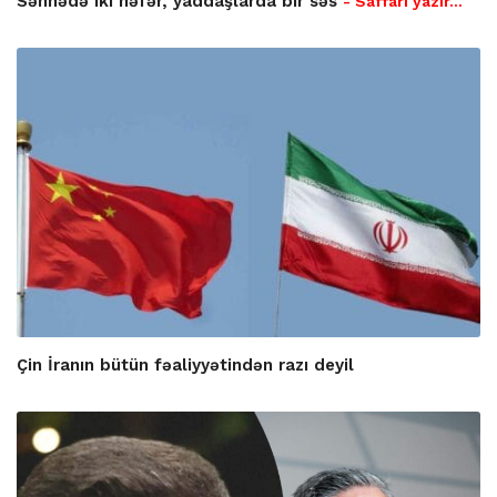
Səhnədə iki nəfər, yaddaşlarda bir səs
- Saffari yazır…
Çin İranın bütün fəaliyyətindən razı deyil