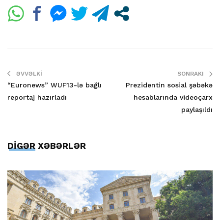
ƏVVƏLKI
SONRAKI
“Euronews” WUF13-lə bağlı
Prezidentin sosial şəbəkə
reportaj hazırladı
hesablarında videoçarx
paylaşıldı
DİGƏR XƏBƏRLƏR