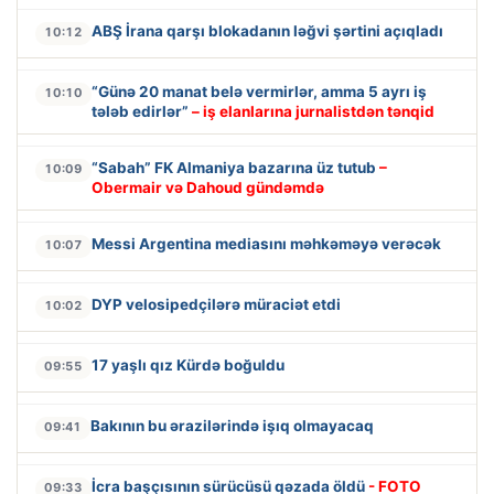
ABŞ İrana qarşı blokadanın ləğvi şərtini açıqladı
10:12
“Günə 20 manat belə vermirlər, amma 5 ayrı iş
10:10
tələb edirlər”
– iş elanlarına jurnalistdən tənqid
“Sabah” FK Almaniya bazarına üz tutub
–
10:09
Obermair və Dahoud gündəmdə
Messi Argentina mediasını məhkəməyə verəcək
10:07
DYP velosipedçilərə müraciət etdi
10:02
17 yaşlı qız Kürdə boğuldu
09:55
Bakının bu ərazilərində işıq olmayacaq
09:41
İcra başçısının sürücüsü qəzada öldü
- FOTO
09:33