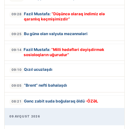
Fazil Mustafa:
“Düşüncə olaraq indimiz elə
09:28
qaranlıq keçmişimizdir”
Bu günə olan valyuta məzənnələri
09:25
Fazil Mustafa:
“Milli hədəfləri dəyişdirmək
09:14
sosioloqların uğurudur”
Qızıl ucuzlaşdı
09:10
“Brent” nefti bahalaşdı
09:05
Gənc zabit suda boğularaq öldü
-ÖZƏL
08:21
09 AVQUST 2026