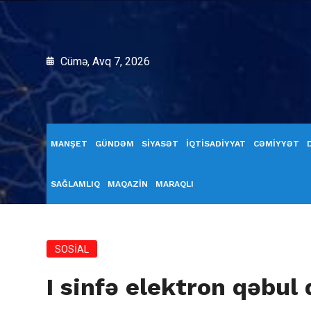
Cümə, Avq 7, 2026
MANŞET
GÜNDƏM
SİYASƏT
İQTİSADİYYAT
CƏMİYYƏT
SAĞLAMLIQ
MAQAZİN
MARAQLI
SOSİAL
I sinfə elektron qəbul