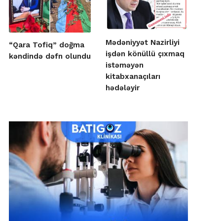
Mədəniyyət Nazirliyi
“Qara Tofiq” doğma
işdən könüllü çıxmaq
kəndində dəfn olundu
istəməyən
kitabxanaçıları
hədələyir