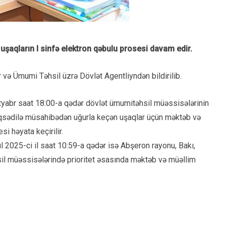
 uşaqların I sinfə elektron qəbulu prosesi davam edir.
 və Ümumi Təhsil üzrə Dövlət Agentliyndən bildirilib.
tyabr saat 18:00-a qədər dövlət ümumitəhsil müəssisələrinin
l məqsədilə müsahibədən uğurla keçən uşaqlar üçün məktəb və
si həyata keçirilir.
l 2025-ci il saat 10:59-a qədər isə Abşeron rayonu, Bakı,
il müəssisələrində prioritet əsasında məktəb və müəllim