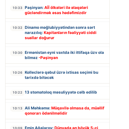
Paşinyan:
Aİİ ölkələri ilə əlaqələri
10:33
gücləndirmək əsas hədəfimizdir
Dinamo məğlubiyyətindən sonra sərt
10:32
narazılıq:
Kapitanların fəaliyyəti ciddi
suallar doğurur
Ermənistan eyni vaxtda iki ittifaqa üzv ola
10:30
bilməz
-Paşinyan
Kolleclərə qəbul üzrə ixtisas seçimi bu
10:26
tarixdə bitəcək
13 stomatoloq məsuliyyətə cəlb edilib
10:22
Ali Məhkəmə:
Müqavilə olmasa da, müəllif
10:13
qonorarı ödənilməlidir
Emin Ağalarov:
Dünyada ən böyük 5-ci
10:09