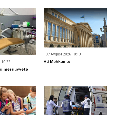
07 Avqust 2026 10:13
Ali Məhkəmə:
 10:22
q məsuliyyətə