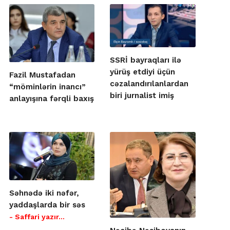
SSRİ bayraqları ilə
yürüş etdiyi üçün
Fazil Mustafadan
cəzalandırılanlardan
“möminlərin inancı”
biri jurnalist imiş
anlayışına fərqli baxış
Səhnədə iki nəfər,
yaddaşlarda bir səs
- Saffari yazır…