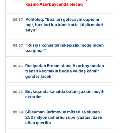
kazino Azərbaycanda olacaq
Politoloq: “Bəziləri gələcəyin qapısını
09:57
açır, bəziləri kartdan-karta köçürmələri
sayır”
“Rusiya köhnə təhlükəsizlik modelindən
09:57
uzaqlaşır”
Rusiyadan Ermənistana Azərbaycandan
09:46
tranzit keçməklə buğda və daş kömür
göndəriləcək
Beyləqanda kanalda batan şəxsin meyiti
09:43
axtarılır
Süleyman Kərimovun müsadirə olunan
09:34
250 milyon dollarlıq superyaxtası üzən
ofisə çevrilib