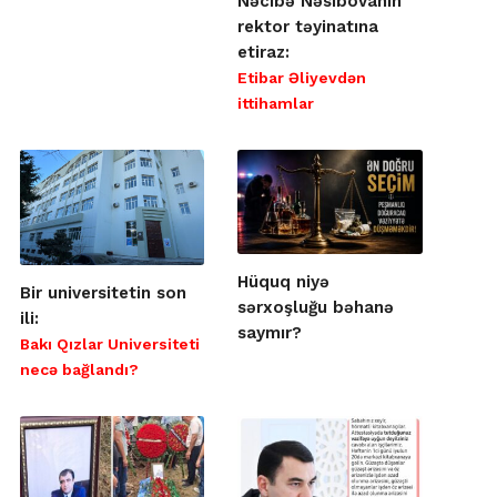
Nəcibə Nəsibovanın
rektor təyinatına
etiraz:
Etibar Əliyevdən
ittihamlar
Hüquq niyə
Bir universitetin son
sərxoşluğu bəhanə
ili:
saymır?
Bakı Qızlar Universiteti
necə bağlandı?