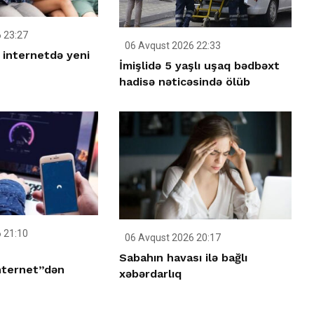
 23:27
06 Avqust 2026 22:33
 internetdə yeni
İmişlidə 5 yaşlı uşaq bədbəxt
hadisə nəticəsində ölüb
 21:10
06 Avqust 2026 20:17
Sabahın havası ilə bağlı
nternet”dən
xəbərdarlıq