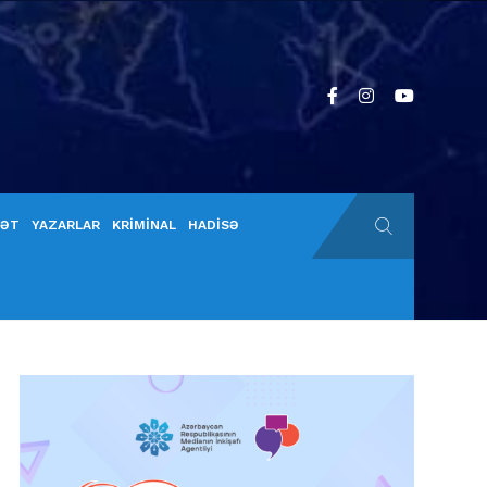
YƏT
YAZARLAR
KRİMİNAL
HADİSƏ