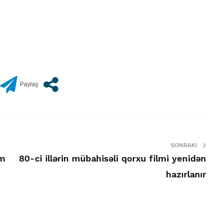
SONRAKI
im
80-ci illərin mübahisəli qorxu filmi yenidən
hazırlanır