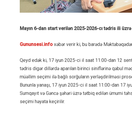
Mayın 6-dan start verilən 2025-2026-cı tədris ili üzrə
Gununsesi.info
xəbər verir ki, bu barədə Məktəbəqədər
Qeyd edək ki, 17 iyun 2025-ci il saat 11:00-dan 12 sen
tədris digər dillərdə aparılan birinci siniflərinə qəbu
müəllim seçimi ilə bağlı sorğuların yerləşdirilməsi prose
Bununla yanaşı, 17 iyun 2025-ci il saat 11:00-dan 17 iyu
Sumqayıt və Gəncə şəhəri üzrə tətbiq edilən ümumi təhs
seçimi həyata keçirilir.