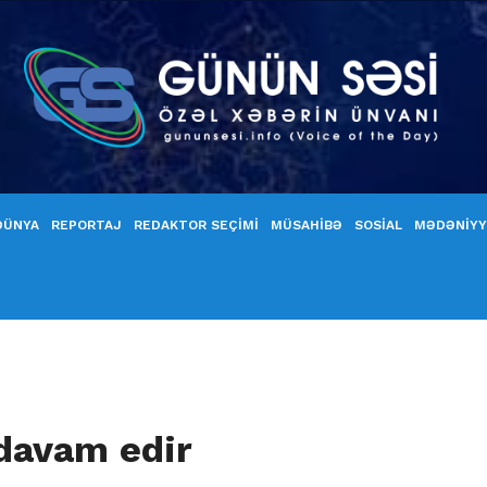
DÜNYA
REPORTAJ
REDAKTOR SEÇİMİ
MÜSAHİBƏ
SOSİAL
MƏDƏNİY
 davam edir