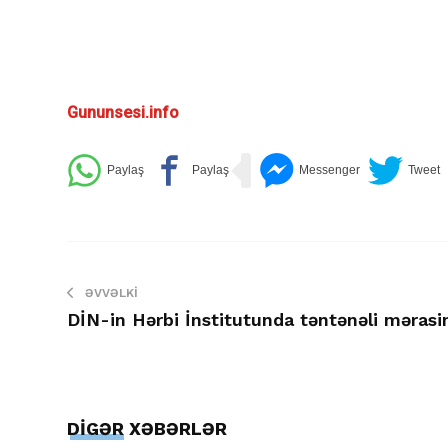
Gununsesi.info
ƏVVƏLKI
DİN-in Hərbi İnstitutunda təntənəli məras
DİGƏR XƏBƏRLƏR