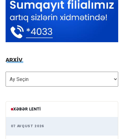
ARXİV
ARXİV
XƏBƏR LENTI
07 AVQUST 2026