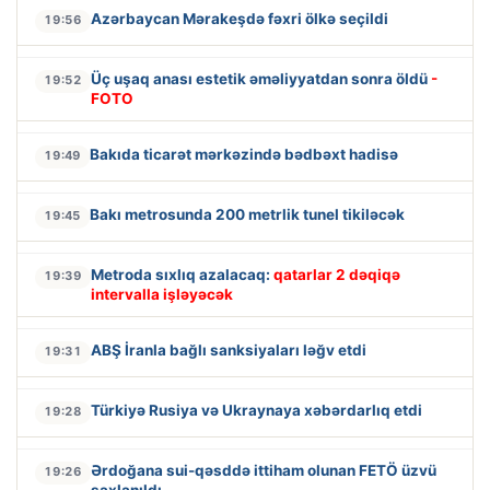
Azərbaycan Mərakeşdə fəxri ölkə seçildi
19:56
Üç uşaq anası estetik əməliyyatdan sonra öldü
-
19:52
FOTO
Bakıda ticarət mərkəzində bədbəxt hadisə
19:49
Bakı metrosunda 200 metrlik tunel tikiləcək
19:45
Metroda sıxlıq azalacaq:
qatarlar 2 dəqiqə
19:39
intervalla işləyəcək
ABŞ İranla bağlı sanksiyaları ləğv etdi
19:31
Türkiyə Rusiya və Ukraynaya xəbərdarlıq etdi
19:28
Ərdoğana sui-qəsddə ittiham olunan FETÖ üzvü
19:26