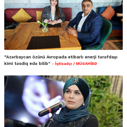
“Azərbaycan özünü Avropada etibarlı enerji tərəfdaşı
kimi təsdiq edə bilib”
- İqtisadçı / MÜSAHİBƏ