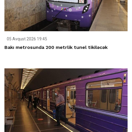
05 Avqust 2026 19:45
Bakı metrosunda 200 metrlik tunel tikiləcək