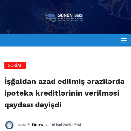
SOSİAL
İşğaldan azad edilmiş ərazilərdə
ipoteka kreditlərinin verilməsi
qaydası dəyişdi
Müəllif:
Firuzə
16 İyul 2025 17:34