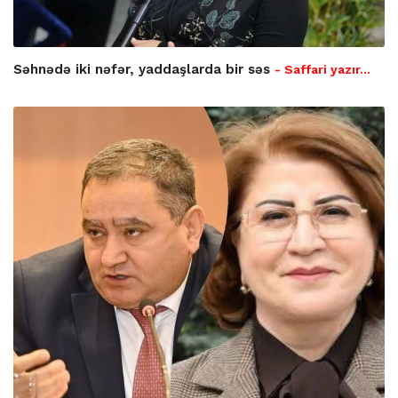
Səhnədə iki nəfər, yaddaşlarda bir səs
- Saffari yazır…