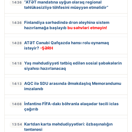
“ATƏT mandatına uyğun olaraq regional
14:36
təhlükəsizliyə töhfəsini müəyyən etməlidir”
Finlandiya sərhədində dron əleyhinə sistem
14:36
hazırlamağa başlayıb
bu səhvləri etməyin!
ATƏT Cənubi Qafqazda hansı rolu oynamaq
14:28
istəyir?
-ŞƏRH
Yaş məhdudiyyəti tətbiq edilən sosial şəbəkələrin
14:18
siyahısı hazırlanacaq
AQC ilə SDU arasında Əməkdaşlıq Memorandumu
14:13
imzalanıb
İnfantino FİFA-dakı böhranla əlaqədar təcili iclas
14:08
çağırıb
Kartdan karta məhdudiyyətləri: özbaşınalığın
13:54
təntənəsi