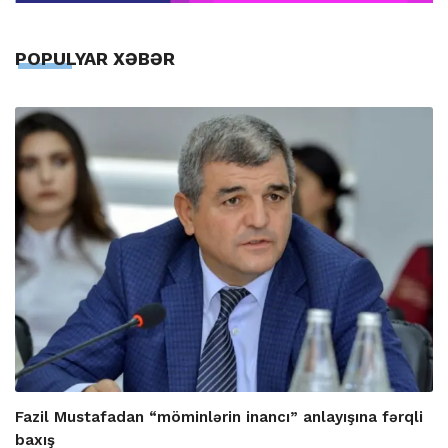
POPULYAR XƏBƏR
Fazil Mustafadan “möminlərin inancı” anlayışına fərqli
baxış