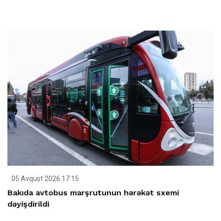
05 Avqust 2026 17:15
Bakıda avtobus marşrutunun hərəkət sxemi
dəyişdirildi