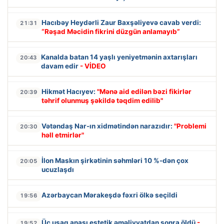
Hacıbəy Heydərli Zaur Baxşəliyevə cavab verdi:
21:31
“Rəşad Məcidin fikrini düzgün anlamayıb”
Kanalda batan 14 yaşlı yeniyetmənin axtarışları
20:43
davam edir
- VİDEO
Hikmət Hacıyev:
"Mənə aid edilən bəzi fikirlər
20:39
təhrif olunmuş şəkildə təqdim edilib"
Vətəndaş Nar-ın xidmətindən narazıdır:
"Problemi
20:30
həll etmirlər"
İlon Maskın şirkətinin səhmləri 10 %-dən çox
20:05
ucuzlaşdı
Azərbaycan Mərakeşdə fəxri ölkə seçildi
19:56
Üç uşaq anası estetik əməliyyatdan sonra öldü
-
19:52