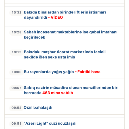
Bakıda binalardan birində liftlərin istismarı
10:32
dayandırıldı
- VİDEO
Sabah incəsənət məktəblərinə işə qəbul imtahanı
10:28
keçiriləcək
Bakıdakı məşhur ticarət mərkəzində faciəli
10:19
şəkildə ölən şəxs usta imiş
Bu rayonlarda yağış yağıb
- Faktiki hava
10:00
Sabiq nazirin müsadirə olunan mənzillərindən biri
09:57
hərracda
463 minə satılıb
Qızıl bahalaşdı
09:54
“Azeri Light” cüzi ucuzlaşdı
09:51