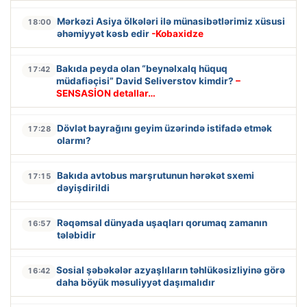
Mərkəzi Asiya ölkələri ilə münasibətlərimiz xüsusi
18:00
əhəmiyyət kəsb edir
-Kobaxidze
Bakıda peyda olan “beynəlxalq hüquq
17:42
müdafiəçisi” David Seliverstov kimdir?
–
SENSASİON detallar…
Dövlət bayrağını geyim üzərində istifadə etmək
17:28
olarmı?
Bakıda avtobus marşrutunun hərəkət sxemi
17:15
dəyişdirildi
Rəqəmsal dünyada uşaqları qorumaq zamanın
16:57
tələbidir
Sosial şəbəkələr azyaşlıların təhlükəsizliyinə görə
16:42
daha böyük məsuliyyət daşımalıdır