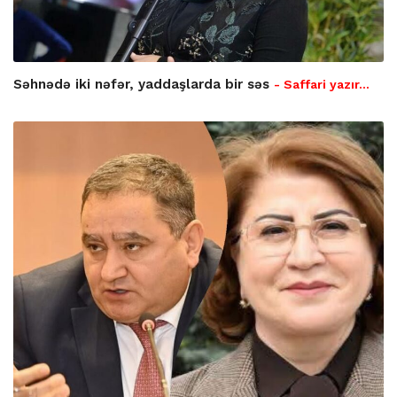
Səhnədə iki nəfər, yaddaşlarda bir səs
- Saffari yazır…