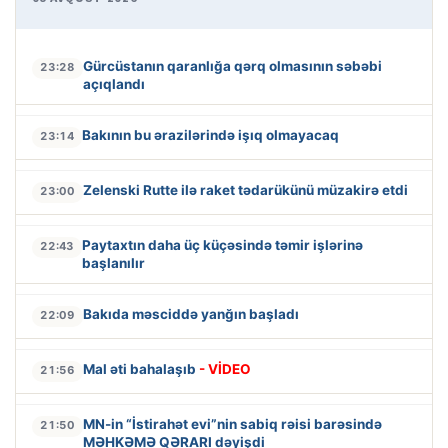
Gürcüstanın qaranlığa qərq olmasının səbəbi
23:28
açıqlandı
Bakının bu ərazilərində işıq olmayacaq
23:14
Zelenski Rutte ilə raket tədarükünü müzakirə etdi
23:00
Paytaxtın daha üç küçəsində təmir işlərinə
22:43
başlanılır
Bakıda məsciddə yanğın başladı
22:09
Mal əti bahalaşıb
- VİDEO
21:56
MN-in “İstirahət evi”nin sabiq rəisi barəsində
21:50
MƏHKƏMƏ QƏRARI dəyişdi