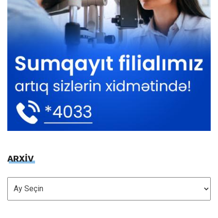
ARXİV
ARXİV