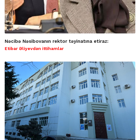
Nəcibə Nəsibovanın rektor təyinatına etiraz:
Etibar Əliyevdən ittihamlar