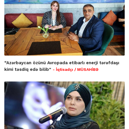
“Azərbaycan özünü Avropada etibarlı enerji tərəfdaşı
kimi təsdiq edə bilib”
- İqtisadçı / MÜSAHİBƏ