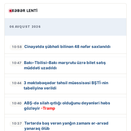
XƏBƏR LENTI
06 AVQUST 2026
Cinayətdə şübhəli bilinən 48 nəfər saxlanıldı
10:58
Bakı–Tbilisi–Bakı marşrutu üzrə bilet satış
10:47
müddəti uzadıldı
3 məktəbəqədər təhsil müəssisəsi BŞTİ-nin
10:44
tabeliyinə verildi
ABŞ-də silah qıtlığı olduğunu deyənləri həbs
10:40
gözləyir
-Tramp
Tərtərdə baş verən yanğın zamanı ər-arvad
10:37
yanaraq ölüb