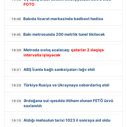
FOTO
Bakıda ticarət mərkəzində bədbəxt hadisə
19:49
Bakı metrosunda 200 metrlik tunel tikiləcək
19:45
Metroda sıxlıq azalacaq:
qatarlar 2 dəqiqə
19:39
intervalla işləyəcək
ABŞ İranla bağlı sanksiyaları ləğv etdi
19:31
Türkiyə Rusiya və Ukraynaya xəbərdarlıq etdi
19:28
Ərdoğana sui-qəsddə ittiham olunan FETÖ üzvü
19:26
saxlanıldı
Aldığı məhsulun tarixi 1023 il sonraya aid oldu
19:15