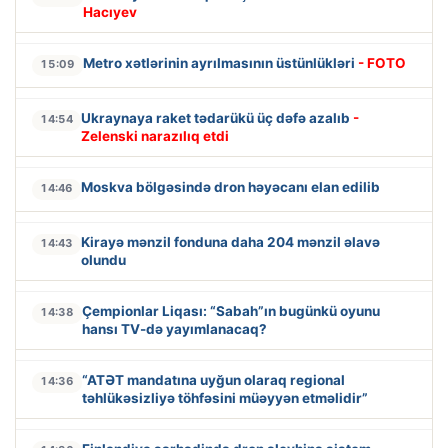
Hacıyev
Metro xətlərinin ayrılmasının üstünlükləri
- FOTO
15:09
Ukraynaya raket tədarükü üç dəfə azalıb
-
14:54
Zelenski narazılıq etdi
Moskva bölgəsində dron həyəcanı elan edilib
14:46
Kirayə mənzil fonduna daha 204 mənzil əlavə
14:43
olundu
Çempionlar Liqası: “Sabah”ın bugünkü oyunu
14:38
hansı TV-də yayımlanacaq?
“ATƏT mandatına uyğun olaraq regional
14:36
təhlükəsizliyə töhfəsini müəyyən etməlidir”