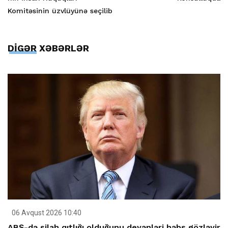
Komitəsinin üzvlüyünə seçilib
DİGƏR XƏBƏRLƏR
06 Avqust 2026 10:40
ABŞ-də silah qıtlığı olduğunu deyənləri həbs gözləyir