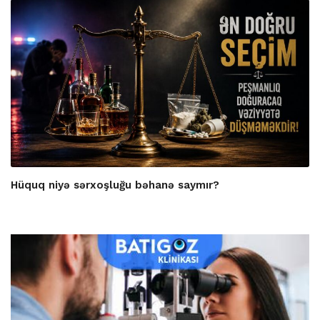
Hüquq niyə sərxoşluğu bəhanə saymır?