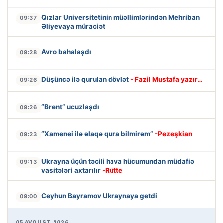
Qızlar Universitetinin müəllimlərindən Mehriban
09:37
Əliyevaya müraciət
Avro bahalaşdı
09:28
Düşüncə ilə qurulan dövlət
- Fazil Mustafa yazır…
09:26
“Brent” ucuzlaşdı
09:26
“Xamenei ilə əlaqə qura bilmirəm”
-Pezeşkian
09:23
Ukrayna üçün təcili hava hücumundan müdafiə
09:13
vasitələri axtarılır
-Rütte
Ceyhun Bayramov Ukraynaya getdi
09:00
05 AVQUST 2026