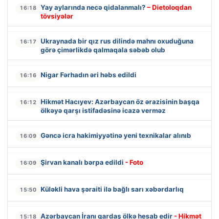
Yay aylarında necə qidalanmalı?
– Dietoloqdan
16:18
tövsiyələr
Ukraynada bir qız rus dilində mahnı oxuduğuna
16:17
görə çimərlikdə qalmaqala səbəb olub
Nigar Fərhadın əri həbs edildi
16:16
Hikmət Hacıyev: Azərbaycan öz ərazisinin başqa
16:12
ölkəyə qarşı istifadəsinə icazə verməz
Gəncə icra hakimiyyətinə yeni texnikalar alınıb
16:09
Şirvan kanalı bərpa edildi
- Foto
16:09
Küləkli hava şəraiti ilə bağlı sarı xəbərdarlıq
15:50
Azərbaycan İranı qardaş ölkə hesab edir
- Hikmət
15:18