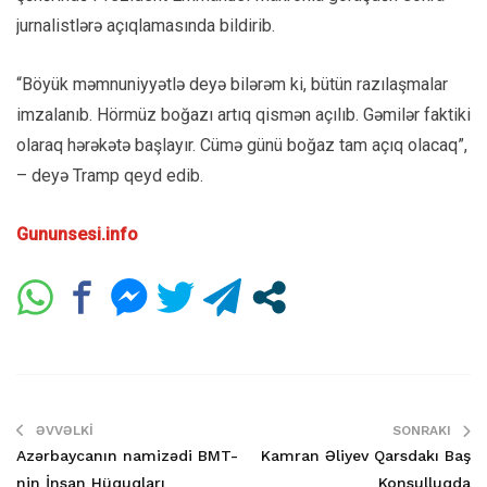
jurnalistlərə açıqlamasında bildirib.
“Böyük məmnuniyyətlə deyə bilərəm ki, bütün razılaşmalar
imzalanıb. Hörmüz boğazı artıq qismən açılıb. Gəmilər faktiki
olaraq hərəkətə başlayır. Cümə günü boğaz tam açıq olacaq”,
– deyə Tramp qeyd edib.
Gununsesi.info
ƏVVƏLKI
SONRAKI
Azərbaycanın namizədi BMT-
Kamran Əliyev Qarsdakı Baş
nin İnsan Hüquqları
Konsulluqda