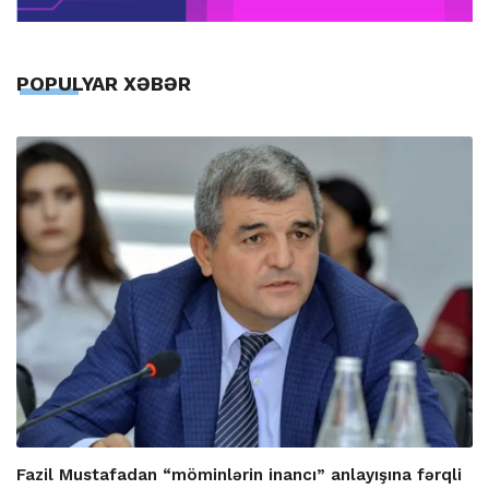
POPULYAR XƏBƏR
Fazil Mustafadan “möminlərin inancı” anlayışına fərqli