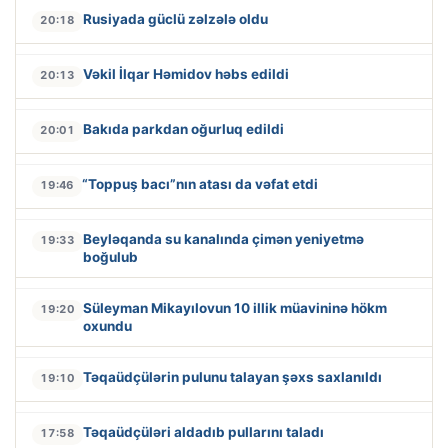
Rusiyada güclü zəlzələ oldu
20:18
Vəkil İlqar Həmidov həbs edildi
20:13
Bakıda parkdan oğurluq edildi
20:01
“Toppuş bacı”nın atası da vəfat etdi
19:46
Beyləqanda su kanalında çimən yeniyetmə
19:33
boğulub
Süleyman Mikayılovun 10 illik müavininə hökm
19:20
oxundu
Təqaüdçülərin pulunu talayan şəxs saxlanıldı
19:10
Təqaüdçüləri aldadıb pullarını taladı
17:58