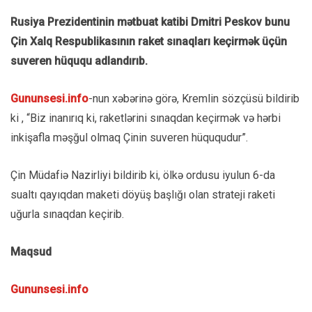
Rusiya Prezidentinin mətbuat katibi Dmitri
Peskov
bunu
Çin Xalq Respublikasının raket sınaqları keçirmək üçün
suveren hüququ adlandırıb.
Gununsesi.info
-nun xəbərinə görə, Kremlin sözçüsü bildirib
ki , “Biz inanırıq ki, raketlərini sınaqdan keçirmək və hərbi
inkişafla məşğul olmaq
Çinin suveren hüququdur”.
Çin Müdafiə Nazirliyi bildirib ki, ölkə ordusu iyulun 6-da
sualtı qayıqdan maketi döyüş başlığı olan strateji raketi
uğurla sınaqdan keçirib.
Maqsud
Gununsesi.info