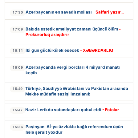
Azərbaycanın ən savadlı mollası
- Saffari yazır…
17:30
Bakıda estetik əməliyyat zamanı üçüncü ölüm
-
17:09
Prokurorluq araşdırır
İki gün güclü külək əsəcək
- XƏBƏRDARLIQ
16:11
Azərbaycanda vergi borcları 4 milyard manatı
16:09
keçib
Türkiyə, Səudiyyə Ərəbistanı və Pakistan arasında
15:49
Məkkə müdafiə sazişi imzalanıb
Nazir Lerikdə vətəndaşları qəbul etdi
- Fotolar
15:47
Paşinyan: Aİ-yə üzvlüklə bağlı referendum üçün
15:36
hələ şərait yoxdur