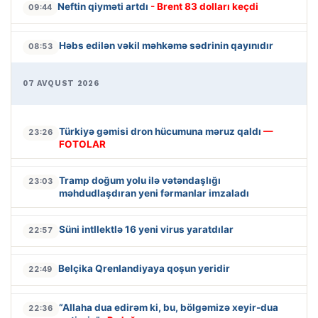
Neftin qiyməti artdı
- Brent 83 dolları keçdi
09:44
Həbs edilən vəkil məhkəmə sədrinin qayınıdır
08:53
07 AVQUST 2026
Türkiyə gəmisi dron hücumuna məruz qaldı
—
23:26
FOTOLAR
Tramp doğum yolu ilə vətəndaşlığı
23:03
məhdudlaşdıran yeni fərmanlar imzaladı
Süni intllektlə 16 yeni virus yaratdılar
22:57
Belçika Qrenlandiyaya qoşun yeridir
22:49
“Allaha dua edirəm ki, bu, bölgəmizə xeyir-dua
22:36