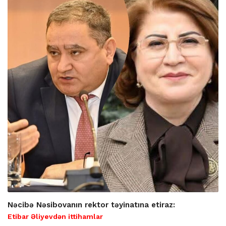
Nəcibə Nəsibovanın rektor təyinatına etiraz:
Etibar Əliyevdən ittihamlar