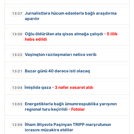
Jurnalistlərə hücum edənlərlə bağlı araşdırma
13:37
aparılır
Oğlu öldürülən ata qisas almağa çalışdı
- 5 illik
13:30
həbs edildi
Vaşinqton razılaşmaları nəticə verib
13:22
Bazar günü 40 dərəcə isti olacaq
13:21
İmişlidə qəza
- 3 nəfər xəsarət aldı
13:04
Energetiklərlə bağlı ümumrespublika yarışının
13:03
regional turu keçirildi
- Fotolar
İlham Əliyevlə Paşinyan TRIPP marşrutunun
12:59
icrasını müzakirə etdilər