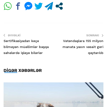
ƏVVƏLKI
SONRAKI
Sertifikasiyadan keçə
Vətəndaşlara 155 milyon
bilməyən müəllimlər başqa
manata yaxın vəsait geri
sahələrdə işləyə bilərlər
qaytarılıb
DİGƏR XƏBƏRLƏR