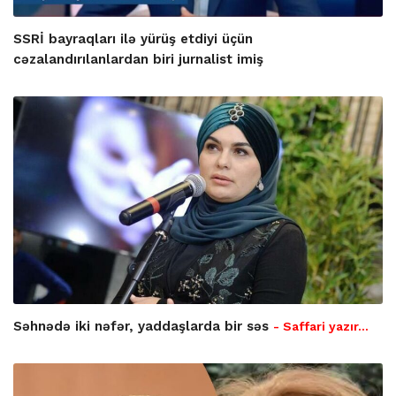
SSRİ bayraqları ilə yürüş etdiyi üçün
cəzalandırılanlardan biri jurnalist imiş
Səhnədə iki nəfər, yaddaşlarda bir səs
- Saffari yazır…