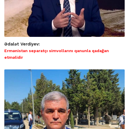
Ədalət Verdiyev:
Ermənistan separatçı simvollarını qanunla qadağan
etməlidir