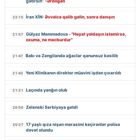
gətirsin”
-Ərdoğan
İran XİN:
Əvvəlcə qalib gəlin, sonra danışın
22:15
Gülyaz Məmmədova
- "Həyat yoldaşın istəmirsə,
21:57
oxuma, nə məcburdur"
Bakı və Zəngilanda ağaclar qanunsuz kəsilib
21:47
Yeni Klinikanın direktor müavini işdən çıxarıldı
21:42
Laçında yanğın olub
21:21
Zelenski Serbiyaya getdi
20:50
17 yaşlı qıza nişan mərasimi keçirənlər polisə
20:27
dəvət olundu