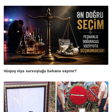
Hüquq niyə sərxoşluğu bəhanə saymır?