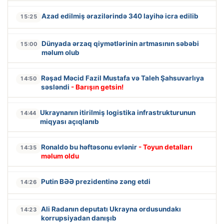
Azad edilmiş ərazilərində 340 layihə icra edilib
15:25
Dünyada ərzaq qiymətlərinin artmasının səbəbi
15:00
məlum olub
Rəşad Məcid Fazil Mustafa və Taleh Şahsuvarlıya
14:50
səsləndi
- Barışın getsin!
Ukraynanın itirilmiş logistika infrastrukturunun
14:44
miqyası açıqlanıb
Ronaldo bu həftəsonu evlənir
- Toyun detalları
14:35
məlum oldu
Putin BƏƏ prezidentinə zəng etdi
14:26
Ali Radanın deputatı Ukrayna ordusundakı
14:23
korrupsiyadan danışıb