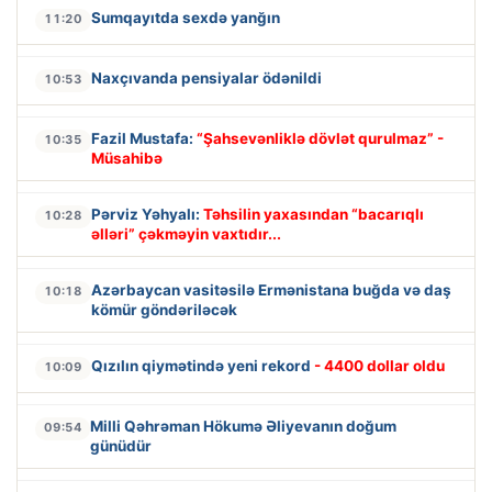
Sumqayıtda sexdə yanğın
11:20
Naxçıvanda pensiyalar ödənildi
10:53
Fazil Mustafa:
“Şahsevənliklə dövlət qurulmaz” -
10:35
Müsahibə
Pərviz Yəhyalı:
Təhsilin yaxasından “bacarıqlı
10:28
əlləri” çəkməyin vaxtıdır...
Azərbaycan vasitəsilə Ermənistana buğda və daş
10:18
kömür göndəriləcək
Qızılın qiymətində yeni rekord
- 4400 dollar oldu
10:09
Milli Qəhrəman Hökumə Əliyevanın doğum
09:54
günüdür