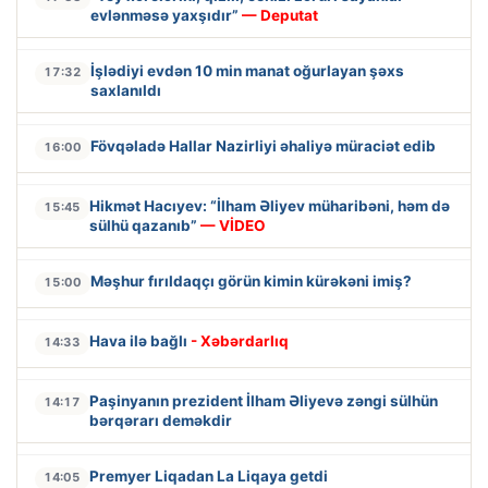
evlənməsə yaxşıdır”
— Deputat
İşlədiyi evdən 10 min manat oğurlayan şəxs
17:32
saxlanıldı
Fövqəladə Hallar Nazirliyi əhaliyə müraciət edib
16:00
Hikmət Hacıyev: “İlham Əliyev müharibəni, həm də
15:45
sülhü qazanıb”
— VİDEO
Məşhur fırıldaqçı görün kimin kürəkəni imiş?
15:00
Hava ilə bağlı
- Xəbərdarlıq
14:33
Paşinyanın prezident İlham Əliyevə zəngi sülhün
14:17
bərqərarı deməkdir
Premyer Liqadan La Liqaya getdi
14:05