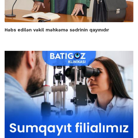
Həbs edilən vəkil məhkəmə sədrinin qayınıdır