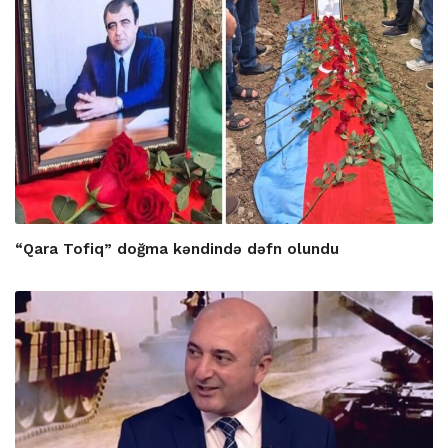
“Qara Tofiq” doğma kəndində dəfn olundu