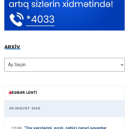
ARXİV
ARXİV
XƏBƏR LENTI
08 AVQUST 2026
“Toy xərclərini, qızılı, cehizi zəruri sayanlar
17:38