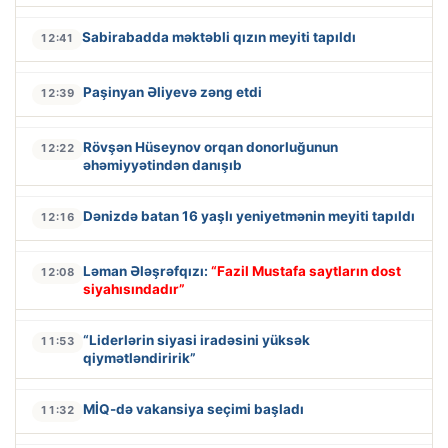
Sabirabadda məktəbli qızın meyiti tapıldı
12:41
Paşinyan Əliyevə zəng etdi
12:39
Rövşən Hüseynov orqan donorluğunun
12:22
əhəmiyyətindən danışıb
Dənizdə batan 16 yaşlı yeniyetmənin meyiti tapıldı
12:16
Ləman Ələşrəfqızı:
“Fazil Mustafa saytların dost
12:08
siyahısındadır”
“Liderlərin siyasi iradəsini yüksək
11:53
qiymətləndiririk”
MİQ-də vakansiya seçimi başladı
11:32