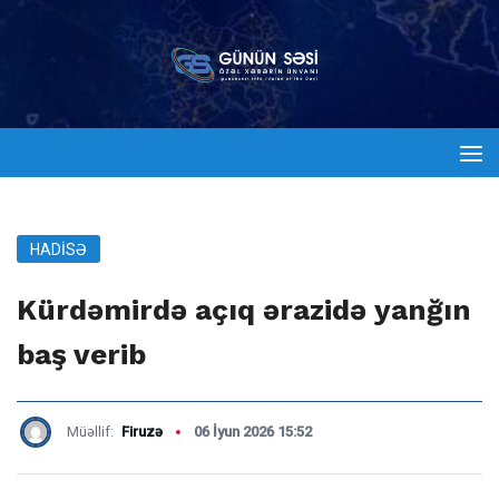
HADISƏ
Kürdəmirdə açıq ərazidə yanğın
baş verib
Müəllif:
Firuzə
06 İyun 2026 15:52