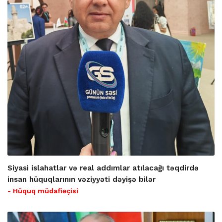
Siyasi islahatlar və real addımlar atılacağı təqdirdə
insan hüquqlarının vəziyyəti dəyişə bilər
- Hüquq müdafiəçisi