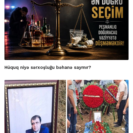
Hüquq niyə sərxoşluğu bəhanə saymır?