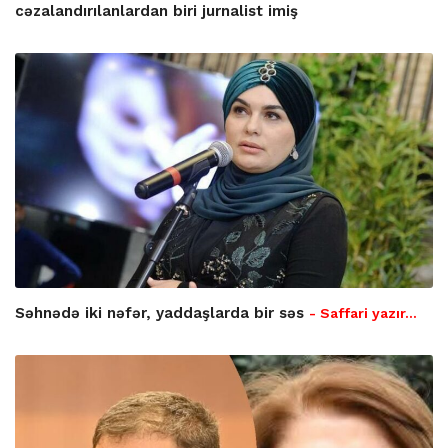
cəzalandırılanlardan biri jurnalist imiş
Səhnədə iki nəfər, yaddaşlarda bir səs
- Saffari yazır…