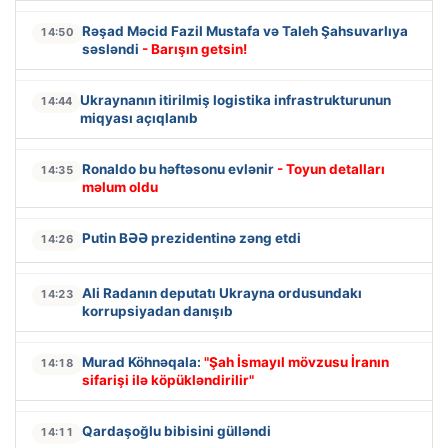
Rəşad Məcid Fazil Mustafa və Taleh Şahsuvarlıya
14:50
səsləndi
- Barışın getsin!
Ukraynanın itirilmiş logistika infrastrukturunun
14:44
miqyası açıqlanıb
Ronaldo bu həftəsonu evlənir
- Toyun detalları
14:35
məlum oldu
Putin BƏƏ prezidentinə zəng etdi
14:26
Ali Radanın deputatı Ukrayna ordusundakı
14:23
korrupsiyadan danışıb
Murad Köhnəqala:
"Şah İsmayıl mövzusu İranın
14:18
sifarişi ilə köpükləndirilir"
Qardaşoğlu bibisini gülləndi
14:11