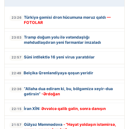
Türkiyə gəmisi dron hücumuna məruz qaldı
—
23:26
FOTOLAR
Tramp doğum yolu ilə vətəndaşlığı
23:03
məhdudlaşdıran yeni fərmanlar imzaladı
Süni intllektlə 16 yeni virus yaratdılar
22:57
Belçika Qrenlandiyaya qoşun yeridir
22:49
“Allaha dua edirəm ki, bu, bölgəmizə xeyir-dua
22:36
gətirsin”
-Ərdoğan
İran XİN:
Əvvəlcə qalib gəlin, sonra danışın
22:15
Gülyaz Məmmədova
- "Həyat yoldaşın istəmirsə,
21:57