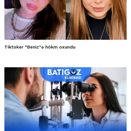
Tiktoker “Beniz”ə hökm oxundu