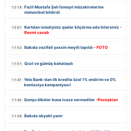
Fazil Mustafa Şah İsmayıl müzakirələrinə
12:18
münasibət bildirdi
Kartdan istədiyiniz qədər köçürmə edə bilərsiniz
-
12:01
Rəsmi cavab
Bakıda vəzifəli şəxsin meyiti tapıldı
- FOTO
11:53
Qızıl və gümüş bahalaşdı
11:51
Yelo Bank-dan ilk kreditə özəl 1% endirim və 0%
11:47
komissiya kampaniyası!
Qonşu ölkələr buna icazə vermədilər
-Pezeşkian
11:45
Bakıda obyekt yanır
11:39