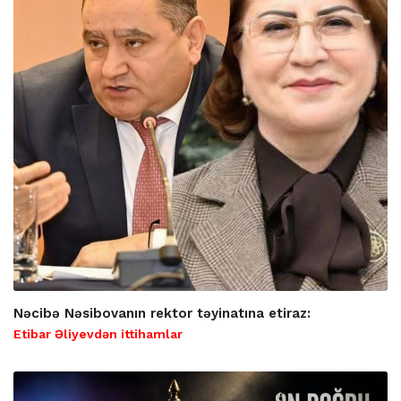
Nəcibə Nəsibovanın rektor təyinatına etiraz:
Etibar Əliyevdən ittihamlar