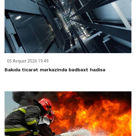
05 Avqust 2026 19:49
Bakıda ticarət mərkəzində bədbəxt hadisə