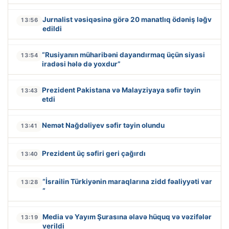
Jurnalist vəsiqəsinə görə 20 manatlıq ödəniş ləğv
13:56
edildi
“Rusiyanın müharibəni dayandırmaq üçün siyasi
13:54
iradəsi hələ də yoxdur”
Prezident Pakistana və Malayziyaya səfir təyin
13:43
etdi
Nemət Nağdəliyev səfir təyin olundu
13:41
Prezident üç səfiri geri çağırdı
13:40
“İsrailin Türkiyənin maraqlarına zidd fəaliyyəti var
13:28
“
Media və Yayım Şurasına əlavə hüquq və vəzifələr
13:19
verildi