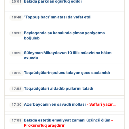
Bakıda parkdan oğurluq edildi
20:01
“Toppuş bacı”nın atası da vəfat etdi
19:46
Beyləqanda su kanalında çimən yeniyetmə
19:33
boğulub
Süleyman Mikayılovun 10 illik müavininə hökm
19:20
oxundu
Təqaüdçülərin pulunu talayan şəxs saxlanıldı
19:10
Təqaüdçüləri aldadıb pullarını taladı
17:58
Azərbaycanın ən savadlı mollası
- Saffari yazır…
17:30
Bakıda estetik əməliyyat zamanı üçüncü ölüm
-
17:09
Prokurorluq araşdırır