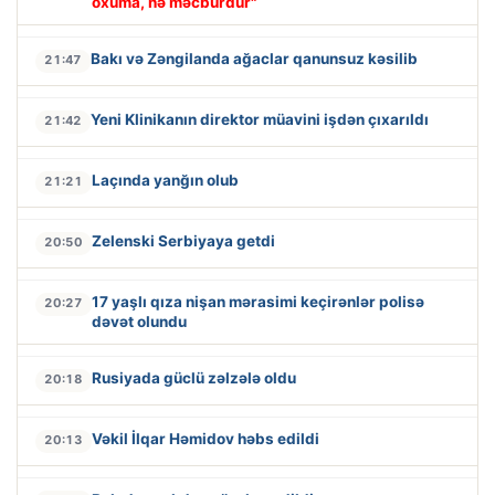
oxuma, nə məcburdur"
Bakı və Zəngilanda ağaclar qanunsuz kəsilib
21:47
Yeni Klinikanın direktor müavini işdən çıxarıldı
21:42
Laçında yanğın olub
21:21
Zelenski Serbiyaya getdi
20:50
17 yaşlı qıza nişan mərasimi keçirənlər polisə
20:27
dəvət olundu
Rusiyada güclü zəlzələ oldu
20:18
Vəkil İlqar Həmidov həbs edildi
20:13