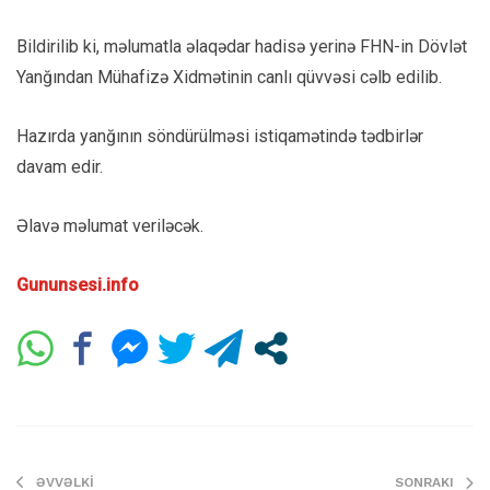
Bildirilib ki, məlumatla əlaqədar hadisə yerinə FHN-in Dövlət
Yanğından Mühafizə Xidmətinin canlı qüvvəsi cəlb edilib.
Hazırda yanğının söndürülməsi istiqamətində tədbirlər
davam edir.
Əlavə məlumat veriləcək.
Gununsesi.info
ƏVVƏLKI
SONRAKI