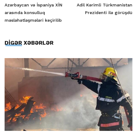
Azərbaycan və İspaniya XİN
Adil Kərimli Türkmənistan
arasında konsulluq
Prezidenti ilə görüşdü
məsləhətləşmələri keçirilib
DİGƏR XƏBƏRLƏR