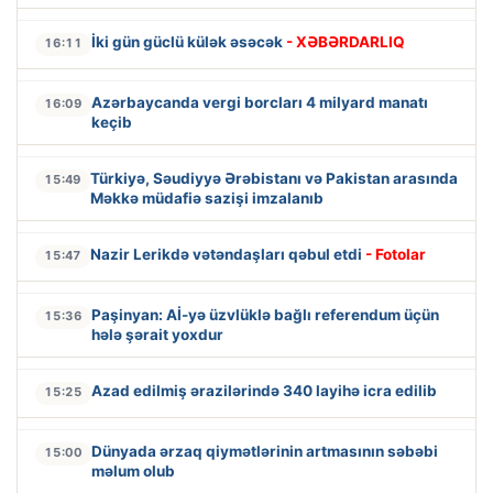
İki gün güclü külək əsəcək
- XƏBƏRDARLIQ
16:11
Azərbaycanda vergi borcları 4 milyard manatı
16:09
keçib
Türkiyə, Səudiyyə Ərəbistanı və Pakistan arasında
15:49
Məkkə müdafiə sazişi imzalanıb
Nazir Lerikdə vətəndaşları qəbul etdi
- Fotolar
15:47
Paşinyan: Aİ-yə üzvlüklə bağlı referendum üçün
15:36
hələ şərait yoxdur
Azad edilmiş ərazilərində 340 layihə icra edilib
15:25
Dünyada ərzaq qiymətlərinin artmasının səbəbi
15:00
məlum olub