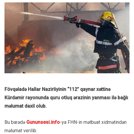
Fövqəladə Hallar Nazirliyinin “112” qaynar xəttinə
Kürdəmir rayonunda quru otluq ərazinin yanması ilə bağlı
məlumat daxil olub.
Bu barədə
Gununsesi.info
-ya FHN-in mətbuat xidmətindən
məlumat verilib.