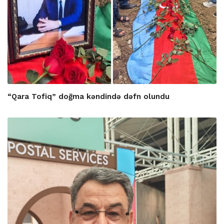
“Qara Tofiq” doğma kəndində dəfn olundu