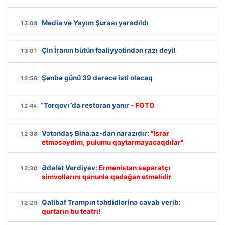
Media və Yayım Şurası yaradıldı
13:08
Çin İranın bütün fəaliyyətindən razı deyil
13:01
Şənbə günü 39 dərəcə isti olacaq
12:56
“Torqovı”da restoran yanır
- FOTO
12:44
Vətəndaş Bina.az-dan narazıdır:
"İsrar
12:38
etməsəydim, pulumu qaytarmayacaqdılar"
Ədalət Verdiyev:
Ermənistan separatçı
12:30
simvollarını qanunla qadağan etməlidir
Qalibaf Trampın təhdidlərinə cavab verib:
12:29
qurtarın bu teatrı!