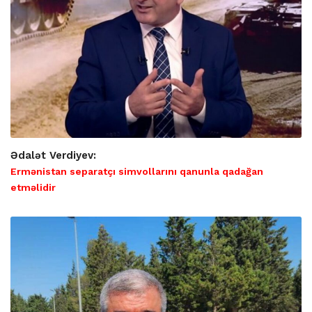
Ədalət Verdiyev:
Ermənistan separatçı simvollarını qanunla qadağan
etməlidir