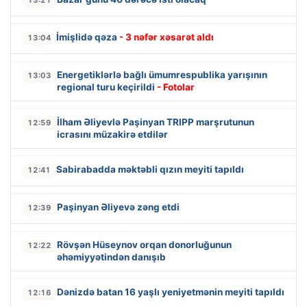
İmişlidə qəza
- 3 nəfər xəsarət aldı
13:04
Energetiklərlə bağlı ümumrespublika yarışının
13:03
regional turu keçirildi
- Fotolar
İlham Əliyevlə Paşinyan TRIPP marşrutunun
12:59
icrasını müzakirə etdilər
Sabirabadda məktəbli qızın meyiti tapıldı
12:41
Paşinyan Əliyevə zəng etdi
12:39
Rövşən Hüseynov orqan donorluğunun
12:22
əhəmiyyətindən danışıb
Dənizdə batan 16 yaşlı yeniyetmənin meyiti tapıldı
12:16