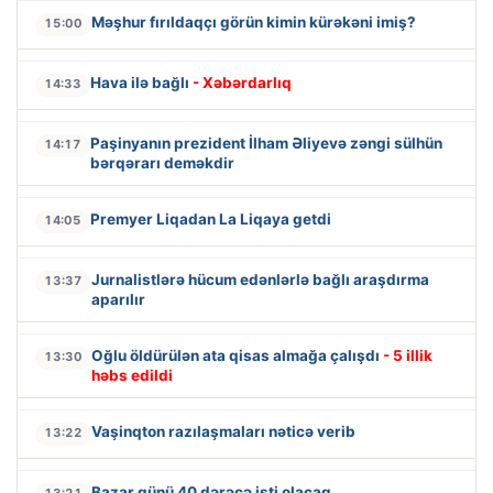
Məşhur fırıldaqçı görün kimin kürəkəni imiş?
15:00
Hava ilə bağlı
- Xəbərdarlıq
14:33
Paşinyanın prezident İlham Əliyevə zəngi sülhün
14:17
bərqərarı deməkdir
Premyer Liqadan La Liqaya getdi
14:05
Jurnalistlərə hücum edənlərlə bağlı araşdırma
13:37
aparılır
Oğlu öldürülən ata qisas almağa çalışdı
- 5 illik
13:30
həbs edildi
Vaşinqton razılaşmaları nəticə verib
13:22
Bazar günü 40 dərəcə isti olacaq
13:21