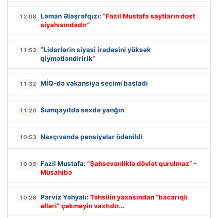
Ləman Ələşrəfqızı:
“Fazil Mustafa saytların dost
12:08
siyahısındadır”
“Liderlərin siyasi iradəsini yüksək
11:53
qiymətləndiririk”
MİQ-də vakansiya seçimi başladı
11:32
Sumqayıtda sexdə yanğın
11:20
Naxçıvanda pensiyalar ödənildi
10:53
Fazil Mustafa:
“Şahsevənliklə dövlət qurulmaz” -
10:35
Müsahibə
Pərviz Yəhyalı:
Təhsilin yaxasından “bacarıqlı
10:28
əlləri” çəkməyin vaxtıdır...