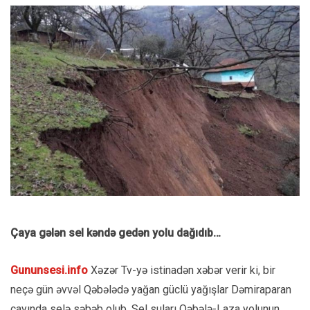
Çaya gələn sel kəndə gedən yolu dağıdıb…
Gununsesi.info
Xəzər Tv-yə istinadən xəbər verir ki, bir
neçə gün əvvəl Qəbələdə yağan güclü yağışlar Dəmiraparan
çayında selə səbəb olub. Sel suları Qəbələ-Laza yolunun