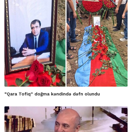
“Qara Tofiq” doğma kəndində dəfn olundu