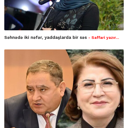
Səhnədə iki nəfər, yaddaşlarda bir səs
- Saffari yazır…