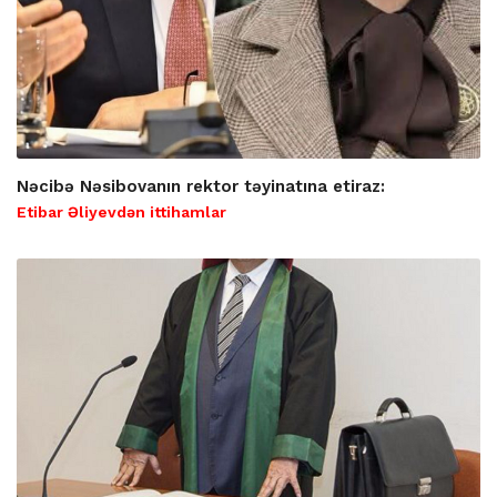
Nəcibə Nəsibovanın rektor təyinatına etiraz:
Etibar Əliyevdən ittihamlar