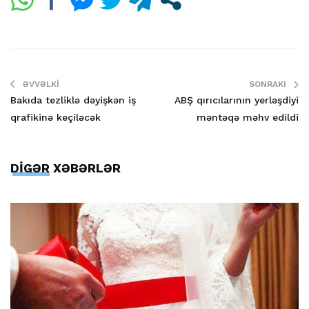
ƏVVƏLKI
SONRAKI
Bakıda tezliklə dəyişkən iş
ABŞ qırıcılarının yerləşdiyi
qrafikinə keçiləcək
məntəqə məhv edildi
DİGƏR XƏBƏRLƏR