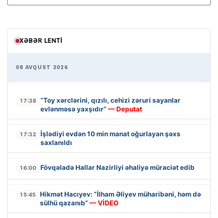
XƏBƏR LENTI
08 AVQUST 2026
“Toy xərclərini, qızılı, cehizi zəruri sayanlar
17:38
evlənməsə yaxşıdır”
— Deputat
İşlədiyi evdən 10 min manat oğurlayan şəxs
17:32
saxlanıldı
Fövqəladə Hallar Nazirliyi əhaliyə müraciət edib
16:00
Hikmət Hacıyev: “İlham Əliyev müharibəni, həm də
15:45
sülhü qazanıb”
— VİDEO