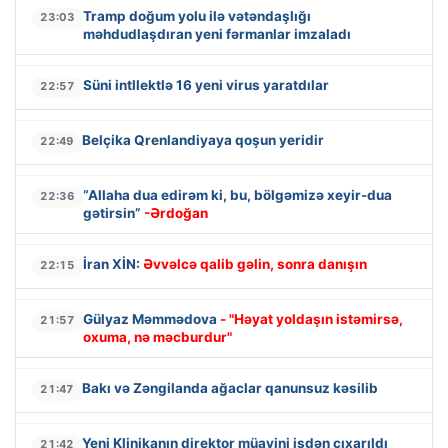
Tramp doğum yolu ilə vətəndaşlığı
23:03
məhdudlaşdıran yeni fərmanlar imzaladı
Süni intllektlə 16 yeni virus yaratdılar
22:57
Belçika Qrenlandiyaya qoşun yeridir
22:49
“Allaha dua edirəm ki, bu, bölgəmizə xeyir-dua
22:36
gətirsin”
-Ərdoğan
İran XİN:
Əvvəlcə qalib gəlin, sonra danışın
22:15
Gülyaz Məmmədova
- "Həyat yoldaşın istəmirsə,
21:57
oxuma, nə məcburdur"
Bakı və Zəngilanda ağaclar qanunsuz kəsilib
21:47
Yeni Klinikanın direktor müavini işdən çıxarıldı
21:42