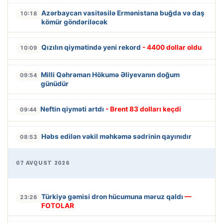
Azərbaycan vasitəsilə Ermənistana buğda və daş
10:18
kömür göndəriləcək
Qızılın qiymətində yeni rekord
- 4400 dollar oldu
10:09
Milli Qəhrəman Hökumə Əliyevanın doğum
09:54
günüdür
Neftin qiyməti artdı
- Brent 83 dolları keçdi
09:44
Həbs edilən vəkil məhkəmə sədrinin qayınıdır
08:53
07 AVQUST 2026
Türkiyə gəmisi dron hücumuna məruz qaldı
—
23:26
FOTOLAR