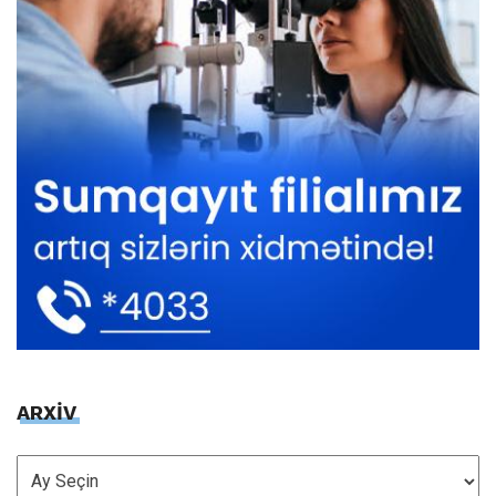
ARXİV
ARXİV