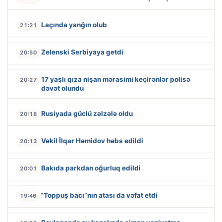
Laçında yanğın olub
21:21
Zelenski Serbiyaya getdi
20:50
17 yaşlı qıza nişan mərasimi keçirənlər polisə
20:27
dəvət olundu
Rusiyada güclü zəlzələ oldu
20:18
Vəkil İlqar Həmidov həbs edildi
20:13
Bakıda parkdan oğurluq edildi
20:01
“Toppuş bacı”nın atası da vəfat etdi
19:46