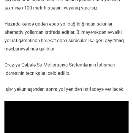
təxminən 100 metr hissəsini yuyaraq yararsız
Hazırda kəndə gedən əsas yol dağıldığından sakinlər
alternativ yollardan istifadə edirlər. Bilməyərəkdən əvvəlki
yol istiqamətində hərəkət edən sürücülər isə geri qayıtmaq
məcburiyyətində qalıblar:
Əraziyə Qəbələ Su Meliorasiya Sistemlərinin İstismarı
İdarəsinin texnikaları cəlb edilib.
İşlər yekunlaşandan sonra yol yenidən istifadəyə veriləcək.