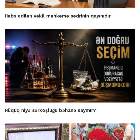
Həbs edilən vəkil məhkəmə sədrinin qayınıdır
Hüquq niyə sərxoşluğu bəhanə saymır?