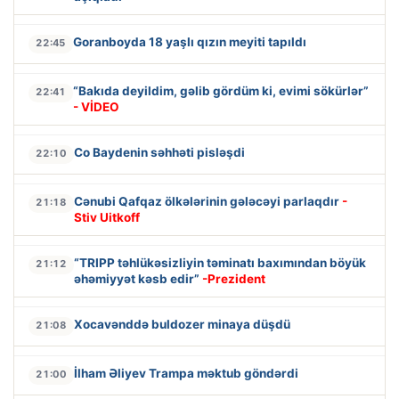
Goranboyda 18 yaşlı qızın meyiti tapıldı
22:45
“Bakıda deyildim, gəlib gördüm ki, evimi sökürlər”
22:41
- VİDEO
Co Baydenin səhhəti pisləşdi
22:10
Cənubi Qafqaz ölkələrinin gələcəyi parlaqdır
-
21:18
Stiv Uitkoff
“TRIPP təhlükəsizliyin təminatı baxımından böyük
21:12
əhəmiyyət kəsb edir”
-Prezident
Xocavənddə buldozer minaya düşdü
21:08
İlham Əliyev Trampa məktub göndərdi
21:00