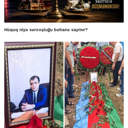
Hüquq niyə sərxoşluğu bəhanə saymır?