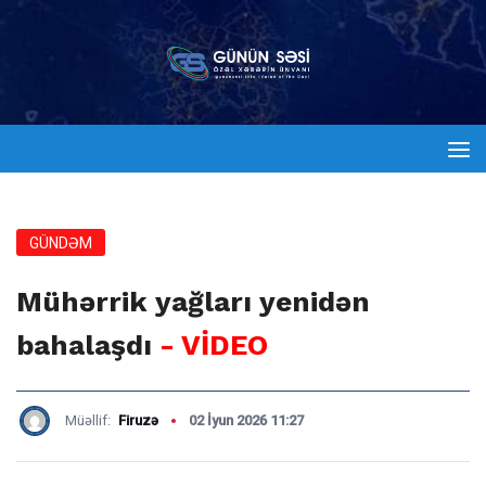
GÜNDƏM
Mühərrik yağları yenidən
bahalaşdı
- VİDEO
Müəllif:
Firuzə
02 İyun 2026 11:27