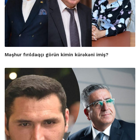
Məşhur fırıldaqçı görün kimin kürəkəni imiş?