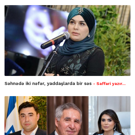
Səhnədə iki nəfər, yaddaşlarda bir səs
- Saffari yazır…