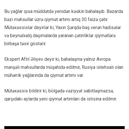
Bu yağlar qısa müddətdə yenidən kəskin bahalaşıb. Bazarda
bəzi məhsullar üzrə qiymət artımı artıq 30 faizə çatır.
Mütəxəssislər deyirlər ki, Yaxın Şərqdə baş verən hadisələr
və beynəlxalq daşımalarda yaranan çətinliklər qiymətlərə
birbaşa təsir göstərir.
Ekspert Aftil Əliyev deyir ki, bahalaşma yalnız Avropa
mənşəli məhsullarda müşahidə edilmir, Rusiya istehsalı olan
mühərrik yağlarında da qiymət artımı var.
Mütəxəssis bildirir ki, bölgədə vəziyyət sabitləşməzsə,
qarşıdakı aylarda yeni qiymət artımları da istisina edilmir.