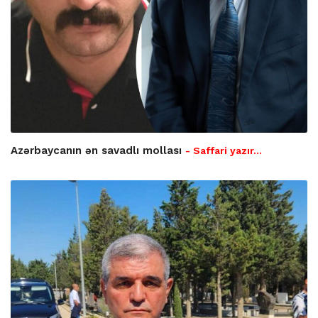
Azərbaycanın ən savadlı mollası
- Saffari yazır…