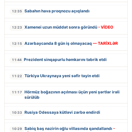
Sabahın hava proqnozu açıqlandı
12:35
Xamenei uzun müddət sonra göründü
- VİDEO
12:23
Azərbaycanda 8 gün iş olmayacaq
— TARİXLƏR
12:15
Prezident sinqapurlu həmkarını təbrik etdi
11:44
Türkiyə Ukraynaya yeni səfir təyin etdi
11:22
Hörmüz boğazının açılması üçün yeni şərtlər irəli
11:17
sürülüb
Rusiya Odessaya kütləvi zərbə endirdi
10:33
Sabiq baş nazirin oğlu villasında qandallandı
-
10:29