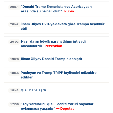
“Donald Tramp Ermənistan və Azərbaycan
20:51
arasında sülhə nail olub”
-Rubio
İlham Əliyev G20-yə dəvətə görə Trampa təşəkkür
20:47
etdi
Hazırda ən böyük narahatlığım iqtisadi
20:03
məsələlərdir
-Pezeşkian
İlham Əliyev Donald Trampla danışdı
19:28
Paşinyan və Tramp TRIPP layihəsini müzakirə
18:54
ediblər
Qızıl bahalaşdı
18:43
“Toy xərclərini, qızılı, cehizi zəruri sayanlar
17:38
evlənməsə yaxşıdır”
— Deputat