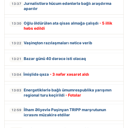
Jurnalistlərə hücum edənlərlə bağlı araşdırma
13:37
aparılır
Oğlu öldürülən ata qisas almağa çalışdı
- 5 illik
13:30
həbs edildi
Vaşinqton razılaşmaları nəticə verib
13:22
Bazar günü 40 dərəcə isti olacaq
13:21
İmişlidə qəza
- 3 nəfər xəsarət aldı
13:04
Energetiklərlə bağlı ümumrespublika yarışının
13:03
regional turu keçirildi
- Fotolar
İlham Əliyevlə Paşinyan TRIPP marşrutunun
12:59
icrasını müzakirə etdilər