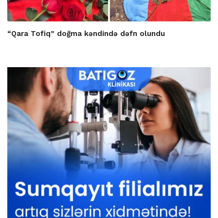
“Qara Tofiq” doğma kəndində dəfn olundu