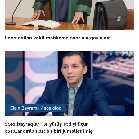
Həbs edilən vəkil məhkəmə sədrinin qayınıdır
SSRİ bayraqları ilə yürüş etdiyi üçün
cəzalandırılanlardan biri jurnalist imiş