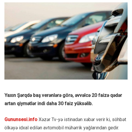
Yaxın Şərqdə baş verənlərə görə, əvvəlcə 20 faizə qədər
artan qiymətlər indi daha 30 faiz yüksəlib.
Gununsesi.info
Xəzər Tv-yə istinadən xəbər verir ki, söhbət
ölkəyə idxal edilən avtomobil mühərrik yağlarından gedir.