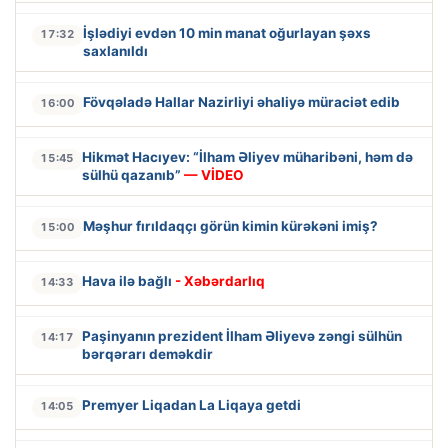
İşlədiyi evdən 10 min manat oğurlayan şəxs
17:32
saxlanıldı
Fövqəladə Hallar Nazirliyi əhaliyə müraciət edib
16:00
Hikmət Hacıyev: “İlham Əliyev müharibəni, həm də
15:45
sülhü qazanıb”
— VİDEO
Məşhur fırıldaqçı görün kimin kürəkəni imiş?
15:00
Hava ilə bağlı
- Xəbərdarlıq
14:33
Paşinyanın prezident İlham Əliyevə zəngi sülhün
14:17
bərqərarı deməkdir
Premyer Liqadan La Liqaya getdi
14:05