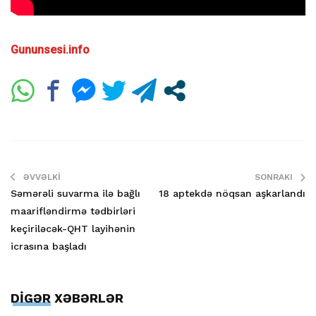
Gununsesi.info
ƏVVƏLKI
SONRAKI
Səmərəli suvarma ilə bağlı
18 aptekdə nöqsan aşkarlandı
maarifləndirmə tədbirləri
keçiriləcək-QHT layihənin
icrasına başladı
DİGƏR XƏBƏRLƏR