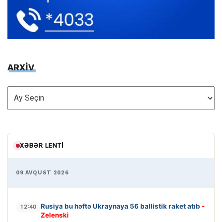
ARXİV
ARXİV
XƏBƏR LENTI
09 AVQUST 2026
Rusiya bu həftə Ukraynaya 56 ballistik raket atıb
-
12:40
Zelenski