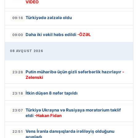
VİDEO
Türkiyədə zəlzələ oldu
09:16
Daha iki vəkil həbs edildi
-ÖZƏL
09:00
08 AVQUST 2026
Putin müharibə üçün gizli səfərbərlik hazırlayır
-
23:28
Zelenski
İtkin düşən 8 nəfər tapıldı
23:18
Türkiyə Ukrayna və Rusiyaya moratorium təklif
23:07
etdi
-Hakan Fidan
Vens İranla danışıqlarda irəliləyiş olduğunu
22:51
açıqladı