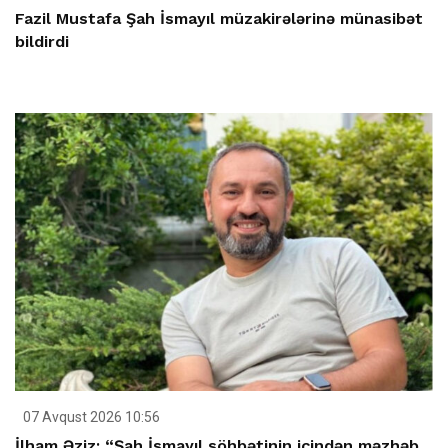
Fazil Mustafa Şah İsmayıl müzakirələrinə münasibət
bildirdi
07 Avqust 2026 10:56
İlham Əziz: “Şah İsmayıl söhbətinin içindən məzhəb