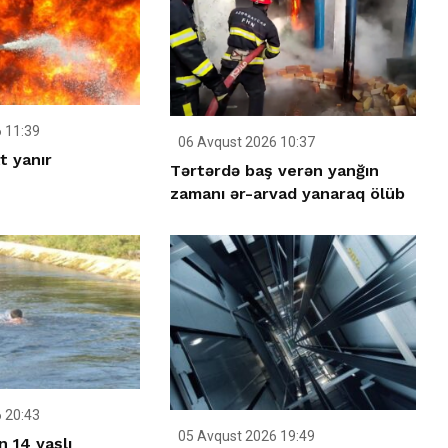
 11:39
06 Avqust 2026 10:37
t yanır
Tərtərdə baş verən yanğın
zamanı ər-arvad yanaraq ölüb
 20:43
05 Avqust 2026 19:49
 14 yaşlı