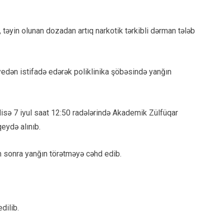
 təyin olunan dozadan artıq narkotik tərkibli dərman tələb
edən istifadə edərək poliklinika şöbəsində yanğın
disə 7 iyul saat 12:50 radələrində Akademik Zülfüqar
eydə alınıb.
 sonra yanğın törətməyə cəhd edib.
dilib.