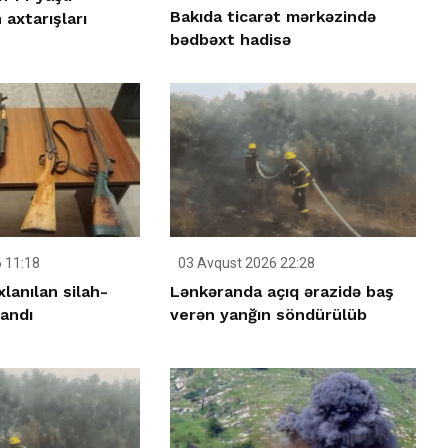
Bakıda ticarət mərkəzində
axtarışları
bədbəxt hadisə
 11:18
03 Avqust 2026 22:28
lanılan silah-
Lənkəranda açıq ərazidə baş
landı
verən yanğın söndürülüb