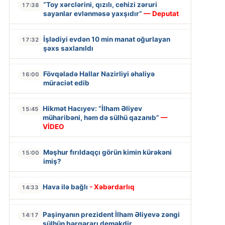
“Toy xərclərini, qızılı, cehizi zəruri
17:38
sayanlar evlənməsə yaxşıdır”
— Deputat
İşlədiyi evdən 10 min manat oğurlayan
17:32
şəxs saxlanıldı
Fövqəladə Hallar Nazirliyi əhaliyə
16:00
müraciət edib
Hikmət Hacıyev: “İlham Əliyev
15:45
müharibəni, həm də sülhü qazanıb”
—
VİDEO
Məşhur fırıldaqçı görün kimin kürəkəni
15:00
imiş?
Hava ilə bağlı
- Xəbərdarlıq
14:33
Paşinyanın prezident İlham Əliyevə zəngi
14:17
sülhün bərqərarı deməkdir