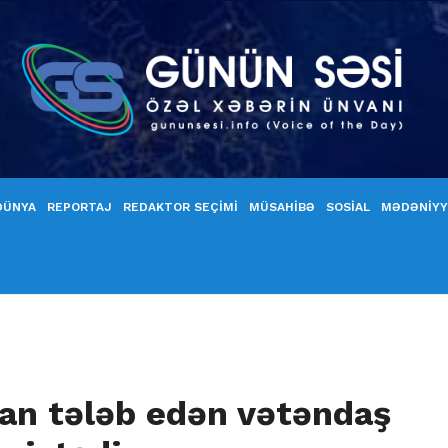
DÜNYA
REPORTAJ
REDAKTOR SEÇİMİ
MÜSAHİBƏ
SOSİAL
MƏDƏNİY
man tələb edən vətəndaş