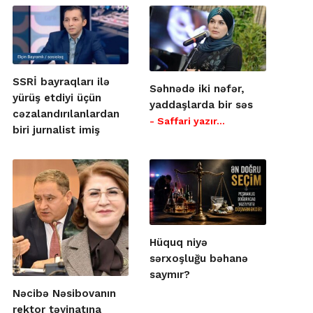
SSRİ bayraqları ilə
Səhnədə iki nəfər,
yürüş etdiyi üçün
yaddaşlarda bir səs
cəzalandırılanlardan
- Saffari yazır…
biri jurnalist imiş
Hüquq niyə
sərxoşluğu bəhanə
saymır?
Nəcibə Nəsibovanın
rektor təyinatına