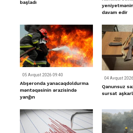
başladı
yeniyetmənin 
davam edir
05 Avqust 2026 09:40
04 Avqust 2026
Abşeronda yanacaqdoldurma
Qanunsuz sax
məntəqəsinin ərazisində
sursat aşkar
yanğın