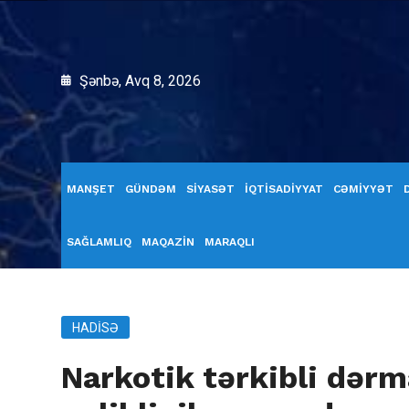
Şənbə, Avq 8, 2026
MANŞET
GÜNDƏM
SİYASƏT
İQTİSADİYYAT
CƏMİYYƏT
SAĞLAMLIQ
MAQAZİN
MARAQLI
HADISƏ
Narkotik tərkibli dər