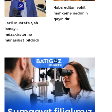
Həbs edilən vəkil
məhkəmə sədrinin
qayınıdır
Fazil Mustafa Şah
İsmayıl
müzakirələrinə
münasibət bildirdi