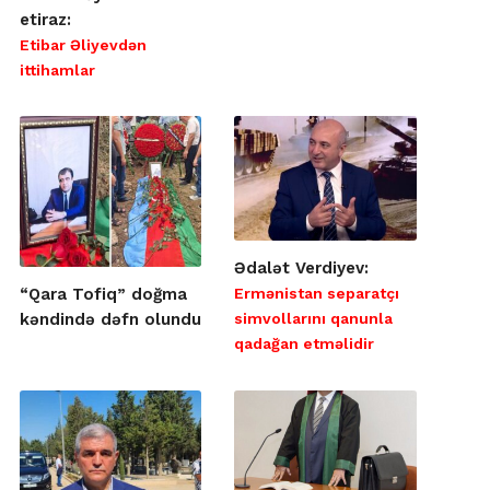
etiraz:
Etibar Əliyevdən
ittihamlar
Ədalət Verdiyev:
Ermənistan separatçı
“Qara Tofiq” doğma
simvollarını qanunla
kəndində dəfn olundu
qadağan etməlidir