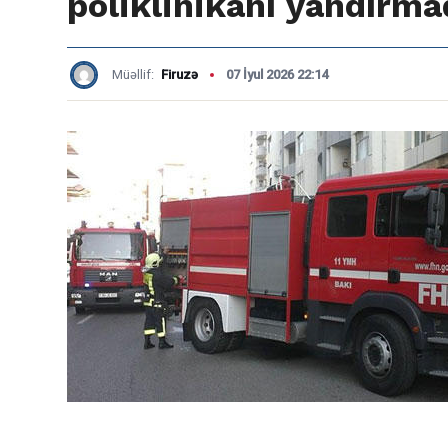
poliklinikanı yandırma
Müəllif:
Firuzə
07 İyul 2026 22:14