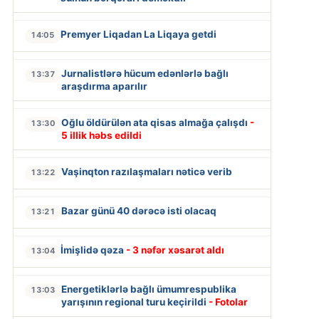
Premyer Liqadan La Liqaya getdi
14:05
Jurnalistlərə hücum edənlərlə bağlı
13:37
araşdırma aparılır
Oğlu öldürülən ata qisas almağa çalışdı
-
13:30
5 illik həbs edildi
Vaşinqton razılaşmaları nəticə verib
13:22
Bazar günü 40 dərəcə isti olacaq
13:21
İmişlidə qəza
- 3 nəfər xəsarət aldı
13:04
Energetiklərlə bağlı ümumrespublika
13:03
yarışının regional turu keçirildi
- Fotolar