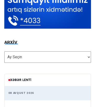
ARXİV
ARXİV
XƏBƏR LENTI
08 AVQUST 2026