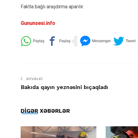
Faktla bağlı araşdırma aparılır.
Gununsesi.info
ƏVVƏLKI
Bakıda qayın yeznəsini bıçaqladı
DİGƏR XƏBƏRLƏR