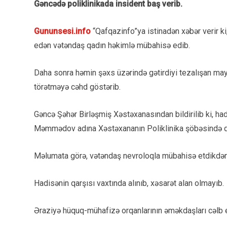
Gəncədə poliklinikada insident baş verib.
Gununsesi.info
“Qafqazinfo”ya istinadən xəbər verir ki,
edən vətəndaş qadın həkimlə mübahisə edib.
Daha sonra həmin şəxs üzərində gətirdiyi tezalışan may
törətməyə cəhd göstərib.
Gəncə Şəhər Birləşmiş Xəstəxanasından bildirilib ki, ha
Məmmədov adına Xəstəxananın Poliklinika şöbəsində q
Məlumata görə, vətəndaş nevroloqla mübahisə etdikdən
Hadisənin qarşısı vaxtında alınıb, xəsarət alan olmayıb.
Əraziyə hüquq-mühafizə orqanlarının əməkdaşları cəlb e