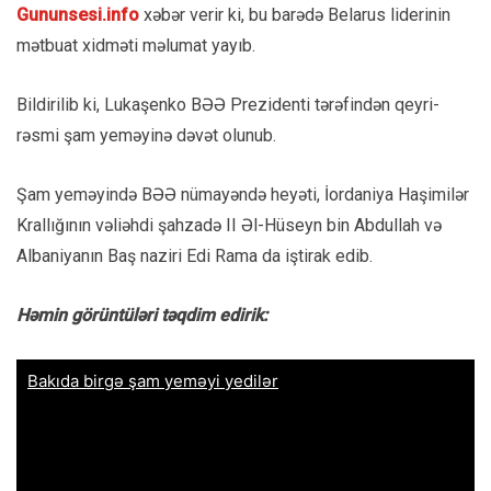
Gununsesi.info
xəbər verir ki, bu barədə Belarus liderinin
mətbuat xidməti məlumat yayıb.
Bildirilib ki, Lukaşenko BƏƏ Prezidenti tərəfindən qeyri-
rəsmi şam yeməyinə dəvət olunub.
Şam yeməyində BƏƏ nümayəndə heyəti, İordaniya Haşimilər
Krallığının vəliəhdi şahzadə II Əl-Hüseyn bin Abdullah və
Albaniyanın Baş naziri Edi Rama da iştirak edib.
Həmin görüntüləri təqdim edirik: