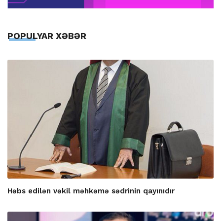
POPULYAR XƏBƏR
Həbs edilən vəkil məhkəmə sədrinin qayınıdır