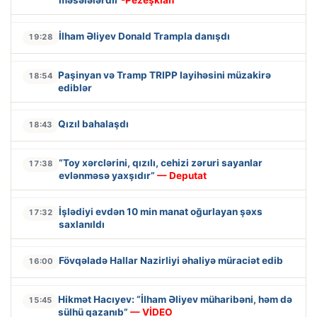
İlham Əliyev Donald Trampla danışdı
19:28
Paşinyan və Tramp TRIPP layihəsini müzakirə
18:54
ediblər
Qızıl bahalaşdı
18:43
“Toy xərclərini, qızılı, cehizi zəruri sayanlar
17:38
evlənməsə yaxşıdır”
— Deputat
İşlədiyi evdən 10 min manat oğurlayan şəxs
17:32
saxlanıldı
Fövqəladə Hallar Nazirliyi əhaliyə müraciət edib
16:00
Hikmət Hacıyev: “İlham Əliyev müharibəni, həm də
15:45
sülhü qazanıb”
— VİDEO