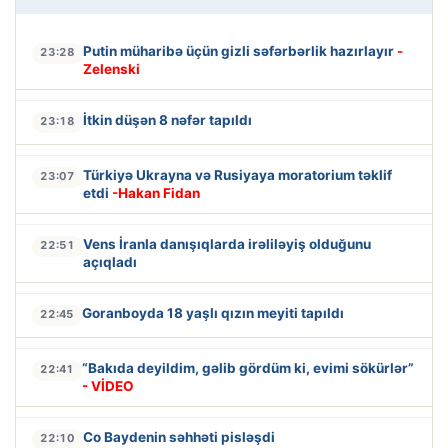
Putin müharibə üçün gizli səfərbərlik hazırlayır
-
23:28
Zelenski
İtkin düşən 8 nəfər tapıldı
23:18
Türkiyə Ukrayna və Rusiyaya moratorium təklif
23:07
etdi
-Hakan Fidan
Vens İranla danışıqlarda irəliləyiş olduğunu
22:51
açıqladı
Goranboyda 18 yaşlı qızın meyiti tapıldı
22:45
“Bakıda deyildim, gəlib gördüm ki, evimi sökürlər”
22:41
- VİDEO
Co Baydenin səhhəti pisləşdi
22:10