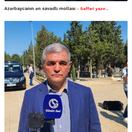
Azərbaycanın ən savadlı mollası
- Saffari yazır…