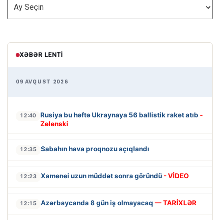
ARXİV
XƏBƏR LENTI
09 AVQUST 2026
Rusiya bu həftə Ukraynaya 56 ballistik raket atıb
-
12:40
Zelenski
Sabahın hava proqnozu açıqlandı
12:35
Xamenei uzun müddət sonra göründü
- VİDEO
12:23
Azərbaycanda 8 gün iş olmayacaq
— TARİXLƏR
12:15