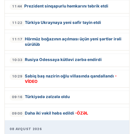
Prezident sinqapurlu həmkarını təbrik etdi
11:44
Türkiyə Ukraynaya yeni səfir təyin etdi
11:22
Hörmüz boğazının açılması üçün yeni şərtlər irəli
11:17
sürülüb
Rusiya Odessaya kütləvi zərbə endirdi
10:33
Sabiq baş nazirin oğlu villasında qandallandı
-
10:29
VİDEO
Türkiyədə zəlzələ oldu
09:16
Daha iki vəkil həbs edildi
-ÖZƏL
09:00
08 AVQUST 2026