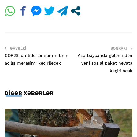
ƏVVƏLKI
SONRAKI
COP29-un liderlər sammitinin
Azərbaycanda gələn ildən
açılış mərasimi keçiriləcək
yeni sosial paket həyata
keçiriləcək
DİGƏR XƏBƏRLƏR