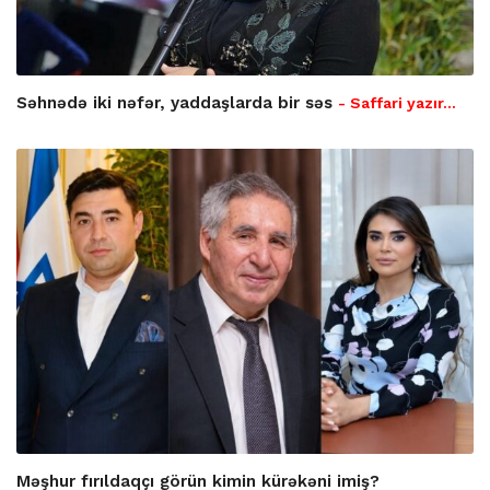
Səhnədə iki nəfər, yaddaşlarda bir səs
- Saffari yazır…
Məşhur fırıldaqçı görün kimin kürəkəni imiş?