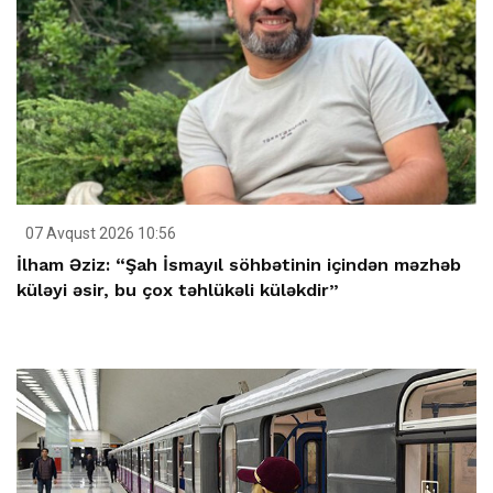
07 Avqust 2026 10:56
İlham Əziz: “Şah İsmayıl söhbətinin içindən məzhəb
küləyi əsir, bu çox təhlükəli küləkdir”