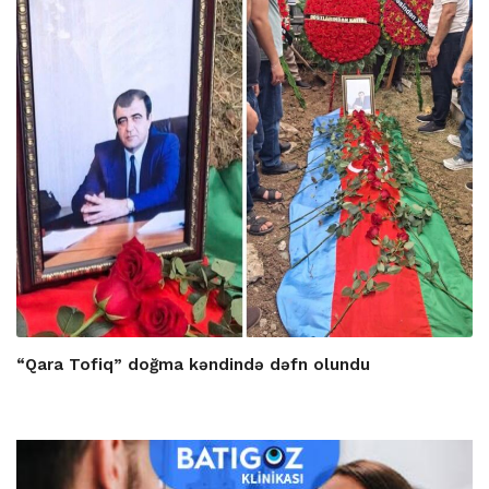
“Qara Tofiq” doğma kəndində dəfn olundu