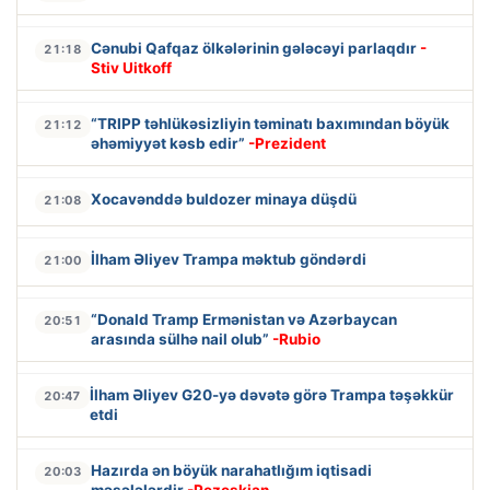
Cənubi Qafqaz ölkələrinin gələcəyi parlaqdır
-
21:18
Stiv Uitkoff
“TRIPP təhlükəsizliyin təminatı baxımından böyük
21:12
əhəmiyyət kəsb edir”
-Prezident
Xocavənddə buldozer minaya düşdü
21:08
İlham Əliyev Trampa məktub göndərdi
21:00
“Donald Tramp Ermənistan və Azərbaycan
20:51
arasında sülhə nail olub”
-Rubio
İlham Əliyev G20-yə dəvətə görə Trampa təşəkkür
20:47
etdi
Hazırda ən böyük narahatlığım iqtisadi
20:03
məsələlərdir
-Pezeşkian