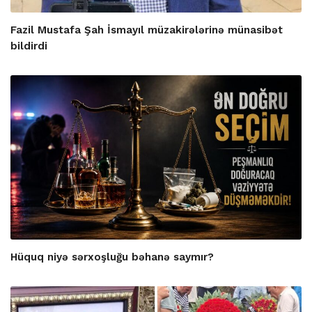
Fazil Mustafa Şah İsmayıl müzakirələrinə münasibət
bildirdi
Hüquq niyə sərxoşluğu bəhanə saymır?