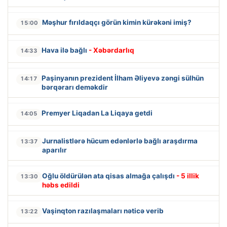
Məşhur fırıldaqçı görün kimin kürəkəni imiş?
15:00
Hava ilə bağlı
- Xəbərdarlıq
14:33
Paşinyanın prezident İlham Əliyevə zəngi sülhün
14:17
bərqərarı deməkdir
Premyer Liqadan La Liqaya getdi
14:05
Jurnalistlərə hücum edənlərlə bağlı araşdırma
13:37
aparılır
Oğlu öldürülən ata qisas almağa çalışdı
- 5 illik
13:30
həbs edildi
Vaşinqton razılaşmaları nəticə verib
13:22